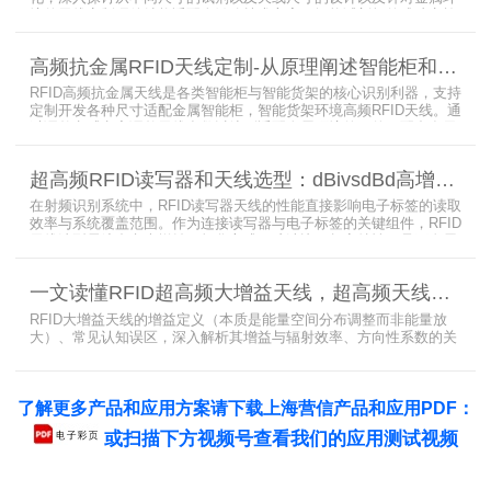
境的天线定制硬件结构适配全链路技术方案。智能试剂柜的成功实施
依赖于RFID高频定制天线与柜体结构的深度耦合。上海营信是一家专
业从事无线射频识别技术(RFID)电子标签读写器与天线产品的制造
高频抗金属RFID天线定制-从原理阐述智能柜和智能货架识别核心方案
商，在高频天线定制领域具备深厚的技术积累与专业实力。
RFID高频抗金属天线是各类智能柜与智能货架的核心识别利器，支持
定制开发各种尺寸适配金属智能柜，智能货架环境高频RFID天线。通
过调整电感电容调整天线参数以达到适配金属环境的目的，配合多天
线接口的高频RFID读写器对电子标签实现精准识别，应用涵盖试剂管
理、医疗耗材、档案管理、电子物料管理、图书珠宝管理等场景，专
超高频RFID读写器和天线选型：dBivsdBd高增益与圆极化天线解析
业提供智能柜RFID天线选型与定制服务，解决金属干扰导致的识别难
题。
在射频识别系统中，RFID读写器天线的性能直接影响电子标签的读取
效率与系统覆盖范围。作为连接读写器与电子标签的关键组件，RFID
天线选型需综合考虑增益、极化方式、驻波比、频率特性、是否金属
环境、防护等级等因素。本文将围绕超高频天线、高增益天线、圆极
化天线、dBi vs dBd参数解析展开分析，助您精准匹配应用场景需
一文读懂RFID超高频大增益天线，超高频天线的dBi与dBd有什么关系
求。
RFID大增益天线的增益定义（本质是能量空间分布调整而非能量放
大）、常见认知误区，深入解析其增益与辐射效率、方向性系数的关
联，介绍半辐射型产品特性（如Patch天线4-6dBi、定制款可达10dBi
以上）及dBi/dBd换算方法，重点强调场景化定制天线在仓库密集货
架（窄波束抗相邻标签干扰）、大型物流园区（远距离识别）等场景
了解更多产品和应用方案请下载上海营信产品和应用PDF：
的应用，助力RFID读写器提升远距离识别精度与有效距离，为系统选
型提供关键参
或扫描下方视频号查看我们的应用测试视频