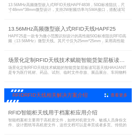
13.56MHz高频微型嵌入式RFID天线HAPF4838，50Ω标准阻抗，尺
寸48mm*38mm微型设计，支持2W射频功率与SMA接口，搭配读写
器可实现20cm稳定读取。这款高性能RFID天线支持定制生产，适配
电子标签，广泛应用于嵌入式系统开发、展示台物品定位、贵重物品/
文物及文创产品实时监控、工业产线、试剂管理、棋牌游戏互动场
13.56MHz高频微型嵌入式RFID天线HAPF25
合、物证管理等多种RFID电子标签识别系统。
HAPF25是一款专为微小范围识别设计的高性能50Ω标准阻抗RFID高
频（13.56MHz）微型天线。其尺寸仅为25mm*25mm，采用高性能
元器件与标准化PCB工艺，结合读写器可实现15cm读取距离。该天
线广泛应用于嵌入式系统开发、打印机/医疗设备耗材授权、展示台物
品定位、贵重物品/文物/文创产品实时监控、工业产线、试剂管理、
场景化定制RFID天线技术赋能智能货架层板读写器天线HAHJANT
棋牌游戏互动及物证管理等多种电子标签识别（RFID）系统。
场景化定制RFID天线技术赋能的智能货架层板读写器天线HAHJANT
是专为医疗耗材、药品、试剂、临时文件存放、展品展台、车间物料
超市等非金属物料存放多样化场景设计的高频定制天线，通常采用通
用货架或原货架，大幅降低项目实施成本。工作频率为13.56MHz，
可与高频读写器无缝适配，分层分区识别附着在试剂、医疗耗材、电
子物料上的电子标签，因高频识别原理（磁场耦合）而不会读到旁边
RFIDRFID天线相关解决方案介绍
查看更多
或上下层物品。
RFID智能柜天线用于档案柜应用介绍
智能档案柜主要用于高机密文件，如绝对机密文件、敏感人员身份文
件、设计图纸等高机密文件，这些文档可以是单页或者多页。传统的
RFID标签管理，由于标签紧密重叠，会相互干扰影响识别效果，无法
满足管理要求。为了应对这种情况，上海营信特推出了使用HR37X8