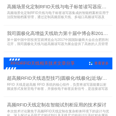
带来全新的管理方式。
高频场景化定制RFID天线与电子标签读写器应用于法院档案管理柜案例
高频场景化定制RFID天线与电子标签读写器集成的智能档案柜应用于
法院智能档案管理，通过定制高频层板天线、多端口高频读写器及
LED可点亮电子标签实现档案实时盘点与精准定位，提升法院档案管
理效率。已经成功应用于云南、贵州、四川、江苏等地超360个智能
档案柜。
我司圆极化高增益天线助力第十届中博会和2017徽商大会在合肥胜利召开
第十届中国中部投资贸易博览会与2017中国国际徽商大会在合肥胜利
召开，我司圆极化天线与超高频读写器为展会提供了高效的人员管理
解决方案，通过精准识别参展人员信息，助力展会顺利举办，展现了
RFID技术在大型会展中的应用价值。
RFIDRFID天线相关技术文章分享
查看更多
超高频RFID天线选型技巧|圆极化/线极化|近场/远场|增益
RFID 天线是超高频 RFID 系统的核心组件，负责将读写器能量以射
频波形式发射至电子标签，并接收电子标签反射信号，是连接读写器
与电子标签的关键桥梁。正确选型 RFID 天线直接决定系统识别稳定
性、读取距离与覆盖精度。本文从 9 个核心维度拆解超高频 RFID 天
线选型要点，为工程实施与设备采购提供专业技术参考。
高频RFID天线定制在智能试剂柜应用的技术探讨
本次技术讨论聚焦于高频RFID天线定制在复杂柜体环境下的设计与优
化，深入探讨从不同尺寸的试剂以及天线尺寸的设计以及针对金属环