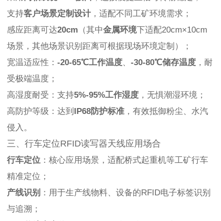
支持
客户场景定制设计
，适配不同工矿环境需求；
感应距离可达
20cm
（其中
金属环境
下适配20cm×10cm
场景，其他场景识别距离可根据现场环境定制）；
宽温适应性：
-20-65℃工作温度
、
-30-80℃储存温度
，耐
受极端温度；
高湿度耐受：支持
5%-95%工作湿度
，无惧潮湿环境；
高防护等级：达到
IP68防护标准
，有效抵御粉尘、水汽
侵入。
三、行车定位RFID读写器天线应用场合
行车定位
：核心应用场景，适配桥式起重机等工矿行车
精准定位；
产线识别
：用于生产线物料、设备的RFID电子标签识别
与追溯；