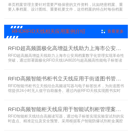
单页档案管理主要针对需要严格保密的文件资料，比如绝密档案、重
要人事档案、设计图纸、重要机要文件，这些档案的特点时每份档案
可能只有一页或者仅有几页，用常规的RFID标签管理由于标签重叠距
离近，会互相干扰，从而影响识别效果，达不到管理要求。针对此类
应用，上海营信特推出HR37X8系列支持ISO/IEC 18000-3 Mode3
EPC Class-1协议的读写器，主要特点是标签层叠情况下标签互相干
RFIDRFID天线相关应用案例介绍
查看更多
扰
RFID超高频圆极化高增益天线助力上海市公安局档案管理数字化案例
RFID超高频高增益天线助力上海市公安局档案数字化管理实现革命性
突破，通过部署圆极化RFID天线UA8020与超高频高性能电子标签读
写器UR6268，构建起覆盖全库区的智能监控网络。系统实现档案流
转实时追踪，档案检索时间从15分钟骤减至1分钟内，检索准确率达
99.9%，同时通过数字孪生技术确保数据安全。该解决方案有效提升
RFID高频智能书柜书立天线应用于街道图书管理案例
警务工作效率，为智慧公安建设提供可靠技术支撑，彰显科技赋能城
市安全治理的示范价
RFID智能书柜书立天线结合高频读写器与电子标签技术，为街道图书
馆提供24小时无人值守自助服务。通过内嵌RFID天线实现图书实时
盘点与精准定位，解决传统管理方式中查找困难、丢失难察觉等问
题。系统支持多层级图书管理，兼容智能书架与分布式图书馆场景，
显著提升街道图书馆资源利用率与市民借阅体验，推动全民阅读数字
RFID高频智能柜天线应用于智能试剂柜管理案例分享
化升级。
RFID智能柜天线结合高频读写器，通过电子标签实现实验室试剂的实
时盘点、精准定位及安全预警。采用根据客户智能防爆试剂柜金属腔
体开发的RFID天线有效解决了传统管理方式的痛点，提升管理效率，
已经广泛应用于全国高校、企业实验室及科研机构，为智能试剂管理