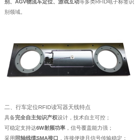
别、AGV物流车定位、游戏互动
等多类RFID电子标签识
别领域。
二、行车定位RFID读写器天线特点
具备
完全自主知识产权
设计，技术自主可控；
可稳定支持达
6W射频功率
，信号覆盖能力强；
采用
同轴线缆SMA接口
，连接便捷且信号传输稳定；