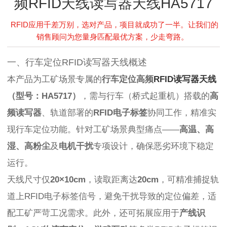
频RFID天线读写器天线HA5717
RFID应用千差万别，选对产品，项目就成功了一半。让我们的
销售顾问为您量身匹配最优方案，少走弯路。
一、行车定位RFID读写器天线概述
本产品为工矿场景专属的
行车定位高频
RFID读写器天线
（型号：HA5717）
，需与行车（桥式起重机）搭载的
高
频读写器
、轨道部署的
RFID电子标签
协同工作，精准实
现行车定位功能。针对工矿场景典型痛点——
高温、高
湿、高粉尘
及
电机干扰
专项设计，确保恶劣环境下稳定
运行。
天线尺寸仅
20×10cm
，读取距离达
20cm
，可精准捕捉轨
道上RFID电子标签信号，避免干扰导致的定位偏差，适
配工矿严苛工况需求。此外，还可拓展应用于
产线识