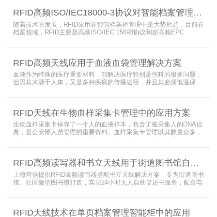
系列阅读器的智能档案柜，读写器支持ISO/IEC 18000-3 Mode3 EPC
RFID高频ISO/IEC18000-3协议对智能档案管理的技术优势
Class-1协议。智能档案柜主要功能是在堆叠标签时不会相互干扰，
随着技术的发展，RFID应用在智能档案柜管理中是大势所趋，目前在
档案领域，RFID主要是高频ISO/IEC 15693协议和超高频EPC
CLASS1 G2（ISO18000-6C）协议电子标签， 高频ISO/IEC 15693
协议特点是识别范围好控制，对盘点，定位应用很适合，但识别速度
有待提高（目前HR77X8系列基本在120张/秒），而超高频EPC
RFID高频天线应用于血液血袋管理解决方案
CLASS1 G2（ISO18000-6C）
血液作为特殊的医疗重要材料，能解决医疗特别是伤科的很多问题，
但因其来源于人体，又是多种疾病的传播途径，并且其必须低温保
存，才能保障血液的安全；而怎么保障每袋血液的正确管理，特别是
每袋血液的流转流程，就是重中之重的问题了。而RFID具有多标签阅
读的特点，并且有全球唯一的ID号，高频HR7748读写器采用
RFID天线在生物血样采集卡管理中的应用方案
13.56MHz频率，受液体干扰小，多标签阅读能力强，就成了血液血
袋管理的最佳选择，不管是血袋的冷
生物血样采集卡保存了一个人的血液样本，包含了被采集人的DNA信
息，是公安部人员管理的重要资料。血样采集卡管理以其数量众多，
分布分散，牵涉部门众多、需要长时间恒温保存而成为管理的大难
题。 现状引入最RFID射频识别技术，在血样采集卡上加入RFID芯
片，在血样采集卡使用、交接场合安装HR9206读写器，在血样采集
RFID高频读写器和书立天线用于街道图书馆自助借还书服务
卡存储柜安装HR7748读写器以及HA1026天线，整个系统的管理从登
记、入库到出库、移交
上海营信提供RFID高频读写器搭配书立天线解决方案，专为街道图书
馆、社区微型图书馆打造，实现24小时无人自助借还书服务，配合电
子标签与智能书架，高效完成图书定位、盘点、借还管理，满足社区
便民阅读建设需求。
RFID天线技术在单页档案管理智能柜中的应用