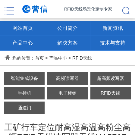
RFID天线场景化定制专家
网站首页
公司简介
新闻资讯
产品中心
解决方案
技术与支持
联系方式
您的位置：
首页
>
产品中心
>
RFID天线
智能集成设备
高频读写器
超高频读写器
手持机
电子标签
RFID天线
通道门
工矿行车定位耐高湿高温高粉尘高