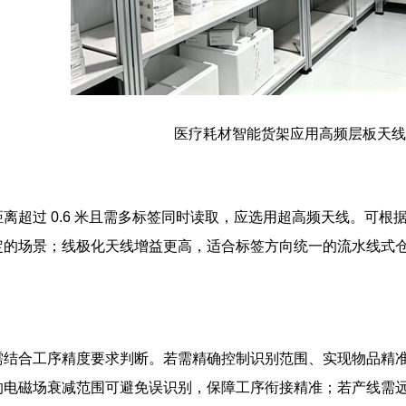
医疗耗材智能货架应用高频层板天线
离超过 0.6 米且需多标签同时读取，应选用超高频天线。可
定的场景；线极化天线增益更高，适合标签方向统一的流水线式
需结合工序精度要求判断。若需精确控制识别范围、实现物品精
的电磁场衰减范围可避免误识别，保障工序衔接精准；若产线需