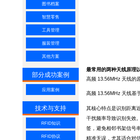
图书档案
智慧零售
工具管理
服装管理
其他方案
最常用的两种天线原理
部分成功案例
高频 13.56MHz 天线
应用案例
高频 13.56MHz
技术与支持
其核心特点是识别距离近
干扰频率导致识别失效
RFID知识
签，避免相邻书架信号
RFID协议
精准无误，尤其适合对