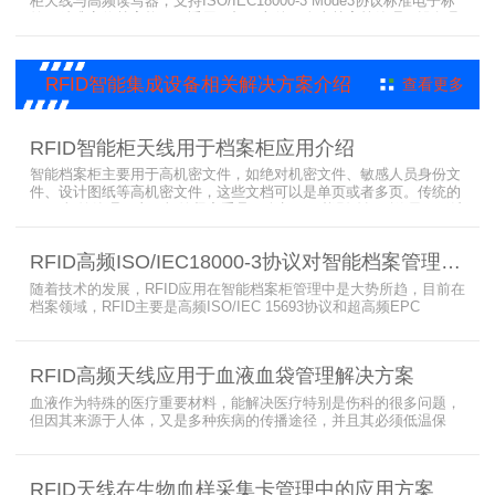
柜天线与高频读写器，支持ISO/IEC18000-3 Mode3协议标准电子标
签，精准定位档案格口，适用于机要文件、人事档案等管理。设备具
备快速盘点、多权限识别、数据自动同步功能，硬件软件可定制，是
高效智能档案管理的核心解决方案。
RFID智能集成设备相关解决方案介绍
查看更多
RFID智能柜天线用于档案柜应用介绍
智能档案柜主要用于高机密文件，如绝对机密文件、敏感人员身份文
件、设计图纸等高机密文件，这些文档可以是单页或者多页。传统的
RFID标签管理，由于标签紧密重叠，会相互干扰影响识别效果，无法
满足管理要求。为了应对这种情况，上海营信特推出了使用HR37X8
系列阅读器的智能档案柜，读写器支持ISO/IEC 18000-3 Mode3 EPC
RFID高频ISO/IEC18000-3协议对智能档案管理的技术优势
Class-1协议。智能档案柜主要功能是在堆叠标签时不会相互干扰，
随着技术的发展，RFID应用在智能档案柜管理中是大势所趋，目前在
档案领域，RFID主要是高频ISO/IEC 15693协议和超高频EPC
CLASS1 G2（ISO18000-6C）协议电子标签， 高频ISO/IEC 15693
协议特点是识别范围好控制，对盘点，定位应用很适合，但识别速度
有待提高（目前HR77X8系列基本在120张/秒），而超高频EPC
RFID高频天线应用于血液血袋管理解决方案
CLASS1 G2（ISO18000-6C）
血液作为特殊的医疗重要材料，能解决医疗特别是伤科的很多问题，
但因其来源于人体，又是多种疾病的传播途径，并且其必须低温保
存，才能保障血液的安全；而怎么保障每袋血液的正确管理，特别是
每袋血液的流转流程，就是重中之重的问题了。而RFID具有多标签阅
读的特点，并且有全球唯一的ID号，高频HR7748读写器采用
RFID天线在生物血样采集卡管理中的应用方案
13.56MHz频率，受液体干扰小，多标签阅读能力强，就成了血液血