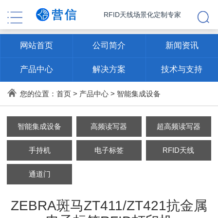
RFID天线场景化定制专家
网站首页
公司简介
新闻资讯
产品中心
解决方案
技术与支持
联系方式
您的位置：
首页
>
产品中心
>
智能集成设备
智能集成设备
高频读写器
超高频读写器
手持机
电子标签
RFID天线
通道门
ZEBRA斑马ZT411/ZT421抗金属