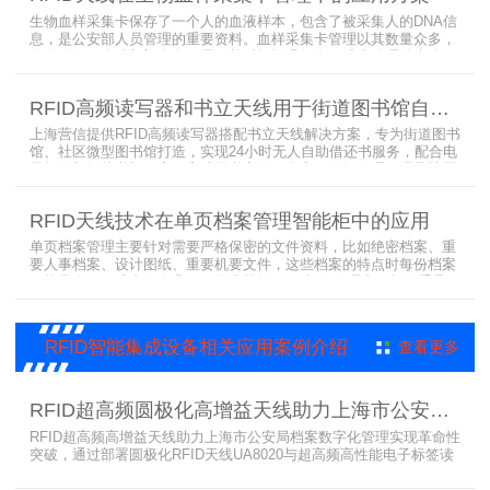
袋管理的最佳选择，不管是血袋的冷
生物血样采集卡保存了一个人的血液样本，包含了被采集人的DNA信
息，是公安部人员管理的重要资料。血样采集卡管理以其数量众多，
分布分散，牵涉部门众多、需要长时间恒温保存而成为管理的大难
题。 现状引入最RFID射频识别技术，在血样采集卡上加入RFID芯
片，在血样采集卡使用、交接场合安装HR9206读写器，在血样采集
RFID高频读写器和书立天线用于街道图书馆自助借还书服务
卡存储柜安装HR7748读写器以及HA1026天线，整个系统的管理从登
记、入库到出库、移交
上海营信提供RFID高频读写器搭配书立天线解决方案，专为街道图书
馆、社区微型图书馆打造，实现24小时无人自助借还书服务，配合电
子标签与智能书架，高效完成图书定位、盘点、借还管理，满足社区
便民阅读建设需求。
RFID天线技术在单页档案管理智能柜中的应用
单页档案管理主要针对需要严格保密的文件资料，比如绝密档案、重
要人事档案、设计图纸、重要机要文件，这些档案的特点时每份档案
可能只有一页或者仅有几页，用常规的RFID标签管理由于标签重叠距
离近，会互相干扰，从而影响识别效果，达不到管理要求。针对此类
应用，上海营信特推出HR37X8系列支持ISO/IEC 18000-3 Mode3
EPC Class-1协议的读写器，主要特点是标签层叠情况下标签互相干
RFID智能集成设备相关应用案例介绍
查看更多
扰
RFID超高频圆极化高增益天线助力上海市公安局档案管理数字化案例
RFID超高频高增益天线助力上海市公安局档案数字化管理实现革命性
突破，通过部署圆极化RFID天线UA8020与超高频高性能电子标签读
写器UR6268，构建起覆盖全库区的智能监控网络。系统实现档案流
转实时追踪，档案检索时间从15分钟骤减至1分钟内，检索准确率达