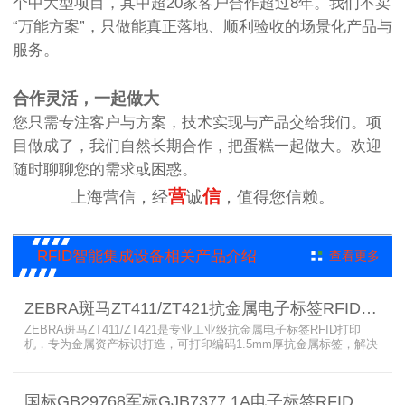
个中大型项目，其中超20家客户合作超过8年。我们不卖
“万能方案”，只做能真正落地、顺利验收的场景化产品与
服务。
合作灵活，一起做大
您只需专注客户与方案，技术实现与产品交给我们。项
目做成了，我们自然长期合作，把蛋糕一起做大。欢迎
随时聊聊您的需求或困惑。
营
信
上海营信，经
诚
，值得您信赖。
RFID智能集成设备相关产品介绍
查看更多
ZEBRA斑马ZT411/ZT421抗金属电子标签RFID打印机
ZEBRA斑马ZT411/ZT421是专业工业级抗金属电子标签RFID打印
机，专为金属资产标识打造，可打印编码1.5mm厚抗金属标签，解决
普通RFID打印机无法适配厚款金属标签的痛点。设备支持多分辨率高
精度打印，搭载全彩触控屏，支持多协议语言与多模通信，适配各类
电子标签、天线配套使用，可现场升级RFID技术，适配全球多场景按
国标GB29768军标GJB7377.1A电子标签RFID打印机RP750
需贴标作业。