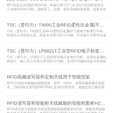
RP750是支持国标GB29768、军标GJB7377.1A 2011/2018的高安全
工业级RFID打印机，适配军工、涉密、政府高端制造场景。设备支持
多分辨率高精度高速打印，搭载合规RFID读写模块，适配
800/900MHz天线频段，可稳定加密写入电子标签数据，防篡改防克
隆。大容耗材低维护、多接口可拓展，满足涉密项目强制合规与全天
TSC（普印力）T4000工业RFID柔性抗金属|不干胶电子标签打印机
候高负荷打印需求。
TSC（普印力）T4000工业RFID柔性抗金属|不干胶电子标签打印机，
性能出众且性价比高，具备专业RFID打印功能，可高效打印柔性抗金
属、不干胶电子标签，支持远程管理与自动警报，配备固定位置式天
线，适配多行业高生产率需求，是兼具实用性与经济性的专业RFID打
印机，可搭配读写器协同使用。
TSC（普印力）LP6821T工业型RFID电子标签打印机
TSC（普印力）LP6821T工业型RFID电子标签打印机，采用全金属机
构设计，核心亮点为强大RFID打印功能，支持打印编码同步与自动校
正，兼容1.65mm抗金属电子标签，配备多元配件及无线联机，支持
智慧监控与远程管理，是适配多行业高印量需求的专业RFID打印机，
可搭配天线、读写器协同使用。
RFID高频读写器和定制天线用于智能货架
RFID天线技术赋能的智能货架，型号：HZHJ，采用高频射频识别技
术，15693协议读写器HR7768以及HA1026天线，智能货架主要应用
于需要实时识别的物品，比如：流转中的试剂，样品，展示样品，医
疗耗材，流转中的文件，重要档案，配件、物料箱等管理场合开发。
RFID读写器和智能柜天线赋能的智能档案柜HZDA
RFID读写器与智能柜天线深度赋能智能档案柜HZDA，搭载专用智能