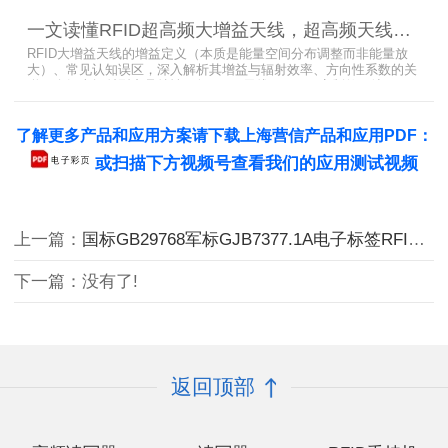
化天线、dBi vs dBd参数解析展开分析，助您精准匹配应用场景需
一文读懂RFID超高频大增益天线，超高频天线的dBi与dBd有什么关系
求。
RFID大增益天线的增益定义（本质是能量空间分布调整而非能量放
大）、常见认知误区，深入解析其增益与辐射效率、方向性系数的关
联，介绍半辐射型产品特性（如Patch天线4-6dBi、定制款可达10dBi
以上）及dBi/dBd换算方法，重点强调场景化定制天线在仓库密集货
架（窄波束抗相邻标签干扰）、大型物流园区（远距离识别）等场景
了解更多产品和应用方案请下载上海营信产品和应用PDF：
的应用，助力RFID读写器提升远距离识别精度与有效距离，为系统选
型提供关键参
或扫描下方视频号查看我们的应用测试视频
上一篇：
国标GB29768军标GJB7377.1A电子标签RFID打印机RP750
下一篇：没有了!
返回顶部