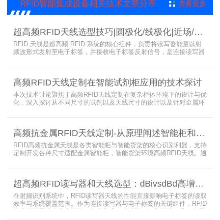
RFID智能集成设备相关技术文章分享
查看更多
超高频RFID天线选型技巧|圆极化/线极化|近场/远场|增益
RFID 天线是超高频 RFID 系统的核心组件，负责将读写器能量以射
频波形式发射至电子标签，并接收电子标签反射信号，是连接读写器
与电子标签的关键桥梁。正确选型 RFID 天线直接决定系统识别稳定
性、读取距离与覆盖精度。本文从 9 个核心维度拆解超高频 RFID 天
线选型要点，为工程实施与设备采购提供专业技术参考。
高频RFID天线定制在智能试剂柜应用的技术探讨
本次技术讨论聚焦于高频RFID天线定制在复杂柜体环境下的设计与优
化，深入探讨从不同尺寸的试剂以及天线尺寸的设计以及针对金属环
境的天线定制硬件结构适配全链路技术方案。智能试剂柜的成功实施
依赖于RFID高频定制天线与柜体结构的深度耦合。上海营信是一家专
业从事无线射频识别技术(RFID)电子标签读写器与天线产品的制造
高频抗金属RFID天线定制-从原理阐述智能柜和智能货架识别核心方案
商，在高频天线定制领域具备深厚的技术积累与专业实力。
RFID高频抗金属天线是各类智能柜与智能货架的核心识别利器，支持
定制开发各种尺寸适配金属智能柜，智能货架环境高频RFID天线。通
过调整电感电容调整天线参数以达到适配金属环境的目的，配合多天
线接口的高频RFID读写器对电子标签实现精准识别，应用涵盖试剂管
理、医疗耗材、档案管理、电子物料管理、图书珠宝管理等场景，专
超高频RFID读写器和天线选型：dBivsdBd高增益与圆极化天线解析
业提供智能柜RFID天线选型与定制服务，解决金属干扰导致的识别难
题。
在射频识别系统中，RFID读写器天线的性能直接影响电子标签的读取
效率与系统覆盖范围。作为连接读写器与电子标签的关键组件，RFID
天线选型需综合考虑增益、极化方式、驻波比、频率特性、是否金属
环境、防护等级等因素。本文将围绕超高频天线、高增益天线、圆极