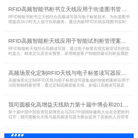
99.9%，同时通过数字孪生技术确保数据安全。该解决方案有效提升
RFID高频智能书柜书立天线应用于街道图书管理案例
警务工作效率，为智慧公安建设提供可靠技术支撑，彰显科技赋能城
市安全治理的示范价
RFID智能书柜书立天线结合高频读写器与电子标签技术，为街道图书
馆提供24小时无人值守自助服务。通过内嵌RFID天线实现图书实时
盘点与精准定位，解决传统管理方式中查找困难、丢失难察觉等问
题。系统支持多层级图书管理，兼容智能书架与分布式图书馆场景，
显著提升街道图书馆资源利用率与市民借阅体验，推动全民阅读数字
RFID高频智能柜天线应用于智能试剂柜管理案例分享
化升级。
RFID智能柜天线结合高频读写器，通过电子标签实现实验室试剂的实
时盘点、精准定位及安全预警。采用根据客户智能防爆试剂柜金属腔
体开发的RFID天线有效解决了传统管理方式的痛点，提升管理效率，
已经广泛应用于全国高校、企业实验室及科研机构，为智能试剂管理
带来全新的管理方式。
高频场景化定制RFID天线与电子标签读写器应用于法院档案管理柜案例
高频场景化定制RFID天线与电子标签读写器集成的智能档案柜应用于
法院智能档案管理，通过定制高频层板天线、多端口高频读写器及
LED可点亮电子标签实现档案实时盘点与精准定位，提升法院档案管
理效率。已经成功应用于云南、贵州、四川、江苏等地超360个智能
档案柜。
我司圆极化高增益天线助力第十届中博会和2017徽商大会在合肥胜利召开
第十届中国中部投资贸易博览会与2017中国国际徽商大会在合肥胜利
召开，我司圆极化天线与超高频读写器为展会提供了高效的人员管理
解决方案，通过精准识别参展人员信息，助力展会顺利举办，展现了
RFID技术在大型会展中的应用价值。