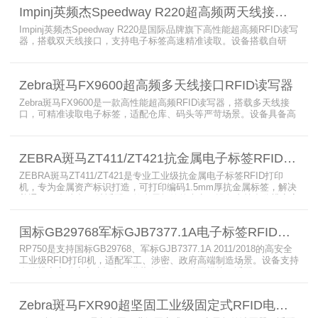
Impinj英频杰Speedway R220超高频两天线接口RFID读写器
Impinj英频杰Speedway R220是国际品牌旗下高性能超高频RFID读写
器，搭载双天线接口，支持电子标签高速精准读取。设备搭载自研
AutoPilot智能优化技术，适配多行业复杂工况，兼容全球射频标准，
支持PoE与DC双供电，具备抗干扰、高密度读取优势，搭配完善的开
发体系与品质认证，是仓储、智造、资产追踪场景的优选RFID读写设
Zebra斑马FX9600超高频多天线接口RFID读写器
备。
Zebra斑马FX9600是一款高性能超高频RFID读写器，搭载多天线接
口，可精准读取电子标签，适配仓库、码头等严苛场景。设备具备高
射频灵敏度、高速读取、稳定输出的优势，支持POE供电与边缘数据
处理，依托斑马国际品牌技术积淀与完善售后保障，可实现全流程库
存自动化管理，大幅降低企业运维综合成本。
ZEBRA斑马ZT411/ZT421抗金属电子标签RFID打印机
ZEBRA斑马ZT411/ZT421是专业工业级抗金属电子标签RFID打印
机，专为金属资产标识打造，可打印编码1.5mm厚抗金属标签，解决
普通RFID打印机无法适配厚款金属标签的痛点。设备支持多分辨率高
精度打印，搭载全彩触控屏，支持多协议语言与多模通信，适配各类
电子标签、天线配套使用，可现场升级RFID技术，适配全球多场景按
国标GB29768军标GJB7377.1A电子标签RFID打印机RP750
需贴标作业。
RP750是支持国标GB29768、军标GJB7377.1A 2011/2018的高安全
工业级RFID打印机，适配军工、涉密、政府高端制造场景。设备支持
多分辨率高精度高速打印，搭载合规RFID读写模块，适配
800/900MHz天线频段，可稳定加密写入电子标签数据，防篡改防克
隆。大容耗材低维护、多接口可拓展，满足涉密项目强制合规与全天
Zebra斑马FXR90超坚固工业级固定式RFID电子标签读写器
候高负荷打印需求。