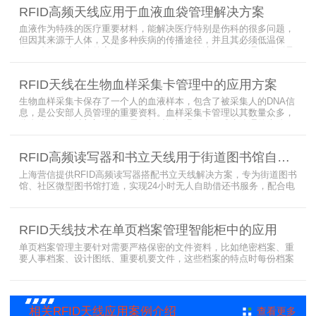
有待提高（目前HR77X8系列基本在120张/秒），而超高频EPC
RFID高频天线应用于血液血袋管理解决方案
CLASS1 G2（ISO18000-6C）
血液作为特殊的医疗重要材料，能解决医疗特别是伤科的很多问题，
但因其来源于人体，又是多种疾病的传播途径，并且其必须低温保
存，才能保障血液的安全；而怎么保障每袋血液的正确管理，特别是
每袋血液的流转流程，就是重中之重的问题了。而RFID具有多标签阅
读的特点，并且有全球唯一的ID号，高频HR7748读写器采用
RFID天线在生物血样采集卡管理中的应用方案
13.56MHz频率，受液体干扰小，多标签阅读能力强，就成了血液血
袋管理的最佳选择，不管是血袋的冷
生物血样采集卡保存了一个人的血液样本，包含了被采集人的DNA信
息，是公安部人员管理的重要资料。血样采集卡管理以其数量众多，
分布分散，牵涉部门众多、需要长时间恒温保存而成为管理的大难
题。 现状引入最RFID射频识别技术，在血样采集卡上加入RFID芯
片，在血样采集卡使用、交接场合安装HR9206读写器，在血样采集
RFID高频读写器和书立天线用于街道图书馆自助借还书服务
卡存储柜安装HR7748读写器以及HA1026天线，整个系统的管理从登
记、入库到出库、移交
上海营信提供RFID高频读写器搭配书立天线解决方案，专为街道图书
馆、社区微型图书馆打造，实现24小时无人自助借还书服务，配合电
子标签与智能书架，高效完成图书定位、盘点、借还管理，满足社区
便民阅读建设需求。
RFID天线技术在单页档案管理智能柜中的应用
单页档案管理主要针对需要严格保密的文件资料，比如绝密档案、重
要人事档案、设计图纸、重要机要文件，这些档案的特点时每份档案
可能只有一页或者仅有几页，用常规的RFID标签管理由于标签重叠距
离近，会互相干扰，从而影响识别效果，达不到管理要求。针对此类
应用，上海营信特推出HR37X8系列支持ISO/IEC 18000-3 Mode3
EPC Class-1协议的读写器，主要特点是标签层叠情况下标签互相干
相关RFID天线应用案例介绍
查看更多
扰