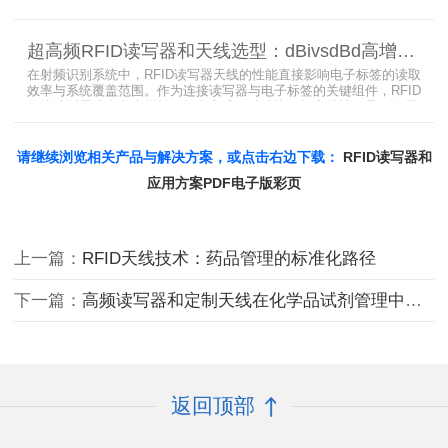
过调整电感电容调整天线参数以达到适配金属环境的目的，配合多天
线接口的高频RFID读写器对电子标签实现精准识别，应用涵盖试剂管
理、医疗耗材、档案管理、电子物料管理、图书珠宝管理等场景，专
超高频RFID读写器和天线选型：dBivsdBd高增益与圆极化天线解析
业提供智能柜RFID天线选型与定制服务，解决金属干扰导致的识别难
题。
在射频识别系统中，RFID读写器天线的性能直接影响电子标签的读取
效率与系统覆盖范围。作为连接读写器与电子标签的关键组件，RFID
天线选型需综合考虑增益、极化方式、驻波比、频率特性、是否金属
环境、防护等级等因素。本文将围绕超高频天线、高增益天线、圆极
化天线、dBi vs dBd参数解析展开分析，助您精准匹配应用场景需
求。
请继续浏览相关产品与解决方案，或点击右边下载：
RFID读写器和
应用方案PDF电子版彩页
上一篇：
RFID天线技术：药品管理的标准化路径
下一篇：
高频读写器和定制天线在化学品试剂管理中的关键作用
返回顶部