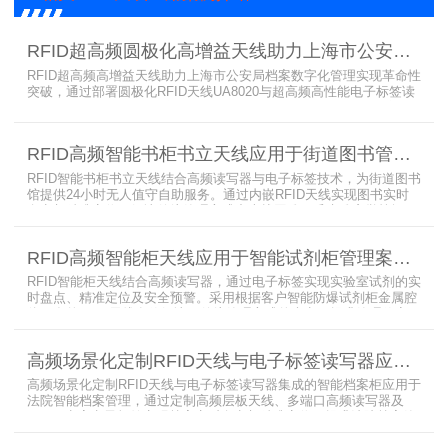
RFID超高频圆极化高增益天线助力上海市公安局档案管理数字化案例
RFID超高频高增益天线助力上海市公安局档案数字化管理实现革命性
突破，通过部署圆极化RFID天线UA8020与超高频高性能电子标签读
写器UR6268，构建起覆盖全库区的智能监控网络。系统实现档案流
转实时追踪，档案检索时间从15分钟骤减至1分钟内，检索准确率达
99.9%，同时通过数字孪生技术确保数据安全。该解决方案有效提升
RFID高频智能书柜书立天线应用于街道图书管理案例
警务工作效率，为智慧公安建设提供可靠技术支撑，彰显科技赋能城
市安全治理的示范价
RFID智能书柜书立天线结合高频读写器与电子标签技术，为街道图书
馆提供24小时无人值守自助服务。通过内嵌RFID天线实现图书实时
盘点与精准定位，解决传统管理方式中查找困难、丢失难察觉等问
题。系统支持多层级图书管理，兼容智能书架与分布式图书馆场景，
显著提升街道图书馆资源利用率与市民借阅体验，推动全民阅读数字
RFID高频智能柜天线应用于智能试剂柜管理案例分享
化升级。
RFID智能柜天线结合高频读写器，通过电子标签实现实验室试剂的实
时盘点、精准定位及安全预警。采用根据客户智能防爆试剂柜金属腔
体开发的RFID天线有效解决了传统管理方式的痛点，提升管理效率，
已经广泛应用于全国高校、企业实验室及科研机构，为智能试剂管理
带来全新的管理方式。
高频场景化定制RFID天线与电子标签读写器应用于法院档案管理柜案例
高频场景化定制RFID天线与电子标签读写器集成的智能档案柜应用于
法院智能档案管理，通过定制高频层板天线、多端口高频读写器及
LED可点亮电子标签实现档案实时盘点与精准定位，提升法院档案管
理效率。已经成功应用于云南、贵州、四川、江苏等地超360个智能