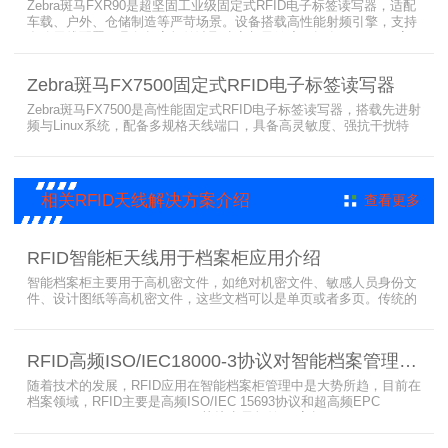
Zebra斑马FXR90是超坚固工业级固定式RFID电子标签读写器，适配
车载、户外、仓储制造等严苛场景。设备搭载高性能射频引擎，支持
多路天线配置，具备超高标签读取速率与灵敏度。拥有IP65/IP67高
防护等级，支持多模通信与边缘计算，宽温抗造、部署灵活，可稳定
完成大规模电子标签盘点与资产追踪，大幅提升企业RFID智能化管理
Zebra斑马FX7500固定式RFID电子标签读写器
效率。
Zebra斑马FX7500是高性能固定式RFID电子标签读写器，搭载先进射
频与Linux系统，配备多规格天线端口，具备高灵敏度、强抗干扰特
性。设备支持全球频段与多种通信协议，适配严苛工业环境，可远程
集中管理，灵活部署拓展，有效降低RFID项目综合成本，广泛适用于
各类电子标签识别采集场景。
相关RFID天线解决方案介绍
查看更多
RFID智能柜天线用于档案柜应用介绍
智能档案柜主要用于高机密文件，如绝对机密文件、敏感人员身份文
件、设计图纸等高机密文件，这些文档可以是单页或者多页。传统的
RFID标签管理，由于标签紧密重叠，会相互干扰影响识别效果，无法
满足管理要求。为了应对这种情况，上海营信特推出了使用HR37X8
系列阅读器的智能档案柜，读写器支持ISO/IEC 18000-3 Mode3 EPC
RFID高频ISO/IEC18000-3协议对智能档案管理的技术优势
Class-1协议。智能档案柜主要功能是在堆叠标签时不会相互干扰，
随着技术的发展，RFID应用在智能档案柜管理中是大势所趋，目前在
档案领域，RFID主要是高频ISO/IEC 15693协议和超高频EPC
CLASS1 G2（ISO18000-6C）协议电子标签， 高频ISO/IEC 15693
协议特点是识别范围好控制，对盘点，定位应用很适合，但识别速度