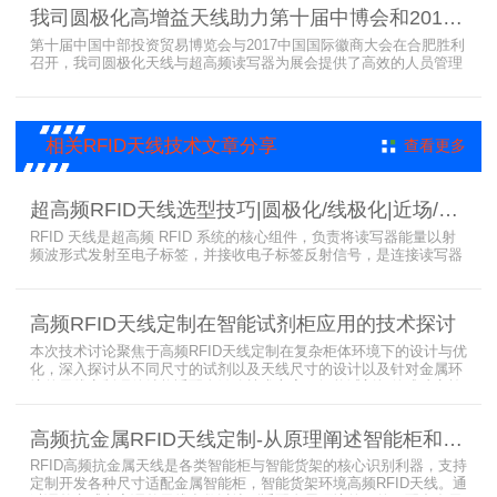
档案柜。
我司圆极化高增益天线助力第十届中博会和2017徽商大会在合肥胜利召开
第十届中国中部投资贸易博览会与2017中国国际徽商大会在合肥胜利
召开，我司圆极化天线与超高频读写器为展会提供了高效的人员管理
解决方案，通过精准识别参展人员信息，助力展会顺利举办，展现了
RFID技术在大型会展中的应用价值。
相关RFID天线技术文章分享
查看更多
超高频RFID天线选型技巧|圆极化/线极化|近场/远场|增益
RFID 天线是超高频 RFID 系统的核心组件，负责将读写器能量以射
频波形式发射至电子标签，并接收电子标签反射信号，是连接读写器
与电子标签的关键桥梁。正确选型 RFID 天线直接决定系统识别稳定
性、读取距离与覆盖精度。本文从 9 个核心维度拆解超高频 RFID 天
线选型要点，为工程实施与设备采购提供专业技术参考。
高频RFID天线定制在智能试剂柜应用的技术探讨
本次技术讨论聚焦于高频RFID天线定制在复杂柜体环境下的设计与优
化，深入探讨从不同尺寸的试剂以及天线尺寸的设计以及针对金属环
境的天线定制硬件结构适配全链路技术方案。智能试剂柜的成功实施
依赖于RFID高频定制天线与柜体结构的深度耦合。上海营信是一家专
业从事无线射频识别技术(RFID)电子标签读写器与天线产品的制造
高频抗金属RFID天线定制-从原理阐述智能柜和智能货架识别核心方案
商，在高频天线定制领域具备深厚的技术积累与专业实力。
RFID高频抗金属天线是各类智能柜与智能货架的核心识别利器，支持
定制开发各种尺寸适配金属智能柜，智能货架环境高频RFID天线。通