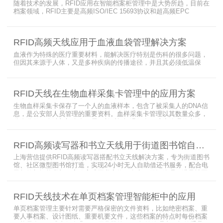
随着技术的发展，RFID应用在智能档案柜管理中是大势所趋，目前在
档案领域，RFID主要是高频ISO/IEC 15693协议和超高频EPC
CLASS1 G2（ISO18000-6C）协议电子标签， 高频ISO/IEC 15693
协议特点是识别范围好控制，对盘点，定位应用很适合，但识别速度
有待提高（目前HR77X8系列基本在120张/秒），而超高频EPC
RFID高频天线应用于血液血袋管理解决方案
CLASS1 G2（ISO18000-6C）
血液作为特殊的医疗重要材料，能解决医疗特别是伤科的很多问题，
但因其来源于人体，又是多种疾病的传播途径，并且其必须低温保
存，才能保障血液的安全；而怎么保障每袋血液的正确管理，特别是
每袋血液的流转流程，就是重中之重的问题了。而RFID具有多标签阅
读的特点，并且有全球唯一的ID号，高频HR7748读写器采用
RFID天线在生物血样采集卡管理中的应用方案
13.56MHz频率，受液体干扰小，多标签阅读能力强，就成了血液血
袋管理的最佳选择，不管是血袋的冷
生物血样采集卡保存了一个人的血液样本，包含了被采集人的DNA信
息，是公安部人员管理的重要资料。血样采集卡管理以其数量众多，
分布分散，牵涉部门众多、需要长时间恒温保存而成为管理的大难
题。 现状引入最RFID射频识别技术，在血样采集卡上加入RFID芯
片，在血样采集卡使用、交接场合安装HR9206读写器，在血样采集
RFID高频读写器和书立天线用于街道图书馆自助借还书服务
卡存储柜安装HR7748读写器以及HA1026天线，整个系统的管理从登
记、入库到出库、移交
上海营信提供RFID高频读写器搭配书立天线解决方案，专为街道图书
馆、社区微型图书馆打造，实现24小时无人自助借还书服务，配合电
子标签与智能书架，高效完成图书定位、盘点、借还管理，满足社区
便民阅读建设需求。
RFID天线技术在单页档案管理智能柜中的应用
单页档案管理主要针对需要严格保密的文件资料，比如绝密档案、重
要人事档案、设计图纸、重要机要文件，这些档案的特点时每份档案