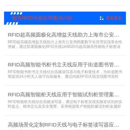
可能只有一页或者仅有几页，用常规的RFID标签管理由于标签重叠距
离近，会互相干扰，从而影响识别效果，达不到管理要求。针对此类
应用，上海营信特推出HR37X8系列支持ISO/IEC 18000-3 Mode3
EPC Class-1协议的读写器，主要特点是标签层叠情况下标签互相干
相关RFID天线应用案例介绍
查看更多
扰
RFID超高频圆极化高增益天线助力上海市公安局档案管理数字化案例
RFID超高频高增益天线助力上海市公安局档案数字化管理实现革命性
突破，通过部署圆极化RFID天线UA8020与超高频高性能电子标签读
写器UR6268，构建起覆盖全库区的智能监控网络。系统实现档案流
转实时追踪，档案检索时间从15分钟骤减至1分钟内，检索准确率达
99.9%，同时通过数字孪生技术确保数据安全。该解决方案有效提升
RFID高频智能书柜书立天线应用于街道图书管理案例
警务工作效率，为智慧公安建设提供可靠技术支撑，彰显科技赋能城
市安全治理的示范价
RFID智能书柜书立天线结合高频读写器与电子标签技术，为街道图书
馆提供24小时无人值守自助服务。通过内嵌RFID天线实现图书实时
盘点与精准定位，解决传统管理方式中查找困难、丢失难察觉等问
题。系统支持多层级图书管理，兼容智能书架与分布式图书馆场景，
显著提升街道图书馆资源利用率与市民借阅体验，推动全民阅读数字
RFID高频智能柜天线应用于智能试剂柜管理案例分享
化升级。
RFID智能柜天线结合高频读写器，通过电子标签实现实验室试剂的实
时盘点、精准定位及安全预警。采用根据客户智能防爆试剂柜金属腔
体开发的RFID天线有效解决了传统管理方式的痛点，提升管理效率，
已经广泛应用于全国高校、企业实验室及科研机构，为智能试剂管理
带来全新的管理方式。
高频场景化定制RFID天线与电子标签读写器应用于法院档案管理柜案例