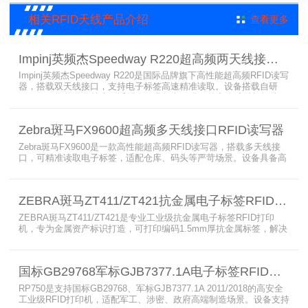
相关RFID天线产品介绍
查看更多
Impinj英频杰Speedway R220超高频两天线接口RFID读写器
Impinj英频杰Speedway R220是国际品牌旗下高性能超高频RFID读写
器，搭载双天线接口，支持电子标签高速精准读取。设备搭载自研
AutoPilot智能优化技术，适配多行业复杂工况，兼容全球射频标准，
支持PoE与DC双供电，具备抗干扰、高密度读取优势，搭配完善的开
发体系与品质认证，是仓储、智造、资产追踪场景的优选RFID读写设
Zebra斑马FX9600超高频多天线接口RFID读写器
备。
Zebra斑马FX9600是一款高性能超高频RFID读写器，搭载多天线接
口，可精准读取电子标签，适配仓库、码头等严苛场景。设备具备高
射频灵敏度、高速读取、稳定输出的优势，支持POE供电与边缘数据
处理，依托斑马国际品牌技术积淀与完善售后保障，可实现全流程库
存自动化管理，大幅降低企业运维综合成本。
ZEBRA斑马ZT411/ZT421抗金属电子标签RFID打印机
ZEBRA斑马ZT411/ZT421是专业工业级抗金属电子标签RFID打印
机，专为金属资产标识打造，可打印编码1.5mm厚抗金属标签，解决
普通RFID打印机无法适配厚款金属标签的痛点。设备支持多分辨率高
精度打印，搭载全彩触控屏，支持多协议语言与多模通信，适配各类
电子标签、天线配套使用，可现场升级RFID技术，适配全球多场景按
国标GB29768军标GJB7377.1A电子标签RFID打印机RP750
需贴标作业。
RP750是支持国标GB29768、军标GJB7377.1A 2011/2018的高安全
工业级RFID打印机，适配军工、涉密、政府高端制造场景。设备支持