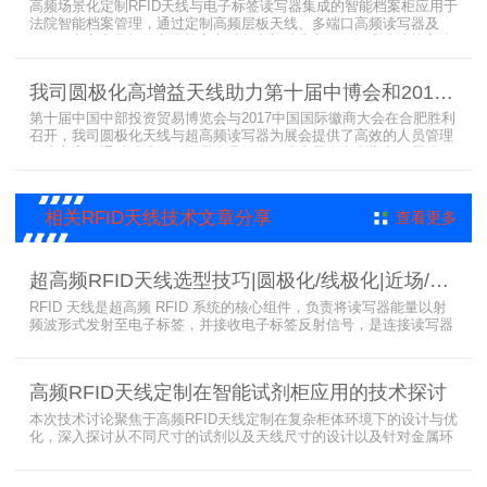
高频场景化定制RFID天线与电子标签读写器集成的智能档案柜应用于
法院智能档案管理，通过定制高频层板天线、多端口高频读写器及
LED可点亮电子标签实现档案实时盘点与精准定位，提升法院档案管
理效率。已经成功应用于云南、贵州、四川、江苏等地超360个智能
档案柜。
我司圆极化高增益天线助力第十届中博会和2017徽商大会在合肥胜利召开
第十届中国中部投资贸易博览会与2017中国国际徽商大会在合肥胜利
召开，我司圆极化天线与超高频读写器为展会提供了高效的人员管理
解决方案，通过精准识别参展人员信息，助力展会顺利举办，展现了
RFID技术在大型会展中的应用价值。
相关RFID天线技术文章分享
查看更多
超高频RFID天线选型技巧|圆极化/线极化|近场/远场|增益
RFID 天线是超高频 RFID 系统的核心组件，负责将读写器能量以射
频波形式发射至电子标签，并接收电子标签反射信号，是连接读写器
与电子标签的关键桥梁。正确选型 RFID 天线直接决定系统识别稳定
性、读取距离与覆盖精度。本文从 9 个核心维度拆解超高频 RFID 天
线选型要点，为工程实施与设备采购提供专业技术参考。
高频RFID天线定制在智能试剂柜应用的技术探讨
本次技术讨论聚焦于高频RFID天线定制在复杂柜体环境下的设计与优
化，深入探讨从不同尺寸的试剂以及天线尺寸的设计以及针对金属环
境的天线定制硬件结构适配全链路技术方案。智能试剂柜的成功实施
依赖于RFID高频定制天线与柜体结构的深度耦合。上海营信是一家专