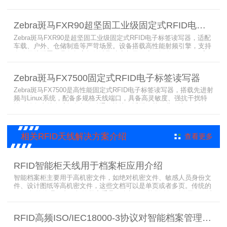
多分辨率高精度高速打印，搭载合规RFID读写模块，适配
800/900MHz天线频段，可稳定加密写入电子标签数据，防篡改防克
隆。大容耗材低维护、多接口可拓展，满足涉密项目强制合规与全天
Zebra斑马FXR90超坚固工业级固定式RFID电子标签读写器
候高负荷打印需求。
Zebra斑马FXR90是超坚固工业级固定式RFID电子标签读写器，适配
车载、户外、仓储制造等严苛场景。设备搭载高性能射频引擎，支持
多路天线配置，具备超高标签读取速率与灵敏度。拥有IP65/IP67高
防护等级，支持多模通信与边缘计算，宽温抗造、部署灵活，可稳定
完成大规模电子标签盘点与资产追踪，大幅提升企业RFID智能化管理
Zebra斑马FX7500固定式RFID电子标签读写器
效率。
Zebra斑马FX7500是高性能固定式RFID电子标签读写器，搭载先进射
频与Linux系统，配备多规格天线端口，具备高灵敏度、强抗干扰特
性。设备支持全球频段与多种通信协议，适配严苛工业环境，可远程
集中管理，灵活部署拓展，有效降低RFID项目综合成本，广泛适用于
各类电子标签识别采集场景。
相关RFID天线解决方案介绍
查看更多
RFID智能柜天线用于档案柜应用介绍
智能档案柜主要用于高机密文件，如绝对机密文件、敏感人员身份文
件、设计图纸等高机密文件，这些文档可以是单页或者多页。传统的
RFID标签管理，由于标签紧密重叠，会相互干扰影响识别效果，无法
满足管理要求。为了应对这种情况，上海营信特推出了使用HR37X8
系列阅读器的智能档案柜，读写器支持ISO/IEC 18000-3 Mode3 EPC
RFID高频ISO/IEC18000-3协议对智能档案管理的技术优势
Class-1协议。智能档案柜主要功能是在堆叠标签时不会相互干扰，