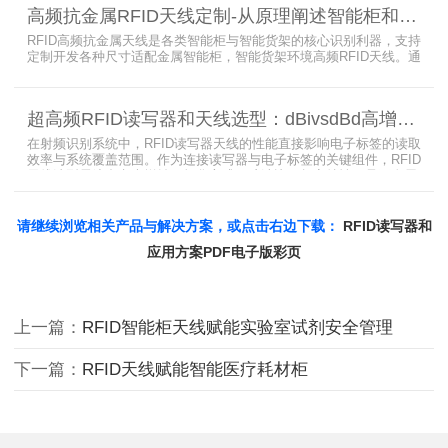
业从事无线射频识别技术(RFID)电子标签读写器与天线产品的制造
高频抗金属RFID天线定制-从原理阐述智能柜和智能货架识别核心方案
商，在高频天线定制领域具备深厚的技术积累与专业实力。
RFID高频抗金属天线是各类智能柜与智能货架的核心识别利器，支持
定制开发各种尺寸适配金属智能柜，智能货架环境高频RFID天线。通
过调整电感电容调整天线参数以达到适配金属环境的目的，配合多天
线接口的高频RFID读写器对电子标签实现精准识别，应用涵盖试剂管
理、医疗耗材、档案管理、电子物料管理、图书珠宝管理等场景，专
超高频RFID读写器和天线选型：dBivsdBd高增益与圆极化天线解析
业提供智能柜RFID天线选型与定制服务，解决金属干扰导致的识别难
题。
在射频识别系统中，RFID读写器天线的性能直接影响电子标签的读取
效率与系统覆盖范围。作为连接读写器与电子标签的关键组件，RFID
天线选型需综合考虑增益、极化方式、驻波比、频率特性、是否金属
环境、防护等级等因素。本文将围绕超高频天线、高增益天线、圆极
化天线、dBi vs dBd参数解析展开分析，助您精准匹配应用场景需
求。
请继续浏览相关产品与解决方案，或点击右边下载：
RFID读写器和
应用方案PDF电子版彩页
上一篇：
RFID智能柜天线赋能实验室试剂安全管理
下一篇：
RFID天线赋能智能医疗耗材柜