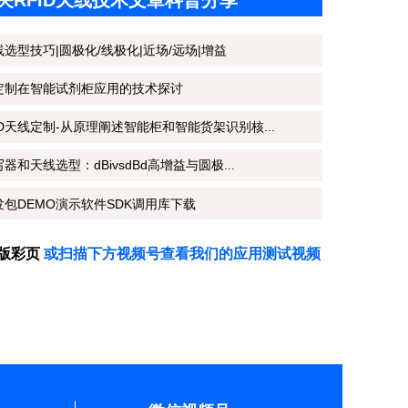
关RFID天线技术文章科普分享
线选型技巧|圆极化/线极化|近场/远场|增益
线定制在智能试剂柜应用的技术探讨
D天线定制-从原理阐述智能柜和智能货架识别核...
器和天线选型：dBivsdBd高增益与圆极...
发包DEMO演示软件SDK调用库下载
子版彩页
或扫描下方视频号查看我们的应用测试视频