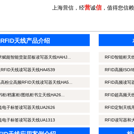
营
信
上海营信，经
诚
，值得您信赖
RFID天线产品介绍
术赋能智能货架层板读写器天线HAHJ...
RFID智能柜
FID天线读写器天线HA4539
RFID高频ISO/
粉尘高频RFID天线读写器天线HA5...
RFID高频读
柜/档案柜/图纸柜书立天线HA26...
RFID超高频
益电子标签读写器天线UA2626
RFID定制天
益电子标签读写器天线UA1313
RFID读写器