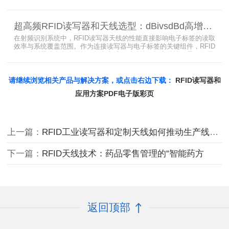
过调整电感电容调整天线参数以达到适配金属环境的目的，配合多天
线接口的高频RFID读写器对电子标签实现精准识别，应用涵盖试剂管
理、医疗耗材、档案管理、电子物料管理、图书珠宝管理等场景，专
超高频RFID读写器和天线选型：dBivsdBd高增益与圆极化天线解析
业提供智能柜RFID天线选型与定制服务，解决金属干扰导致的识别难
题。
在射频识别系统中，RFID读写器天线的性能直接影响电子标签的读取
效率与系统覆盖范围。作为连接读写器与电子标签的关键组件，RFID
天线选型需综合考虑增益、极化方式、驻波比、频率特性、是否金属
环境、防护等级等因素。本文将围绕超高频天线、高增益天线、圆极
化天线、dBi vs dBd参数解析展开分析，助您精准匹配应用场景需
求。
请继续浏览相关产品与解决方案，或点击右边下载：
RFID读写器和
应用方案PDF电子版彩页
上一篇：
RFID工业读写器和定制天线如何推动生产线智能化升级？
下一篇：
RFID天线技术：药品零售管理的“智能药方
返回顶部