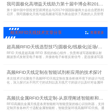
档案柜。
我司圆极化高增益天线助力第十届中博会和2017徽商大会在合肥胜利召开
第十届中国中部投资贸易博览会与2017中国国际徽商大会在合肥胜利
召开，我司圆极化天线与超高频读写器为展会提供了高效的人员管理
解决方案，通过精准识别参展人员信息，助力展会顺利举办，展现了
RFID技术在大型会展中的应用价值。
相关RFID天线技术文章分享
查看更多
超高频RFID天线选型技巧|圆极化/线极化|近场/远场|增益
RFID 天线是超高频 RFID 系统的核心组件，负责将读写器能量以射
频波形式发射至电子标签，并接收电子标签反射信号，是连接读写器
与电子标签的关键桥梁。正确选型 RFID 天线直接决定系统识别稳定
性、读取距离与覆盖精度。本文从 9 个核心维度拆解超高频 RFID 天
线选型要点，为工程实施与设备采购提供专业技术参考。
高频RFID天线定制在智能试剂柜应用的技术探讨
本次技术讨论聚焦于高频RFID天线定制在复杂柜体环境下的设计与优
化，深入探讨从不同尺寸的试剂以及天线尺寸的设计以及针对金属环
境的天线定制硬件结构适配全链路技术方案。智能试剂柜的成功实施
依赖于RFID高频定制天线与柜体结构的深度耦合。上海营信是一家专
业从事无线射频识别技术(RFID)电子标签读写器与天线产品的制造
高频抗金属RFID天线定制-从原理阐述智能柜和智能货架识别核心方案
商，在高频天线定制领域具备深厚的技术积累与专业实力。
RFID高频抗金属天线是各类智能柜与智能货架的核心识别利器，支持
定制开发各种尺寸适配金属智能柜，智能货架环境高频RFID天线。通