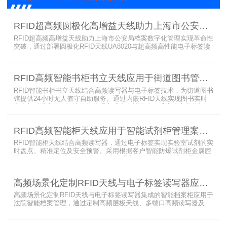
RFID超高频圆极化高增益天线助力上海市公安局档案管理数字化案例
RFID超高频高增益天线助力上海市公安局档案数字化管理实现革命性
突破，通过部署圆极化RFID天线UA8020与超高频高性能电子标签读
写器UR6268，构建起覆盖全库区的智能监控网络。系统实现档案流
转实时追踪，档案检索时间从15分钟骤减至1分钟内，检索准确率达
99.9%，同时通过数字孪生技术确保数据安全。该解决方案有效提升
RFID高频智能书柜书立天线应用于街道图书管理案例
警务工作效率，为智慧公安建设提供可靠技术支撑，彰显科技赋能城
市安全治理的示范价
RFID智能书柜书立天线结合高频读写器与电子标签技术，为街道图书
馆提供24小时无人值守自助服务。通过内嵌RFID天线实现图书实时
盘点与精准定位，解决传统管理方式中查找困难、丢失难察觉等问
题。系统支持多层级图书管理，兼容智能书架与分布式图书馆场景，
显著提升街道图书馆资源利用率与市民借阅体验，推动全民阅读数字
RFID高频智能柜天线应用于智能试剂柜管理案例分享
化升级。
RFID智能柜天线结合高频读写器，通过电子标签实现实验室试剂的实
时盘点、精准定位及安全预警。采用根据客户智能防爆试剂柜金属腔
体开发的RFID天线有效解决了传统管理方式的痛点，提升管理效率，
已经广泛应用于全国高校、企业实验室及科研机构，为智能试剂管理
带来全新的管理方式。
高频场景化定制RFID天线与电子标签读写器应用于法院档案管理柜案例
高频场景化定制RFID天线与电子标签读写器集成的智能档案柜应用于
法院智能档案管理，通过定制高频层板天线、多端口高频读写器及
LED可点亮电子标签实现档案实时盘点与精准定位，提升法院档案管
理效率。已经成功应用于云南、贵州、四川、江苏等地超360个智能