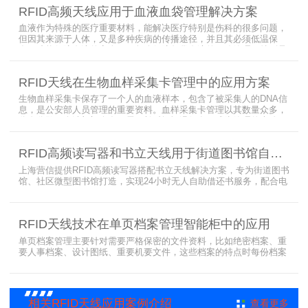
有待提高（目前HR77X8系列基本在120张/秒），而超高频EPC
RFID高频天线应用于血液血袋管理解决方案
CLASS1 G2（ISO18000-6C）
血液作为特殊的医疗重要材料，能解决医疗特别是伤科的很多问题，
但因其来源于人体，又是多种疾病的传播途径，并且其必须低温保
存，才能保障血液的安全；而怎么保障每袋血液的正确管理，特别是
每袋血液的流转流程，就是重中之重的问题了。而RFID具有多标签阅
读的特点，并且有全球唯一的ID号，高频HR7748读写器采用
RFID天线在生物血样采集卡管理中的应用方案
13.56MHz频率，受液体干扰小，多标签阅读能力强，就成了血液血
袋管理的最佳选择，不管是血袋的冷
生物血样采集卡保存了一个人的血液样本，包含了被采集人的DNA信
息，是公安部人员管理的重要资料。血样采集卡管理以其数量众多，
分布分散，牵涉部门众多、需要长时间恒温保存而成为管理的大难
题。 现状引入最RFID射频识别技术，在血样采集卡上加入RFID芯
片，在血样采集卡使用、交接场合安装HR9206读写器，在血样采集
RFID高频读写器和书立天线用于街道图书馆自助借还书服务
卡存储柜安装HR7748读写器以及HA1026天线，整个系统的管理从登
记、入库到出库、移交
上海营信提供RFID高频读写器搭配书立天线解决方案，专为街道图书
馆、社区微型图书馆打造，实现24小时无人自助借还书服务，配合电
子标签与智能书架，高效完成图书定位、盘点、借还管理，满足社区
便民阅读建设需求。
RFID天线技术在单页档案管理智能柜中的应用
单页档案管理主要针对需要严格保密的文件资料，比如绝密档案、重
要人事档案、设计图纸、重要机要文件，这些档案的特点时每份档案
可能只有一页或者仅有几页，用常规的RFID标签管理由于标签重叠距
离近，会互相干扰，从而影响识别效果，达不到管理要求。针对此类
应用，上海营信特推出HR37X8系列支持ISO/IEC 18000-3 Mode3
EPC Class-1协议的读写器，主要特点是标签层叠情况下标签互相干
相关RFID天线应用案例介绍
查看更多
扰