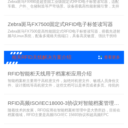
Zebra斑马FXR90是超坚固工业级固定式RFID电子标签读写器，适配
车载、户外、仓储制造等严苛场景。设备搭载高性能射频引擎，支持
多路天线配置，具备超高标签读取速率与灵敏度。拥有IP65/IP67高
防护等级，支持多模通信与边缘计算，宽温抗造、部署灵活，可稳定
完成大规模电子标签盘点与资产追踪，大幅提升企业RFID智能化管理
Zebra斑马FX7500固定式RFID电子标签读写器
效率。
Zebra斑马FX7500是高性能固定式RFID电子标签读写器，搭载先进射
频与Linux系统，配备多规格天线端口，具备高灵敏度、强抗干扰特
性。设备支持全球频段与多种通信协议，适配严苛工业环境，可远程
集中管理，灵活部署拓展，有效降低RFID项目综合成本，广泛适用于
各类电子标签识别采集场景。
相关RFID天线解决方案介绍
查看更多
RFID智能柜天线用于档案柜应用介绍
智能档案柜主要用于高机密文件，如绝对机密文件、敏感人员身份文
件、设计图纸等高机密文件，这些文档可以是单页或者多页。传统的
RFID标签管理，由于标签紧密重叠，会相互干扰影响识别效果，无法
满足管理要求。为了应对这种情况，上海营信特推出了使用HR37X8
系列阅读器的智能档案柜，读写器支持ISO/IEC 18000-3 Mode3 EPC
RFID高频ISO/IEC18000-3协议对智能档案管理的技术优势
Class-1协议。智能档案柜主要功能是在堆叠标签时不会相互干扰，
随着技术的发展，RFID应用在智能档案柜管理中是大势所趋，目前在
档案领域，RFID主要是高频ISO/IEC 15693协议和超高频EPC
CLASS1 G2（ISO18000-6C）协议电子标签， 高频ISO/IEC 15693
协议特点是识别范围好控制，对盘点，定位应用很适合，但识别速度