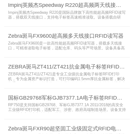
Impinj英频杰Speedway R220超高频两天线接口RFID读写器
Impinj英频杰Speedway R220是国际品牌旗下高性能超高频RFID读写
器，搭载双天线接口，支持电子标签高速精准读取。设备搭载自研
AutoPilot智能优化技术，适配多行业复杂工况，兼容全球射频标准，
支持PoE与DC双供电，具备抗干扰、高密度读取优势，搭配完善的开
发体系与品质认证，是仓储、智造、资产追踪场景的优选RFID读写设
Zebra斑马FX9600超高频多天线接口RFID读写器
备。
Zebra斑马FX9600是一款高性能超高频RFID读写器，搭载多天线接
口，可精准读取电子标签，适配仓库、码头等严苛场景。设备具备高
射频灵敏度、高速读取、稳定输出的优势，支持POE供电与边缘数据
处理，依托斑马国际品牌技术积淀与完善售后保障，可实现全流程库
存自动化管理，大幅降低企业运维综合成本。
ZEBRA斑马ZT411/ZT421抗金属电子标签RFID打印机
ZEBRA斑马ZT411/ZT421是专业工业级抗金属电子标签RFID打印
机，专为金属资产标识打造，可打印编码1.5mm厚抗金属标签，解决
普通RFID打印机无法适配厚款金属标签的痛点。设备支持多分辨率高
精度打印，搭载全彩触控屏，支持多协议语言与多模通信，适配各类
电子标签、天线配套使用，可现场升级RFID技术，适配全球多场景按
国标GB29768军标GJB7377.1A电子标签RFID打印机RP750
需贴标作业。
RP750是支持国标GB29768、军标GJB7377.1A 2011/2018的高安全
工业级RFID打印机，适配军工、涉密、政府高端制造场景。设备支持
多分辨率高精度高速打印，搭载合规RFID读写模块，适配
800/900MHz天线频段，可稳定加密写入电子标签数据，防篡改防克
隆。大容耗材低维护、多接口可拓展，满足涉密项目强制合规与全天
Zebra斑马FXR90超坚固工业级固定式RFID电子标签读写器
候高负荷打印需求。