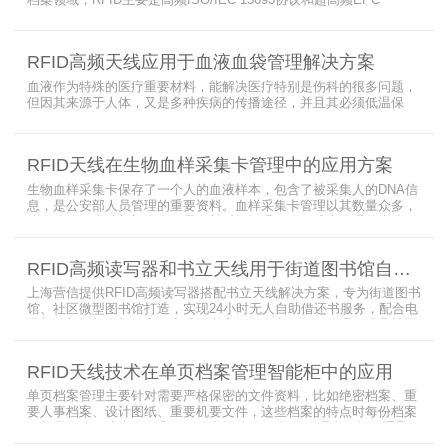
CLASS1 G2（ISO18000-6C）协议电子标签， 高频ISO/IEC 15693
协议特点是识别范围好控制，对盘点，定位应用很适合，但识别速度
有待提高（目前HR77X8系列基本在120张/秒），而超高频EPC
RFID高频天线应用于血液血袋管理解决方案
CLASS1 G2（ISO18000-6C）
血液作为特殊的医疗重要材料，能解决医疗特别是伤科的很多问题，
但因其来源于人体，又是多种疾病的传播途径，并且其必须低温保
存，才能保障血液的安全；而怎么保障每袋血液的正确管理，特别是
每袋血液的流转流程，就是重中之重的问题了。而RFID具有多标签阅
读的特点，并且有全球唯一的ID号，高频HR7748读写器采用
RFID天线在生物血样采集卡管理中的应用方案
13.56MHz频率，受液体干扰小，多标签阅读能力强，就成了血液血
袋管理的最佳选择，不管是血袋的冷
生物血样采集卡保存了一个人的血液样本，包含了被采集人的DNA信
息，是公安部人员管理的重要资料。血样采集卡管理以其数量众多，
分布分散，牵涉部门众多、需要长时间恒温保存而成为管理的大难
题。 现状引入最RFID射频识别技术，在血样采集卡上加入RFID芯
片，在血样采集卡使用、交接场合安装HR9206读写器，在血样采集
RFID高频读写器和书立天线用于街道图书馆自助借还书服务
卡存储柜安装HR7748读写器以及HA1026天线，整个系统的管理从登
记、入库到出库、移交
上海营信提供RFID高频读写器搭配书立天线解决方案，专为街道图书
馆、社区微型图书馆打造，实现24小时无人自助借还书服务，配合电
子标签与智能书架，高效完成图书定位、盘点、借还管理，满足社区
便民阅读建设需求。
RFID天线技术在单页档案管理智能柜中的应用
单页档案管理主要针对需要严格保密的文件资料，比如绝密档案、重
要人事档案、设计图纸、重要机要文件，这些档案的特点时每份档案
可能只有一页或者仅有几页，用常规的RFID标签管理由于标签重叠距
离近，会互相干扰，从而影响识别效果，达不到管理要求。针对此类