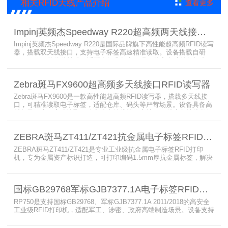
相关RFID天线产品介绍
查看更多
Impinj英频杰Speedway R220超高频两天线接口RFID读写器
Impinj英频杰Speedway R220是国际品牌旗下高性能超高频RFID读写
器，搭载双天线接口，支持电子标签高速精准读取。设备搭载自研
AutoPilot智能优化技术，适配多行业复杂工况，兼容全球射频标准，
支持PoE与DC双供电，具备抗干扰、高密度读取优势，搭配完善的开
发体系与品质认证，是仓储、智造、资产追踪场景的优选RFID读写设
Zebra斑马FX9600超高频多天线接口RFID读写器
备。
Zebra斑马FX9600是一款高性能超高频RFID读写器，搭载多天线接
口，可精准读取电子标签，适配仓库、码头等严苛场景。设备具备高
射频灵敏度、高速读取、稳定输出的优势，支持POE供电与边缘数据
处理，依托斑马国际品牌技术积淀与完善售后保障，可实现全流程库
存自动化管理，大幅降低企业运维综合成本。
ZEBRA斑马ZT411/ZT421抗金属电子标签RFID打印机
ZEBRA斑马ZT411/ZT421是专业工业级抗金属电子标签RFID打印
机，专为金属资产标识打造，可打印编码1.5mm厚抗金属标签，解决
普通RFID打印机无法适配厚款金属标签的痛点。设备支持多分辨率高
精度打印，搭载全彩触控屏，支持多协议语言与多模通信，适配各类
电子标签、天线配套使用，可现场升级RFID技术，适配全球多场景按
国标GB29768军标GJB7377.1A电子标签RFID打印机RP750
需贴标作业。
RP750是支持国标GB29768、军标GJB7377.1A 2011/2018的高安全
工业级RFID打印机，适配军工、涉密、政府高端制造场景。设备支持
多分辨率高精度高速打印，搭载合规RFID读写模块，适配
800/900MHz天线频段，可稳定加密写入电子标签数据，防篡改防克