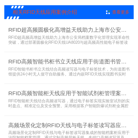
应用，上海营信特推出HR37X8系列支持ISO/IEC 18000-3 Mode3
EPC Class-1协议的读写器，主要特点是标签层叠情况下标签互相干
相关RFID天线应用案例介绍
查看更多
扰
RFID超高频圆极化高增益天线助力上海市公安局档案管理数字化案例
RFID超高频高增益天线助力上海市公安局档案数字化管理实现革命性
突破，通过部署圆极化RFID天线UA8020与超高频高性能电子标签读
写器UR6268，构建起覆盖全库区的智能监控网络。系统实现档案流
转实时追踪，档案检索时间从15分钟骤减至1分钟内，检索准确率达
99.9%，同时通过数字孪生技术确保数据安全。该解决方案有效提升
RFID高频智能书柜书立天线应用于街道图书管理案例
警务工作效率，为智慧公安建设提供可靠技术支撑，彰显科技赋能城
市安全治理的示范价
RFID智能书柜书立天线结合高频读写器与电子标签技术，为街道图书
馆提供24小时无人值守自助服务。通过内嵌RFID天线实现图书实时
盘点与精准定位，解决传统管理方式中查找困难、丢失难察觉等问
题。系统支持多层级图书管理，兼容智能书架与分布式图书馆场景，
显著提升街道图书馆资源利用率与市民借阅体验，推动全民阅读数字
RFID高频智能柜天线应用于智能试剂柜管理案例分享
化升级。
RFID智能柜天线结合高频读写器，通过电子标签实现实验室试剂的实
时盘点、精准定位及安全预警。采用根据客户智能防爆试剂柜金属腔
体开发的RFID天线有效解决了传统管理方式的痛点，提升管理效率，
已经广泛应用于全国高校、企业实验室及科研机构，为智能试剂管理
带来全新的管理方式。
高频场景化定制RFID天线与电子标签读写器应用于法院档案管理柜案例
高频场景化定制RFID天线与电子标签读写器集成的智能档案柜应用于
法院智能档案管理，通过定制高频层板天线、多端口高频读写器及