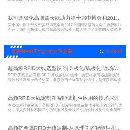
LED可点亮电子标签实现档案实时盘点与精准定位，提升法院档案管
理效率。已经成功应用于云南、贵州、四川、江苏等地超360个智能
档案柜。
我司圆极化高增益天线助力第十届中博会和2017徽商大会在合肥胜利召开
第十届中国中部投资贸易博览会与2017中国国际徽商大会在合肥胜利
召开，我司圆极化天线与超高频读写器为展会提供了高效的人员管理
解决方案，通过精准识别参展人员信息，助力展会顺利举办，展现了
RFID技术在大型会展中的应用价值。
相关RFID天线技术文章分享
查看更多
超高频RFID天线选型技巧|圆极化/线极化|近场/远场|增益
RFID 天线是超高频 RFID 系统的核心组件，负责将读写器能量以射
频波形式发射至电子标签，并接收电子标签反射信号，是连接读写器
与电子标签的关键桥梁。正确选型 RFID 天线直接决定系统识别稳定
性、读取距离与覆盖精度。本文从 9 个核心维度拆解超高频 RFID 天
线选型要点，为工程实施与设备采购提供专业技术参考。
高频RFID天线定制在智能试剂柜应用的技术探讨
本次技术讨论聚焦于高频RFID天线定制在复杂柜体环境下的设计与优
化，深入探讨从不同尺寸的试剂以及天线尺寸的设计以及针对金属环
境的天线定制硬件结构适配全链路技术方案。智能试剂柜的成功实施
依赖于RFID高频定制天线与柜体结构的深度耦合。上海营信是一家专
业从事无线射频识别技术(RFID)电子标签读写器与天线产品的制造
高频抗金属RFID天线定制-从原理阐述智能柜和智能货架识别核心方案
商，在高频天线定制领域具备深厚的技术积累与专业实力。