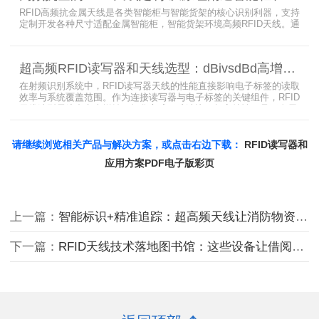
RFID高频抗金属天线是各类智能柜与智能货架的核心识别利器，支持
定制开发各种尺寸适配金属智能柜，智能货架环境高频RFID天线。通
过调整电感电容调整天线参数以达到适配金属环境的目的，配合多天
线接口的高频RFID读写器对电子标签实现精准识别，应用涵盖试剂管
理、医疗耗材、档案管理、电子物料管理、图书珠宝管理等场景，专
超高频RFID读写器和天线选型：dBivsdBd高增益与圆极化天线解析
业提供智能柜RFID天线选型与定制服务，解决金属干扰导致的识别难
题。
在射频识别系统中，RFID读写器天线的性能直接影响电子标签的读取
效率与系统覆盖范围。作为连接读写器与电子标签的关键组件，RFID
天线选型需综合考虑增益、极化方式、驻波比、频率特性、是否金属
环境、防护等级等因素。本文将围绕超高频天线、高增益天线、圆极
化天线、dBi vs dBd参数解析展开分析，助您精准匹配应用场景需
求。
请继续浏览相关产品与解决方案，或点击右边下载：
RFID读写器和
应用方案PDF电子版彩页
上一篇：
智能标识+精准追踪：超高频天线让消防物资管理更可靠
下一篇：
RFID天线技术落地图书馆：这些设备让借阅更轻松