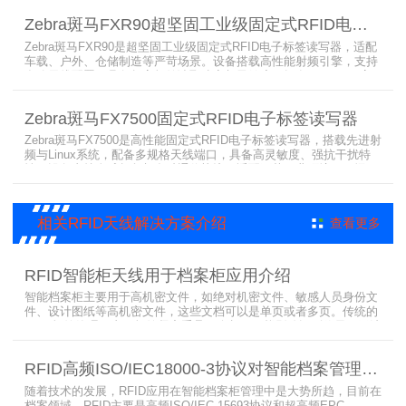
隆。大容耗材低维护、多接口可拓展，满足涉密项目强制合规与全天
Zebra斑马FXR90超坚固工业级固定式RFID电子标签读写器
候高负荷打印需求。
Zebra斑马FXR90是超坚固工业级固定式RFID电子标签读写器，适配
车载、户外、仓储制造等严苛场景。设备搭载高性能射频引擎，支持
多路天线配置，具备超高标签读取速率与灵敏度。拥有IP65/IP67高
防护等级，支持多模通信与边缘计算，宽温抗造、部署灵活，可稳定
完成大规模电子标签盘点与资产追踪，大幅提升企业RFID智能化管理
Zebra斑马FX7500固定式RFID电子标签读写器
效率。
Zebra斑马FX7500是高性能固定式RFID电子标签读写器，搭载先进射
频与Linux系统，配备多规格天线端口，具备高灵敏度、强抗干扰特
性。设备支持全球频段与多种通信协议，适配严苛工业环境，可远程
集中管理，灵活部署拓展，有效降低RFID项目综合成本，广泛适用于
各类电子标签识别采集场景。
相关RFID天线解决方案介绍
查看更多
RFID智能柜天线用于档案柜应用介绍
智能档案柜主要用于高机密文件，如绝对机密文件、敏感人员身份文
件、设计图纸等高机密文件，这些文档可以是单页或者多页。传统的
RFID标签管理，由于标签紧密重叠，会相互干扰影响识别效果，无法
满足管理要求。为了应对这种情况，上海营信特推出了使用HR37X8
系列阅读器的智能档案柜，读写器支持ISO/IEC 18000-3 Mode3 EPC
RFID高频ISO/IEC18000-3协议对智能档案管理的技术优势
Class-1协议。智能档案柜主要功能是在堆叠标签时不会相互干扰，
随着技术的发展，RFID应用在智能档案柜管理中是大势所趋，目前在
档案领域，RFID主要是高频ISO/IEC 15693协议和超高频EPC