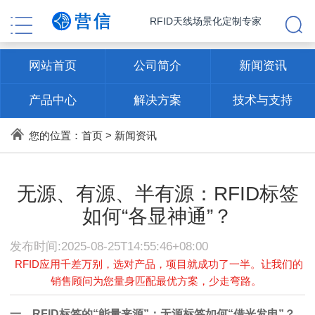
RFID天线场景化定制专家
网站首页
公司简介
新闻资讯
产品中心
解决方案
技术与支持
联系方式
您的位置：
首页
>
新闻资讯
无源、有源、半有源：RFID标签
如何“各显神通”？
发布时间:2025-08-25T14:55:46+08:00
RFID应用千差万别，选对产品，项目就成功了一半。让我们的
销售顾问为您量身匹配最优方案，少走弯路。
一、RFID标签的“能量来源”：无源标签如何“借光发电”？