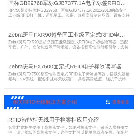
国标GB29768军标GJB7377.1A电子标签RFID打印机RP750
需贴标作业。
RP750是支持国标GB29768、军标GJB7377.1A 2011/2018的高安全
工业级RFID打印机，适配军工、涉密、政府高端制造场景。设备支持
多分辨率高精度高速打印，搭载合规RFID读写模块，适配
800/900MHz天线频段，可稳定加密写入电子标签数据，防篡改防克
隆。大容耗材低维护、多接口可拓展，满足涉密项目强制合规与全天
Zebra斑马FXR90超坚固工业级固定式RFID电子标签读写器
候高负荷打印需求。
Zebra斑马FXR90是超坚固工业级固定式RFID电子标签读写器，适配
车载、户外、仓储制造等严苛场景。设备搭载高性能射频引擎，支持
多路天线配置，具备超高标签读取速率与灵敏度。拥有IP65/IP67高
防护等级，支持多模通信与边缘计算，宽温抗造、部署灵活，可稳定
完成大规模电子标签盘点与资产追踪，大幅提升企业RFID智能化管理
Zebra斑马FX7500固定式RFID电子标签读写器
效率。
Zebra斑马FX7500是高性能固定式RFID电子标签读写器，搭载先进射
频与Linux系统，配备多规格天线端口，具备高灵敏度、强抗干扰特
性。设备支持全球频段与多种通信协议，适配严苛工业环境，可远程
集中管理，灵活部署拓展，有效降低RFID项目综合成本，广泛适用于
各类电子标签识别采集场景。
相关RFID天线解决方案介绍
查看更多
RFID智能柜天线用于档案柜应用介绍
智能档案柜主要用于高机密文件，如绝对机密文件、敏感人员身份文
件、设计图纸等高机密文件，这些文档可以是单页或者多页。传统的
RFID标签管理，由于标签紧密重叠，会相互干扰影响识别效果，无法