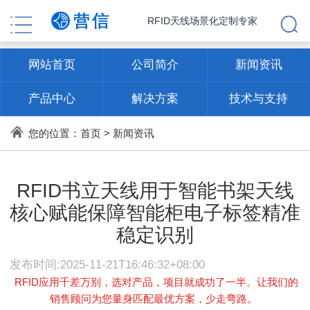
RFID天线场景化定制专家
网站首页
公司简介
新闻资讯
产品中心
解决方案
技术与支持
联系方式
您的位置：
首页
>
新闻资讯
RFID书立天线用于智能书架天线
核心赋能保障智能柜电子标签精准
稳定识别
发布时间:2025-11-21T16:46:32+08:00
RFID应用千差万别，选对产品，项目就成功了一半。让我们的
销售顾问为您量身匹配最优方案，少走弯路。