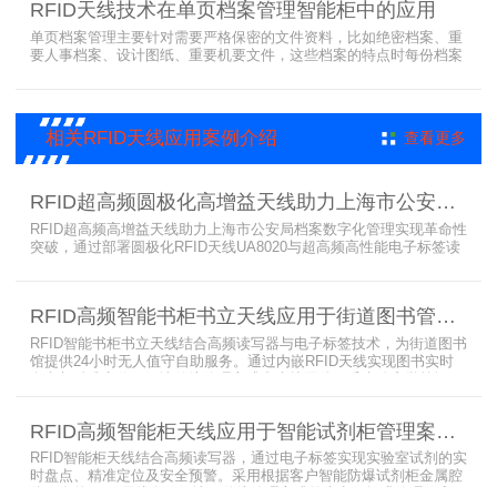
RFID天线技术在单页档案管理智能柜中的应用
单页档案管理主要针对需要严格保密的文件资料，比如绝密档案、重
要人事档案、设计图纸、重要机要文件，这些档案的特点时每份档案
可能只有一页或者仅有几页，用常规的RFID标签管理由于标签重叠距
离近，会互相干扰，从而影响识别效果，达不到管理要求。针对此类
应用，上海营信特推出HR37X8系列支持ISO/IEC 18000-3 Mode3
EPC Class-1协议的读写器，主要特点是标签层叠情况下标签互相干
相关RFID天线应用案例介绍
查看更多
扰
RFID超高频圆极化高增益天线助力上海市公安局档案管理数字化案例
RFID超高频高增益天线助力上海市公安局档案数字化管理实现革命性
突破，通过部署圆极化RFID天线UA8020与超高频高性能电子标签读
写器UR6268，构建起覆盖全库区的智能监控网络。系统实现档案流
转实时追踪，档案检索时间从15分钟骤减至1分钟内，检索准确率达
99.9%，同时通过数字孪生技术确保数据安全。该解决方案有效提升
RFID高频智能书柜书立天线应用于街道图书管理案例
警务工作效率，为智慧公安建设提供可靠技术支撑，彰显科技赋能城
市安全治理的示范价
RFID智能书柜书立天线结合高频读写器与电子标签技术，为街道图书
馆提供24小时无人值守自助服务。通过内嵌RFID天线实现图书实时
盘点与精准定位，解决传统管理方式中查找困难、丢失难察觉等问
题。系统支持多层级图书管理，兼容智能书架与分布式图书馆场景，
显著提升街道图书馆资源利用率与市民借阅体验，推动全民阅读数字
RFID高频智能柜天线应用于智能试剂柜管理案例分享
化升级。
RFID智能柜天线结合高频读写器，通过电子标签实现实验室试剂的实
时盘点、精准定位及安全预警。采用根据客户智能防爆试剂柜金属腔
体开发的RFID天线有效解决了传统管理方式的痛点，提升管理效率，