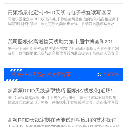
已经广泛应用于全国高校、企业实验室及科研机构，为智能试剂管理
带来全新的管理方式。
高频场景化定制RFID天线与电子标签读写器应用于法院档案管理柜案例
高频场景化定制RFID天线与电子标签读写器集成的智能档案柜应用于
法院智能档案管理，通过定制高频层板天线、多端口高频读写器及
LED可点亮电子标签实现档案实时盘点与精准定位，提升法院档案管
理效率。已经成功应用于云南、贵州、四川、江苏等地超360个智能
档案柜。
我司圆极化高增益天线助力第十届中博会和2017徽商大会在合肥胜利召开
第十届中国中部投资贸易博览会与2017中国国际徽商大会在合肥胜利
召开，我司圆极化天线与超高频读写器为展会提供了高效的人员管理
解决方案，通过精准识别参展人员信息，助力展会顺利举办，展现了
RFID技术在大型会展中的应用价值。
相关RFID天线技术文章分享
查看更多
超高频RFID天线选型技巧|圆极化/线极化|近场/远场|增益
RFID 天线是超高频 RFID 系统的核心组件，负责将读写器能量以射
频波形式发射至电子标签，并接收电子标签反射信号，是连接读写器
与电子标签的关键桥梁。正确选型 RFID 天线直接决定系统识别稳定
性、读取距离与覆盖精度。本文从 9 个核心维度拆解超高频 RFID 天
线选型要点，为工程实施与设备采购提供专业技术参考。
高频RFID天线定制在智能试剂柜应用的技术探讨