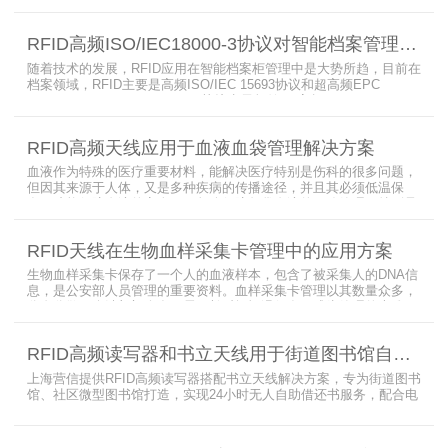
满足管理要求。为了应对这种情况，上海营信特推出了使用HR37X8
系列阅读器的智能档案柜，读写器支持ISO/IEC 18000-3 Mode3 EPC
RFID高频ISO/IEC18000-3协议对智能档案管理的技术优势
Class-1协议。智能档案柜主要功能是在堆叠标签时不会相互干扰，
随着技术的发展，RFID应用在智能档案柜管理中是大势所趋，目前在
档案领域，RFID主要是高频ISO/IEC 15693协议和超高频EPC
CLASS1 G2（ISO18000-6C）协议电子标签， 高频ISO/IEC 15693
协议特点是识别范围好控制，对盘点，定位应用很适合，但识别速度
有待提高（目前HR77X8系列基本在120张/秒），而超高频EPC
RFID高频天线应用于血液血袋管理解决方案
CLASS1 G2（ISO18000-6C）
血液作为特殊的医疗重要材料，能解决医疗特别是伤科的很多问题，
但因其来源于人体，又是多种疾病的传播途径，并且其必须低温保
存，才能保障血液的安全；而怎么保障每袋血液的正确管理，特别是
每袋血液的流转流程，就是重中之重的问题了。而RFID具有多标签阅
读的特点，并且有全球唯一的ID号，高频HR7748读写器采用
RFID天线在生物血样采集卡管理中的应用方案
13.56MHz频率，受液体干扰小，多标签阅读能力强，就成了血液血
袋管理的最佳选择，不管是血袋的冷
生物血样采集卡保存了一个人的血液样本，包含了被采集人的DNA信
息，是公安部人员管理的重要资料。血样采集卡管理以其数量众多，
分布分散，牵涉部门众多、需要长时间恒温保存而成为管理的大难
题。 现状引入最RFID射频识别技术，在血样采集卡上加入RFID芯
片，在血样采集卡使用、交接场合安装HR9206读写器，在血样采集
RFID高频读写器和书立天线用于街道图书馆自助借还书服务
卡存储柜安装HR7748读写器以及HA1026天线，整个系统的管理从登
记、入库到出库、移交
上海营信提供RFID高频读写器搭配书立天线解决方案，专为街道图书
馆、社区微型图书馆打造，实现24小时无人自助借还书服务，配合电
子标签与智能书架，高效完成图书定位、盘点、借还管理，满足社区
便民阅读建设需求。