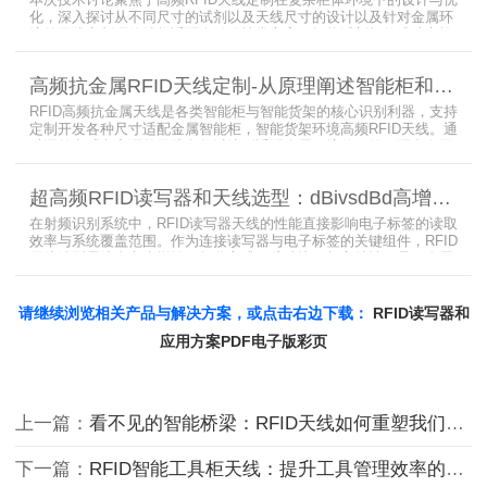
本次技术讨论聚焦于高频RFID天线定制在复杂柜体环境下的设计与优
化，深入探讨从不同尺寸的试剂以及天线尺寸的设计以及针对金属环
境的天线定制硬件结构适配全链路技术方案。智能试剂柜的成功实施
依赖于RFID高频定制天线与柜体结构的深度耦合。上海营信是一家专
业从事无线射频识别技术(RFID)电子标签读写器与天线产品的制造
高频抗金属RFID天线定制-从原理阐述智能柜和智能货架识别核心方案
商，在高频天线定制领域具备深厚的技术积累与专业实力。
RFID高频抗金属天线是各类智能柜与智能货架的核心识别利器，支持
定制开发各种尺寸适配金属智能柜，智能货架环境高频RFID天线。通
过调整电感电容调整天线参数以达到适配金属环境的目的，配合多天
线接口的高频RFID读写器对电子标签实现精准识别，应用涵盖试剂管
理、医疗耗材、档案管理、电子物料管理、图书珠宝管理等场景，专
超高频RFID读写器和天线选型：dBivsdBd高增益与圆极化天线解析
业提供智能柜RFID天线选型与定制服务，解决金属干扰导致的识别难
题。
在射频识别系统中，RFID读写器天线的性能直接影响电子标签的读取
效率与系统覆盖范围。作为连接读写器与电子标签的关键组件，RFID
天线选型需综合考虑增益、极化方式、驻波比、频率特性、是否金属
环境、防护等级等因素。本文将围绕超高频天线、高增益天线、圆极
化天线、dBi vs dBd参数解析展开分析，助您精准匹配应用场景需
求。
请继续浏览相关产品与解决方案，或点击右边下载：
RFID读写器和
应用方案PDF电子版彩页
上一篇：
看不见的智能桥梁：RFID天线如何重塑我们的生活
下一篇：
RFID智能工具柜天线：提升工具管理效率的核心组件