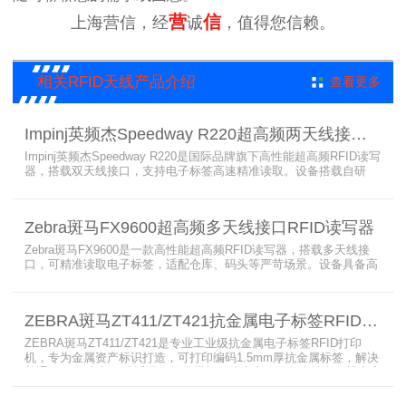
营
信
上海营信，经
诚
，值得您信赖。
相关RFID天线产品介绍
查看更多
Impinj英频杰Speedway R220超高频两天线接口RFID读写器
Impinj英频杰Speedway R220是国际品牌旗下高性能超高频RFID读写
器，搭载双天线接口，支持电子标签高速精准读取。设备搭载自研
AutoPilot智能优化技术，适配多行业复杂工况，兼容全球射频标准，
支持PoE与DC双供电，具备抗干扰、高密度读取优势，搭配完善的开
发体系与品质认证，是仓储、智造、资产追踪场景的优选RFID读写设
Zebra斑马FX9600超高频多天线接口RFID读写器
备。
Zebra斑马FX9600是一款高性能超高频RFID读写器，搭载多天线接
口，可精准读取电子标签，适配仓库、码头等严苛场景。设备具备高
射频灵敏度、高速读取、稳定输出的优势，支持POE供电与边缘数据
处理，依托斑马国际品牌技术积淀与完善售后保障，可实现全流程库
存自动化管理，大幅降低企业运维综合成本。
ZEBRA斑马ZT411/ZT421抗金属电子标签RFID打印机
ZEBRA斑马ZT411/ZT421是专业工业级抗金属电子标签RFID打印
机，专为金属资产标识打造，可打印编码1.5mm厚抗金属标签，解决
普通RFID打印机无法适配厚款金属标签的痛点。设备支持多分辨率高
精度打印，搭载全彩触控屏，支持多协议语言与多模通信，适配各类
电子标签、天线配套使用，可现场升级RFID技术，适配全球多场景按