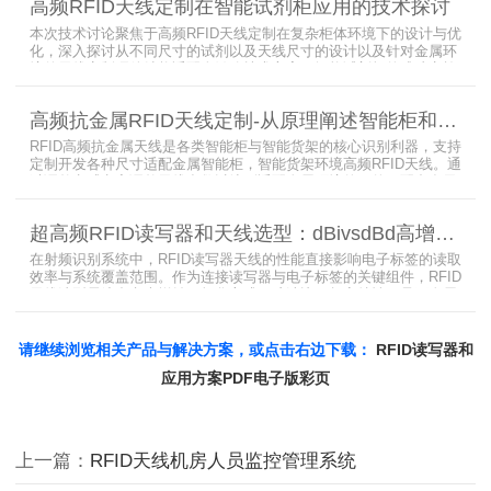
高频RFID天线定制在智能试剂柜应用的技术探讨
本次技术讨论聚焦于高频RFID天线定制在复杂柜体环境下的设计与优
化，深入探讨从不同尺寸的试剂以及天线尺寸的设计以及针对金属环
境的天线定制硬件结构适配全链路技术方案。智能试剂柜的成功实施
依赖于RFID高频定制天线与柜体结构的深度耦合。上海营信是一家专
业从事无线射频识别技术(RFID)电子标签读写器与天线产品的制造
高频抗金属RFID天线定制-从原理阐述智能柜和智能货架识别核心方案
商，在高频天线定制领域具备深厚的技术积累与专业实力。
RFID高频抗金属天线是各类智能柜与智能货架的核心识别利器，支持
定制开发各种尺寸适配金属智能柜，智能货架环境高频RFID天线。通
过调整电感电容调整天线参数以达到适配金属环境的目的，配合多天
线接口的高频RFID读写器对电子标签实现精准识别，应用涵盖试剂管
理、医疗耗材、档案管理、电子物料管理、图书珠宝管理等场景，专
超高频RFID读写器和天线选型：dBivsdBd高增益与圆极化天线解析
业提供智能柜RFID天线选型与定制服务，解决金属干扰导致的识别难
题。
在射频识别系统中，RFID读写器天线的性能直接影响电子标签的读取
效率与系统覆盖范围。作为连接读写器与电子标签的关键组件，RFID
天线选型需综合考虑增益、极化方式、驻波比、频率特性、是否金属
环境、防护等级等因素。本文将围绕超高频天线、高增益天线、圆极
化天线、dBi vs dBd参数解析展开分析，助您精准匹配应用场景需
求。
请继续浏览相关产品与解决方案，或点击右边下载：
RFID读写器和
应用方案PDF电子版彩页
上一篇：
RFID天线机房人员监控管理系统