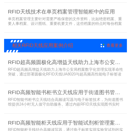
便民阅读建设需求。
RFID天线技术在单页档案管理智能柜中的应用
单页档案管理主要针对需要严格保密的文件资料，比如绝密档案、重
要人事档案、设计图纸、重要机要文件，这些档案的特点时每份档案
可能只有一页或者仅有几页，用常规的RFID标签管理由于标签重叠距
离近，会互相干扰，从而影响识别效果，达不到管理要求。针对此类
应用，上海营信特推出HR37X8系列支持ISO/IEC 18000-3 Mode3
EPC Class-1协议的读写器，主要特点是标签层叠情况下标签互相干
相关RFID天线应用案例介绍
查看更多
扰
RFID超高频圆极化高增益天线助力上海市公安局档案管理数字化案例
RFID超高频高增益天线助力上海市公安局档案数字化管理实现革命性
突破，通过部署圆极化RFID天线UA8020与超高频高性能电子标签读
写器UR6268，构建起覆盖全库区的智能监控网络。系统实现档案流
转实时追踪，档案检索时间从15分钟骤减至1分钟内，检索准确率达
99.9%，同时通过数字孪生技术确保数据安全。该解决方案有效提升
RFID高频智能书柜书立天线应用于街道图书管理案例
警务工作效率，为智慧公安建设提供可靠技术支撑，彰显科技赋能城
市安全治理的示范价
RFID智能书柜书立天线结合高频读写器与电子标签技术，为街道图书
馆提供24小时无人值守自助服务。通过内嵌RFID天线实现图书实时
盘点与精准定位，解决传统管理方式中查找困难、丢失难察觉等问
题。系统支持多层级图书管理，兼容智能书架与分布式图书馆场景，
显著提升街道图书馆资源利用率与市民借阅体验，推动全民阅读数字
RFID高频智能柜天线应用于智能试剂柜管理案例分享
化升级。
RFID智能柜天线结合高频读写器，通过电子标签实现实验室试剂的实