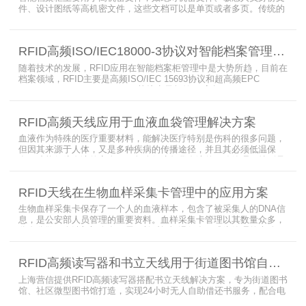
件、设计图纸等高机密文件，这些文档可以是单页或者多页。传统的
RFID标签管理，由于标签紧密重叠，会相互干扰影响识别效果，无法
满足管理要求。为了应对这种情况，上海营信特推出了使用HR37X8
系列阅读器的智能档案柜，读写器支持ISO/IEC 18000-3 Mode3 EPC
RFID高频ISO/IEC18000-3协议对智能档案管理的技术优势
Class-1协议。智能档案柜主要功能是在堆叠标签时不会相互干扰，
随着技术的发展，RFID应用在智能档案柜管理中是大势所趋，目前在
档案领域，RFID主要是高频ISO/IEC 15693协议和超高频EPC
CLASS1 G2（ISO18000-6C）协议电子标签， 高频ISO/IEC 15693
协议特点是识别范围好控制，对盘点，定位应用很适合，但识别速度
有待提高（目前HR77X8系列基本在120张/秒），而超高频EPC
RFID高频天线应用于血液血袋管理解决方案
CLASS1 G2（ISO18000-6C）
血液作为特殊的医疗重要材料，能解决医疗特别是伤科的很多问题，
但因其来源于人体，又是多种疾病的传播途径，并且其必须低温保
存，才能保障血液的安全；而怎么保障每袋血液的正确管理，特别是
每袋血液的流转流程，就是重中之重的问题了。而RFID具有多标签阅
读的特点，并且有全球唯一的ID号，高频HR7748读写器采用
RFID天线在生物血样采集卡管理中的应用方案
13.56MHz频率，受液体干扰小，多标签阅读能力强，就成了血液血
袋管理的最佳选择，不管是血袋的冷
生物血样采集卡保存了一个人的血液样本，包含了被采集人的DNA信
息，是公安部人员管理的重要资料。血样采集卡管理以其数量众多，
分布分散，牵涉部门众多、需要长时间恒温保存而成为管理的大难
题。 现状引入最RFID射频识别技术，在血样采集卡上加入RFID芯
片，在血样采集卡使用、交接场合安装HR9206读写器，在血样采集
RFID高频读写器和书立天线用于街道图书馆自助借还书服务
卡存储柜安装HR7748读写器以及HA1026天线，整个系统的管理从登
记、入库到出库、移交
上海营信提供RFID高频读写器搭配书立天线解决方案，专为街道图书
馆、社区微型图书馆打造，实现24小时无人自助借还书服务，配合电
子标签与智能书架，高效完成图书定位、盘点、借还管理，满足社区