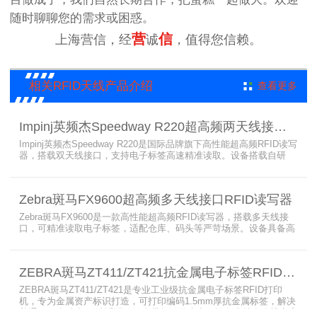
随时聊聊您的需求或困惑。
营
信
上海营信，经
诚
，值得您信赖。
相关RFID天线产品介绍
查看更多
Impinj英频杰Speedway R220超高频两天线接口RFID读写器
Impinj英频杰Speedway R220是国际品牌旗下高性能超高频RFID读写
器，搭载双天线接口，支持电子标签高速精准读取。设备搭载自研
AutoPilot智能优化技术，适配多行业复杂工况，兼容全球射频标准，
支持PoE与DC双供电，具备抗干扰、高密度读取优势，搭配完善的开
发体系与品质认证，是仓储、智造、资产追踪场景的优选RFID读写设
Zebra斑马FX9600超高频多天线接口RFID读写器
备。
Zebra斑马FX9600是一款高性能超高频RFID读写器，搭载多天线接
口，可精准读取电子标签，适配仓库、码头等严苛场景。设备具备高
射频灵敏度、高速读取、稳定输出的优势，支持POE供电与边缘数据
处理，依托斑马国际品牌技术积淀与完善售后保障，可实现全流程库
存自动化管理，大幅降低企业运维综合成本。
ZEBRA斑马ZT411/ZT421抗金属电子标签RFID打印机
ZEBRA斑马ZT411/ZT421是专业工业级抗金属电子标签RFID打印
机，专为金属资产标识打造，可打印编码1.5mm厚抗金属标签，解决
普通RFID打印机无法适配厚款金属标签的痛点。设备支持多分辨率高