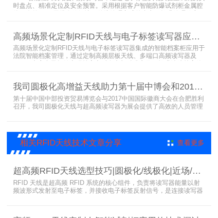
时盘点、精准定位及安全预警。采用根据客户智能防爆试剂柜金属腔
体开发的RFID天线有效解决了传统管理方式的痛点，提升管理效率，
已经广泛应用于全国高校、企业实验室及科研机构，为智能试剂管理
带来全新的管理方式。
高频场景化定制RFID天线与电子标签读写器应用于法院档案管理柜案例
高频场景化定制RFID天线与电子标签读写器集成的智能档案柜应用于
法院智能档案管理，通过定制高频层板天线、多端口高频读写器及
LED可点亮电子标签实现档案实时盘点与精准定位，提升法院档案管
理效率。已经成功应用于云南、贵州、四川、江苏等地超360个智能
档案柜。
我司圆极化高增益天线助力第十届中博会和2017徽商大会在合肥胜利召开
第十届中国中部投资贸易博览会与2017中国国际徽商大会在合肥胜利
召开，我司圆极化天线与超高频读写器为展会提供了高效的人员管理
解决方案，通过精准识别参展人员信息，助力展会顺利举办，展现了
RFID技术在大型会展中的应用价值。
相关RFID天线技术文章分享
查看更多
超高频RFID天线选型技巧|圆极化/线极化|近场/远场|增益
RFID 天线是超高频 RFID 系统的核心组件，负责将读写器能量以射
频波形式发射至电子标签，并接收电子标签反射信号，是连接读写器
与电子标签的关键桥梁。正确选型 RFID 天线直接决定系统识别稳定
性、读取距离与覆盖精度。本文从 9 个核心维度拆解超高频 RFID 天
线选型要点，为工程实施与设备采购提供专业技术参考。