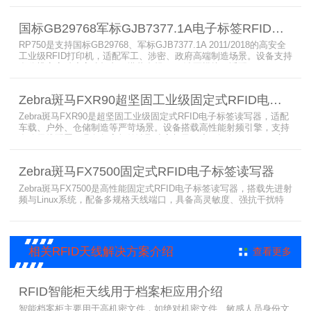
精度打印，搭载全彩触控屏，支持多协议语言与多模通信，适配各类
电子标签、天线配套使用，可现场升级RFID技术，适配全球多场景按
国标GB29768军标GJB7377.1A电子标签RFID打印机RP750
需贴标作业。
RP750是支持国标GB29768、军标GJB7377.1A 2011/2018的高安全
工业级RFID打印机，适配军工、涉密、政府高端制造场景。设备支持
多分辨率高精度高速打印，搭载合规RFID读写模块，适配
800/900MHz天线频段，可稳定加密写入电子标签数据，防篡改防克
隆。大容耗材低维护、多接口可拓展，满足涉密项目强制合规与全天
Zebra斑马FXR90超坚固工业级固定式RFID电子标签读写器
候高负荷打印需求。
Zebra斑马FXR90是超坚固工业级固定式RFID电子标签读写器，适配
车载、户外、仓储制造等严苛场景。设备搭载高性能射频引擎，支持
多路天线配置，具备超高标签读取速率与灵敏度。拥有IP65/IP67高
防护等级，支持多模通信与边缘计算，宽温抗造、部署灵活，可稳定
完成大规模电子标签盘点与资产追踪，大幅提升企业RFID智能化管理
Zebra斑马FX7500固定式RFID电子标签读写器
效率。
Zebra斑马FX7500是高性能固定式RFID电子标签读写器，搭载先进射
频与Linux系统，配备多规格天线端口，具备高灵敏度、强抗干扰特
性。设备支持全球频段与多种通信协议，适配严苛工业环境，可远程
集中管理，灵活部署拓展，有效降低RFID项目综合成本，广泛适用于
各类电子标签识别采集场景。
相关RFID天线解决方案介绍
查看更多
RFID智能柜天线用于档案柜应用介绍
智能档案柜主要用于高机密文件，如绝对机密文件、敏感人员身份文