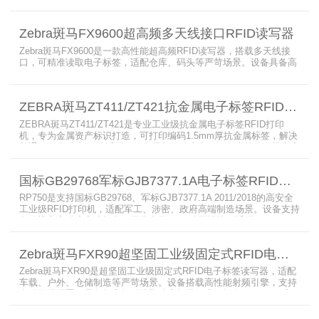
AutoPilot智能优化技术，适配多行业复杂工况，兼容全球射频标准，
支持PoE与DC双供电，具备抗干扰、高密度读取优势，搭配完善的开
发体系与品质认证，是仓储、智造、资产追踪场景的优选RFID读写设
Zebra斑马FX9600超高频多天线接口RFID读写器
备。
Zebra斑马FX9600是一款高性能超高频RFID读写器，搭载多天线接
口，可精准读取电子标签，适配仓库、码头等严苛场景。设备具备高
射频灵敏度、高速读取、稳定输出的优势，支持POE供电与边缘数据
处理，依托斑马国际品牌技术积淀与完善售后保障，可实现全流程库
存自动化管理，大幅降低企业运维综合成本。
ZEBRA斑马ZT411/ZT421抗金属电子标签RFID打印机
ZEBRA斑马ZT411/ZT421是专业工业级抗金属电子标签RFID打印
机，专为金属资产标识打造，可打印编码1.5mm厚抗金属标签，解决
普通RFID打印机无法适配厚款金属标签的痛点。设备支持多分辨率高
精度打印，搭载全彩触控屏，支持多协议语言与多模通信，适配各类
电子标签、天线配套使用，可现场升级RFID技术，适配全球多场景按
国标GB29768军标GJB7377.1A电子标签RFID打印机RP750
需贴标作业。
RP750是支持国标GB29768、军标GJB7377.1A 2011/2018的高安全
工业级RFID打印机，适配军工、涉密、政府高端制造场景。设备支持
多分辨率高精度高速打印，搭载合规RFID读写模块，适配
800/900MHz天线频段，可稳定加密写入电子标签数据，防篡改防克
隆。大容耗材低维护、多接口可拓展，满足涉密项目强制合规与全天
Zebra斑马FXR90超坚固工业级固定式RFID电子标签读写器
候高负荷打印需求。
Zebra斑马FXR90是超坚固工业级固定式RFID电子标签读写器，适配
车载、户外、仓储制造等严苛场景。设备搭载高性能射频引擎，支持
多路天线配置，具备超高标签读取速率与灵敏度。拥有IP65/IP67高
防护等级，支持多模通信与边缘计算，宽温抗造、部署灵活，可稳定
完成大规模电子标签盘点与资产追踪，大幅提升企业RFID智能化管理