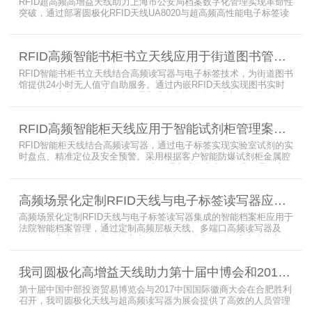
RFID超高频高增益天线助力上海市公安局档案数字化管理实现革命性
突破，通过部署圆极化RFID天线UA8020与超高频高性能电子标签读
写器UR6268，构建起覆盖全库区的智能监控网络。系统实现档案流
转实时追踪，档案检索时间从15分钟骤减至1分钟内，检索准确率达
99.9%，同时通过数字孪生技术确保数据安全。该解决方案有效提升
RFID高频智能书柜书立天线应用于街道图书管理案例
警务工作效率，为智慧公安建设提供可靠技术支撑，彰显科技赋能城
市安全治理的示范价
RFID智能书柜书立天线结合高频读写器与电子标签技术，为街道图书
馆提供24小时无人值守自助服务。通过内嵌RFID天线实现图书实时
盘点与精准定位，解决传统管理方式中查找困难、丢失难察觉等问
题。系统支持多层级图书管理，兼容智能书架与分布式图书馆场景，
显著提升街道图书馆资源利用率与市民借阅体验，推动全民阅读数字
RFID高频智能柜天线应用于智能试剂柜管理案例分享
化升级。
RFID智能柜天线结合高频读写器，通过电子标签实现实验室试剂的实
时盘点、精准定位及安全预警。采用根据客户智能防爆试剂柜金属腔
体开发的RFID天线有效解决了传统管理方式的痛点，提升管理效率，
已经广泛应用于全国高校、企业实验室及科研机构，为智能试剂管理
带来全新的管理方式。
高频场景化定制RFID天线与电子标签读写器应用于法院档案管理柜案例
高频场景化定制RFID天线与电子标签读写器集成的智能档案柜应用于
法院智能档案管理，通过定制高频层板天线、多端口高频读写器及
LED可点亮电子标签实现档案实时盘点与精准定位，提升法院档案管
理效率。已经成功应用于云南、贵州、四川、江苏等地超360个智能
档案柜。
我司圆极化高增益天线助力第十届中博会和2017徽商大会在合肥胜利召开
第十届中国中部投资贸易博览会与2017中国国际徽商大会在合肥胜利
召开，我司圆极化天线与超高频读写器为展会提供了高效的人员管理
解决方案，通过精准识别参展人员信息，助力展会顺利举办，展现了