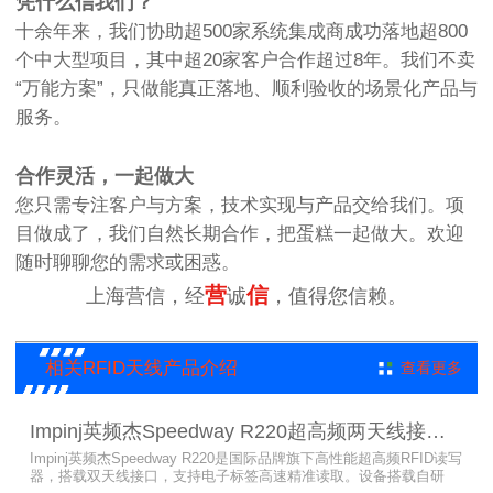
凭什么信我们？
十余年来，我们协助超500家系统集成商成功落地超800
个中大型项目，其中超20家客户合作超过8年。我们不卖
“万能方案”，只做能真正落地、顺利验收的场景化产品与
服务。
合作灵活，一起做大
您只需专注客户与方案，技术实现与产品交给我们。项
目做成了，我们自然长期合作，把蛋糕一起做大。欢迎
随时聊聊您的需求或困惑。
营
信
上海营信，经
诚
，值得您信赖。
相关RFID天线产品介绍
查看更多
Impinj英频杰Speedway R220超高频两天线接口RFID读写器
Impinj英频杰Speedway R220是国际品牌旗下高性能超高频RFID读写
器，搭载双天线接口，支持电子标签高速精准读取。设备搭载自研