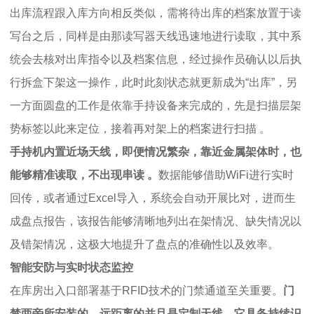
出库流程跟入库方向相反类似，需将待出库的档案放置于读
写台之后，同样是由那读写器天线迅速地进行读取，其中系
统会去核对出库指令以及档案信息，经过操作员确认以后执
行拆盒下架这一操作，此时此刻状态就更新成为“出库”，另
一方面圆盘的工作是依靠手持设备来完成的，先是扫描层架
势标签以此来定位，接着再对架上的档案进行扫描 。
手持机内置近场天线，即便情况繁杂，靠近金属架体时，也
能够精准读取，不出现串读 。
数据能够借助WiFi进行实时
回传，或者通过Excel导入，系统会自动开展比对，进而生
成盘点报告，该报告能够清晰地列出在架情况、缺失情况以
及错架情况，这极大地提升了盘点的准确性以及效率。
智能安防与实时状态监控
在库房出入口部署基于RFID技术的门禁通道至关重要。
门
禁两旁所安装的，远距离的并且是定制天线，它具备持续识