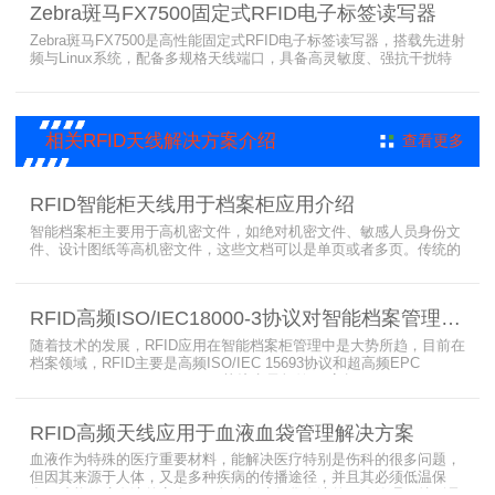
Zebra斑马FX7500固定式RFID电子标签读写器
效率。
Zebra斑马FX7500是高性能固定式RFID电子标签读写器，搭载先进射
频与Linux系统，配备多规格天线端口，具备高灵敏度、强抗干扰特
性。设备支持全球频段与多种通信协议，适配严苛工业环境，可远程
集中管理，灵活部署拓展，有效降低RFID项目综合成本，广泛适用于
各类电子标签识别采集场景。
相关RFID天线解决方案介绍
查看更多
RFID智能柜天线用于档案柜应用介绍
智能档案柜主要用于高机密文件，如绝对机密文件、敏感人员身份文
件、设计图纸等高机密文件，这些文档可以是单页或者多页。传统的
RFID标签管理，由于标签紧密重叠，会相互干扰影响识别效果，无法
满足管理要求。为了应对这种情况，上海营信特推出了使用HR37X8
系列阅读器的智能档案柜，读写器支持ISO/IEC 18000-3 Mode3 EPC
RFID高频ISO/IEC18000-3协议对智能档案管理的技术优势
Class-1协议。智能档案柜主要功能是在堆叠标签时不会相互干扰，
随着技术的发展，RFID应用在智能档案柜管理中是大势所趋，目前在
档案领域，RFID主要是高频ISO/IEC 15693协议和超高频EPC
CLASS1 G2（ISO18000-6C）协议电子标签， 高频ISO/IEC 15693
协议特点是识别范围好控制，对盘点，定位应用很适合，但识别速度
有待提高（目前HR77X8系列基本在120张/秒），而超高频EPC
RFID高频天线应用于血液血袋管理解决方案
CLASS1 G2（ISO18000-6C）
血液作为特殊的医疗重要材料，能解决医疗特别是伤科的很多问题，
但因其来源于人体，又是多种疾病的传播途径，并且其必须低温保