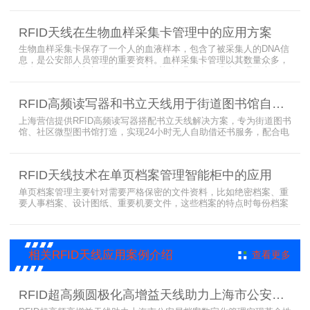
存，才能保障血液的安全；而怎么保障每袋血液的正确管理，特别是
每袋血液的流转流程，就是重中之重的问题了。而RFID具有多标签阅
读的特点，并且有全球唯一的ID号，高频HR7748读写器采用
RFID天线在生物血样采集卡管理中的应用方案
13.56MHz频率，受液体干扰小，多标签阅读能力强，就成了血液血
袋管理的最佳选择，不管是血袋的冷
生物血样采集卡保存了一个人的血液样本，包含了被采集人的DNA信
息，是公安部人员管理的重要资料。血样采集卡管理以其数量众多，
分布分散，牵涉部门众多、需要长时间恒温保存而成为管理的大难
题。 现状引入最RFID射频识别技术，在血样采集卡上加入RFID芯
片，在血样采集卡使用、交接场合安装HR9206读写器，在血样采集
RFID高频读写器和书立天线用于街道图书馆自助借还书服务
卡存储柜安装HR7748读写器以及HA1026天线，整个系统的管理从登
记、入库到出库、移交
上海营信提供RFID高频读写器搭配书立天线解决方案，专为街道图书
馆、社区微型图书馆打造，实现24小时无人自助借还书服务，配合电
子标签与智能书架，高效完成图书定位、盘点、借还管理，满足社区
便民阅读建设需求。
RFID天线技术在单页档案管理智能柜中的应用
单页档案管理主要针对需要严格保密的文件资料，比如绝密档案、重
要人事档案、设计图纸、重要机要文件，这些档案的特点时每份档案
可能只有一页或者仅有几页，用常规的RFID标签管理由于标签重叠距
离近，会互相干扰，从而影响识别效果，达不到管理要求。针对此类
应用，上海营信特推出HR37X8系列支持ISO/IEC 18000-3 Mode3
EPC Class-1协议的读写器，主要特点是标签层叠情况下标签互相干
相关RFID天线应用案例介绍
查看更多
扰
RFID超高频圆极化高增益天线助力上海市公安局档案管理数字化案例