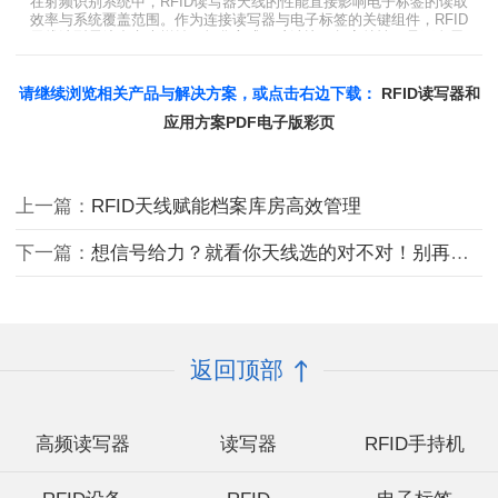
在射频识别系统中，RFID读写器天线的性能直接影响电子标签的读取
效率与系统覆盖范围。作为连接读写器与电子标签的关键组件，RFID
天线选型需综合考虑增益、极化方式、驻波比、频率特性、是否金属
环境、防护等级等因素。本文将围绕超高频天线、高增益天线、圆极
化天线、dBi vs dBd参数解析展开分析，助您精准匹配应用场景需
求。
请继续浏览相关产品与解决方案，或点击右边下载：
RFID读写器和
应用方案PDF电子版彩页
上一篇：
RFID天线赋能档案库房高效管理
下一篇：
想信号给力？就看你天线选的对不对！别再让效率卡在这‘最后一米’
返回顶部
高频读写器
读写器
RFID手持机