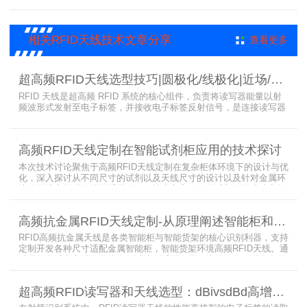
RFID技术在大型会展中的应用价值。
相关RFID天线技术文章分享
查看更多
超高频RFID天线选型技巧|圆极化/线极化|近场/远场|增益
RFID 天线是超高频 RFID 系统的核心组件，负责将读写器能量以射
频波形式发射至电子标签，并接收电子标签反射信号，是连接读写器
与电子标签的关键桥梁。正确选型 RFID 天线直接决定系统识别稳定
性、读取距离与覆盖精度。本文从 9 个核心维度拆解超高频 RFID 天
线选型要点，为工程实施与设备采购提供专业技术参考。
高频RFID天线定制在智能试剂柜应用的技术探讨
本次技术讨论聚焦于高频RFID天线定制在复杂柜体环境下的设计与优
化，深入探讨从不同尺寸的试剂以及天线尺寸的设计以及针对金属环
境的天线定制硬件结构适配全链路技术方案。智能试剂柜的成功实施
依赖于RFID高频定制天线与柜体结构的深度耦合。上海营信是一家专
业从事无线射频识别技术(RFID)电子标签读写器与天线产品的制造
高频抗金属RFID天线定制-从原理阐述智能柜和智能货架识别核心方案
商，在高频天线定制领域具备深厚的技术积累与专业实力。
RFID高频抗金属天线是各类智能柜与智能货架的核心识别利器，支持
定制开发各种尺寸适配金属智能柜，智能货架环境高频RFID天线。通
过调整电感电容调整天线参数以达到适配金属环境的目的，配合多天
线接口的高频RFID读写器对电子标签实现精准识别，应用涵盖试剂管
理、医疗耗材、档案管理、电子物料管理、图书珠宝管理等场景，专
超高频RFID读写器和天线选型：dBivsdBd高增益与圆极化天线解析
业提供智能柜RFID天线选型与定制服务，解决金属干扰导致的识别难
题。