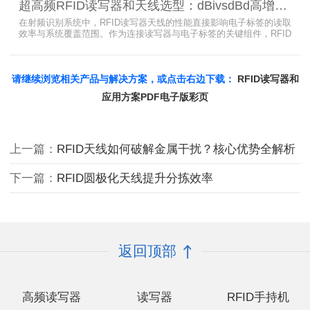
超高频RFID读写器和天线选型：dBivsdBd高增益与圆极化天线解析
业提供智能柜RFID天线选型与定制服务，解决金属干扰导致的识别难
题。
在射频识别系统中，RFID读写器天线的性能直接影响电子标签的读取
效率与系统覆盖范围。作为连接读写器与电子标签的关键组件，RFID
天线选型需综合考虑增益、极化方式、驻波比、频率特性、是否金属
环境、防护等级等因素。本文将围绕超高频天线、高增益天线、圆极
化天线、dBi vs dBd参数解析展开分析，助您精准匹配应用场景需
求。
请继续浏览相关产品与解决方案，或点击右边下载：
RFID读写器和
应用方案PDF电子版彩页
上一篇：
RFID天线如何破解金属干扰？核心优势全解析
下一篇：
RFID圆极化天线提升分拣效率
返回顶部
高频读写器
读写器
RFID手持机