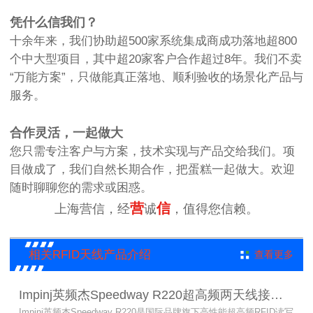
凭什么信我们？
十余年来，我们协助超500家系统集成商成功落地超800
个中大型项目，其中超20家客户合作超过8年。我们不卖
“万能方案”，只做能真正落地、顺利验收的场景化产品与
服务。
合作灵活，一起做大
您只需专注客户与方案，技术实现与产品交给我们。项
目做成了，我们自然长期合作，把蛋糕一起做大。欢迎
随时聊聊您的需求或困惑。
营
信
上海营信，经
诚
，值得您信赖。
相关RFID天线产品介绍
查看更多
Impinj英频杰Speedway R220超高频两天线接口RFID读写器
Impinj英频杰Speedway R220是国际品牌旗下高性能超高频RFID读写