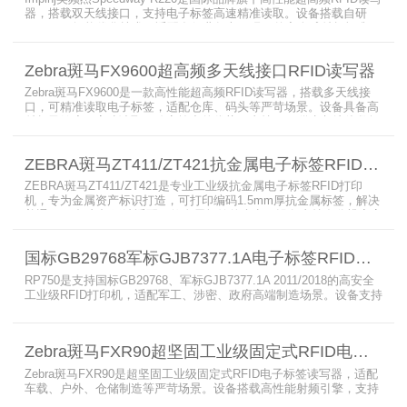
器，搭载双天线接口，支持电子标签高速精准读取。设备搭载自研
AutoPilot智能优化技术，适配多行业复杂工况，兼容全球射频标准，
支持PoE与DC双供电，具备抗干扰、高密度读取优势，搭配完善的开
发体系与品质认证，是仓储、智造、资产追踪场景的优选RFID读写设
Zebra斑马FX9600超高频多天线接口RFID读写器
备。
Zebra斑马FX9600是一款高性能超高频RFID读写器，搭载多天线接
口，可精准读取电子标签，适配仓库、码头等严苛场景。设备具备高
射频灵敏度、高速读取、稳定输出的优势，支持POE供电与边缘数据
处理，依托斑马国际品牌技术积淀与完善售后保障，可实现全流程库
存自动化管理，大幅降低企业运维综合成本。
ZEBRA斑马ZT411/ZT421抗金属电子标签RFID打印机
ZEBRA斑马ZT411/ZT421是专业工业级抗金属电子标签RFID打印
机，专为金属资产标识打造，可打印编码1.5mm厚抗金属标签，解决
普通RFID打印机无法适配厚款金属标签的痛点。设备支持多分辨率高
精度打印，搭载全彩触控屏，支持多协议语言与多模通信，适配各类
电子标签、天线配套使用，可现场升级RFID技术，适配全球多场景按
国标GB29768军标GJB7377.1A电子标签RFID打印机RP750
需贴标作业。
RP750是支持国标GB29768、军标GJB7377.1A 2011/2018的高安全
工业级RFID打印机，适配军工、涉密、政府高端制造场景。设备支持
多分辨率高精度高速打印，搭载合规RFID读写模块，适配
800/900MHz天线频段，可稳定加密写入电子标签数据，防篡改防克
隆。大容耗材低维护、多接口可拓展，满足涉密项目强制合规与全天
Zebra斑马FXR90超坚固工业级固定式RFID电子标签读写器
候高负荷打印需求。
Zebra斑马FXR90是超坚固工业级固定式RFID电子标签读写器，适配
车载、户外、仓储制造等严苛场景。设备搭载高性能射频引擎，支持
多路天线配置，具备超高标签读取速率与灵敏度。拥有IP65/IP67高