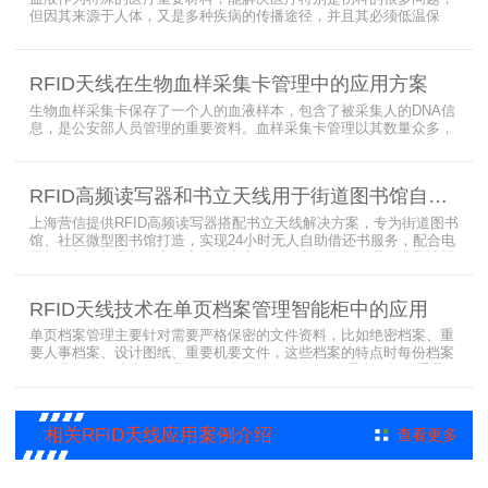
但因其来源于人体，又是多种疾病的传播途径，并且其必须低温保
存，才能保障血液的安全；而怎么保障每袋血液的正确管理，特别是
每袋血液的流转流程，就是重中之重的问题了。而RFID具有多标签阅
读的特点，并且有全球唯一的ID号，高频HR7748读写器采用
RFID天线在生物血样采集卡管理中的应用方案
13.56MHz频率，受液体干扰小，多标签阅读能力强，就成了血液血
袋管理的最佳选择，不管是血袋的冷
生物血样采集卡保存了一个人的血液样本，包含了被采集人的DNA信
息，是公安部人员管理的重要资料。血样采集卡管理以其数量众多，
分布分散，牵涉部门众多、需要长时间恒温保存而成为管理的大难
题。 现状引入最RFID射频识别技术，在血样采集卡上加入RFID芯
片，在血样采集卡使用、交接场合安装HR9206读写器，在血样采集
RFID高频读写器和书立天线用于街道图书馆自助借还书服务
卡存储柜安装HR7748读写器以及HA1026天线，整个系统的管理从登
记、入库到出库、移交
上海营信提供RFID高频读写器搭配书立天线解决方案，专为街道图书
馆、社区微型图书馆打造，实现24小时无人自助借还书服务，配合电
子标签与智能书架，高效完成图书定位、盘点、借还管理，满足社区
便民阅读建设需求。
RFID天线技术在单页档案管理智能柜中的应用
单页档案管理主要针对需要严格保密的文件资料，比如绝密档案、重
要人事档案、设计图纸、重要机要文件，这些档案的特点时每份档案
可能只有一页或者仅有几页，用常规的RFID标签管理由于标签重叠距
离近，会互相干扰，从而影响识别效果，达不到管理要求。针对此类
应用，上海营信特推出HR37X8系列支持ISO/IEC 18000-3 Mode3
EPC Class-1协议的读写器，主要特点是标签层叠情况下标签互相干
相关RFID天线应用案例介绍
查看更多
扰