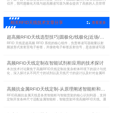
召开，我司圆极化天线与超高频读写器为展会提供了高效的人员管理
解决方案，通过精准识别参展人员信息，助力展会顺利举办，展现了
RFID技术在大型会展中的应用价值。
相关RFID天线技术文章分享
查看更多
超高频RFID天线选型技巧|圆极化/线极化|近场/远场|增益
RFID 天线是超高频 RFID 系统的核心组件，负责将读写器能量以射
频波形式发射至电子标签，并接收电子标签反射信号，是连接读写器
与电子标签的关键桥梁。正确选型 RFID 天线直接决定系统识别稳定
性、读取距离与覆盖精度。本文从 9 个核心维度拆解超高频 RFID 天
线选型要点，为工程实施与设备采购提供专业技术参考。
高频RFID天线定制在智能试剂柜应用的技术探讨
本次技术讨论聚焦于高频RFID天线定制在复杂柜体环境下的设计与优
化，深入探讨从不同尺寸的试剂以及天线尺寸的设计以及针对金属环
境的天线定制硬件结构适配全链路技术方案。智能试剂柜的成功实施
依赖于RFID高频定制天线与柜体结构的深度耦合。上海营信是一家专
业从事无线射频识别技术(RFID)电子标签读写器与天线产品的制造
高频抗金属RFID天线定制-从原理阐述智能柜和智能货架识别核心方案
商，在高频天线定制领域具备深厚的技术积累与专业实力。
RFID高频抗金属天线是各类智能柜与智能货架的核心识别利器，支持
定制开发各种尺寸适配金属智能柜，智能货架环境高频RFID天线。通
过调整电感电容调整天线参数以达到适配金属环境的目的，配合多天
线接口的高频RFID读写器对电子标签实现精准识别，应用涵盖试剂管
理、医疗耗材、档案管理、电子物料管理、图书珠宝管理等场景，专