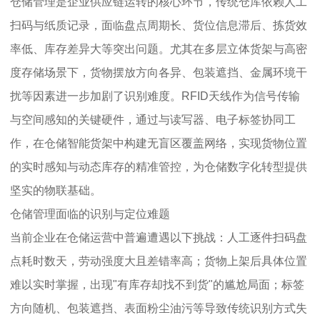
仓储管理是企业供应链运转的核心环节，传统仓库依赖人工
扫码与纸质记录，面临盘点周期长、货位信息滞后、拣货效
率低、库存差异大等突出问题。尤其在多层立体货架与高密
度存储场景下，货物摆放方向各异、包装遮挡、金属环境干
扰等因素进一步加剧了识别难度。RFID天线作为信号传输
与空间感知的关键硬件，通过与读写器、电子标签协同工
作，在仓储智能货架中构建无盲区覆盖网络，实现货物位置
的实时感知与动态库存的精准管控，为仓储数字化转型提供
坚实的物联基础。
仓储管理面临的识别与定位难题
当前企业在仓储运营中普遍遭遇以下挑战：人工逐件扫码盘
点耗时数天，劳动强度大且差错率高；货物上架后具体位置
难以实时掌握，出现"有库存却找不到货"的尴尬局面；标签
方向随机、包装遮挡、表面粉尘油污等导致传统识别方式失