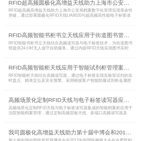
RFID超高频圆极化高增益天线助力上海市公安局档案管理数字化案例
RFID超高频高增益天线助力上海市公安局档案数字化管理实现革命性
突破，通过部署圆极化RFID天线UA8020与超高频高性能电子标签读
写器UR6268，构建起覆盖全库区的智能监控网络。系统实现档案流
转实时追踪，档案检索时间从15分钟骤减至1分钟内，检索准确率达
99.9%，同时通过数字孪生技术确保数据安全。该解决方案有效提升
RFID高频智能书柜书立天线应用于街道图书管理案例
警务工作效率，为智慧公安建设提供可靠技术支撑，彰显科技赋能城
市安全治理的示范价
RFID智能书柜书立天线结合高频读写器与电子标签技术，为街道图书
馆提供24小时无人值守自助服务。通过内嵌RFID天线实现图书实时
盘点与精准定位，解决传统管理方式中查找困难、丢失难察觉等问
题。系统支持多层级图书管理，兼容智能书架与分布式图书馆场景，
显著提升街道图书馆资源利用率与市民借阅体验，推动全民阅读数字
RFID高频智能柜天线应用于智能试剂柜管理案例分享
化升级。
RFID智能柜天线结合高频读写器，通过电子标签实现实验室试剂的实
时盘点、精准定位及安全预警。采用根据客户智能防爆试剂柜金属腔
体开发的RFID天线有效解决了传统管理方式的痛点，提升管理效率，
已经广泛应用于全国高校、企业实验室及科研机构，为智能试剂管理
带来全新的管理方式。
高频场景化定制RFID天线与电子标签读写器应用于法院档案管理柜案例
高频场景化定制RFID天线与电子标签读写器集成的智能档案柜应用于
法院智能档案管理，通过定制高频层板天线、多端口高频读写器及
LED可点亮电子标签实现档案实时盘点与精准定位，提升法院档案管
理效率。已经成功应用于云南、贵州、四川、江苏等地超360个智能
档案柜。
我司圆极化高增益天线助力第十届中博会和2017徽商大会在合肥胜利召开
第十届中国中部投资贸易博览会与2017中国国际徽商大会在合肥胜利