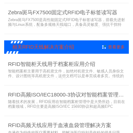
防护等级，支持多模通信与边缘计算，宽温抗造、部署灵活，可稳定
完成大规模电子标签盘点与资产追踪，大幅提升企业RFID智能化管理
Zebra斑马FX7500固定式RFID电子标签读写器
效率。
Zebra斑马FX7500是高性能固定式RFID电子标签读写器，搭载先进射
频与Linux系统，配备多规格天线端口，具备高灵敏度、强抗干扰特
性。设备支持全球频段与多种通信协议，适配严苛工业环境，可远程
集中管理，灵活部署拓展，有效降低RFID项目综合成本，广泛适用于
各类电子标签识别采集场景。
相关RFID天线解决方案介绍
查看更多
RFID智能柜天线用于档案柜应用介绍
智能档案柜主要用于高机密文件，如绝对机密文件、敏感人员身份文
件、设计图纸等高机密文件，这些文档可以是单页或者多页。传统的
RFID标签管理，由于标签紧密重叠，会相互干扰影响识别效果，无法
满足管理要求。为了应对这种情况，上海营信特推出了使用HR37X8
系列阅读器的智能档案柜，读写器支持ISO/IEC 18000-3 Mode3 EPC
RFID高频ISO/IEC18000-3协议对智能档案管理的技术优势
Class-1协议。智能档案柜主要功能是在堆叠标签时不会相互干扰，
随着技术的发展，RFID应用在智能档案柜管理中是大势所趋，目前在
档案领域，RFID主要是高频ISO/IEC 15693协议和超高频EPC
CLASS1 G2（ISO18000-6C）协议电子标签， 高频ISO/IEC 15693
协议特点是识别范围好控制，对盘点，定位应用很适合，但识别速度
有待提高（目前HR77X8系列基本在120张/秒），而超高频EPC
RFID高频天线应用于血液血袋管理解决方案
CLASS1 G2（ISO18000-6C）
血液作为特殊的医疗重要材料，能解决医疗特别是伤科的很多问题，