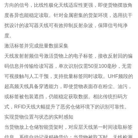
方向的信号，比线性极化天线适应性更强，即使货物摆放角
度各异也能稳定读取。针对金属密集的货架环境，选用抗干
扰设计的读写器天线可有效抑制反射杂波，保障信号纯净
度。
激活标签并完成批量数据采集
天线发射射频信号激活货物上的电子标签，接收反射回的编
码信息并传输给读写器，单次识别仅需50至100毫秒，无需
可视接触与人工干预，支持批量标签同时读取。UHF频段的
超高频天线具备穿透能力，即使货物表面存在粉尘、油污，
或标签被包装遮挡，仍能稳定获取数据。相比传统扫码方
式，RFID天线大幅提升了恶劣仓储环境下的识别可靠性。
实现货物位置与状态的实时感知
当货物放上仓储智能货架时，对应层天线第一时间读取标签
信息，系统自动记录精确货位；当货物被取下时，天线检测