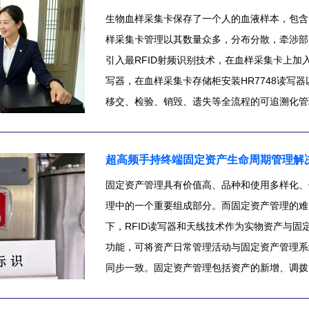
生物血样采集卡保存了一个人的血液样本，包含
样采集卡管理以其数量众多，分布分散，牵涉部
引入最RFID射频识别技术，在血样采集卡上加入
写器，在血样采集卡存储柜安装HR7748读写器
移交、检验、销毁、遗失等全流程的可追溯化管
及存储位置、已出库血样采集卡数量及调档人员
卡，系统可设置审批权限，提高物证管理安全性
超高频手持终端固定资产生命周期管理解
化的管理，解决了原来易丢失，易污染，难查找
中，查找迅速，效率高，同时可联网实现异地数
固定资产管理具有价值高、品种和使用多样化、
理中的一个重要组成部分。而固定资产管理的难
下，RFID读写器和天线技术作为实物资产与固
功能，可将资产日常管理活动与固定资产管理系
同步一致。固定资产管理包括资产的新增、调拨
购入、投入使用到报废的全生命流程。设备购入时