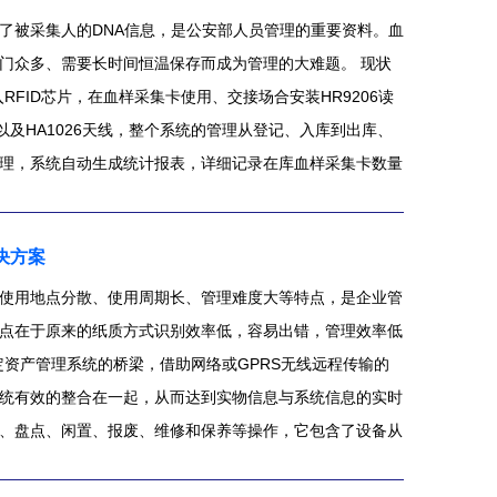
了被采集人的DNA信息，是公安部人员管理的重要资料。血
门众多、需要长时间恒温保存而成为管理的大难题。 现状
RFID芯片，在血样采集卡使用、交接场合安装HR9206读
以及HA1026天线，整个系统的管理从登记、入库到出库、
理，系统自动生成统计报表，详细记录在库血样采集卡数量
等相关信息，血样采集卡信息一目了然；对于重要血样采集
。RFID血样采集卡管理系统实现了信息化，规划化，透明
决方案
的问题，血样采集卡位置等相关的数据全部存储在数据库
据共享。
使用地点分散、使用周期长、管理难度大等特点，是企业管
点在于原来的纸质方式识别效率低，容易出错，管理效率低
定资产管理系统的桥梁，借助网络或GPRS无线远程传输的
统有效的整合在一起，从而达到实物信息与系统信息的实时
、盘点、闲置、报废、维修和保养等操作，它包含了设备从
加装RFID电子标签，RFID标签内写入资产的信息，每次