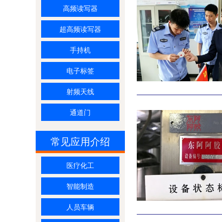
高频读写器
超高频读写器
手持机
电子标签
射频天线
通道门
常见应用介绍
医疗化工
智能制造
人员车辆