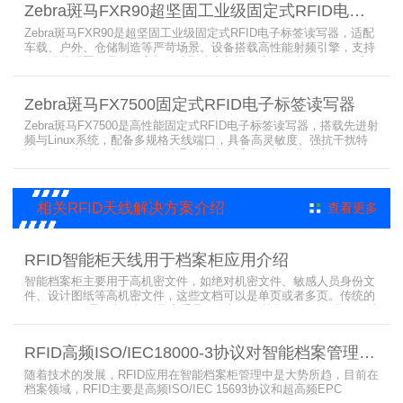
Zebra斑马FXR90超坚固工业级固定式RFID电子标签读写器
候高负荷打印需求。
Zebra斑马FXR90是超坚固工业级固定式RFID电子标签读写器，适配
车载、户外、仓储制造等严苛场景。设备搭载高性能射频引擎，支持
多路天线配置，具备超高标签读取速率与灵敏度。拥有IP65/IP67高
防护等级，支持多模通信与边缘计算，宽温抗造、部署灵活，可稳定
完成大规模电子标签盘点与资产追踪，大幅提升企业RFID智能化管理
Zebra斑马FX7500固定式RFID电子标签读写器
效率。
Zebra斑马FX7500是高性能固定式RFID电子标签读写器，搭载先进射
频与Linux系统，配备多规格天线端口，具备高灵敏度、强抗干扰特
性。设备支持全球频段与多种通信协议，适配严苛工业环境，可远程
集中管理，灵活部署拓展，有效降低RFID项目综合成本，广泛适用于
各类电子标签识别采集场景。
相关RFID天线解决方案介绍
查看更多
RFID智能柜天线用于档案柜应用介绍
智能档案柜主要用于高机密文件，如绝对机密文件、敏感人员身份文
件、设计图纸等高机密文件，这些文档可以是单页或者多页。传统的
RFID标签管理，由于标签紧密重叠，会相互干扰影响识别效果，无法
满足管理要求。为了应对这种情况，上海营信特推出了使用HR37X8
系列阅读器的智能档案柜，读写器支持ISO/IEC 18000-3 Mode3 EPC
RFID高频ISO/IEC18000-3协议对智能档案管理的技术优势
Class-1协议。智能档案柜主要功能是在堆叠标签时不会相互干扰，
随着技术的发展，RFID应用在智能档案柜管理中是大势所趋，目前在
档案领域，RFID主要是高频ISO/IEC 15693协议和超高频EPC