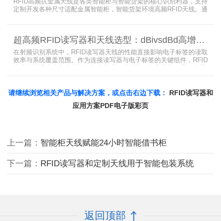
RFID高频抗金属天线是各类智能柜与智能货架的核心识别利器，支持
定制开发各种尺寸适配金属智能柜，智能货架环境高频RFID天线。通
过调整电感电容调整天线参数以达到适配金属环境的目的，配合多天
线接口的高频RFID读写器对电子标签实现精准识别，应用涵盖试剂管
理、医疗耗材、档案管理、电子物料管理、图书珠宝管理等场景，专
超高频RFID读写器和天线选型：dBivsdBd高增益与圆极化天线解析
业提供智能柜RFID天线选型与定制服务，解决金属干扰导致的识别难
题。
在射频识别系统中，RFID读写器天线的性能直接影响电子标签的读取
效率与系统覆盖范围。作为连接读写器与电子标签的关键组件，RFID
天线选型需综合考虑增益、极化方式、驻波比、频率特性、是否金属
环境、防护等级等因素。本文将围绕超高频天线、高增益天线、圆极
化天线、dBi vs dBd参数解析展开分析，助您精准匹配应用场景需
求。
请继续浏览相关产品与解决方案，或点击右边下载：
RFID读写器和
应用方案PDF电子版彩页
上一篇：
智能柜天线赋能24小时智能借书柜
下一篇：
RFID读写器和定制天线用于智能包装系统
返回顶部