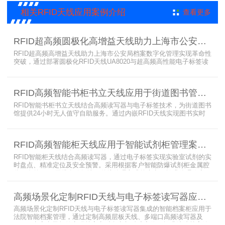
EPC Class-1协议的读写器，主要特点是标签层叠情况下标签互相干
相关RFID天线应用案例介绍
查看更多
扰
RFID超高频圆极化高增益天线助力上海市公安局档案管理数字化案例
RFID超高频高增益天线助力上海市公安局档案数字化管理实现革命性
突破，通过部署圆极化RFID天线UA8020与超高频高性能电子标签读
写器UR6268，构建起覆盖全库区的智能监控网络。系统实现档案流
转实时追踪，档案检索时间从15分钟骤减至1分钟内，检索准确率达
99.9%，同时通过数字孪生技术确保数据安全。该解决方案有效提升
RFID高频智能书柜书立天线应用于街道图书管理案例
警务工作效率，为智慧公安建设提供可靠技术支撑，彰显科技赋能城
市安全治理的示范价
RFID智能书柜书立天线结合高频读写器与电子标签技术，为街道图书
馆提供24小时无人值守自助服务。通过内嵌RFID天线实现图书实时
盘点与精准定位，解决传统管理方式中查找困难、丢失难察觉等问
题。系统支持多层级图书管理，兼容智能书架与分布式图书馆场景，
显著提升街道图书馆资源利用率与市民借阅体验，推动全民阅读数字
RFID高频智能柜天线应用于智能试剂柜管理案例分享
化升级。
RFID智能柜天线结合高频读写器，通过电子标签实现实验室试剂的实
时盘点、精准定位及安全预警。采用根据客户智能防爆试剂柜金属腔
体开发的RFID天线有效解决了传统管理方式的痛点，提升管理效率，
已经广泛应用于全国高校、企业实验室及科研机构，为智能试剂管理
带来全新的管理方式。
高频场景化定制RFID天线与电子标签读写器应用于法院档案管理柜案例
高频场景化定制RFID天线与电子标签读写器集成的智能档案柜应用于
法院智能档案管理，通过定制高频层板天线、多端口高频读写器及