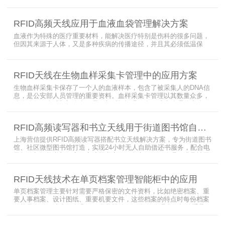
CLASS1 G2（ISO18000-6C）协议电子标签， 高频ISO/IEC 15693
协议特点是识别范围好控制，对盘点，定位应用很适合，但识别速度
有待提高（目前HR77X8系列基本在120张/秒），而超高频EPC
RFID高频天线应用于血液血袋管理解决方案
CLASS1 G2（ISO18000-6C）
血液作为特殊的医疗重要材料，能解决医疗特别是伤科的很多问题，
但因其来源于人体，又是多种疾病的传播途径，并且其必须低温保
存，才能保障血液的安全；而怎么保障每袋血液的正确管理，特别是
每袋血液的流转流程，就是重中之重的问题了。而RFID具有多标签阅
读的特点，并且有全球唯一的ID号，高频HR7748读写器采用
RFID天线在生物血样采集卡管理中的应用方案
13.56MHz频率，受液体干扰小，多标签阅读能力强，就成了血液血
袋管理的最佳选择，不管是血袋的冷
生物血样采集卡保存了一个人的血液样本，包含了被采集人的DNA信
息，是公安部人员管理的重要资料。血样采集卡管理以其数量众多，
分布分散，牵涉部门众多、需要长时间恒温保存而成为管理的大难
题。 现状引入最RFID射频识别技术，在血样采集卡上加入RFID芯
片，在血样采集卡使用、交接场合安装HR9206读写器，在血样采集
RFID高频读写器和书立天线用于街道图书馆自助借还书服务
卡存储柜安装HR7748读写器以及HA1026天线，整个系统的管理从登
记、入库到出库、移交
上海营信提供RFID高频读写器搭配书立天线解决方案，专为街道图书
馆、社区微型图书馆打造，实现24小时无人自助借还书服务，配合电
子标签与智能书架，高效完成图书定位、盘点、借还管理，满足社区
便民阅读建设需求。
RFID天线技术在单页档案管理智能柜中的应用
单页档案管理主要针对需要严格保密的文件资料，比如绝密档案、重
要人事档案、设计图纸、重要机要文件，这些档案的特点时每份档案
可能只有一页或者仅有几页，用常规的RFID标签管理由于标签重叠距
离近，会互相干扰，从而影响识别效果，达不到管理要求。针对此类
应用，上海营信特推出HR37X8系列支持ISO/IEC 18000-3 Mode3