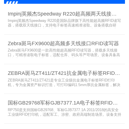
Impinj英频杰Speedway R220超高频两天线接口RFID读写器
Impinj英频杰Speedway R220是国际品牌旗下高性能超高频RFID读写
器，搭载双天线接口，支持电子标签高速精准读取。设备搭载自研
AutoPilot智能优化技术，适配多行业复杂工况，兼容全球射频标准，
支持PoE与DC双供电，具备抗干扰、高密度读取优势，搭配完善的开
发体系与品质认证，是仓储、智造、资产追踪场景的优选RFID读写设
Zebra斑马FX9600超高频多天线接口RFID读写器
备。
Zebra斑马FX9600是一款高性能超高频RFID读写器，搭载多天线接
口，可精准读取电子标签，适配仓库、码头等严苛场景。设备具备高
射频灵敏度、高速读取、稳定输出的优势，支持POE供电与边缘数据
处理，依托斑马国际品牌技术积淀与完善售后保障，可实现全流程库
存自动化管理，大幅降低企业运维综合成本。
ZEBRA斑马ZT411/ZT421抗金属电子标签RFID打印机
ZEBRA斑马ZT411/ZT421是专业工业级抗金属电子标签RFID打印
机，专为金属资产标识打造，可打印编码1.5mm厚抗金属标签，解决
普通RFID打印机无法适配厚款金属标签的痛点。设备支持多分辨率高
精度打印，搭载全彩触控屏，支持多协议语言与多模通信，适配各类
电子标签、天线配套使用，可现场升级RFID技术，适配全球多场景按
国标GB29768军标GJB7377.1A电子标签RFID打印机RP750
需贴标作业。
RP750是支持国标GB29768、军标GJB7377.1A 2011/2018的高安全
工业级RFID打印机，适配军工、涉密、政府高端制造场景。设备支持
多分辨率高精度高速打印，搭载合规RFID读写模块，适配
800/900MHz天线频段，可稳定加密写入电子标签数据，防篡改防克
隆。大容耗材低维护、多接口可拓展，满足涉密项目强制合规与全天