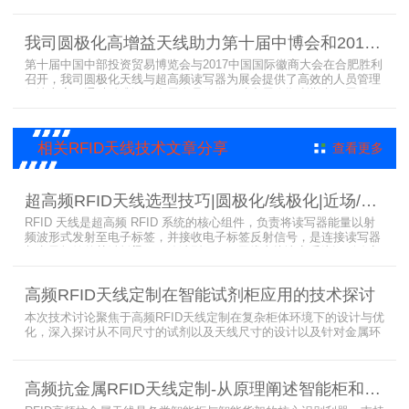
LED可点亮电子标签实现档案实时盘点与精准定位，提升法院档案管
理效率。已经成功应用于云南、贵州、四川、江苏等地超360个智能
档案柜。
我司圆极化高增益天线助力第十届中博会和2017徽商大会在合肥胜利召开
第十届中国中部投资贸易博览会与2017中国国际徽商大会在合肥胜利
召开，我司圆极化天线与超高频读写器为展会提供了高效的人员管理
解决方案，通过精准识别参展人员信息，助力展会顺利举办，展现了
RFID技术在大型会展中的应用价值。
相关RFID天线技术文章分享
查看更多
超高频RFID天线选型技巧|圆极化/线极化|近场/远场|增益
RFID 天线是超高频 RFID 系统的核心组件，负责将读写器能量以射
频波形式发射至电子标签，并接收电子标签反射信号，是连接读写器
与电子标签的关键桥梁。正确选型 RFID 天线直接决定系统识别稳定
性、读取距离与覆盖精度。本文从 9 个核心维度拆解超高频 RFID 天
线选型要点，为工程实施与设备采购提供专业技术参考。
高频RFID天线定制在智能试剂柜应用的技术探讨
本次技术讨论聚焦于高频RFID天线定制在复杂柜体环境下的设计与优
化，深入探讨从不同尺寸的试剂以及天线尺寸的设计以及针对金属环
境的天线定制硬件结构适配全链路技术方案。智能试剂柜的成功实施
依赖于RFID高频定制天线与柜体结构的深度耦合。上海营信是一家专
业从事无线射频识别技术(RFID)电子标签读写器与天线产品的制造
高频抗金属RFID天线定制-从原理阐述智能柜和智能货架识别核心方案
商，在高频天线定制领域具备深厚的技术积累与专业实力。