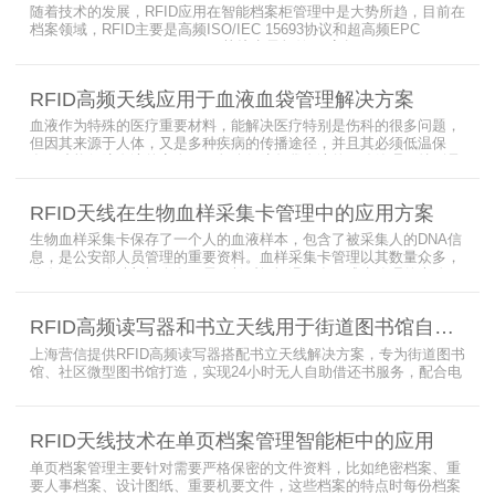
随着技术的发展，RFID应用在智能档案柜管理中是大势所趋，目前在
档案领域，RFID主要是高频ISO/IEC 15693协议和超高频EPC
CLASS1 G2（ISO18000-6C）协议电子标签， 高频ISO/IEC 15693
协议特点是识别范围好控制，对盘点，定位应用很适合，但识别速度
有待提高（目前HR77X8系列基本在120张/秒），而超高频EPC
RFID高频天线应用于血液血袋管理解决方案
CLASS1 G2（ISO18000-6C）
血液作为特殊的医疗重要材料，能解决医疗特别是伤科的很多问题，
但因其来源于人体，又是多种疾病的传播途径，并且其必须低温保
存，才能保障血液的安全；而怎么保障每袋血液的正确管理，特别是
每袋血液的流转流程，就是重中之重的问题了。而RFID具有多标签阅
读的特点，并且有全球唯一的ID号，高频HR7748读写器采用
RFID天线在生物血样采集卡管理中的应用方案
13.56MHz频率，受液体干扰小，多标签阅读能力强，就成了血液血
袋管理的最佳选择，不管是血袋的冷
生物血样采集卡保存了一个人的血液样本，包含了被采集人的DNA信
息，是公安部人员管理的重要资料。血样采集卡管理以其数量众多，
分布分散，牵涉部门众多、需要长时间恒温保存而成为管理的大难
题。 现状引入最RFID射频识别技术，在血样采集卡上加入RFID芯
片，在血样采集卡使用、交接场合安装HR9206读写器，在血样采集
RFID高频读写器和书立天线用于街道图书馆自助借还书服务
卡存储柜安装HR7748读写器以及HA1026天线，整个系统的管理从登
记、入库到出库、移交
上海营信提供RFID高频读写器搭配书立天线解决方案，专为街道图书
馆、社区微型图书馆打造，实现24小时无人自助借还书服务，配合电
子标签与智能书架，高效完成图书定位、盘点、借还管理，满足社区
便民阅读建设需求。
RFID天线技术在单页档案管理智能柜中的应用
单页档案管理主要针对需要严格保密的文件资料，比如绝密档案、重
要人事档案、设计图纸、重要机要文件，这些档案的特点时每份档案