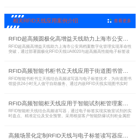
可能只有一页或者仅有几页，用常规的RFID标签管理由于标签重叠距
离近，会互相干扰，从而影响识别效果，达不到管理要求。针对此类
应用，上海营信特推出HR37X8系列支持ISO/IEC 18000-3 Mode3
EPC Class-1协议的读写器，主要特点是标签层叠情况下标签互相干
相关RFID天线应用案例介绍
查看更多
扰
RFID超高频圆极化高增益天线助力上海市公安局档案管理数字化案例
RFID超高频高增益天线助力上海市公安局档案数字化管理实现革命性
突破，通过部署圆极化RFID天线UA8020与超高频高性能电子标签读
写器UR6268，构建起覆盖全库区的智能监控网络。系统实现档案流
转实时追踪，档案检索时间从15分钟骤减至1分钟内，检索准确率达
99.9%，同时通过数字孪生技术确保数据安全。该解决方案有效提升
RFID高频智能书柜书立天线应用于街道图书管理案例
警务工作效率，为智慧公安建设提供可靠技术支撑，彰显科技赋能城
市安全治理的示范价
RFID智能书柜书立天线结合高频读写器与电子标签技术，为街道图书
馆提供24小时无人值守自助服务。通过内嵌RFID天线实现图书实时
盘点与精准定位，解决传统管理方式中查找困难、丢失难察觉等问
题。系统支持多层级图书管理，兼容智能书架与分布式图书馆场景，
显著提升街道图书馆资源利用率与市民借阅体验，推动全民阅读数字
RFID高频智能柜天线应用于智能试剂柜管理案例分享
化升级。
RFID智能柜天线结合高频读写器，通过电子标签实现实验室试剂的实
时盘点、精准定位及安全预警。采用根据客户智能防爆试剂柜金属腔
体开发的RFID天线有效解决了传统管理方式的痛点，提升管理效率，
已经广泛应用于全国高校、企业实验室及科研机构，为智能试剂管理
带来全新的管理方式。
高频场景化定制RFID天线与电子标签读写器应用于法院档案管理柜案例