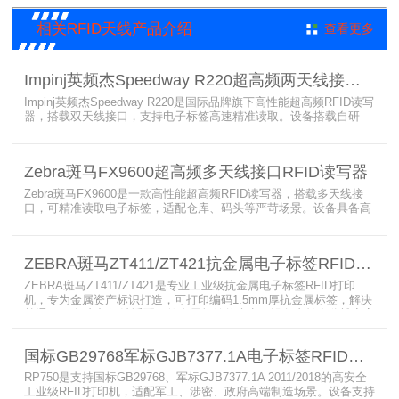
相关RFID天线产品介绍
查看更多
Impinj英频杰Speedway R220超高频两天线接口RFID读写器
Impinj英频杰Speedway R220是国际品牌旗下高性能超高频RFID读写
器，搭载双天线接口，支持电子标签高速精准读取。设备搭载自研
AutoPilot智能优化技术，适配多行业复杂工况，兼容全球射频标准，
支持PoE与DC双供电，具备抗干扰、高密度读取优势，搭配完善的开
发体系与品质认证，是仓储、智造、资产追踪场景的优选RFID读写设
Zebra斑马FX9600超高频多天线接口RFID读写器
备。
Zebra斑马FX9600是一款高性能超高频RFID读写器，搭载多天线接
口，可精准读取电子标签，适配仓库、码头等严苛场景。设备具备高
射频灵敏度、高速读取、稳定输出的优势，支持POE供电与边缘数据
处理，依托斑马国际品牌技术积淀与完善售后保障，可实现全流程库
存自动化管理，大幅降低企业运维综合成本。
ZEBRA斑马ZT411/ZT421抗金属电子标签RFID打印机
ZEBRA斑马ZT411/ZT421是专业工业级抗金属电子标签RFID打印
机，专为金属资产标识打造，可打印编码1.5mm厚抗金属标签，解决
普通RFID打印机无法适配厚款金属标签的痛点。设备支持多分辨率高
精度打印，搭载全彩触控屏，支持多协议语言与多模通信，适配各类
电子标签、天线配套使用，可现场升级RFID技术，适配全球多场景按
国标GB29768军标GJB7377.1A电子标签RFID打印机RP750
需贴标作业。
RP750是支持国标GB29768、军标GJB7377.1A 2011/2018的高安全
工业级RFID打印机，适配军工、涉密、政府高端制造场景。设备支持