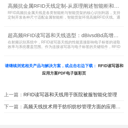
业从事无线射频识别技术(RFID)电子标签读写器与天线产品的制造
高频抗金属RFID天线定制-从原理阐述智能柜和智能货架识别核心方案
商，在高频天线定制领域具备深厚的技术积累与专业实力。
RFID高频抗金属天线是各类智能柜与智能货架的核心识别利器，支持
定制开发各种尺寸适配金属智能柜，智能货架环境高频RFID天线。通
过调整电感电容调整天线参数以达到适配金属环境的目的，配合多天
线接口的高频RFID读写器对电子标签实现精准识别，应用涵盖试剂管
理、医疗耗材、档案管理、电子物料管理、图书珠宝管理等场景，专
超高频RFID读写器和天线选型：dBivsdBd高增益与圆极化天线解析
业提供智能柜RFID天线选型与定制服务，解决金属干扰导致的识别难
题。
在射频识别系统中，RFID读写器天线的性能直接影响电子标签的读取
效率与系统覆盖范围。作为连接读写器与电子标签的关键组件，RFID
天线选型需综合考虑增益、极化方式、驻波比、频率特性、是否金属
环境、防护等级等因素。本文将围绕超高频天线、高增益天线、圆极
化天线、dBi vs dBd参数解析展开分析，助您精准匹配应用场景需
求。
请继续浏览相关产品与解决方案，或点击右边下载：
RFID读写器和
应用方案PDF电子版彩页
上一篇：
RFID读写器和天线用于医院被服智能化管理
下一篇：
高频天线技术用于纺织纺纱管理方面的应用方案