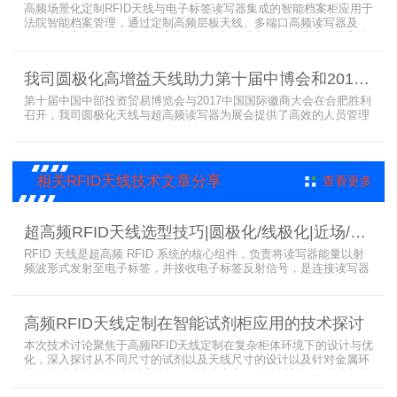
高频场景化定制RFID天线与电子标签读写器集成的智能档案柜应用于
法院智能档案管理，通过定制高频层板天线、多端口高频读写器及
LED可点亮电子标签实现档案实时盘点与精准定位，提升法院档案管
理效率。已经成功应用于云南、贵州、四川、江苏等地超360个智能
档案柜。
我司圆极化高增益天线助力第十届中博会和2017徽商大会在合肥胜利召开
第十届中国中部投资贸易博览会与2017中国国际徽商大会在合肥胜利
召开，我司圆极化天线与超高频读写器为展会提供了高效的人员管理
解决方案，通过精准识别参展人员信息，助力展会顺利举办，展现了
RFID技术在大型会展中的应用价值。
相关RFID天线技术文章分享
查看更多
超高频RFID天线选型技巧|圆极化/线极化|近场/远场|增益
RFID 天线是超高频 RFID 系统的核心组件，负责将读写器能量以射
频波形式发射至电子标签，并接收电子标签反射信号，是连接读写器
与电子标签的关键桥梁。正确选型 RFID 天线直接决定系统识别稳定
性、读取距离与覆盖精度。本文从 9 个核心维度拆解超高频 RFID 天
线选型要点，为工程实施与设备采购提供专业技术参考。
高频RFID天线定制在智能试剂柜应用的技术探讨
本次技术讨论聚焦于高频RFID天线定制在复杂柜体环境下的设计与优
化，深入探讨从不同尺寸的试剂以及天线尺寸的设计以及针对金属环
境的天线定制硬件结构适配全链路技术方案。智能试剂柜的成功实施
依赖于RFID高频定制天线与柜体结构的深度耦合。上海营信是一家专