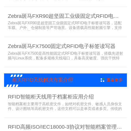
多分辨率高精度高速打印，搭载合规RFID读写模块，适配
800/900MHz天线频段，可稳定加密写入电子标签数据，防篡改防克
隆。大容耗材低维护、多接口可拓展，满足涉密项目强制合规与全天
Zebra斑马FXR90超坚固工业级固定式RFID电子标签读写器
候高负荷打印需求。
Zebra斑马FXR90是超坚固工业级固定式RFID电子标签读写器，适配
车载、户外、仓储制造等严苛场景。设备搭载高性能射频引擎，支持
多路天线配置，具备超高标签读取速率与灵敏度。拥有IP65/IP67高
防护等级，支持多模通信与边缘计算，宽温抗造、部署灵活，可稳定
完成大规模电子标签盘点与资产追踪，大幅提升企业RFID智能化管理
Zebra斑马FX7500固定式RFID电子标签读写器
效率。
Zebra斑马FX7500是高性能固定式RFID电子标签读写器，搭载先进射
频与Linux系统，配备多规格天线端口，具备高灵敏度、强抗干扰特
性。设备支持全球频段与多种通信协议，适配严苛工业环境，可远程
集中管理，灵活部署拓展，有效降低RFID项目综合成本，广泛适用于
各类电子标签识别采集场景。
相关RFID天线解决方案介绍
查看更多
RFID智能柜天线用于档案柜应用介绍
智能档案柜主要用于高机密文件，如绝对机密文件、敏感人员身份文
件、设计图纸等高机密文件，这些文档可以是单页或者多页。传统的
RFID标签管理，由于标签紧密重叠，会相互干扰影响识别效果，无法
满足管理要求。为了应对这种情况，上海营信特推出了使用HR37X8
系列阅读器的智能档案柜，读写器支持ISO/IEC 18000-3 Mode3 EPC
RFID高频ISO/IEC18000-3协议对智能档案管理的技术优势
Class-1协议。智能档案柜主要功能是在堆叠标签时不会相互干扰，