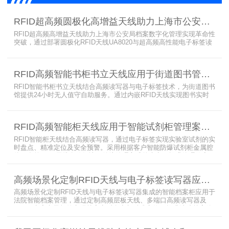
RFID超高频圆极化高增益天线助力上海市公安局档案管理数字化案例
RFID超高频高增益天线助力上海市公安局档案数字化管理实现革命性
突破，通过部署圆极化RFID天线UA8020与超高频高性能电子标签读
写器UR6268，构建起覆盖全库区的智能监控网络。系统实现档案流
转实时追踪，档案检索时间从15分钟骤减至1分钟内，检索准确率达
99.9%，同时通过数字孪生技术确保数据安全。该解决方案有效提升
RFID高频智能书柜书立天线应用于街道图书管理案例
警务工作效率，为智慧公安建设提供可靠技术支撑，彰显科技赋能城
市安全治理的示范价
RFID智能书柜书立天线结合高频读写器与电子标签技术，为街道图书
馆提供24小时无人值守自助服务。通过内嵌RFID天线实现图书实时
盘点与精准定位，解决传统管理方式中查找困难、丢失难察觉等问
题。系统支持多层级图书管理，兼容智能书架与分布式图书馆场景，
显著提升街道图书馆资源利用率与市民借阅体验，推动全民阅读数字
RFID高频智能柜天线应用于智能试剂柜管理案例分享
化升级。
RFID智能柜天线结合高频读写器，通过电子标签实现实验室试剂的实
时盘点、精准定位及安全预警。采用根据客户智能防爆试剂柜金属腔
体开发的RFID天线有效解决了传统管理方式的痛点，提升管理效率，
已经广泛应用于全国高校、企业实验室及科研机构，为智能试剂管理
带来全新的管理方式。
高频场景化定制RFID天线与电子标签读写器应用于法院档案管理柜案例
高频场景化定制RFID天线与电子标签读写器集成的智能档案柜应用于
法院智能档案管理，通过定制高频层板天线、多端口高频读写器及
LED可点亮电子标签实现档案实时盘点与精准定位，提升法院档案管
理效率。已经成功应用于云南、贵州、四川、江苏等地超360个智能
档案柜。