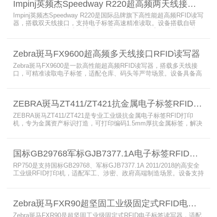
Impinj英频杰Speedway R220超高频两天线接口RFID读写器
Impinj英频杰Speedway R220是国际品牌旗下高性能超高频RFID读写
器，搭载双天线接口，支持电子标签高速精准读取。设备搭载自研
AutoPilot智能优化技术，适配多行业复杂工况，兼容全球射频标准，
支持PoE与DC双供电，具备抗干扰、高密度读取优势，搭配完善的开
发体系与品质认证，是仓储、智造、资产追踪场景的优选RFID读写设
Zebra斑马FX9600超高频多天线接口RFID读写器
备。
Zebra斑马FX9600是一款高性能超高频RFID读写器，搭载多天线接
口，可精准读取电子标签，适配仓库、码头等严苛场景。设备具备高
射频灵敏度、高速读取、稳定输出的优势，支持POE供电与边缘数据
处理，依托斑马国际品牌技术积淀与完善售后保障，可实现全流程库
存自动化管理，大幅降低企业运维综合成本。
ZEBRA斑马ZT411/ZT421抗金属电子标签RFID打印机
ZEBRA斑马ZT411/ZT421是专业工业级抗金属电子标签RFID打印
机，专为金属资产标识打造，可打印编码1.5mm厚抗金属标签，解决
普通RFID打印机无法适配厚款金属标签的痛点。设备支持多分辨率高
精度打印，搭载全彩触控屏，支持多协议语言与多模通信，适配各类
电子标签、天线配套使用，可现场升级RFID技术，适配全球多场景按
国标GB29768军标GJB7377.1A电子标签RFID打印机RP750
需贴标作业。
RP750是支持国标GB29768、军标GJB7377.1A 2011/2018的高安全
工业级RFID打印机，适配军工、涉密、政府高端制造场景。设备支持
多分辨率高精度高速打印，搭载合规RFID读写模块，适配
800/900MHz天线频段，可稳定加密写入电子标签数据，防篡改防克
隆。大容耗材低维护、多接口可拓展，满足涉密项目强制合规与全天
Zebra斑马FXR90超坚固工业级固定式RFID电子标签读写器
候高负荷打印需求。
Zebra斑马FXR90是超坚固工业级固定式RFID电子标签读写器，适配