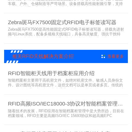
车载、户外、仓储制造等严苛场景。设备搭载高性能射频引擎，支持
多路天线配置，具备超高标签读取速率与灵敏度。拥有IP65/IP67高
防护等级，支持多模通信与边缘计算，宽温抗造、部署灵活，可稳定
完成大规模电子标签盘点与资产追踪，大幅提升企业RFID智能化管理
Zebra斑马FX7500固定式RFID电子标签读写器
效率。
Zebra斑马FX7500是高性能固定式RFID电子标签读写器，搭载先进射
频与Linux系统，配备多规格天线端口，具备高灵敏度、强抗干扰特
性。设备支持全球频段与多种通信协议，适配严苛工业环境，可远程
集中管理，灵活部署拓展，有效降低RFID项目综合成本，广泛适用于
各类电子标签识别采集场景。
相关RFID天线解决方案介绍
查看更多
RFID智能柜天线用于档案柜应用介绍
智能档案柜主要用于高机密文件，如绝对机密文件、敏感人员身份文
件、设计图纸等高机密文件，这些文档可以是单页或者多页。传统的
RFID标签管理，由于标签紧密重叠，会相互干扰影响识别效果，无法
满足管理要求。为了应对这种情况，上海营信特推出了使用HR37X8
系列阅读器的智能档案柜，读写器支持ISO/IEC 18000-3 Mode3 EPC
RFID高频ISO/IEC18000-3协议对智能档案管理的技术优势
Class-1协议。智能档案柜主要功能是在堆叠标签时不会相互干扰，
随着技术的发展，RFID应用在智能档案柜管理中是大势所趋，目前在
档案领域，RFID主要是高频ISO/IEC 15693协议和超高频EPC
CLASS1 G2（ISO18000-6C）协议电子标签， 高频ISO/IEC 15693
协议特点是识别范围好控制，对盘点，定位应用很适合，但识别速度
有待提高（目前HR77X8系列基本在120张/秒），而超高频EPC