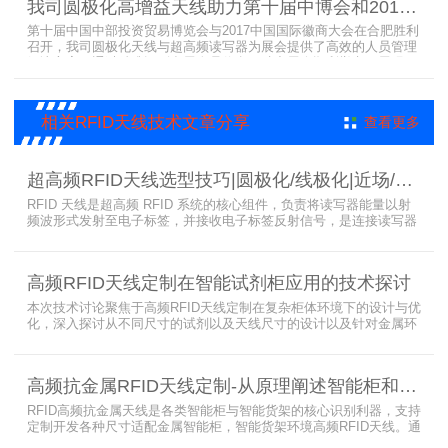
我司圆极化高增益天线助力第十届中博会和2017徽商大会在合肥胜利召开
第十届中国中部投资贸易博览会与2017中国国际徽商大会在合肥胜利
召开，我司圆极化天线与超高频读写器为展会提供了高效的人员管理
解决方案，通过精准识别参展人员信息，助力展会顺利举办，展现了
RFID技术在大型会展中的应用价值。
相关RFID天线技术文章分享
查看更多
超高频RFID天线选型技巧|圆极化/线极化|近场/远场|增益
RFID 天线是超高频 RFID 系统的核心组件，负责将读写器能量以射
频波形式发射至电子标签，并接收电子标签反射信号，是连接读写器
与电子标签的关键桥梁。正确选型 RFID 天线直接决定系统识别稳定
性、读取距离与覆盖精度。本文从 9 个核心维度拆解超高频 RFID 天
线选型要点，为工程实施与设备采购提供专业技术参考。
高频RFID天线定制在智能试剂柜应用的技术探讨
本次技术讨论聚焦于高频RFID天线定制在复杂柜体环境下的设计与优
化，深入探讨从不同尺寸的试剂以及天线尺寸的设计以及针对金属环
境的天线定制硬件结构适配全链路技术方案。智能试剂柜的成功实施
依赖于RFID高频定制天线与柜体结构的深度耦合。上海营信是一家专
业从事无线射频识别技术(RFID)电子标签读写器与天线产品的制造
高频抗金属RFID天线定制-从原理阐述智能柜和智能货架识别核心方案
商，在高频天线定制领域具备深厚的技术积累与专业实力。
RFID高频抗金属天线是各类智能柜与智能货架的核心识别利器，支持
定制开发各种尺寸适配金属智能柜，智能货架环境高频RFID天线。通
过调整电感电容调整天线参数以达到适配金属环境的目的，配合多天