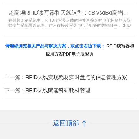
线接口的高频RFID读写器对电子标签实现精准识别，应用涵盖试剂管
理、医疗耗材、档案管理、电子物料管理、图书珠宝管理等场景，专
超高频RFID读写器和天线选型：dBivsdBd高增益与圆极化天线解析
业提供智能柜RFID天线选型与定制服务，解决金属干扰导致的识别难
题。
在射频识别系统中，RFID读写器天线的性能直接影响电子标签的读取
效率与系统覆盖范围。作为连接读写器与电子标签的关键组件，RFID
天线选型需综合考虑增益、极化方式、驻波比、频率特性、是否金属
环境、防护等级等因素。本文将围绕超高频天线、高增益天线、圆极
化天线、dBi vs dBd参数解析展开分析，助您精准匹配应用场景需
求。
请继续浏览相关产品与解决方案，或点击右边下载：
RFID读写器和
应用方案PDF电子版彩页
上一篇：
RFID天线实现耗材实时盘点的信息管理方案
下一篇：
RFID天线赋能科研耗材管理
返回顶部