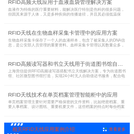
RFID高频天线应用于血液血袋管理解决方案
CLASS1 G2（ISO18000-6C）
血液作为特殊的医疗重要材料，能解决医疗特别是伤科的很多问题，
但因其来源于人体，又是多种疾病的传播途径，并且其必须低温保
存，才能保障血液的安全；而怎么保障每袋血液的正确管理，特别是
每袋血液的流转流程，就是重中之重的问题了。而RFID具有多标签阅
读的特点，并且有全球唯一的ID号，高频HR7748读写器采用
RFID天线在生物血样采集卡管理中的应用方案
13.56MHz频率，受液体干扰小，多标签阅读能力强，就成了血液血
袋管理的最佳选择，不管是血袋的冷
生物血样采集卡保存了一个人的血液样本，包含了被采集人的DNA信
息，是公安部人员管理的重要资料。血样采集卡管理以其数量众多，
分布分散，牵涉部门众多、需要长时间恒温保存而成为管理的大难
题。 现状引入最RFID射频识别技术，在血样采集卡上加入RFID芯
片，在血样采集卡使用、交接场合安装HR9206读写器，在血样采集
RFID高频读写器和书立天线用于街道图书馆自助借还书服务
卡存储柜安装HR7748读写器以及HA1026天线，整个系统的管理从登
记、入库到出库、移交
上海营信提供RFID高频读写器搭配书立天线解决方案，专为街道图书
馆、社区微型图书馆打造，实现24小时无人自助借还书服务，配合电
子标签与智能书架，高效完成图书定位、盘点、借还管理，满足社区
便民阅读建设需求。
RFID天线技术在单页档案管理智能柜中的应用
单页档案管理主要针对需要严格保密的文件资料，比如绝密档案、重
要人事档案、设计图纸、重要机要文件，这些档案的特点时每份档案
可能只有一页或者仅有几页，用常规的RFID标签管理由于标签重叠距
离近，会互相干扰，从而影响识别效果，达不到管理要求。针对此类
应用，上海营信特推出HR37X8系列支持ISO/IEC 18000-3 Mode3
EPC Class-1协议的读写器，主要特点是标签层叠情况下标签互相干
相关RFID天线应用案例介绍
查看更多
扰