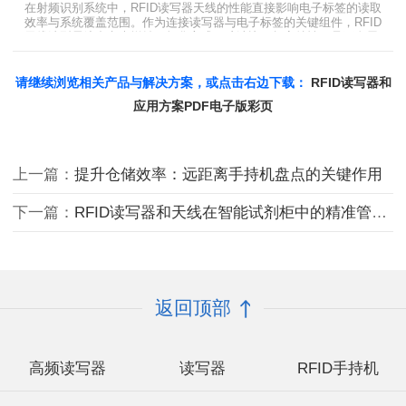
题。
在射频识别系统中，RFID读写器天线的性能直接影响电子标签的读取
效率与系统覆盖范围。作为连接读写器与电子标签的关键组件，RFID
天线选型需综合考虑增益、极化方式、驻波比、频率特性、是否金属
环境、防护等级等因素。本文将围绕超高频天线、高增益天线、圆极
化天线、dBi vs dBd参数解析展开分析，助您精准匹配应用场景需
求。
请继续浏览相关产品与解决方案，或点击右边下载：
RFID读写器和
应用方案PDF电子版彩页
上一篇：
提升仓储效率：远距离手持机盘点的关键作用
下一篇：
RFID读写器和天线在智能试剂柜中的精准管理应用
返回顶部
高频读写器
读写器
RFID手持机