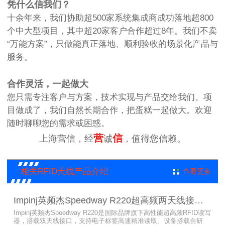
凭什么信我们？
十余年来，我们协助超500家系统集成商成功落地超800
个中大型项目，其中超20家客户合作超过8年。我们不卖
“万能方案”，只做能真正落地、顺利验收的场景化产品与
服务。
合作灵活，一起做大
您只需专注客户与方案，技术实现与产品交给我们。项
目做成了，我们自然长期合作，把蛋糕一起做大。欢迎
随时聊聊您的需求或困惑。
营
信
上海营信，经
诚
，值得您信赖。
相关RFID天线产品介绍
查看更多
Impinj英频杰Speedway R220超高频两天线接口RFID读写器
Impinj英频杰Speedway R220是国际品牌旗下高性能超高频RFID读写
器，搭载双天线接口，支持电子标签高速精准读取。设备搭载自研