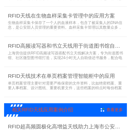
存，才能保障血液的安全；而怎么保障每袋血液的正确管理，特别是
每袋血液的流转流程，就是重中之重的问题了。而RFID具有多标签阅
读的特点，并且有全球唯一的ID号，高频HR7748读写器采用
RFID天线在生物血样采集卡管理中的应用方案
13.56MHz频率，受液体干扰小，多标签阅读能力强，就成了血液血
袋管理的最佳选择，不管是血袋的冷
生物血样采集卡保存了一个人的血液样本，包含了被采集人的DNA信
息，是公安部人员管理的重要资料。血样采集卡管理以其数量众多，
分布分散，牵涉部门众多、需要长时间恒温保存而成为管理的大难
题。 现状引入最RFID射频识别技术，在血样采集卡上加入RFID芯
片，在血样采集卡使用、交接场合安装HR9206读写器，在血样采集
RFID高频读写器和书立天线用于街道图书馆自助借还书服务
卡存储柜安装HR7748读写器以及HA1026天线，整个系统的管理从登
记、入库到出库、移交
上海营信提供RFID高频读写器搭配书立天线解决方案，专为街道图书
馆、社区微型图书馆打造，实现24小时无人自助借还书服务，配合电
子标签与智能书架，高效完成图书定位、盘点、借还管理，满足社区
便民阅读建设需求。
RFID天线技术在单页档案管理智能柜中的应用
单页档案管理主要针对需要严格保密的文件资料，比如绝密档案、重
要人事档案、设计图纸、重要机要文件，这些档案的特点时每份档案
可能只有一页或者仅有几页，用常规的RFID标签管理由于标签重叠距
离近，会互相干扰，从而影响识别效果，达不到管理要求。针对此类
应用，上海营信特推出HR37X8系列支持ISO/IEC 18000-3 Mode3
EPC Class-1协议的读写器，主要特点是标签层叠情况下标签互相干
相关RFID天线应用案例介绍
查看更多
扰
RFID超高频圆极化高增益天线助力上海市公安局档案管理数字化案例