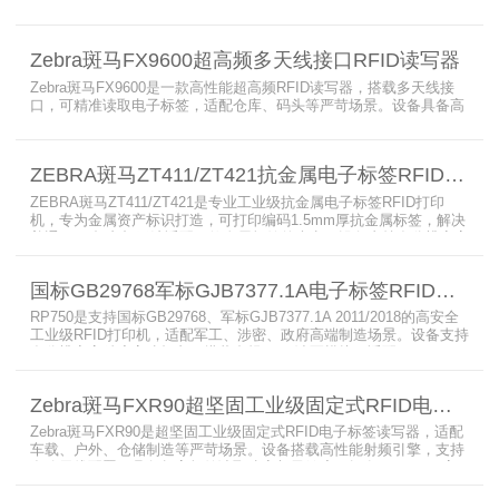
AutoPilot智能优化技术，适配多行业复杂工况，兼容全球射频标准，
支持PoE与DC双供电，具备抗干扰、高密度读取优势，搭配完善的开
发体系与品质认证，是仓储、智造、资产追踪场景的优选RFID读写设
Zebra斑马FX9600超高频多天线接口RFID读写器
备。
Zebra斑马FX9600是一款高性能超高频RFID读写器，搭载多天线接
口，可精准读取电子标签，适配仓库、码头等严苛场景。设备具备高
射频灵敏度、高速读取、稳定输出的优势，支持POE供电与边缘数据
处理，依托斑马国际品牌技术积淀与完善售后保障，可实现全流程库
存自动化管理，大幅降低企业运维综合成本。
ZEBRA斑马ZT411/ZT421抗金属电子标签RFID打印机
ZEBRA斑马ZT411/ZT421是专业工业级抗金属电子标签RFID打印
机，专为金属资产标识打造，可打印编码1.5mm厚抗金属标签，解决
普通RFID打印机无法适配厚款金属标签的痛点。设备支持多分辨率高
精度打印，搭载全彩触控屏，支持多协议语言与多模通信，适配各类
电子标签、天线配套使用，可现场升级RFID技术，适配全球多场景按
国标GB29768军标GJB7377.1A电子标签RFID打印机RP750
需贴标作业。
RP750是支持国标GB29768、军标GJB7377.1A 2011/2018的高安全
工业级RFID打印机，适配军工、涉密、政府高端制造场景。设备支持
多分辨率高精度高速打印，搭载合规RFID读写模块，适配
800/900MHz天线频段，可稳定加密写入电子标签数据，防篡改防克
隆。大容耗材低维护、多接口可拓展，满足涉密项目强制合规与全天
Zebra斑马FXR90超坚固工业级固定式RFID电子标签读写器
候高负荷打印需求。
Zebra斑马FXR90是超坚固工业级固定式RFID电子标签读写器，适配
车载、户外、仓储制造等严苛场景。设备搭载高性能射频引擎，支持
多路天线配置，具备超高标签读取速率与灵敏度。拥有IP65/IP67高
防护等级，支持多模通信与边缘计算，宽温抗造、部署灵活，可稳定