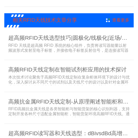
解决方案，通过精准识别参展人员信息，助力展会顺利举办，展现了
RFID技术在大型会展中的应用价值。
相关RFID天线技术文章分享
查看更多
超高频RFID天线选型技巧|圆极化/线极化|近场/远场|增益
RFID 天线是超高频 RFID 系统的核心组件，负责将读写器能量以射
频波形式发射至电子标签，并接收电子标签反射信号，是连接读写器
与电子标签的关键桥梁。正确选型 RFID 天线直接决定系统识别稳定
性、读取距离与覆盖精度。本文从 9 个核心维度拆解超高频 RFID 天
线选型要点，为工程实施与设备采购提供专业技术参考。
高频RFID天线定制在智能试剂柜应用的技术探讨
本次技术讨论聚焦于高频RFID天线定制在复杂柜体环境下的设计与优
化，深入探讨从不同尺寸的试剂以及天线尺寸的设计以及针对金属环
境的天线定制硬件结构适配全链路技术方案。智能试剂柜的成功实施
依赖于RFID高频定制天线与柜体结构的深度耦合。上海营信是一家专
业从事无线射频识别技术(RFID)电子标签读写器与天线产品的制造
高频抗金属RFID天线定制-从原理阐述智能柜和智能货架识别核心方案
商，在高频天线定制领域具备深厚的技术积累与专业实力。
RFID高频抗金属天线是各类智能柜与智能货架的核心识别利器，支持
定制开发各种尺寸适配金属智能柜，智能货架环境高频RFID天线。通
过调整电感电容调整天线参数以达到适配金属环境的目的，配合多天
线接口的高频RFID读写器对电子标签实现精准识别，应用涵盖试剂管
理、医疗耗材、档案管理、电子物料管理、图书珠宝管理等场景，专
超高频RFID读写器和天线选型：dBivsdBd高增益与圆极化天线解析
业提供智能柜RFID天线选型与定制服务，解决金属干扰导致的识别难