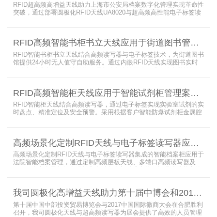
RFID超高频高增益天线助力上海市公安局档案数字化管理实现革命性
突破，通过部署圆极化RFID天线UA8020与超高频高性能电子标签读
写器UR6268，构建起覆盖全库区的智能监控网络。系统实现档案流
转实时追踪，档案检索时间从15分钟骤减至1分钟内，检索准确率达
99.9%，同时通过数字孪生技术确保数据安全。该解决方案有效提升
RFID高频智能书柜书立天线应用于街道图书管理案例
警务工作效率，为智慧公安建设提供可靠技术支撑，彰显科技赋能城
市安全治理的示范价
RFID智能书柜书立天线结合高频读写器与电子标签技术，为街道图书
馆提供24小时无人值守自助服务。通过内嵌RFID天线实现图书实时
盘点与精准定位，解决传统管理方式中查找困难、丢失难察觉等问
题。系统支持多层级图书管理，兼容智能书架与分布式图书馆场景，
显著提升街道图书馆资源利用率与市民借阅体验，推动全民阅读数字
RFID高频智能柜天线应用于智能试剂柜管理案例分享
化升级。
RFID智能柜天线结合高频读写器，通过电子标签实现实验室试剂的实
时盘点、精准定位及安全预警。采用根据客户智能防爆试剂柜金属腔
体开发的RFID天线有效解决了传统管理方式的痛点，提升管理效率，
已经广泛应用于全国高校、企业实验室及科研机构，为智能试剂管理
带来全新的管理方式。
高频场景化定制RFID天线与电子标签读写器应用于法院档案管理柜案例
高频场景化定制RFID天线与电子标签读写器集成的智能档案柜应用于
法院智能档案管理，通过定制高频层板天线、多端口高频读写器及
LED可点亮电子标签实现档案实时盘点与精准定位，提升法院档案管
理效率。已经成功应用于云南、贵州、四川、江苏等地超360个智能
档案柜。
我司圆极化高增益天线助力第十届中博会和2017徽商大会在合肥胜利召开
第十届中国中部投资贸易博览会与2017中国国际徽商大会在合肥胜利
召开，我司圆极化天线与超高频读写器为展会提供了高效的人员管理