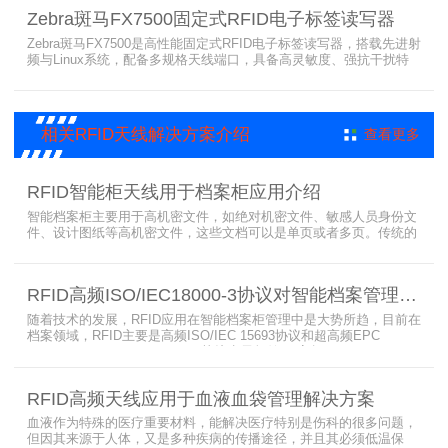
完成大规模电子标签盘点与资产追踪，大幅提升企业RFID智能化管理
Zebra斑马FX7500固定式RFID电子标签读写器
效率。
Zebra斑马FX7500是高性能固定式RFID电子标签读写器，搭载先进射
频与Linux系统，配备多规格天线端口，具备高灵敏度、强抗干扰特
性。设备支持全球频段与多种通信协议，适配严苛工业环境，可远程
集中管理，灵活部署拓展，有效降低RFID项目综合成本，广泛适用于
各类电子标签识别采集场景。
相关RFID天线解决方案介绍
查看更多
RFID智能柜天线用于档案柜应用介绍
智能档案柜主要用于高机密文件，如绝对机密文件、敏感人员身份文
件、设计图纸等高机密文件，这些文档可以是单页或者多页。传统的
RFID标签管理，由于标签紧密重叠，会相互干扰影响识别效果，无法
满足管理要求。为了应对这种情况，上海营信特推出了使用HR37X8
系列阅读器的智能档案柜，读写器支持ISO/IEC 18000-3 Mode3 EPC
RFID高频ISO/IEC18000-3协议对智能档案管理的技术优势
Class-1协议。智能档案柜主要功能是在堆叠标签时不会相互干扰，
随着技术的发展，RFID应用在智能档案柜管理中是大势所趋，目前在
档案领域，RFID主要是高频ISO/IEC 15693协议和超高频EPC
CLASS1 G2（ISO18000-6C）协议电子标签， 高频ISO/IEC 15693
协议特点是识别范围好控制，对盘点，定位应用很适合，但识别速度
有待提高（目前HR77X8系列基本在120张/秒），而超高频EPC
RFID高频天线应用于血液血袋管理解决方案
CLASS1 G2（ISO18000-6C）
血液作为特殊的医疗重要材料，能解决医疗特别是伤科的很多问题，
但因其来源于人体，又是多种疾病的传播途径，并且其必须低温保