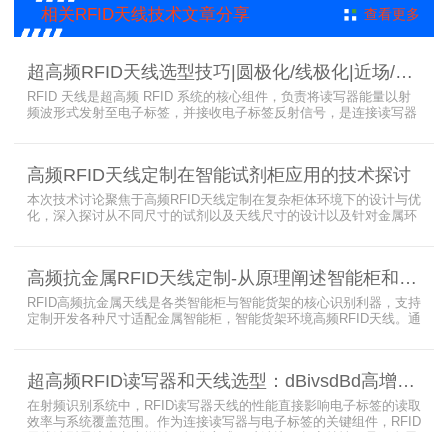
相关RFID天线技术文章分享
查看更多
超高频RFID天线选型技巧|圆极化/线极化|近场/远场|增益
RFID 天线是超高频 RFID 系统的核心组件，负责将读写器能量以射
频波形式发射至电子标签，并接收电子标签反射信号，是连接读写器
与电子标签的关键桥梁。正确选型 RFID 天线直接决定系统识别稳定
性、读取距离与覆盖精度。本文从 9 个核心维度拆解超高频 RFID 天
线选型要点，为工程实施与设备采购提供专业技术参考。
高频RFID天线定制在智能试剂柜应用的技术探讨
本次技术讨论聚焦于高频RFID天线定制在复杂柜体环境下的设计与优
化，深入探讨从不同尺寸的试剂以及天线尺寸的设计以及针对金属环
境的天线定制硬件结构适配全链路技术方案。智能试剂柜的成功实施
依赖于RFID高频定制天线与柜体结构的深度耦合。上海营信是一家专
业从事无线射频识别技术(RFID)电子标签读写器与天线产品的制造
高频抗金属RFID天线定制-从原理阐述智能柜和智能货架识别核心方案
商，在高频天线定制领域具备深厚的技术积累与专业实力。
RFID高频抗金属天线是各类智能柜与智能货架的核心识别利器，支持
定制开发各种尺寸适配金属智能柜，智能货架环境高频RFID天线。通
过调整电感电容调整天线参数以达到适配金属环境的目的，配合多天
线接口的高频RFID读写器对电子标签实现精准识别，应用涵盖试剂管
理、医疗耗材、档案管理、电子物料管理、图书珠宝管理等场景，专
超高频RFID读写器和天线选型：dBivsdBd高增益与圆极化天线解析
业提供智能柜RFID天线选型与定制服务，解决金属干扰导致的识别难
题。
在射频识别系统中，RFID读写器天线的性能直接影响电子标签的读取
效率与系统覆盖范围。作为连接读写器与电子标签的关键组件，RFID
天线选型需综合考虑增益、极化方式、驻波比、频率特性、是否金属