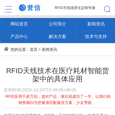
RFID天线场景化定制专家
网站首页
公司简介
新闻资讯
产品中心
解决方案
技术与支持
联系方式
您的位置：
首页
>
新闻资讯
RFID天线技术在医疗耗材智能货
架中的具体应用
发布时间:2024-12-24T13:49:09+08:00
RFID应用千差万别，选对产品，项目就成功了一半。让我们的
销售顾问为您量身匹配最优方案，少走弯路。