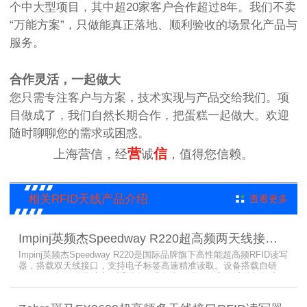
个中大型项目，其中超20家客户合作超过8年。我们不卖
“万能方案”，只做能真正落地、顺利验收的场景化产品与
服务。
合作灵活，一起做大
您只需专注客户与方案，技术实现与产品交给我们。项
目做成了，我们自然长期合作，把蛋糕一起做大。欢迎
随时聊聊您的需求或困惑。
营
信
上海营信，经
诚
，值得您信赖。
相关RFID天线产品介绍
查看更多
Impinj英频杰Speedway R220超高频两天线接口RFID读写器
Impinj英频杰Speedway R220是国际品牌旗下高性能超高频RFID读写
器，搭载双天线接口，支持电子标签高速精准读取。设备搭载自研
AutoPilot智能优化技术，适配多行业复杂工况，兼容全球射频标准，
支持PoE与DC双供电，具备抗干扰、高密度读取优势，搭配完善的开
发体系与品质认证，是仓储、智造、资产追踪场景的优选RFID读写设