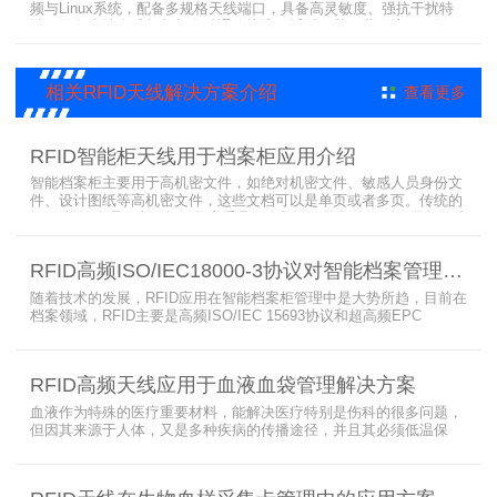
频与Linux系统，配备多规格天线端口，具备高灵敏度、强抗干扰特
性。设备支持全球频段与多种通信协议，适配严苛工业环境，可远程
集中管理，灵活部署拓展，有效降低RFID项目综合成本，广泛适用于
各类电子标签识别采集场景。
相关RFID天线解决方案介绍
查看更多
RFID智能柜天线用于档案柜应用介绍
智能档案柜主要用于高机密文件，如绝对机密文件、敏感人员身份文
件、设计图纸等高机密文件，这些文档可以是单页或者多页。传统的
RFID标签管理，由于标签紧密重叠，会相互干扰影响识别效果，无法
满足管理要求。为了应对这种情况，上海营信特推出了使用HR37X8
系列阅读器的智能档案柜，读写器支持ISO/IEC 18000-3 Mode3 EPC
RFID高频ISO/IEC18000-3协议对智能档案管理的技术优势
Class-1协议。智能档案柜主要功能是在堆叠标签时不会相互干扰，
随着技术的发展，RFID应用在智能档案柜管理中是大势所趋，目前在
档案领域，RFID主要是高频ISO/IEC 15693协议和超高频EPC
CLASS1 G2（ISO18000-6C）协议电子标签， 高频ISO/IEC 15693
协议特点是识别范围好控制，对盘点，定位应用很适合，但识别速度
有待提高（目前HR77X8系列基本在120张/秒），而超高频EPC
RFID高频天线应用于血液血袋管理解决方案
CLASS1 G2（ISO18000-6C）
血液作为特殊的医疗重要材料，能解决医疗特别是伤科的很多问题，
但因其来源于人体，又是多种疾病的传播途径，并且其必须低温保
存，才能保障血液的安全；而怎么保障每袋血液的正确管理，特别是
每袋血液的流转流程，就是重中之重的问题了。而RFID具有多标签阅
读的特点，并且有全球唯一的ID号，高频HR7748读写器采用