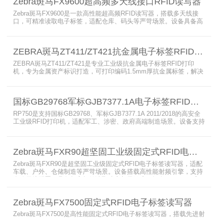
Zebra斑马FX9600超高频多天线接口RFID读写器
备。
Zebra斑马FX9600是一款高性能超高频RFID读写器，搭载多天线接
口，可精准读取电子标签，适配仓库、码头等严苛场景。设备具备高
射频灵敏度、高速读取、稳定输出的优势，支持POE供电与边缘数据
处理，依托斑马国际品牌技术积淀与完善售后保障，可实现全流程库
存自动化管理，大幅降低企业运维综合成本。
ZEBRA斑马ZT411/ZT421抗金属电子标签RFID打印机
ZEBRA斑马ZT411/ZT421是专业工业级抗金属电子标签RFID打印
机，专为金属资产标识打造，可打印编码1.5mm厚抗金属标签，解决
普通RFID打印机无法适配厚款金属标签的痛点。设备支持多分辨率高
精度打印，搭载全彩触控屏，支持多协议语言与多模通信，适配各类
电子标签、天线配套使用，可现场升级RFID技术，适配全球多场景按
国标GB29768军标GJB7377.1A电子标签RFID打印机RP750
需贴标作业。
RP750是支持国标GB29768、军标GJB7377.1A 2011/2018的高安全
工业级RFID打印机，适配军工、涉密、政府高端制造场景。设备支持
多分辨率高精度高速打印，搭载合规RFID读写模块，适配
800/900MHz天线频段，可稳定加密写入电子标签数据，防篡改防克
隆。大容耗材低维护、多接口可拓展，满足涉密项目强制合规与全天
Zebra斑马FXR90超坚固工业级固定式RFID电子标签读写器
候高负荷打印需求。
Zebra斑马FXR90是超坚固工业级固定式RFID电子标签读写器，适配
车载、户外、仓储制造等严苛场景。设备搭载高性能射频引擎，支持
多路天线配置，具备超高标签读取速率与灵敏度。拥有IP65/IP67高
防护等级，支持多模通信与边缘计算，宽温抗造、部署灵活，可稳定
完成大规模电子标签盘点与资产追踪，大幅提升企业RFID智能化管理
Zebra斑马FX7500固定式RFID电子标签读写器
效率。
Zebra斑马FX7500是高性能固定式RFID电子标签读写器，搭载先进射