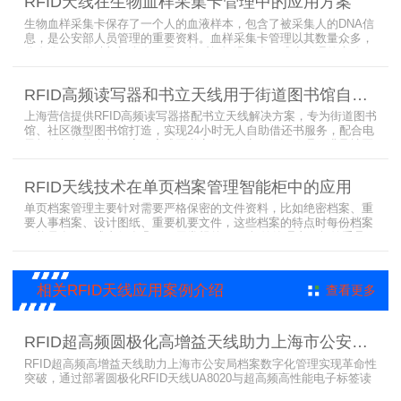
RFID天线在生物血样采集卡管理中的应用方案
13.56MHz频率，受液体干扰小，多标签阅读能力强，就成了血液血
袋管理的最佳选择，不管是血袋的冷
生物血样采集卡保存了一个人的血液样本，包含了被采集人的DNA信
息，是公安部人员管理的重要资料。血样采集卡管理以其数量众多，
分布分散，牵涉部门众多、需要长时间恒温保存而成为管理的大难
题。 现状引入最RFID射频识别技术，在血样采集卡上加入RFID芯
片，在血样采集卡使用、交接场合安装HR9206读写器，在血样采集
RFID高频读写器和书立天线用于街道图书馆自助借还书服务
卡存储柜安装HR7748读写器以及HA1026天线，整个系统的管理从登
记、入库到出库、移交
上海营信提供RFID高频读写器搭配书立天线解决方案，专为街道图书
馆、社区微型图书馆打造，实现24小时无人自助借还书服务，配合电
子标签与智能书架，高效完成图书定位、盘点、借还管理，满足社区
便民阅读建设需求。
RFID天线技术在单页档案管理智能柜中的应用
单页档案管理主要针对需要严格保密的文件资料，比如绝密档案、重
要人事档案、设计图纸、重要机要文件，这些档案的特点时每份档案
可能只有一页或者仅有几页，用常规的RFID标签管理由于标签重叠距
离近，会互相干扰，从而影响识别效果，达不到管理要求。针对此类
应用，上海营信特推出HR37X8系列支持ISO/IEC 18000-3 Mode3
EPC Class-1协议的读写器，主要特点是标签层叠情况下标签互相干
相关RFID天线应用案例介绍
查看更多
扰
RFID超高频圆极化高增益天线助力上海市公安局档案管理数字化案例
RFID超高频高增益天线助力上海市公安局档案数字化管理实现革命性
突破，通过部署圆极化RFID天线UA8020与超高频高性能电子标签读
写器UR6268，构建起覆盖全库区的智能监控网络。系统实现档案流