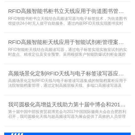
转实时追踪，档案检索时间从15分钟骤减至1分钟内，检索准确率达
99.9%，同时通过数字孪生技术确保数据安全。该解决方案有效提升
RFID高频智能书柜书立天线应用于街道图书管理案例
警务工作效率，为智慧公安建设提供可靠技术支撑，彰显科技赋能城
市安全治理的示范价
RFID智能书柜书立天线结合高频读写器与电子标签技术，为街道图书
馆提供24小时无人值守自助服务。通过内嵌RFID天线实现图书实时
盘点与精准定位，解决传统管理方式中查找困难、丢失难察觉等问
题。系统支持多层级图书管理，兼容智能书架与分布式图书馆场景，
显著提升街道图书馆资源利用率与市民借阅体验，推动全民阅读数字
RFID高频智能柜天线应用于智能试剂柜管理案例分享
化升级。
RFID智能柜天线结合高频读写器，通过电子标签实现实验室试剂的实
时盘点、精准定位及安全预警。采用根据客户智能防爆试剂柜金属腔
体开发的RFID天线有效解决了传统管理方式的痛点，提升管理效率，
已经广泛应用于全国高校、企业实验室及科研机构，为智能试剂管理
带来全新的管理方式。
高频场景化定制RFID天线与电子标签读写器应用于法院档案管理柜案例
高频场景化定制RFID天线与电子标签读写器集成的智能档案柜应用于
法院智能档案管理，通过定制高频层板天线、多端口高频读写器及
LED可点亮电子标签实现档案实时盘点与精准定位，提升法院档案管
理效率。已经成功应用于云南、贵州、四川、江苏等地超360个智能
档案柜。
我司圆极化高增益天线助力第十届中博会和2017徽商大会在合肥胜利召开
第十届中国中部投资贸易博览会与2017中国国际徽商大会在合肥胜利
召开，我司圆极化天线与超高频读写器为展会提供了高效的人员管理
解决方案，通过精准识别参展人员信息，助力展会顺利举办，展现了
RFID技术在大型会展中的应用价值。