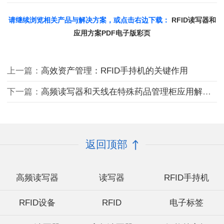
环境、防护等级等因素。本文将围绕超高频天线、高增益天线、圆极
化天线、dBi vs dBd参数解析展开分析，助您精准匹配应用场景需
求。
请继续浏览相关产品与解决方案，或点击右边下载：
RFID读写器和
应用方案PDF电子版彩页
上一篇：
高效资产管理：RFID手持机的关键作用
下一篇：
高频读写器和天线在特殊药品管理柜应用解决方案
返回顶部
高频读写器
读写器
RFID手持机
RFID设备
RFID
电子标签