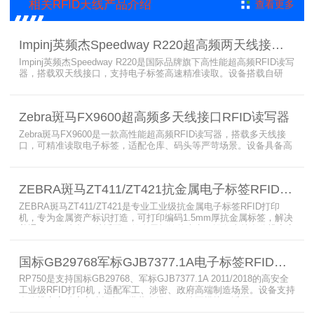
相关RFID天线产品介绍
查看更多
Impinj英频杰Speedway R220超高频两天线接口RFID读写器
Impinj英频杰Speedway R220是国际品牌旗下高性能超高频RFID读写
器，搭载双天线接口，支持电子标签高速精准读取。设备搭载自研
AutoPilot智能优化技术，适配多行业复杂工况，兼容全球射频标准，
支持PoE与DC双供电，具备抗干扰、高密度读取优势，搭配完善的开
发体系与品质认证，是仓储、智造、资产追踪场景的优选RFID读写设
Zebra斑马FX9600超高频多天线接口RFID读写器
备。
Zebra斑马FX9600是一款高性能超高频RFID读写器，搭载多天线接
口，可精准读取电子标签，适配仓库、码头等严苛场景。设备具备高
射频灵敏度、高速读取、稳定输出的优势，支持POE供电与边缘数据
处理，依托斑马国际品牌技术积淀与完善售后保障，可实现全流程库
存自动化管理，大幅降低企业运维综合成本。
ZEBRA斑马ZT411/ZT421抗金属电子标签RFID打印机
ZEBRA斑马ZT411/ZT421是专业工业级抗金属电子标签RFID打印
机，专为金属资产标识打造，可打印编码1.5mm厚抗金属标签，解决
普通RFID打印机无法适配厚款金属标签的痛点。设备支持多分辨率高
精度打印，搭载全彩触控屏，支持多协议语言与多模通信，适配各类
电子标签、天线配套使用，可现场升级RFID技术，适配全球多场景按
国标GB29768军标GJB7377.1A电子标签RFID打印机RP750
需贴标作业。
RP750是支持国标GB29768、军标GJB7377.1A 2011/2018的高安全
工业级RFID打印机，适配军工、涉密、政府高端制造场景。设备支持
多分辨率高精度高速打印，搭载合规RFID读写模块，适配
800/900MHz天线频段，可稳定加密写入电子标签数据，防篡改防克