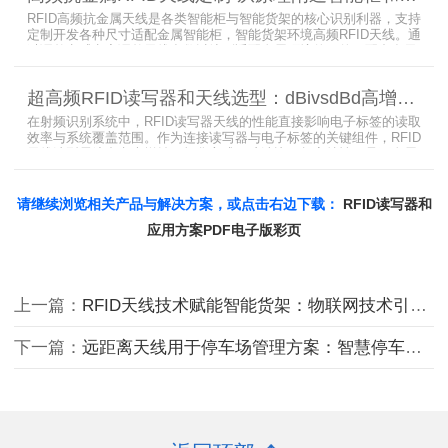
RFID高频抗金属天线是各类智能柜与智能货架的核心识别利器，支持
定制开发各种尺寸适配金属智能柜，智能货架环境高频RFID天线。通
过调整电感电容调整天线参数以达到适配金属环境的目的，配合多天
线接口的高频RFID读写器对电子标签实现精准识别，应用涵盖试剂管
理、医疗耗材、档案管理、电子物料管理、图书珠宝管理等场景，专
超高频RFID读写器和天线选型：dBivsdBd高增益与圆极化天线解析
业提供智能柜RFID天线选型与定制服务，解决金属干扰导致的识别难
题。
在射频识别系统中，RFID读写器天线的性能直接影响电子标签的读取
效率与系统覆盖范围。作为连接读写器与电子标签的关键组件，RFID
天线选型需综合考虑增益、极化方式、驻波比、频率特性、是否金属
环境、防护等级等因素。本文将围绕超高频天线、高增益天线、圆极
化天线、dBi vs dBd参数解析展开分析，助您精准匹配应用场景需
求。
请继续浏览相关产品与解决方案，或点击右边下载：
RFID读写器和
应用方案PDF电子版彩页
上一篇：
RFID天线技术赋能智能货架：物联网技术引领零售领域的革新篇章
下一篇：
远距离天线用于停车场管理方案：智慧停车的创新里程碑