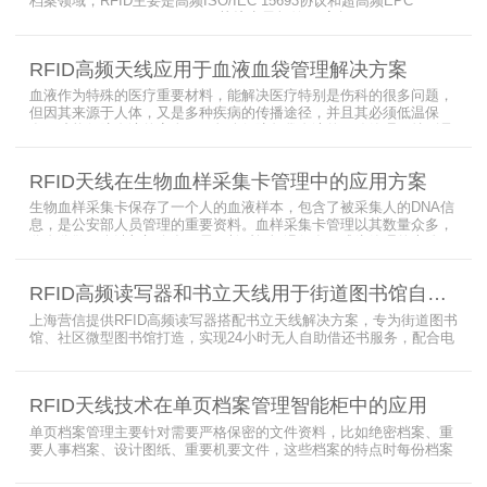
档案领域，RFID主要是高频ISO/IEC 15693协议和超高频EPC
CLASS1 G2（ISO18000-6C）协议电子标签， 高频ISO/IEC 15693
协议特点是识别范围好控制，对盘点，定位应用很适合，但识别速度
有待提高（目前HR77X8系列基本在120张/秒），而超高频EPC
RFID高频天线应用于血液血袋管理解决方案
CLASS1 G2（ISO18000-6C）
血液作为特殊的医疗重要材料，能解决医疗特别是伤科的很多问题，
但因其来源于人体，又是多种疾病的传播途径，并且其必须低温保
存，才能保障血液的安全；而怎么保障每袋血液的正确管理，特别是
每袋血液的流转流程，就是重中之重的问题了。而RFID具有多标签阅
读的特点，并且有全球唯一的ID号，高频HR7748读写器采用
RFID天线在生物血样采集卡管理中的应用方案
13.56MHz频率，受液体干扰小，多标签阅读能力强，就成了血液血
袋管理的最佳选择，不管是血袋的冷
生物血样采集卡保存了一个人的血液样本，包含了被采集人的DNA信
息，是公安部人员管理的重要资料。血样采集卡管理以其数量众多，
分布分散，牵涉部门众多、需要长时间恒温保存而成为管理的大难
题。 现状引入最RFID射频识别技术，在血样采集卡上加入RFID芯
片，在血样采集卡使用、交接场合安装HR9206读写器，在血样采集
RFID高频读写器和书立天线用于街道图书馆自助借还书服务
卡存储柜安装HR7748读写器以及HA1026天线，整个系统的管理从登
记、入库到出库、移交
上海营信提供RFID高频读写器搭配书立天线解决方案，专为街道图书
馆、社区微型图书馆打造，实现24小时无人自助借还书服务，配合电
子标签与智能书架，高效完成图书定位、盘点、借还管理，满足社区
便民阅读建设需求。
RFID天线技术在单页档案管理智能柜中的应用
单页档案管理主要针对需要严格保密的文件资料，比如绝密档案、重
要人事档案、设计图纸、重要机要文件，这些档案的特点时每份档案
可能只有一页或者仅有几页，用常规的RFID标签管理由于标签重叠距
离近，会互相干扰，从而影响识别效果，达不到管理要求。针对此类