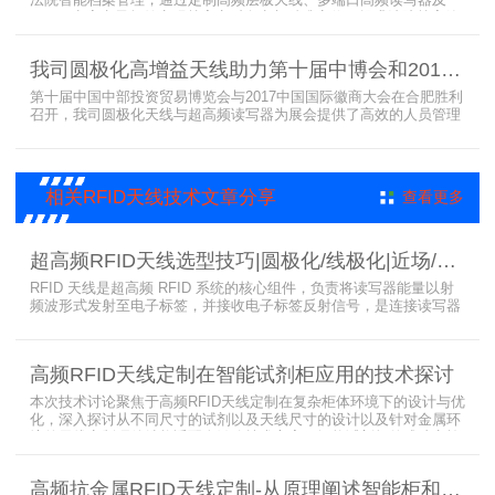
法院智能档案管理，通过定制高频层板天线、多端口高频读写器及
LED可点亮电子标签实现档案实时盘点与精准定位，提升法院档案管
理效率。已经成功应用于云南、贵州、四川、江苏等地超360个智能
档案柜。
我司圆极化高增益天线助力第十届中博会和2017徽商大会在合肥胜利召开
第十届中国中部投资贸易博览会与2017中国国际徽商大会在合肥胜利
召开，我司圆极化天线与超高频读写器为展会提供了高效的人员管理
解决方案，通过精准识别参展人员信息，助力展会顺利举办，展现了
RFID技术在大型会展中的应用价值。
相关RFID天线技术文章分享
查看更多
超高频RFID天线选型技巧|圆极化/线极化|近场/远场|增益
RFID 天线是超高频 RFID 系统的核心组件，负责将读写器能量以射
频波形式发射至电子标签，并接收电子标签反射信号，是连接读写器
与电子标签的关键桥梁。正确选型 RFID 天线直接决定系统识别稳定
性、读取距离与覆盖精度。本文从 9 个核心维度拆解超高频 RFID 天
线选型要点，为工程实施与设备采购提供专业技术参考。
高频RFID天线定制在智能试剂柜应用的技术探讨
本次技术讨论聚焦于高频RFID天线定制在复杂柜体环境下的设计与优
化，深入探讨从不同尺寸的试剂以及天线尺寸的设计以及针对金属环
境的天线定制硬件结构适配全链路技术方案。智能试剂柜的成功实施
依赖于RFID高频定制天线与柜体结构的深度耦合。上海营信是一家专
业从事无线射频识别技术(RFID)电子标签读写器与天线产品的制造
高频抗金属RFID天线定制-从原理阐述智能柜和智能货架识别核心方案
商，在高频天线定制领域具备深厚的技术积累与专业实力。