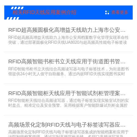
应用，上海营信特推出HR37X8系列支持ISO/IEC 18000-3 Mode3
EPC Class-1协议的读写器，主要特点是标签层叠情况下标签互相干
相关RFID天线应用案例介绍
查看更多
扰
RFID超高频圆极化高增益天线助力上海市公安局档案管理数字化案例
RFID超高频高增益天线助力上海市公安局档案数字化管理实现革命性
突破，通过部署圆极化RFID天线UA8020与超高频高性能电子标签读
写器UR6268，构建起覆盖全库区的智能监控网络。系统实现档案流
转实时追踪，档案检索时间从15分钟骤减至1分钟内，检索准确率达
99.9%，同时通过数字孪生技术确保数据安全。该解决方案有效提升
RFID高频智能书柜书立天线应用于街道图书管理案例
警务工作效率，为智慧公安建设提供可靠技术支撑，彰显科技赋能城
市安全治理的示范价
RFID智能书柜书立天线结合高频读写器与电子标签技术，为街道图书
馆提供24小时无人值守自助服务。通过内嵌RFID天线实现图书实时
盘点与精准定位，解决传统管理方式中查找困难、丢失难察觉等问
题。系统支持多层级图书管理，兼容智能书架与分布式图书馆场景，
显著提升街道图书馆资源利用率与市民借阅体验，推动全民阅读数字
RFID高频智能柜天线应用于智能试剂柜管理案例分享
化升级。
RFID智能柜天线结合高频读写器，通过电子标签实现实验室试剂的实
时盘点、精准定位及安全预警。采用根据客户智能防爆试剂柜金属腔
体开发的RFID天线有效解决了传统管理方式的痛点，提升管理效率，
已经广泛应用于全国高校、企业实验室及科研机构，为智能试剂管理
带来全新的管理方式。
高频场景化定制RFID天线与电子标签读写器应用于法院档案管理柜案例
高频场景化定制RFID天线与电子标签读写器集成的智能档案柜应用于