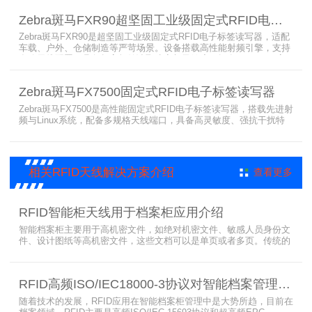
隆。大容耗材低维护、多接口可拓展，满足涉密项目强制合规与全天
Zebra斑马FXR90超坚固工业级固定式RFID电子标签读写器
候高负荷打印需求。
Zebra斑马FXR90是超坚固工业级固定式RFID电子标签读写器，适配
车载、户外、仓储制造等严苛场景。设备搭载高性能射频引擎，支持
多路天线配置，具备超高标签读取速率与灵敏度。拥有IP65/IP67高
防护等级，支持多模通信与边缘计算，宽温抗造、部署灵活，可稳定
完成大规模电子标签盘点与资产追踪，大幅提升企业RFID智能化管理
Zebra斑马FX7500固定式RFID电子标签读写器
效率。
Zebra斑马FX7500是高性能固定式RFID电子标签读写器，搭载先进射
频与Linux系统，配备多规格天线端口，具备高灵敏度、强抗干扰特
性。设备支持全球频段与多种通信协议，适配严苛工业环境，可远程
集中管理，灵活部署拓展，有效降低RFID项目综合成本，广泛适用于
各类电子标签识别采集场景。
相关RFID天线解决方案介绍
查看更多
RFID智能柜天线用于档案柜应用介绍
智能档案柜主要用于高机密文件，如绝对机密文件、敏感人员身份文
件、设计图纸等高机密文件，这些文档可以是单页或者多页。传统的
RFID标签管理，由于标签紧密重叠，会相互干扰影响识别效果，无法
满足管理要求。为了应对这种情况，上海营信特推出了使用HR37X8
系列阅读器的智能档案柜，读写器支持ISO/IEC 18000-3 Mode3 EPC
RFID高频ISO/IEC18000-3协议对智能档案管理的技术优势
Class-1协议。智能档案柜主要功能是在堆叠标签时不会相互干扰，
随着技术的发展，RFID应用在智能档案柜管理中是大势所趋，目前在