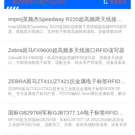
相关RFID天线产品介绍
查看更多
Impinj英频杰Speedway R220超高频两天线接口RFID读写器
Impinj英频杰Speedway R220是国际品牌旗下高性能超高频RFID读写
器，搭载双天线接口，支持电子标签高速精准读取。设备搭载自研
AutoPilot智能优化技术，适配多行业复杂工况，兼容全球射频标准，
支持PoE与DC双供电，具备抗干扰、高密度读取优势，搭配完善的开
发体系与品质认证，是仓储、智造、资产追踪场景的优选RFID读写设
Zebra斑马FX9600超高频多天线接口RFID读写器
备。
Zebra斑马FX9600是一款高性能超高频RFID读写器，搭载多天线接
口，可精准读取电子标签，适配仓库、码头等严苛场景。设备具备高
射频灵敏度、高速读取、稳定输出的优势，支持POE供电与边缘数据
处理，依托斑马国际品牌技术积淀与完善售后保障，可实现全流程库
存自动化管理，大幅降低企业运维综合成本。
ZEBRA斑马ZT411/ZT421抗金属电子标签RFID打印机
ZEBRA斑马ZT411/ZT421是专业工业级抗金属电子标签RFID打印
机，专为金属资产标识打造，可打印编码1.5mm厚抗金属标签，解决
普通RFID打印机无法适配厚款金属标签的痛点。设备支持多分辨率高
精度打印，搭载全彩触控屏，支持多协议语言与多模通信，适配各类
电子标签、天线配套使用，可现场升级RFID技术，适配全球多场景按
国标GB29768军标GJB7377.1A电子标签RFID打印机RP750
需贴标作业。
RP750是支持国标GB29768、军标GJB7377.1A 2011/2018的高安全
工业级RFID打印机，适配军工、涉密、政府高端制造场景。设备支持
多分辨率高精度高速打印，搭载合规RFID读写模块，适配
800/900MHz天线频段，可稳定加密写入电子标签数据，防篡改防克