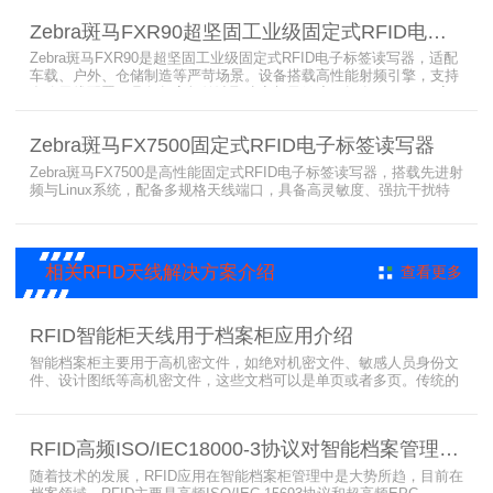
隆。大容耗材低维护、多接口可拓展，满足涉密项目强制合规与全天
Zebra斑马FXR90超坚固工业级固定式RFID电子标签读写器
候高负荷打印需求。
Zebra斑马FXR90是超坚固工业级固定式RFID电子标签读写器，适配
车载、户外、仓储制造等严苛场景。设备搭载高性能射频引擎，支持
多路天线配置，具备超高标签读取速率与灵敏度。拥有IP65/IP67高
防护等级，支持多模通信与边缘计算，宽温抗造、部署灵活，可稳定
完成大规模电子标签盘点与资产追踪，大幅提升企业RFID智能化管理
Zebra斑马FX7500固定式RFID电子标签读写器
效率。
Zebra斑马FX7500是高性能固定式RFID电子标签读写器，搭载先进射
频与Linux系统，配备多规格天线端口，具备高灵敏度、强抗干扰特
性。设备支持全球频段与多种通信协议，适配严苛工业环境，可远程
集中管理，灵活部署拓展，有效降低RFID项目综合成本，广泛适用于
各类电子标签识别采集场景。
相关RFID天线解决方案介绍
查看更多
RFID智能柜天线用于档案柜应用介绍
智能档案柜主要用于高机密文件，如绝对机密文件、敏感人员身份文
件、设计图纸等高机密文件，这些文档可以是单页或者多页。传统的
RFID标签管理，由于标签紧密重叠，会相互干扰影响识别效果，无法
满足管理要求。为了应对这种情况，上海营信特推出了使用HR37X8
系列阅读器的智能档案柜，读写器支持ISO/IEC 18000-3 Mode3 EPC
RFID高频ISO/IEC18000-3协议对智能档案管理的技术优势
Class-1协议。智能档案柜主要功能是在堆叠标签时不会相互干扰，
随着技术的发展，RFID应用在智能档案柜管理中是大势所趋，目前在