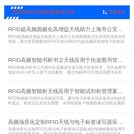
应用，上海营信特推出HR37X8系列支持ISO/IEC 18000-3 Mode3
EPC Class-1协议的读写器，主要特点是标签层叠情况下标签互相干
相关RFID天线应用案例介绍
查看更多
扰
RFID超高频圆极化高增益天线助力上海市公安局档案管理数字化案例
RFID超高频高增益天线助力上海市公安局档案数字化管理实现革命性
突破，通过部署圆极化RFID天线UA8020与超高频高性能电子标签读
写器UR6268，构建起覆盖全库区的智能监控网络。系统实现档案流
转实时追踪，档案检索时间从15分钟骤减至1分钟内，检索准确率达
99.9%，同时通过数字孪生技术确保数据安全。该解决方案有效提升
RFID高频智能书柜书立天线应用于街道图书管理案例
警务工作效率，为智慧公安建设提供可靠技术支撑，彰显科技赋能城
市安全治理的示范价
RFID智能书柜书立天线结合高频读写器与电子标签技术，为街道图书
馆提供24小时无人值守自助服务。通过内嵌RFID天线实现图书实时
盘点与精准定位，解决传统管理方式中查找困难、丢失难察觉等问
题。系统支持多层级图书管理，兼容智能书架与分布式图书馆场景，
显著提升街道图书馆资源利用率与市民借阅体验，推动全民阅读数字
RFID高频智能柜天线应用于智能试剂柜管理案例分享
化升级。
RFID智能柜天线结合高频读写器，通过电子标签实现实验室试剂的实
时盘点、精准定位及安全预警。采用根据客户智能防爆试剂柜金属腔
体开发的RFID天线有效解决了传统管理方式的痛点，提升管理效率，
已经广泛应用于全国高校、企业实验室及科研机构，为智能试剂管理
带来全新的管理方式。
高频场景化定制RFID天线与电子标签读写器应用于法院档案管理柜案例
高频场景化定制RFID天线与电子标签读写器集成的智能档案柜应用于