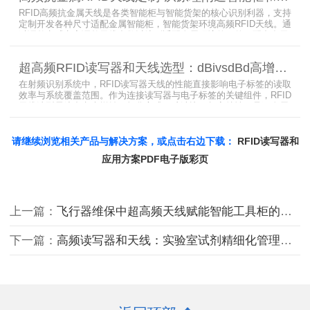
RFID高频抗金属天线是各类智能柜与智能货架的核心识别利器，支持
定制开发各种尺寸适配金属智能柜，智能货架环境高频RFID天线。通
过调整电感电容调整天线参数以达到适配金属环境的目的，配合多天
线接口的高频RFID读写器对电子标签实现精准识别，应用涵盖试剂管
理、医疗耗材、档案管理、电子物料管理、图书珠宝管理等场景，专
超高频RFID读写器和天线选型：dBivsdBd高增益与圆极化天线解析
业提供智能柜RFID天线选型与定制服务，解决金属干扰导致的识别难
题。
在射频识别系统中，RFID读写器天线的性能直接影响电子标签的读取
效率与系统覆盖范围。作为连接读写器与电子标签的关键组件，RFID
天线选型需综合考虑增益、极化方式、驻波比、频率特性、是否金属
环境、防护等级等因素。本文将围绕超高频天线、高增益天线、圆极
化天线、dBi vs dBd参数解析展开分析，助您精准匹配应用场景需
求。
请继续浏览相关产品与解决方案，或点击右边下载：
RFID读写器和
应用方案PDF电子版彩页
上一篇：
飞行器维保中超高频天线赋能智能工具柜的管控实践
下一篇：
高频读写器和天线：实验室试剂精细化管理的核心利器