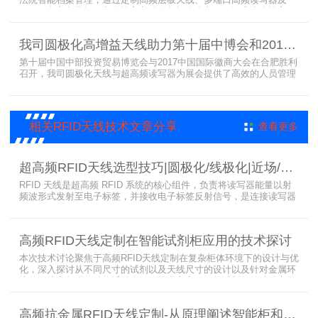
法院智能档案管理，通过定制高频层板天线、多端口高频读写器及
LED可点亮电子标签实现档案实时盘点与精准定位，提升法院档案管
理效率。已经成功应用于云南、贵州、四川、江苏等地超360个智能
档案柜。
我司圆极化高增益天线助力第十届中博会和2017徽商大会在合肥胜利召开
第十届中国中部投资贸易博览会与2017中国国际徽商大会在合肥胜利
召开，我司圆极化天线与超高频读写器为展会提供了高效的人员管理
解决方案，通过精准识别参展人员信息，助力展会顺利举办，展现了
RFID技术在大型会展中的应用价值。
相关RFID天线技术文章分享
查看更多
超高频RFID天线选型技巧|圆极化/线极化|近场/远场|增益
RFID 天线是超高频 RFID 系统的核心组件，负责将读写器能量以射
频波形式发射至电子标签，并接收电子标签反射信号，是连接读写器
与电子标签的关键桥梁。正确选型 RFID 天线直接决定系统识别稳定
性、读取距离与覆盖精度。本文从 9 个核心维度拆解超高频 RFID 天
线选型要点，为工程实施与设备采购提供专业技术参考。
高频RFID天线定制在智能试剂柜应用的技术探讨
本次技术讨论聚焦于高频RFID天线定制在复杂柜体环境下的设计与优
化，深入探讨从不同尺寸的试剂以及天线尺寸的设计以及针对金属环
境的天线定制硬件结构适配全链路技术方案。智能试剂柜的成功实施
依赖于RFID高频定制天线与柜体结构的深度耦合。上海营信是一家专
业从事无线射频识别技术(RFID)电子标签读写器与天线产品的制造
高频抗金属RFID天线定制-从原理阐述智能柜和智能货架识别核心方案
商，在高频天线定制领域具备深厚的技术积累与专业实力。