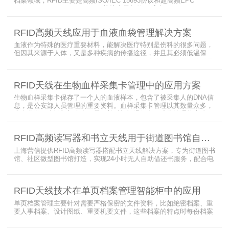
档案领域，RFID主要是高频ISO/IEC 15693协议和超高频EPC
CLASS1 G2（ISO18000-6C）协议电子标签， 高频ISO/IEC 15693
协议特点是识别范围好控制，对盘点，定位应用很适合，但识别速度
有待提高（目前HR77X8系列基本在120张/秒），而超高频EPC
RFID高频天线应用于血液血袋管理解决方案
CLASS1 G2（ISO18000-6C）
血液作为特殊的医疗重要材料，能解决医疗特别是伤科的很多问题，
但因其来源于人体，又是多种疾病的传播途径，并且其必须低温保
存，才能保障血液的安全；而怎么保障每袋血液的正确管理，特别是
每袋血液的流转流程，就是重中之重的问题了。而RFID具有多标签阅
读的特点，并且有全球唯一的ID号，高频HR7748读写器采用
RFID天线在生物血样采集卡管理中的应用方案
13.56MHz频率，受液体干扰小，多标签阅读能力强，就成了血液血
袋管理的最佳选择，不管是血袋的冷
生物血样采集卡保存了一个人的血液样本，包含了被采集人的DNA信
息，是公安部人员管理的重要资料。血样采集卡管理以其数量众多，
分布分散，牵涉部门众多、需要长时间恒温保存而成为管理的大难
题。 现状引入最RFID射频识别技术，在血样采集卡上加入RFID芯
片，在血样采集卡使用、交接场合安装HR9206读写器，在血样采集
RFID高频读写器和书立天线用于街道图书馆自助借还书服务
卡存储柜安装HR7748读写器以及HA1026天线，整个系统的管理从登
记、入库到出库、移交
上海营信提供RFID高频读写器搭配书立天线解决方案，专为街道图书
馆、社区微型图书馆打造，实现24小时无人自助借还书服务，配合电
子标签与智能书架，高效完成图书定位、盘点、借还管理，满足社区
便民阅读建设需求。
RFID天线技术在单页档案管理智能柜中的应用
单页档案管理主要针对需要严格保密的文件资料，比如绝密档案、重
要人事档案、设计图纸、重要机要文件，这些档案的特点时每份档案
可能只有一页或者仅有几页，用常规的RFID标签管理由于标签重叠距
离近，会互相干扰，从而影响识别效果，达不到管理要求。针对此类