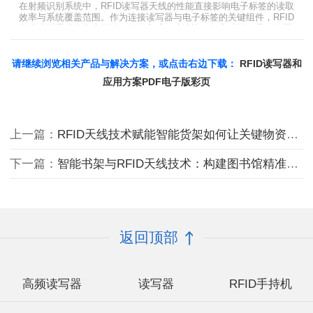
题。
在射频识别系统中，RFID读写器天线的性能直接影响电子标签的读取
效率与系统覆盖范围。作为连接读写器与电子标签的关键组件，RFID
天线选型需综合考虑增益、极化方式、驻波比、频率特性、是否金属
环境、防护等级等因素。本文将围绕超高频天线、高增益天线、圆极
化天线、dBi vs dBd参数解析展开分析，助您精准匹配应用场景需
求。
请继续浏览相关产品与解决方案，或点击右边下载：
RFID读写器和
应用方案PDF电子版彩页
上一篇：
RFID天线技术赋能智能货架如何让关键物资管理更省心、更可靠
下一篇：
智能书架与RFID天线技术：构建图书馆精准化管理新生态
返回顶部
高频读写器
读写器
RFID手持机