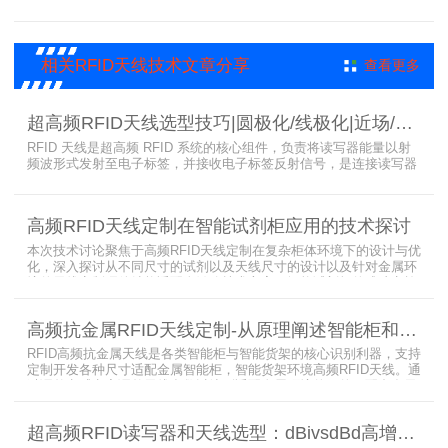
解决方案，通过精准识别参展人员信息，助力展会顺利举办，展现了
RFID技术在大型会展中的应用价值。
相关RFID天线技术文章分享
查看更多
超高频RFID天线选型技巧|圆极化/线极化|近场/远场|增益
RFID 天线是超高频 RFID 系统的核心组件，负责将读写器能量以射
频波形式发射至电子标签，并接收电子标签反射信号，是连接读写器
与电子标签的关键桥梁。正确选型 RFID 天线直接决定系统识别稳定
性、读取距离与覆盖精度。本文从 9 个核心维度拆解超高频 RFID 天
线选型要点，为工程实施与设备采购提供专业技术参考。
高频RFID天线定制在智能试剂柜应用的技术探讨
本次技术讨论聚焦于高频RFID天线定制在复杂柜体环境下的设计与优
化，深入探讨从不同尺寸的试剂以及天线尺寸的设计以及针对金属环
境的天线定制硬件结构适配全链路技术方案。智能试剂柜的成功实施
依赖于RFID高频定制天线与柜体结构的深度耦合。上海营信是一家专
业从事无线射频识别技术(RFID)电子标签读写器与天线产品的制造
高频抗金属RFID天线定制-从原理阐述智能柜和智能货架识别核心方案
商，在高频天线定制领域具备深厚的技术积累与专业实力。
RFID高频抗金属天线是各类智能柜与智能货架的核心识别利器，支持
定制开发各种尺寸适配金属智能柜，智能货架环境高频RFID天线。通
过调整电感电容调整天线参数以达到适配金属环境的目的，配合多天
线接口的高频RFID读写器对电子标签实现精准识别，应用涵盖试剂管
理、医疗耗材、档案管理、电子物料管理、图书珠宝管理等场景，专
超高频RFID读写器和天线选型：dBivsdBd高增益与圆极化天线解析
业提供智能柜RFID天线选型与定制服务，解决金属干扰导致的识别难