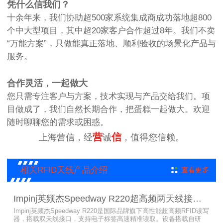
凭什么信我们？
十余年来，我们协助超500家系统集成商成功落地超800
个中大型项目，其中超20家客户合作超过8年。我们不卖
“万能方案”，只做能真正落地、顺利验收的场景化产品与
服务。
合作灵活，一起做大
您只需专注客户与方案，技术实现与产品交给我们。项
目做成了，我们自然长期合作，把蛋糕一起做大。欢迎
随时聊聊您的需求或困惑。
营
信
上海营信，经
诚
，值得您信赖。
相关RFID天线产品介绍
查看更多
Impinj英频杰Speedway R220超高频两天线接口RFID读写器
Impinj英频杰Speedway R220是国际品牌旗下高性能超高频RFID读写
器，搭载双天线接口，支持电子标签高速精准读取。设备搭载自研