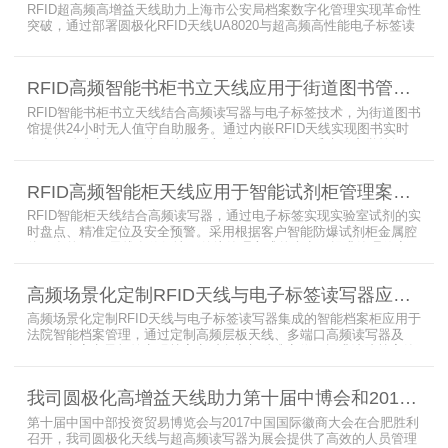
RFID超高频高增益天线助力上海市公安局档案数字化管理实现革命性
突破，通过部署圆极化RFID天线UA8020与超高频高性能电子标签读
写器UR6268，构建起覆盖全库区的智能监控网络。系统实现档案流
转实时追踪，档案检索时间从15分钟骤减至1分钟内，检索准确率达
99.9%，同时通过数字孪生技术确保数据安全。该解决方案有效提升
RFID高频智能书柜书立天线应用于街道图书管理案例
警务工作效率，为智慧公安建设提供可靠技术支撑，彰显科技赋能城
市安全治理的示范价
RFID智能书柜书立天线结合高频读写器与电子标签技术，为街道图书
馆提供24小时无人值守自助服务。通过内嵌RFID天线实现图书实时
盘点与精准定位，解决传统管理方式中查找困难、丢失难察觉等问
题。系统支持多层级图书管理，兼容智能书架与分布式图书馆场景，
显著提升街道图书馆资源利用率与市民借阅体验，推动全民阅读数字
RFID高频智能柜天线应用于智能试剂柜管理案例分享
化升级。
RFID智能柜天线结合高频读写器，通过电子标签实现实验室试剂的实
时盘点、精准定位及安全预警。采用根据客户智能防爆试剂柜金属腔
体开发的RFID天线有效解决了传统管理方式的痛点，提升管理效率，
已经广泛应用于全国高校、企业实验室及科研机构，为智能试剂管理
带来全新的管理方式。
高频场景化定制RFID天线与电子标签读写器应用于法院档案管理柜案例
高频场景化定制RFID天线与电子标签读写器集成的智能档案柜应用于
法院智能档案管理，通过定制高频层板天线、多端口高频读写器及
LED可点亮电子标签实现档案实时盘点与精准定位，提升法院档案管
理效率。已经成功应用于云南、贵州、四川、江苏等地超360个智能
档案柜。
我司圆极化高增益天线助力第十届中博会和2017徽商大会在合肥胜利召开
第十届中国中部投资贸易博览会与2017中国国际徽商大会在合肥胜利
召开，我司圆极化天线与超高频读写器为展会提供了高效的人员管理