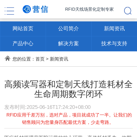
RFID天线场景化定制专家
网站首页
公司简介
新闻资讯
产品中心
解决方案
技术与支持
联系方式
您的位置：
首页
>
新闻资讯
高频读写器和定制天线打造耗材全
生命周期数字闭环
发布时间:2025-06-16T17:24:20+08:00
RFID应用千差万别，选对产品，项目就成功了一半。让我们的
销售顾问为您量身匹配最优方案，少走弯路。