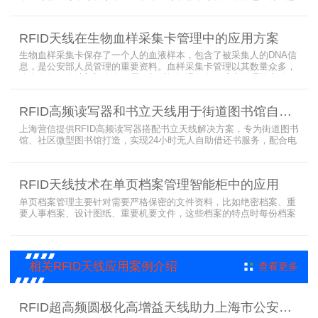
存，才能保障血液的安全；而怎么保障每袋血液的正确管理，特别是
每袋血液的流转流程，就是重中之重的问题了。而RFID具有多标签阅
读的特点，并且有全球唯一的ID号，高频HR7748读写器采用
RFID天线在生物血样采集卡管理中的应用方案
13.56MHz频率，受液体干扰小，多标签阅读能力强，就成了血液血
袋管理的最佳选择，不管是血袋的冷
生物血样采集卡保存了一个人的血液样本，包含了被采集人的DNA信
息，是公安部人员管理的重要资料。血样采集卡管理以其数量众多，
分布分散，牵涉部门众多、需要长时间恒温保存而成为管理的大难
题。 现状引入最RFID射频识别技术，在血样采集卡上加入RFID芯
片，在血样采集卡使用、交接场合安装HR9206读写器，在血样采集
RFID高频读写器和书立天线用于街道图书馆自助借还书服务
卡存储柜安装HR7748读写器以及HA1026天线，整个系统的管理从登
记、入库到出库、移交
上海营信提供RFID高频读写器搭配书立天线解决方案，专为街道图书
馆、社区微型图书馆打造，实现24小时无人自助借还书服务，配合电
子标签与智能书架，高效完成图书定位、盘点、借还管理，满足社区
便民阅读建设需求。
RFID天线技术在单页档案管理智能柜中的应用
单页档案管理主要针对需要严格保密的文件资料，比如绝密档案、重
要人事档案、设计图纸、重要机要文件，这些档案的特点时每份档案
可能只有一页或者仅有几页，用常规的RFID标签管理由于标签重叠距
离近，会互相干扰，从而影响识别效果，达不到管理要求。针对此类
应用，上海营信特推出HR37X8系列支持ISO/IEC 18000-3 Mode3
EPC Class-1协议的读写器，主要特点是标签层叠情况下标签互相干
相关RFID天线应用案例介绍
查看更多
扰
RFID超高频圆极化高增益天线助力上海市公安局档案管理数字化案例