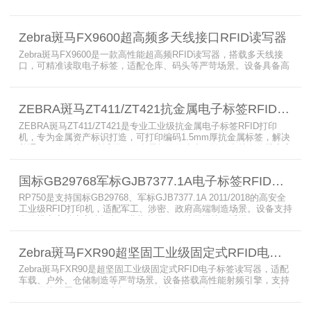
AutoPilot智能优化技术，适配多行业复杂工况，兼容全球射频标准，
支持PoE与DC双供电，具备抗干扰、高密度读取优势，搭配完善的开
发体系与品质认证，是仓储、智造、资产追踪场景的优选RFID读写设
Zebra斑马FX9600超高频多天线接口RFID读写器
备。
Zebra斑马FX9600是一款高性能超高频RFID读写器，搭载多天线接
口，可精准读取电子标签，适配仓库、码头等严苛场景。设备具备高
射频灵敏度、高速读取、稳定输出的优势，支持POE供电与边缘数据
处理，依托斑马国际品牌技术积淀与完善售后保障，可实现全流程库
存自动化管理，大幅降低企业运维综合成本。
ZEBRA斑马ZT411/ZT421抗金属电子标签RFID打印机
ZEBRA斑马ZT411/ZT421是专业工业级抗金属电子标签RFID打印
机，专为金属资产标识打造，可打印编码1.5mm厚抗金属标签，解决
普通RFID打印机无法适配厚款金属标签的痛点。设备支持多分辨率高
精度打印，搭载全彩触控屏，支持多协议语言与多模通信，适配各类
电子标签、天线配套使用，可现场升级RFID技术，适配全球多场景按
国标GB29768军标GJB7377.1A电子标签RFID打印机RP750
需贴标作业。
RP750是支持国标GB29768、军标GJB7377.1A 2011/2018的高安全
工业级RFID打印机，适配军工、涉密、政府高端制造场景。设备支持
多分辨率高精度高速打印，搭载合规RFID读写模块，适配
800/900MHz天线频段，可稳定加密写入电子标签数据，防篡改防克
隆。大容耗材低维护、多接口可拓展，满足涉密项目强制合规与全天
Zebra斑马FXR90超坚固工业级固定式RFID电子标签读写器
候高负荷打印需求。
Zebra斑马FXR90是超坚固工业级固定式RFID电子标签读写器，适配
车载、户外、仓储制造等严苛场景。设备搭载高性能射频引擎，支持
多路天线配置，具备超高标签读取速率与灵敏度。拥有IP65/IP67高
防护等级，支持多模通信与边缘计算，宽温抗造、部署灵活，可稳定