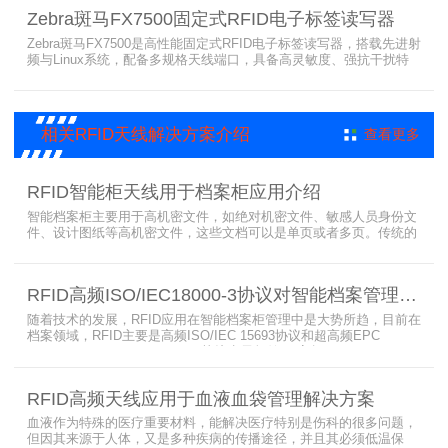
完成大规模电子标签盘点与资产追踪，大幅提升企业RFID智能化管理
Zebra斑马FX7500固定式RFID电子标签读写器
效率。
Zebra斑马FX7500是高性能固定式RFID电子标签读写器，搭载先进射
频与Linux系统，配备多规格天线端口，具备高灵敏度、强抗干扰特
性。设备支持全球频段与多种通信协议，适配严苛工业环境，可远程
集中管理，灵活部署拓展，有效降低RFID项目综合成本，广泛适用于
各类电子标签识别采集场景。
相关RFID天线解决方案介绍
查看更多
RFID智能柜天线用于档案柜应用介绍
智能档案柜主要用于高机密文件，如绝对机密文件、敏感人员身份文
件、设计图纸等高机密文件，这些文档可以是单页或者多页。传统的
RFID标签管理，由于标签紧密重叠，会相互干扰影响识别效果，无法
满足管理要求。为了应对这种情况，上海营信特推出了使用HR37X8
系列阅读器的智能档案柜，读写器支持ISO/IEC 18000-3 Mode3 EPC
RFID高频ISO/IEC18000-3协议对智能档案管理的技术优势
Class-1协议。智能档案柜主要功能是在堆叠标签时不会相互干扰，
随着技术的发展，RFID应用在智能档案柜管理中是大势所趋，目前在
档案领域，RFID主要是高频ISO/IEC 15693协议和超高频EPC
CLASS1 G2（ISO18000-6C）协议电子标签， 高频ISO/IEC 15693
协议特点是识别范围好控制，对盘点，定位应用很适合，但识别速度
有待提高（目前HR77X8系列基本在120张/秒），而超高频EPC
RFID高频天线应用于血液血袋管理解决方案
CLASS1 G2（ISO18000-6C）
血液作为特殊的医疗重要材料，能解决医疗特别是伤科的很多问题，
但因其来源于人体，又是多种疾病的传播途径，并且其必须低温保