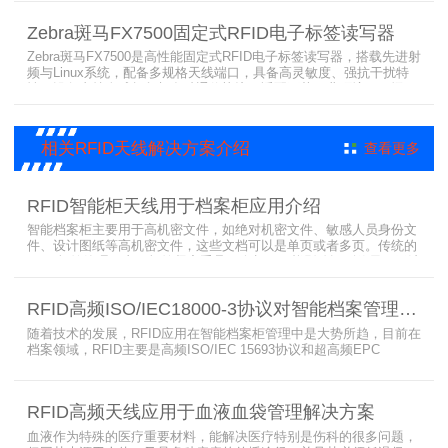
防护等级，支持多模通信与边缘计算，宽温抗造、部署灵活，可稳定
完成大规模电子标签盘点与资产追踪，大幅提升企业RFID智能化管理
Zebra斑马FX7500固定式RFID电子标签读写器
效率。
Zebra斑马FX7500是高性能固定式RFID电子标签读写器，搭载先进射
频与Linux系统，配备多规格天线端口，具备高灵敏度、强抗干扰特
性。设备支持全球频段与多种通信协议，适配严苛工业环境，可远程
集中管理，灵活部署拓展，有效降低RFID项目综合成本，广泛适用于
各类电子标签识别采集场景。
相关RFID天线解决方案介绍
查看更多
RFID智能柜天线用于档案柜应用介绍
智能档案柜主要用于高机密文件，如绝对机密文件、敏感人员身份文
件、设计图纸等高机密文件，这些文档可以是单页或者多页。传统的
RFID标签管理，由于标签紧密重叠，会相互干扰影响识别效果，无法
满足管理要求。为了应对这种情况，上海营信特推出了使用HR37X8
系列阅读器的智能档案柜，读写器支持ISO/IEC 18000-3 Mode3 EPC
RFID高频ISO/IEC18000-3协议对智能档案管理的技术优势
Class-1协议。智能档案柜主要功能是在堆叠标签时不会相互干扰，
随着技术的发展，RFID应用在智能档案柜管理中是大势所趋，目前在
档案领域，RFID主要是高频ISO/IEC 15693协议和超高频EPC
CLASS1 G2（ISO18000-6C）协议电子标签， 高频ISO/IEC 15693
协议特点是识别范围好控制，对盘点，定位应用很适合，但识别速度
有待提高（目前HR77X8系列基本在120张/秒），而超高频EPC
RFID高频天线应用于血液血袋管理解决方案
CLASS1 G2（ISO18000-6C）
血液作为特殊的医疗重要材料，能解决医疗特别是伤科的很多问题，