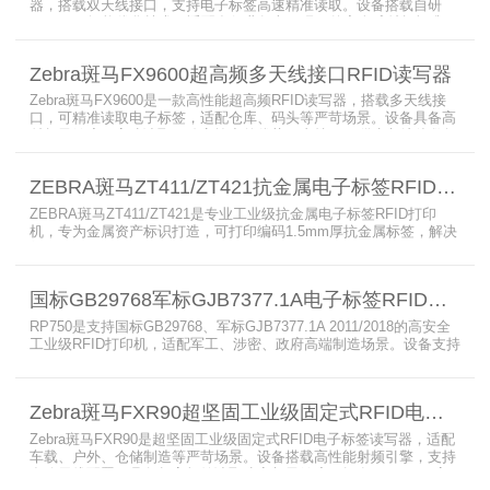
器，搭载双天线接口，支持电子标签高速精准读取。设备搭载自研
AutoPilot智能优化技术，适配多行业复杂工况，兼容全球射频标准，
支持PoE与DC双供电，具备抗干扰、高密度读取优势，搭配完善的开
发体系与品质认证，是仓储、智造、资产追踪场景的优选RFID读写设
Zebra斑马FX9600超高频多天线接口RFID读写器
备。
Zebra斑马FX9600是一款高性能超高频RFID读写器，搭载多天线接
口，可精准读取电子标签，适配仓库、码头等严苛场景。设备具备高
射频灵敏度、高速读取、稳定输出的优势，支持POE供电与边缘数据
处理，依托斑马国际品牌技术积淀与完善售后保障，可实现全流程库
存自动化管理，大幅降低企业运维综合成本。
ZEBRA斑马ZT411/ZT421抗金属电子标签RFID打印机
ZEBRA斑马ZT411/ZT421是专业工业级抗金属电子标签RFID打印
机，专为金属资产标识打造，可打印编码1.5mm厚抗金属标签，解决
普通RFID打印机无法适配厚款金属标签的痛点。设备支持多分辨率高
精度打印，搭载全彩触控屏，支持多协议语言与多模通信，适配各类
电子标签、天线配套使用，可现场升级RFID技术，适配全球多场景按
国标GB29768军标GJB7377.1A电子标签RFID打印机RP750
需贴标作业。
RP750是支持国标GB29768、军标GJB7377.1A 2011/2018的高安全
工业级RFID打印机，适配军工、涉密、政府高端制造场景。设备支持
多分辨率高精度高速打印，搭载合规RFID读写模块，适配
800/900MHz天线频段，可稳定加密写入电子标签数据，防篡改防克
隆。大容耗材低维护、多接口可拓展，满足涉密项目强制合规与全天
Zebra斑马FXR90超坚固工业级固定式RFID电子标签读写器
候高负荷打印需求。
Zebra斑马FXR90是超坚固工业级固定式RFID电子标签读写器，适配
车载、户外、仓储制造等严苛场景。设备搭载高性能射频引擎，支持
多路天线配置，具备超高标签读取速率与灵敏度。拥有IP65/IP67高