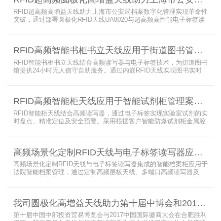
RFID超高频高增益天线助力上海市公安局档案数字化管理实现革命性
突破，通过部署圆极化RFID天线UA8020与超高频高性能电子标签读
写器UR6268，构建起覆盖全库区的智能监控网络。系统实现档案流
转实时追踪，档案检索时间从15分钟骤减至1分钟内，检索准确率达
99.9%，同时通过数字孪生技术确保数据安全。该解决方案有效提升
RFID高频智能书柜书立天线应用于街道图书管理案例
警务工作效率，为智慧公安建设提供可靠技术支撑，彰显科技赋能城
市安全治理的示范价
RFID智能书柜书立天线结合高频读写器与电子标签技术，为街道图书
馆提供24小时无人值守自助服务。通过内嵌RFID天线实现图书实时
盘点与精准定位，解决传统管理方式中查找困难、丢失难察觉等问
题。系统支持多层级图书管理，兼容智能书架与分布式图书馆场景，
显著提升街道图书馆资源利用率与市民借阅体验，推动全民阅读数字
RFID高频智能柜天线应用于智能试剂柜管理案例分享
化升级。
RFID智能柜天线结合高频读写器，通过电子标签实现实验室试剂的实
时盘点、精准定位及安全预警。采用根据客户智能防爆试剂柜金属腔
体开发的RFID天线有效解决了传统管理方式的痛点，提升管理效率，
已经广泛应用于全国高校、企业实验室及科研机构，为智能试剂管理
带来全新的管理方式。
高频场景化定制RFID天线与电子标签读写器应用于法院档案管理柜案例
高频场景化定制RFID天线与电子标签读写器集成的智能档案柜应用于
法院智能档案管理，通过定制高频层板天线、多端口高频读写器及
LED可点亮电子标签实现档案实时盘点与精准定位，提升法院档案管
理效率。已经成功应用于云南、贵州、四川、江苏等地超360个智能
档案柜。
我司圆极化高增益天线助力第十届中博会和2017徽商大会在合肥胜利召开
第十届中国中部投资贸易博览会与2017中国国际徽商大会在合肥胜利