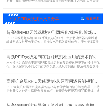
召开，我司圆极化天线与超高频读写器为展会提供了高效的人员管理
解决方案，通过精准识别参展人员信息，助力展会顺利举办，展现了
RFID技术在大型会展中的应用价值。
相关RFID天线技术文章分享
查看更多
超高频RFID天线选型技巧|圆极化/线极化|近场/远场|增益
RFID 天线是超高频 RFID 系统的核心组件，负责将读写器能量以射
频波形式发射至电子标签，并接收电子标签反射信号，是连接读写器
与电子标签的关键桥梁。正确选型 RFID 天线直接决定系统识别稳定
性、读取距离与覆盖精度。本文从 9 个核心维度拆解超高频 RFID 天
线选型要点，为工程实施与设备采购提供专业技术参考。
高频RFID天线定制在智能试剂柜应用的技术探讨
本次技术讨论聚焦于高频RFID天线定制在复杂柜体环境下的设计与优
化，深入探讨从不同尺寸的试剂以及天线尺寸的设计以及针对金属环
境的天线定制硬件结构适配全链路技术方案。智能试剂柜的成功实施
依赖于RFID高频定制天线与柜体结构的深度耦合。上海营信是一家专
业从事无线射频识别技术(RFID)电子标签读写器与天线产品的制造
高频抗金属RFID天线定制-从原理阐述智能柜和智能货架识别核心方案
商，在高频天线定制领域具备深厚的技术积累与专业实力。
RFID高频抗金属天线是各类智能柜与智能货架的核心识别利器，支持
定制开发各种尺寸适配金属智能柜，智能货架环境高频RFID天线。通
过调整电感电容调整天线参数以达到适配金属环境的目的，配合多天
线接口的高频RFID读写器对电子标签实现精准识别，应用涵盖试剂管
理、医疗耗材、档案管理、电子物料管理、图书珠宝管理等场景，专
超高频RFID读写器和天线选型：dBivsdBd高增益与圆极化天线解析
业提供智能柜RFID天线选型与定制服务，解决金属干扰导致的识别难