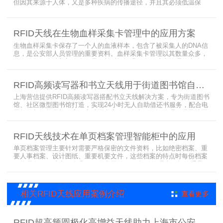
但因其来源于人体，又是多种疾病的传播途径，并且其必须低温保
存，才能保障血液的安全；而怎么保障每袋血液的正确管理，特别是
每袋血液的流转流程，就是重中之重的问题了。而RFID具有多标签阅
读的特点，并且有全球唯一的ID号，高频HR7748读写器采用
RFID天线在生物血样采集卡管理中的应用方案
13.56MHz频率，受液体干扰小，多标签阅读能力强，就成了血液血
袋管理的最佳选择，不管是血袋的冷
生物血样采集卡保存了一个人的血液样本，包含了被采集人的DNA信
息，是公安部人员管理的重要资料。血样采集卡管理以其数量众多，
分布分散，牵涉部门众多、需要长时间恒温保存而成为管理的大难
题。 现状引入最RFID射频识别技术，在血样采集卡上加入RFID芯
片，在血样采集卡使用、交接场合安装HR9206读写器，在血样采集
RFID高频读写器和书立天线用于街道图书馆自助借还书服务
卡存储柜安装HR7748读写器以及HA1026天线，整个系统的管理从登
记、入库到出库、移交
上海营信提供RFID高频读写器搭配书立天线解决方案，专为街道图书
馆、社区微型图书馆打造，实现24小时无人自助借还书服务，配合电
子标签与智能书架，高效完成图书定位、盘点、借还管理，满足社区
便民阅读建设需求。
RFID天线技术在单页档案管理智能柜中的应用
单页档案管理主要针对需要严格保密的文件资料，比如绝密档案、重
要人事档案、设计图纸、重要机要文件，这些档案的特点时每份档案
可能只有一页或者仅有几页，用常规的RFID标签管理由于标签重叠距
离近，会互相干扰，从而影响识别效果，达不到管理要求。针对此类
应用，上海营信特推出HR37X8系列支持ISO/IEC 18000-3 Mode3
EPC Class-1协议的读写器，主要特点是标签层叠情况下标签互相干
相关RFID天线应用案例介绍
查看更多
扰
RFID超高频圆极化高增益天线助力上海市公安局档案管理数字化案例