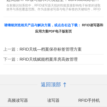
题。
在射频识别系统中，RFID读写器天线的性能直接影响电子标签的读取
效率与系统覆盖范围。作为连接读写器与电子标签的关键组件，RFID
天线选型需综合考虑增益、极化方式、驻波比、频率特性、是否金属
环境、防护等级等因素。本文将围绕超高频天线、高增益天线、圆极
化天线、dBi vs dBd参数解析展开分析，助您精准匹配应用场景需
求。
请继续浏览相关产品与解决方案，或点击右边下载：
RFID读写器和
应用方案PDF电子版彩页
上一篇：
RFID天线—档案保存标签管理方案
下一篇：
RFID天线赋能档案库房高效管理
返回顶部
高频读写器
读写器
RFID手持机