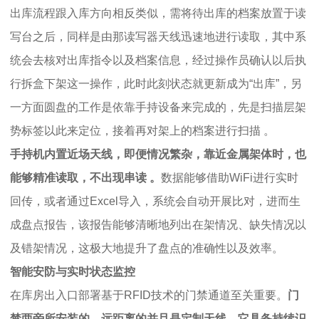
出库流程跟入库方向相反类似，需将待出库的档案放置于读
写台之后，同样是由那读写器天线迅速地进行读取，其中系
统会去核对出库指令以及档案信息，经过操作员确认以后执
行拆盒下架这一操作，此时此刻状态就更新成为“出库”，另
一方面圆盘的工作是依靠手持设备来完成的，先是扫描层架
势标签以此来定位，接着再对架上的档案进行扫描 。
手持机内置近场天线，即便情况繁杂，靠近金属架体时，也
能够精准读取，不出现串读 。
数据能够借助WiFi进行实时
回传，或者通过Excel导入，系统会自动开展比对，进而生
成盘点报告，该报告能够清晰地列出在架情况、缺失情况以
及错架情况，这极大地提升了盘点的准确性以及效率。
智能安防与实时状态监控
在库房出入口部署基于RFID技术的门禁通道至关重要。
门
禁两旁所安装的，远距离的并且是定制天线，它具备持续识