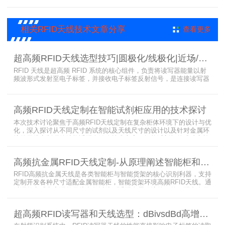
RFID技术在大型会展中的应用价值。
相关RFID天线技术文章分享
查看更多
超高频RFID天线选型技巧|圆极化/线极化|近场/远场|增益
RFID 天线是超高频 RFID 系统的核心组件，负责将读写器能量以射
频波形式发射至电子标签，并接收电子标签反射信号，是连接读写器
与电子标签的关键桥梁。正确选型 RFID 天线直接决定系统识别稳定
性、读取距离与覆盖精度。本文从 9 个核心维度拆解超高频 RFID 天
线选型要点，为工程实施与设备采购提供专业技术参考。
高频RFID天线定制在智能试剂柜应用的技术探讨
本次技术讨论聚焦于高频RFID天线定制在复杂柜体环境下的设计与优
化，深入探讨从不同尺寸的试剂以及天线尺寸的设计以及针对金属环
境的天线定制硬件结构适配全链路技术方案。智能试剂柜的成功实施
依赖于RFID高频定制天线与柜体结构的深度耦合。上海营信是一家专
业从事无线射频识别技术(RFID)电子标签读写器与天线产品的制造
高频抗金属RFID天线定制-从原理阐述智能柜和智能货架识别核心方案
商，在高频天线定制领域具备深厚的技术积累与专业实力。
RFID高频抗金属天线是各类智能柜与智能货架的核心识别利器，支持
定制开发各种尺寸适配金属智能柜，智能货架环境高频RFID天线。通
过调整电感电容调整天线参数以达到适配金属环境的目的，配合多天
线接口的高频RFID读写器对电子标签实现精准识别，应用涵盖试剂管
理、医疗耗材、档案管理、电子物料管理、图书珠宝管理等场景，专
超高频RFID读写器和天线选型：dBivsdBd高增益与圆极化天线解析
业提供智能柜RFID天线选型与定制服务，解决金属干扰导致的识别难
题。