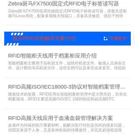
Zebra斑马FX7500固定式RFID电子标签读写器
效率。
Zebra斑马FX7500是高性能固定式RFID电子标签读写器，搭载先进射
频与Linux系统，配备多规格天线端口，具备高灵敏度、强抗干扰特
性。设备支持全球频段与多种通信协议，适配严苛工业环境，可远程
集中管理，灵活部署拓展，有效降低RFID项目综合成本，广泛适用于
各类电子标签识别采集场景。
相关RFID天线解决方案介绍
查看更多
RFID智能柜天线用于档案柜应用介绍
智能档案柜主要用于高机密文件，如绝对机密文件、敏感人员身份文
件、设计图纸等高机密文件，这些文档可以是单页或者多页。传统的
RFID标签管理，由于标签紧密重叠，会相互干扰影响识别效果，无法
满足管理要求。为了应对这种情况，上海营信特推出了使用HR37X8
系列阅读器的智能档案柜，读写器支持ISO/IEC 18000-3 Mode3 EPC
RFID高频ISO/IEC18000-3协议对智能档案管理的技术优势
Class-1协议。智能档案柜主要功能是在堆叠标签时不会相互干扰，
随着技术的发展，RFID应用在智能档案柜管理中是大势所趋，目前在
档案领域，RFID主要是高频ISO/IEC 15693协议和超高频EPC
CLASS1 G2（ISO18000-6C）协议电子标签， 高频ISO/IEC 15693
协议特点是识别范围好控制，对盘点，定位应用很适合，但识别速度
有待提高（目前HR77X8系列基本在120张/秒），而超高频EPC
RFID高频天线应用于血液血袋管理解决方案
CLASS1 G2（ISO18000-6C）
血液作为特殊的医疗重要材料，能解决医疗特别是伤科的很多问题，
但因其来源于人体，又是多种疾病的传播途径，并且其必须低温保