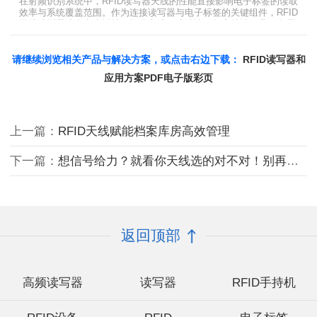
在射频识别系统中，RFID读写器天线的性能直接影响电子标签的读取
效率与系统覆盖范围。作为连接读写器与电子标签的关键组件，RFID
天线选型需综合考虑增益、极化方式、驻波比、频率特性、是否金属
环境、防护等级等因素。本文将围绕超高频天线、高增益天线、圆极
化天线、dBi vs dBd参数解析展开分析，助您精准匹配应用场景需
求。
请继续浏览相关产品与解决方案，或点击右边下载：
RFID读写器和
应用方案PDF电子版彩页
上一篇：
RFID天线赋能档案库房高效管理
下一篇：
想信号给力？就看你天线选的对不对！别再让效率卡在这‘最后一米’
返回顶部
高频读写器
读写器
RFID手持机