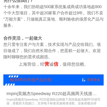
凭什么信我们？
十余年来，我们协助超500家系统集成商成功落地超800
个中大型项目，其中超20家客户合作超过8年。我们不卖
“万能方案”，只做能真正落地、顺利验收的场景化产品与
服务。
合作灵活，一起做大
您只需专注客户与方案，技术实现与产品交给我们。项
目做成了，我们自然长期合作，把蛋糕一起做大。欢迎
随时聊聊您的需求或困惑。
营
信
上海营信，经
诚
，值得您信赖。
相关RFID天线产品介绍
查看更多
Impinj英频杰Speedway R220超高频两天线接口RFID读写器
Impinj英频杰Speedway R220是国际品牌旗下高性能超高频RFID读写
器，搭载双天线接口，支持电子标签高速精准读取。设备搭载自研