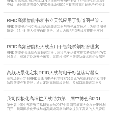
RFID超高频高增益天线助力上海市公安局档案数字化管理实现革命性
突破，通过部署圆极化RFID天线UA8020与超高频高性能电子标签读
写器UR6268，构建起覆盖全库区的智能监控网络。系统实现档案流
转实时追踪，档案检索时间从15分钟骤减至1分钟内，检索准确率达
99.9%，同时通过数字孪生技术确保数据安全。该解决方案有效提升
RFID高频智能书柜书立天线应用于街道图书管理案例
警务工作效率，为智慧公安建设提供可靠技术支撑，彰显科技赋能城
市安全治理的示范价
RFID智能书柜书立天线结合高频读写器与电子标签技术，为街道图书
馆提供24小时无人值守自助服务。通过内嵌RFID天线实现图书实时
盘点与精准定位，解决传统管理方式中查找困难、丢失难察觉等问
题。系统支持多层级图书管理，兼容智能书架与分布式图书馆场景，
显著提升街道图书馆资源利用率与市民借阅体验，推动全民阅读数字
RFID高频智能柜天线应用于智能试剂柜管理案例分享
化升级。
RFID智能柜天线结合高频读写器，通过电子标签实现实验室试剂的实
时盘点、精准定位及安全预警。采用根据客户智能防爆试剂柜金属腔
体开发的RFID天线有效解决了传统管理方式的痛点，提升管理效率，
已经广泛应用于全国高校、企业实验室及科研机构，为智能试剂管理
带来全新的管理方式。
高频场景化定制RFID天线与电子标签读写器应用于法院档案管理柜案例
高频场景化定制RFID天线与电子标签读写器集成的智能档案柜应用于
法院智能档案管理，通过定制高频层板天线、多端口高频读写器及
LED可点亮电子标签实现档案实时盘点与精准定位，提升法院档案管
理效率。已经成功应用于云南、贵州、四川、江苏等地超360个智能
档案柜。
我司圆极化高增益天线助力第十届中博会和2017徽商大会在合肥胜利召开
第十届中国中部投资贸易博览会与2017中国国际徽商大会在合肥胜利
召开，我司圆极化天线与超高频读写器为展会提供了高效的人员管理
解决方案，通过精准识别参展人员信息，助力展会顺利举办，展现了