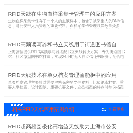
存，才能保障血液的安全；而怎么保障每袋血液的正确管理，特别是
每袋血液的流转流程，就是重中之重的问题了。而RFID具有多标签阅
读的特点，并且有全球唯一的ID号，高频HR7748读写器采用
RFID天线在生物血样采集卡管理中的应用方案
13.56MHz频率，受液体干扰小，多标签阅读能力强，就成了血液血
袋管理的最佳选择，不管是血袋的冷
生物血样采集卡保存了一个人的血液样本，包含了被采集人的DNA信
息，是公安部人员管理的重要资料。血样采集卡管理以其数量众多，
分布分散，牵涉部门众多、需要长时间恒温保存而成为管理的大难
题。 现状引入最RFID射频识别技术，在血样采集卡上加入RFID芯
片，在血样采集卡使用、交接场合安装HR9206读写器，在血样采集
RFID高频读写器和书立天线用于街道图书馆自助借还书服务
卡存储柜安装HR7748读写器以及HA1026天线，整个系统的管理从登
记、入库到出库、移交
上海营信提供RFID高频读写器搭配书立天线解决方案，专为街道图书
馆、社区微型图书馆打造，实现24小时无人自助借还书服务，配合电
子标签与智能书架，高效完成图书定位、盘点、借还管理，满足社区
便民阅读建设需求。
RFID天线技术在单页档案管理智能柜中的应用
单页档案管理主要针对需要严格保密的文件资料，比如绝密档案、重
要人事档案、设计图纸、重要机要文件，这些档案的特点时每份档案
可能只有一页或者仅有几页，用常规的RFID标签管理由于标签重叠距
离近，会互相干扰，从而影响识别效果，达不到管理要求。针对此类
应用，上海营信特推出HR37X8系列支持ISO/IEC 18000-3 Mode3
EPC Class-1协议的读写器，主要特点是标签层叠情况下标签互相干
相关RFID天线应用案例介绍
查看更多
扰
RFID超高频圆极化高增益天线助力上海市公安局档案管理数字化案例