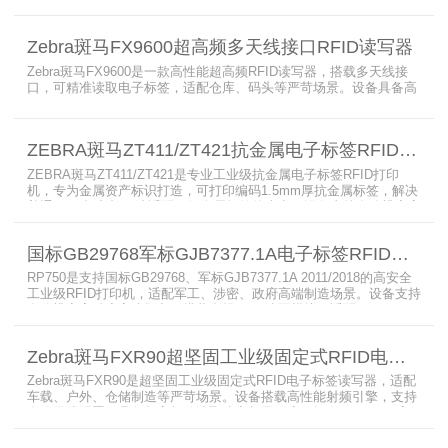
AutoPilot智能优化技术，适配多行业复杂工况，兼容全球射频标准，
支持PoE与DC双供电，具备抗干扰、高密度读取优势，搭配完善的开
发体系与品质认证，是仓储、智造、资产追踪场景的优选RFID读写设
Zebra斑马FX9600超高频多天线接口RFID读写器
备。
Zebra斑马FX9600是一款高性能超高频RFID读写器，搭载多天线接
口，可精准读取电子标签，适配仓库、码头等严苛场景。设备具备高
射频灵敏度、高速读取、稳定输出的优势，支持POE供电与边缘数据
处理，依托斑马国际品牌技术积淀与完善售后保障，可实现全流程库
存自动化管理，大幅降低企业运维综合成本。
ZEBRA斑马ZT411/ZT421抗金属电子标签RFID打印机
ZEBRA斑马ZT411/ZT421是专业工业级抗金属电子标签RFID打印
机，专为金属资产标识打造，可打印编码1.5mm厚抗金属标签，解决
普通RFID打印机无法适配厚款金属标签的痛点。设备支持多分辨率高
精度打印，搭载全彩触控屏，支持多协议语言与多模通信，适配各类
电子标签、天线配套使用，可现场升级RFID技术，适配全球多场景按
国标GB29768军标GJB7377.1A电子标签RFID打印机RP750
需贴标作业。
RP750是支持国标GB29768、军标GJB7377.1A 2011/2018的高安全
工业级RFID打印机，适配军工、涉密、政府高端制造场景。设备支持
多分辨率高精度高速打印，搭载合规RFID读写模块，适配
800/900MHz天线频段，可稳定加密写入电子标签数据，防篡改防克
隆。大容耗材低维护、多接口可拓展，满足涉密项目强制合规与全天
Zebra斑马FXR90超坚固工业级固定式RFID电子标签读写器
候高负荷打印需求。
Zebra斑马FXR90是超坚固工业级固定式RFID电子标签读写器，适配
车载、户外、仓储制造等严苛场景。设备搭载高性能射频引擎，支持
多路天线配置，具备超高标签读取速率与灵敏度。拥有IP65/IP67高
防护等级，支持多模通信与边缘计算，宽温抗造、部署灵活，可稳定
完成大规模电子标签盘点与资产追踪，大幅提升企业RFID智能化管理