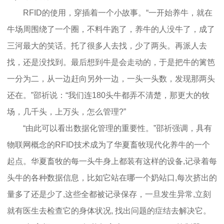
RFID的使用，穿插着一个小故事。“一开始养牛，就在
牛场周围绕了一个圈，不料牛跑了，养牛的人没牛了，成了
三河最大的笑话。托了很多人去找，少了两头。再派人去
找，还是没找到。最后想到牛是会走动的，于是把牛的篱笆
一分为二，从一边赶向另外一边，一头一头数，发现那两头
还在。”邵祈说：“我们连180头牛都弄不清楚，那更大的牧
场，几千头，上万头，怎么管理?”
“由此可以看出数据化管理的重要性。”邵祈强调，具有
物联网概念的RFID技术成为了华夏畜牧现代化养牛的一个
起点。华夏畜牧的每一头牛身上都装有这样的设备,记录着每
头牛的各种数据信息，比如它站在哪一个奶站口,每次挤出的
量多了还是少了,这些全都被记录保存，一旦发生异常,立刻
就有医生去检查它的身体状况, 找出问题的症结去解决它。