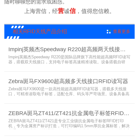
随时聊聊您的需求或困惑。
营
信
上海营信，经
诚
，值得您信赖。
相关RFID天线产品介绍
查看更多
Impinj英频杰Speedway R220超高频两天线接口RFID读写器
Impinj英频杰Speedway R220是国际品牌旗下高性能超高频RFID读写
器，搭载双天线接口，支持电子标签高速精准读取。设备搭载自研
AutoPilot智能优化技术，适配多行业复杂工况，兼容全球射频标准，
支持PoE与DC双供电，具备抗干扰、高密度读取优势，搭配完善的开
发体系与品质认证，是仓储、智造、资产追踪场景的优选RFID读写设
Zebra斑马FX9600超高频多天线接口RFID读写器
备。
Zebra斑马FX9600是一款高性能超高频RFID读写器，搭载多天线接
口，可精准读取电子标签，适配仓库、码头等严苛场景。设备具备高
射频灵敏度、高速读取、稳定输出的优势，支持POE供电与边缘数据
处理，依托斑马国际品牌技术积淀与完善售后保障，可实现全流程库
存自动化管理，大幅降低企业运维综合成本。
ZEBRA斑马ZT411/ZT421抗金属电子标签RFID打印机
ZEBRA斑马ZT411/ZT421是专业工业级抗金属电子标签RFID打印
机，专为金属资产标识打造，可打印编码1.5mm厚抗金属标签，解决
普通RFID打印机无法适配厚款金属标签的痛点。设备支持多分辨率高
精度打印，搭载全彩触控屏，支持多协议语言与多模通信，适配各类