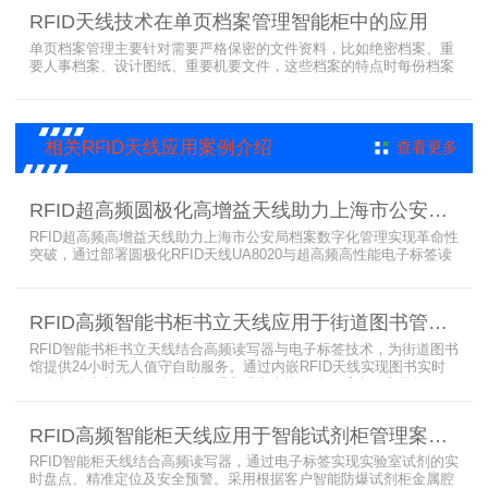
RFID天线技术在单页档案管理智能柜中的应用
单页档案管理主要针对需要严格保密的文件资料，比如绝密档案、重
要人事档案、设计图纸、重要机要文件，这些档案的特点时每份档案
可能只有一页或者仅有几页，用常规的RFID标签管理由于标签重叠距
离近，会互相干扰，从而影响识别效果，达不到管理要求。针对此类
应用，上海营信特推出HR37X8系列支持ISO/IEC 18000-3 Mode3
EPC Class-1协议的读写器，主要特点是标签层叠情况下标签互相干
相关RFID天线应用案例介绍
查看更多
扰
RFID超高频圆极化高增益天线助力上海市公安局档案管理数字化案例
RFID超高频高增益天线助力上海市公安局档案数字化管理实现革命性
突破，通过部署圆极化RFID天线UA8020与超高频高性能电子标签读
写器UR6268，构建起覆盖全库区的智能监控网络。系统实现档案流
转实时追踪，档案检索时间从15分钟骤减至1分钟内，检索准确率达
99.9%，同时通过数字孪生技术确保数据安全。该解决方案有效提升
RFID高频智能书柜书立天线应用于街道图书管理案例
警务工作效率，为智慧公安建设提供可靠技术支撑，彰显科技赋能城
市安全治理的示范价
RFID智能书柜书立天线结合高频读写器与电子标签技术，为街道图书
馆提供24小时无人值守自助服务。通过内嵌RFID天线实现图书实时
盘点与精准定位，解决传统管理方式中查找困难、丢失难察觉等问
题。系统支持多层级图书管理，兼容智能书架与分布式图书馆场景，
显著提升街道图书馆资源利用率与市民借阅体验，推动全民阅读数字
RFID高频智能柜天线应用于智能试剂柜管理案例分享
化升级。
RFID智能柜天线结合高频读写器，通过电子标签实现实验室试剂的实
时盘点、精准定位及安全预警。采用根据客户智能防爆试剂柜金属腔