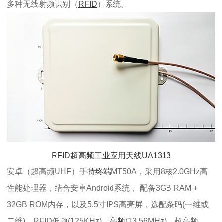
多种无线射频识别（
RFID
）系统。
RFID超高频工业应用天线UA1313
安卓（超高频UHF）
手持终端
MT50A，采用8核2.0GHz高
性能处理器，结合安卓Android系统， 配备3GB RAM +
32GB ROM内存，以及5.5寸IPS高亮屏，选配条码(一维或
二维)，RFID低频(125KHz)，
高频
(13.56MHz)，超高频