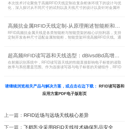
本次技术讨论聚焦于高频RFID天线定制在复杂柜体环境下的设计与优
化，深入探讨从不同尺寸的试剂以及天线尺寸的设计以及针对金属环
境的天线定制硬件结构适配全链路技术方案。智能试剂柜的成功实施
依赖于RFID高频定制天线与柜体结构的深度耦合。上海营信是一家专
业从事无线射频识别技术(RFID)电子标签读写器与天线产品的制造
高频抗金属RFID天线定制-从原理阐述智能柜和智能货架识别核心方案
商，在高频天线定制领域具备深厚的技术积累与专业实力。
RFID高频抗金属天线是各类智能柜与智能货架的核心识别利器，支持
定制开发各种尺寸适配金属智能柜，智能货架环境高频RFID天线。通
过调整电感电容调整天线参数以达到适配金属环境的目的，配合多天
线接口的高频RFID读写器对电子标签实现精准识别，应用涵盖试剂管
理、医疗耗材、档案管理、电子物料管理、图书珠宝管理等场景，专
超高频RFID读写器和天线选型：dBivsdBd高增益与圆极化天线解析
业提供智能柜RFID天线选型与定制服务，解决金属干扰导致的识别难
题。
在射频识别系统中，RFID读写器天线的性能直接影响电子标签的读取
效率与系统覆盖范围。作为连接读写器与电子标签的关键组件，RFID
天线选型需综合考虑增益、极化方式、驻波比、频率特性、是否金属
环境、防护等级等因素。本文将围绕超高频天线、高增益天线、圆极
化天线、dBi vs dBd参数解析展开分析，助您精准匹配应用场景需
求。
请继续浏览相关产品与解决方案，或点击右边下载：
RFID读写器和
应用方案PDF电子版彩页
上一篇：
RFID近场与远场天线核心差异
下一篇：
飞鹤乳业采用RFID天线技术确保乳品安全