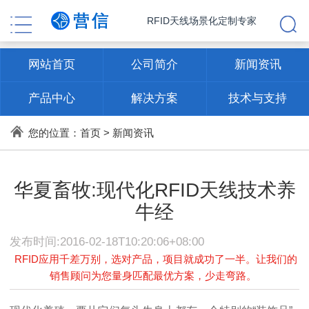
RFID天线场景化定制专家
网站首页
公司简介
新闻资讯
产品中心
解决方案
技术与支持
联系方式
您的位置：
首页
>
新闻资讯
华夏畜牧:现代化RFID天线技术养
牛经
发布时间:2016-02-18T10:20:06+08:00
RFID应用千差万别，选对产品，项目就成功了一半。让我们的
销售顾问为您量身匹配最优方案，少走弯路。