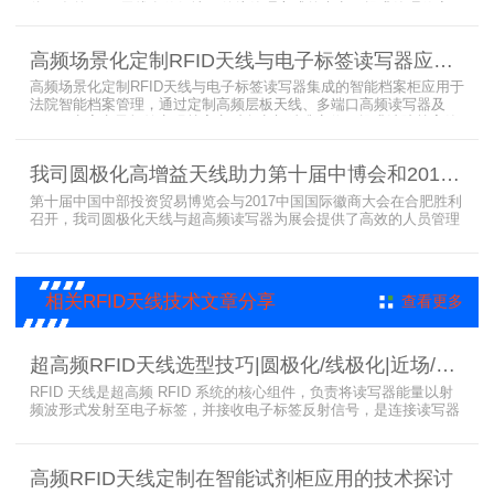
体开发的RFID天线有效解决了传统管理方式的痛点，提升管理效率，
已经广泛应用于全国高校、企业实验室及科研机构，为智能试剂管理
带来全新的管理方式。
高频场景化定制RFID天线与电子标签读写器应用于法院档案管理柜案例
高频场景化定制RFID天线与电子标签读写器集成的智能档案柜应用于
法院智能档案管理，通过定制高频层板天线、多端口高频读写器及
LED可点亮电子标签实现档案实时盘点与精准定位，提升法院档案管
理效率。已经成功应用于云南、贵州、四川、江苏等地超360个智能
档案柜。
我司圆极化高增益天线助力第十届中博会和2017徽商大会在合肥胜利召开
第十届中国中部投资贸易博览会与2017中国国际徽商大会在合肥胜利
召开，我司圆极化天线与超高频读写器为展会提供了高效的人员管理
解决方案，通过精准识别参展人员信息，助力展会顺利举办，展现了
RFID技术在大型会展中的应用价值。
相关RFID天线技术文章分享
查看更多
超高频RFID天线选型技巧|圆极化/线极化|近场/远场|增益
RFID 天线是超高频 RFID 系统的核心组件，负责将读写器能量以射
频波形式发射至电子标签，并接收电子标签反射信号，是连接读写器
与电子标签的关键桥梁。正确选型 RFID 天线直接决定系统识别稳定
性、读取距离与覆盖精度。本文从 9 个核心维度拆解超高频 RFID 天
线选型要点，为工程实施与设备采购提供专业技术参考。
高频RFID天线定制在智能试剂柜应用的技术探讨