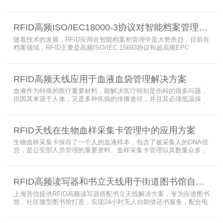
RFID标签管理，由于标签紧密重叠，会相互干扰影响识别效果，无法
满足管理要求。为了应对这种情况，上海营信特推出了使用HR37X8
系列阅读器的智能档案柜，读写器支持ISO/IEC 18000-3 Mode3 EPC
RFID高频ISO/IEC18000-3协议对智能档案管理的技术优势
Class-1协议。智能档案柜主要功能是在堆叠标签时不会相互干扰，
随着技术的发展，RFID应用在智能档案柜管理中是大势所趋，目前在
档案领域，RFID主要是高频ISO/IEC 15693协议和超高频EPC
CLASS1 G2（ISO18000-6C）协议电子标签， 高频ISO/IEC 15693
协议特点是识别范围好控制，对盘点，定位应用很适合，但识别速度
有待提高（目前HR77X8系列基本在120张/秒），而超高频EPC
RFID高频天线应用于血液血袋管理解决方案
CLASS1 G2（ISO18000-6C）
血液作为特殊的医疗重要材料，能解决医疗特别是伤科的很多问题，
但因其来源于人体，又是多种疾病的传播途径，并且其必须低温保
存，才能保障血液的安全；而怎么保障每袋血液的正确管理，特别是
每袋血液的流转流程，就是重中之重的问题了。而RFID具有多标签阅
读的特点，并且有全球唯一的ID号，高频HR7748读写器采用
RFID天线在生物血样采集卡管理中的应用方案
13.56MHz频率，受液体干扰小，多标签阅读能力强，就成了血液血
袋管理的最佳选择，不管是血袋的冷
生物血样采集卡保存了一个人的血液样本，包含了被采集人的DNA信
息，是公安部人员管理的重要资料。血样采集卡管理以其数量众多，
分布分散，牵涉部门众多、需要长时间恒温保存而成为管理的大难
题。 现状引入最RFID射频识别技术，在血样采集卡上加入RFID芯
片，在血样采集卡使用、交接场合安装HR9206读写器，在血样采集
RFID高频读写器和书立天线用于街道图书馆自助借还书服务
卡存储柜安装HR7748读写器以及HA1026天线，整个系统的管理从登
记、入库到出库、移交
上海营信提供RFID高频读写器搭配书立天线解决方案，专为街道图书
馆、社区微型图书馆打造，实现24小时无人自助借还书服务，配合电
子标签与智能书架，高效完成图书定位、盘点、借还管理，满足社区
便民阅读建设需求。