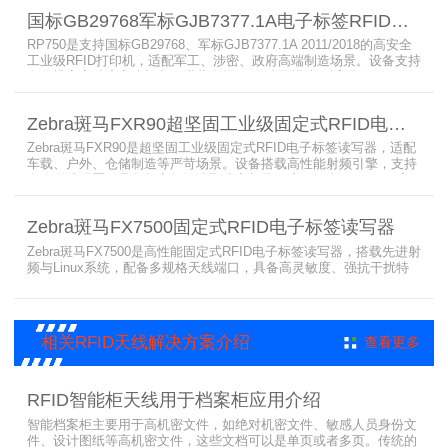
电子标签、天线配套使用，可现场升级RFID技术，适配全球多场景按
国标GB29768军标GJB7377.1A电子标签RFID打印机RP750
需贴标作业。
RP750是支持国标GB29768、军标GJB7377.1A 2011/2018的高安全
工业级RFID打印机，适配军工、涉密、政府高端制造场景。设备支持
多分辨率高精度高速打印，搭载合规RFID读写模块，适配
800/900MHz天线频段，可稳定加密写入电子标签数据，防篡改防克
隆。大容耗材低维护、多接口可拓展，满足涉密项目强制合规与全天
Zebra斑马FXR90超坚固工业级固定式RFID电子标签读写器
候高负荷打印需求。
Zebra斑马FXR90是超坚固工业级固定式RFID电子标签读写器，适配
车载、户外、仓储制造等严苛场景。设备搭载高性能射频引擎，支持
多路天线配置，具备超高标签读取速率与灵敏度。拥有IP65/IP67高
防护等级，支持多模通信与边缘计算，宽温抗造、部署灵活，可稳定
完成大规模电子标签盘点与资产追踪，大幅提升企业RFID智能化管理
Zebra斑马FX7500固定式RFID电子标签读写器
效率。
Zebra斑马FX7500是高性能固定式RFID电子标签读写器，搭载先进射
频与Linux系统，配备多规格天线端口，具备高灵敏度、强抗干扰特
性。设备支持全球频段与多种通信协议，适配严苛工业环境，可远程
集中管理，灵活部署拓展，有效降低RFID项目综合成本，广泛适用于
各类电子标签识别采集场景。
相关RFID天线解决方案介绍
查看更多
RFID智能柜天线用于档案柜应用介绍
智能档案柜主要用于高机密文件，如绝对机密文件、敏感人员身份文
件、设计图纸等高机密文件，这些文档可以是单页或者多页。传统的