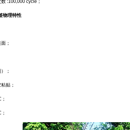
100,000 cycle；
签
物理特性
表面；
；
刷）；
胶粘贴；
℃；
℃；