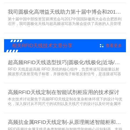
理效率。已经成功应用于云南、贵州、四川、江苏等地超360个智能
档案柜。
我司圆极化高增益天线助力第十届中博会和2017徽商大会在合肥胜利召开
第十届中国中部投资贸易博览会与2017中国国际徽商大会在合肥胜利
召开，我司圆极化天线与超高频读写器为展会提供了高效的人员管理
解决方案，通过精准识别参展人员信息，助力展会顺利举办，展现了
RFID技术在大型会展中的应用价值。
相关RFID天线技术文章分享
查看更多
超高频RFID天线选型技巧|圆极化/线极化|近场/远场|增益
RFID 天线是超高频 RFID 系统的核心组件，负责将读写器能量以射
频波形式发射至电子标签，并接收电子标签反射信号，是连接读写器
与电子标签的关键桥梁。正确选型 RFID 天线直接决定系统识别稳定
性、读取距离与覆盖精度。本文从 9 个核心维度拆解超高频 RFID 天
线选型要点，为工程实施与设备采购提供专业技术参考。
高频RFID天线定制在智能试剂柜应用的技术探讨
本次技术讨论聚焦于高频RFID天线定制在复杂柜体环境下的设计与优
化，深入探讨从不同尺寸的试剂以及天线尺寸的设计以及针对金属环
境的天线定制硬件结构适配全链路技术方案。智能试剂柜的成功实施
依赖于RFID高频定制天线与柜体结构的深度耦合。上海营信是一家专
业从事无线射频识别技术(RFID)电子标签读写器与天线产品的制造
高频抗金属RFID天线定制-从原理阐述智能柜和智能货架识别核心方案
商，在高频天线定制领域具备深厚的技术积累与专业实力。
RFID高频抗金属天线是各类智能柜与智能货架的核心识别利器，支持