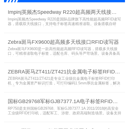
Impinj英频杰Speedway R220超高频两天线接口RFID读写器
Impinj英频杰Speedway R220是国际品牌旗下高性能超高频RFID读写
器，搭载双天线接口，支持电子标签高速精准读取。设备搭载自研
AutoPilot智能优化技术，适配多行业复杂工况，兼容全球射频标准，
支持PoE与DC双供电，具备抗干扰、高密度读取优势，搭配完善的开
发体系与品质认证，是仓储、智造、资产追踪场景的优选RFID读写设
Zebra斑马FX9600超高频多天线接口RFID读写器
备。
Zebra斑马FX9600是一款高性能超高频RFID读写器，搭载多天线接
口，可精准读取电子标签，适配仓库、码头等严苛场景。设备具备高
射频灵敏度、高速读取、稳定输出的优势，支持POE供电与边缘数据
处理，依托斑马国际品牌技术积淀与完善售后保障，可实现全流程库
存自动化管理，大幅降低企业运维综合成本。
ZEBRA斑马ZT411/ZT421抗金属电子标签RFID打印机
ZEBRA斑马ZT411/ZT421是专业工业级抗金属电子标签RFID打印
机，专为金属资产标识打造，可打印编码1.5mm厚抗金属标签，解决
普通RFID打印机无法适配厚款金属标签的痛点。设备支持多分辨率高
精度打印，搭载全彩触控屏，支持多协议语言与多模通信，适配各类
电子标签、天线配套使用，可现场升级RFID技术，适配全球多场景按
国标GB29768军标GJB7377.1A电子标签RFID打印机RP750
需贴标作业。
RP750是支持国标GB29768、军标GJB7377.1A 2011/2018的高安全
工业级RFID打印机，适配军工、涉密、政府高端制造场景。设备支持
多分辨率高精度高速打印，搭载合规RFID读写模块，适配
800/900MHz天线频段，可稳定加密写入电子标签数据，防篡改防克
隆。大容耗材低维护、多接口可拓展，满足涉密项目强制合规与全天