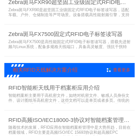
Zebra斑马FXR90超坚固工业级固定式RFID电子标签读写器
候高负荷打印需求。
Zebra斑马FXR90是超坚固工业级固定式RFID电子标签读写器，适配
车载、户外、仓储制造等严苛场景。设备搭载高性能射频引擎，支持
多路天线配置，具备超高标签读取速率与灵敏度。拥有IP65/IP67高
防护等级，支持多模通信与边缘计算，宽温抗造、部署灵活，可稳定
完成大规模电子标签盘点与资产追踪，大幅提升企业RFID智能化管理
Zebra斑马FX7500固定式RFID电子标签读写器
效率。
Zebra斑马FX7500是高性能固定式RFID电子标签读写器，搭载先进射
频与Linux系统，配备多规格天线端口，具备高灵敏度、强抗干扰特
性。设备支持全球频段与多种通信协议，适配严苛工业环境，可远程
集中管理，灵活部署拓展，有效降低RFID项目综合成本，广泛适用于
各类电子标签识别采集场景。
相关RFID天线解决方案介绍
查看更多
RFID智能柜天线用于档案柜应用介绍
智能档案柜主要用于高机密文件，如绝对机密文件、敏感人员身份文
件、设计图纸等高机密文件，这些文档可以是单页或者多页。传统的
RFID标签管理，由于标签紧密重叠，会相互干扰影响识别效果，无法
满足管理要求。为了应对这种情况，上海营信特推出了使用HR37X8
系列阅读器的智能档案柜，读写器支持ISO/IEC 18000-3 Mode3 EPC
RFID高频ISO/IEC18000-3协议对智能档案管理的技术优势
Class-1协议。智能档案柜主要功能是在堆叠标签时不会相互干扰，
随着技术的发展，RFID应用在智能档案柜管理中是大势所趋，目前在
档案领域，RFID主要是高频ISO/IEC 15693协议和超高频EPC
CLASS1 G2（ISO18000-6C）协议电子标签， 高频ISO/IEC 15693