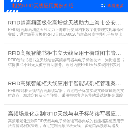
EPC Class-1协议的读写器，主要特点是标签层叠情况下标签互相干
相关RFID天线应用案例介绍
查看更多
扰
RFID超高频圆极化高增益天线助力上海市公安局档案管理数字化案例
RFID超高频高增益天线助力上海市公安局档案数字化管理实现革命性
突破，通过部署圆极化RFID天线UA8020与超高频高性能电子标签读
写器UR6268，构建起覆盖全库区的智能监控网络。系统实现档案流
转实时追踪，档案检索时间从15分钟骤减至1分钟内，检索准确率达
99.9%，同时通过数字孪生技术确保数据安全。该解决方案有效提升
RFID高频智能书柜书立天线应用于街道图书管理案例
警务工作效率，为智慧公安建设提供可靠技术支撑，彰显科技赋能城
市安全治理的示范价
RFID智能书柜书立天线结合高频读写器与电子标签技术，为街道图书
馆提供24小时无人值守自助服务。通过内嵌RFID天线实现图书实时
盘点与精准定位，解决传统管理方式中查找困难、丢失难察觉等问
题。系统支持多层级图书管理，兼容智能书架与分布式图书馆场景，
显著提升街道图书馆资源利用率与市民借阅体验，推动全民阅读数字
RFID高频智能柜天线应用于智能试剂柜管理案例分享
化升级。
RFID智能柜天线结合高频读写器，通过电子标签实现实验室试剂的实
时盘点、精准定位及安全预警。采用根据客户智能防爆试剂柜金属腔
体开发的RFID天线有效解决了传统管理方式的痛点，提升管理效率，
已经广泛应用于全国高校、企业实验室及科研机构，为智能试剂管理
带来全新的管理方式。
高频场景化定制RFID天线与电子标签读写器应用于法院档案管理柜案例
高频场景化定制RFID天线与电子标签读写器集成的智能档案柜应用于
法院智能档案管理，通过定制高频层板天线、多端口高频读写器及
LED可点亮电子标签实现档案实时盘点与精准定位，提升法院档案管