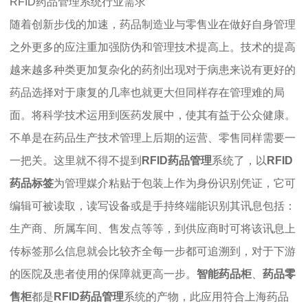
RFID药品管理系统行业需求
随着创新步伐的加速，药品制造业与零售业在做好自身管理
之外更多的应注重加强防伪和管理技术提高上。技术的提高
越来越多种类更加复杂化的药剂出现对于病患来说有更好的
药品选择对于康复的几率也就更大但同样存在管理难的局
面。将科学技术运用到医药发展中，使其有益于公众健康。
不单是在药品生产技术管理上后期的运营、零售同样需要一
一把关。这里就不得不提到
RFID药品管理
系统了，以
RFID
药品标签
为管理媒介粘贴于包装上作为身份识别凭证，它可
编辑可被读取，读写设备或是手持终端能识别其讯息包括：
生产商、所属车间、售发点等等，到供应商时可将该讯息上
传标签那么信息就会比较齐全每一步都可追溯到，对于下游
的医院及患者使用的保障就更高一步。
智能药品柜
、
药品零
售柜
都是
RFID药品管理
系统的产物，此应用符合上海药品