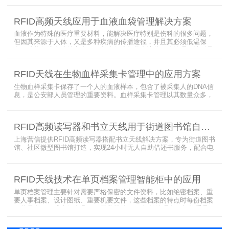
协议特点是识别范围好控制，对盘点，定位应用很适合，但识别速度
有待提高（目前HR77X8系列基本在120张/秒），而超高频EPC
RFID高频天线应用于血液血袋管理解决方案
CLASS1 G2（ISO18000-6C）
血液作为特殊的医疗重要材料，能解决医疗特别是伤科的很多问题，
但因其来源于人体，又是多种疾病的传播途径，并且其必须低温保
存，才能保障血液的安全；而怎么保障每袋血液的正确管理，特别是
每袋血液的流转流程，就是重中之重的问题了。而RFID具有多标签阅
读的特点，并且有全球唯一的ID号，高频HR7748读写器采用
RFID天线在生物血样采集卡管理中的应用方案
13.56MHz频率，受液体干扰小，多标签阅读能力强，就成了血液血
袋管理的最佳选择，不管是血袋的冷
生物血样采集卡保存了一个人的血液样本，包含了被采集人的DNA信
息，是公安部人员管理的重要资料。血样采集卡管理以其数量众多，
分布分散，牵涉部门众多、需要长时间恒温保存而成为管理的大难
题。 现状引入最RFID射频识别技术，在血样采集卡上加入RFID芯
片，在血样采集卡使用、交接场合安装HR9206读写器，在血样采集
RFID高频读写器和书立天线用于街道图书馆自助借还书服务
卡存储柜安装HR7748读写器以及HA1026天线，整个系统的管理从登
记、入库到出库、移交
上海营信提供RFID高频读写器搭配书立天线解决方案，专为街道图书
馆、社区微型图书馆打造，实现24小时无人自助借还书服务，配合电
子标签与智能书架，高效完成图书定位、盘点、借还管理，满足社区
便民阅读建设需求。
RFID天线技术在单页档案管理智能柜中的应用
单页档案管理主要针对需要严格保密的文件资料，比如绝密档案、重
要人事档案、设计图纸、重要机要文件，这些档案的特点时每份档案
可能只有一页或者仅有几页，用常规的RFID标签管理由于标签重叠距
离近，会互相干扰，从而影响识别效果，达不到管理要求。针对此类
应用，上海营信特推出HR37X8系列支持ISO/IEC 18000-3 Mode3