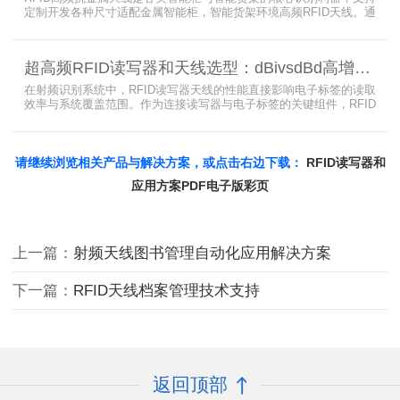
定制开发各种尺寸适配金属智能柜，智能货架环境高频RFID天线。通
过调整电感电容调整天线参数以达到适配金属环境的目的，配合多天
线接口的高频RFID读写器对电子标签实现精准识别，应用涵盖试剂管
理、医疗耗材、档案管理、电子物料管理、图书珠宝管理等场景，专
超高频RFID读写器和天线选型：dBivsdBd高增益与圆极化天线解析
业提供智能柜RFID天线选型与定制服务，解决金属干扰导致的识别难
题。
在射频识别系统中，RFID读写器天线的性能直接影响电子标签的读取
效率与系统覆盖范围。作为连接读写器与电子标签的关键组件，RFID
天线选型需综合考虑增益、极化方式、驻波比、频率特性、是否金属
环境、防护等级等因素。本文将围绕超高频天线、高增益天线、圆极
化天线、dBi vs dBd参数解析展开分析，助您精准匹配应用场景需
求。
请继续浏览相关产品与解决方案，或点击右边下载：
RFID读写器和
应用方案PDF电子版彩页
上一篇：
射频天线图书管理自动化应用解决方案
下一篇：
RFID天线档案管理技术支持
返回顶部