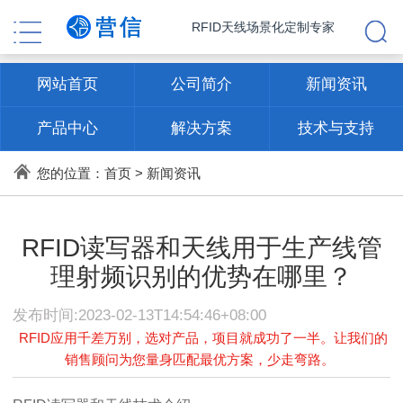
RFID天线场景化定制专家
网站首页
公司简介
新闻资讯
产品中心
解决方案
技术与支持
联系方式
您的位置：
首页
>
新闻资讯
RFID读写器和天线用于生产线管
理射频识别的优势在哪里？
发布时间:2023-02-13T14:54:46+08:00
RFID应用千差万别，选对产品，项目就成功了一半。让我们的
销售顾问为您量身匹配最优方案，少走弯路。