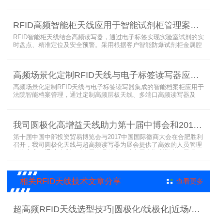
盘点与精准定位，解决传统管理方式中查找困难、丢失难察觉等问
题。系统支持多层级图书管理，兼容智能书架与分布式图书馆场景，
显著提升街道图书馆资源利用率与市民借阅体验，推动全民阅读数字
RFID高频智能柜天线应用于智能试剂柜管理案例分享
化升级。
RFID智能柜天线结合高频读写器，通过电子标签实现实验室试剂的实
时盘点、精准定位及安全预警。采用根据客户智能防爆试剂柜金属腔
体开发的RFID天线有效解决了传统管理方式的痛点，提升管理效率，
已经广泛应用于全国高校、企业实验室及科研机构，为智能试剂管理
带来全新的管理方式。
高频场景化定制RFID天线与电子标签读写器应用于法院档案管理柜案例
高频场景化定制RFID天线与电子标签读写器集成的智能档案柜应用于
法院智能档案管理，通过定制高频层板天线、多端口高频读写器及
LED可点亮电子标签实现档案实时盘点与精准定位，提升法院档案管
理效率。已经成功应用于云南、贵州、四川、江苏等地超360个智能
档案柜。
我司圆极化高增益天线助力第十届中博会和2017徽商大会在合肥胜利召开
第十届中国中部投资贸易博览会与2017中国国际徽商大会在合肥胜利
召开，我司圆极化天线与超高频读写器为展会提供了高效的人员管理
解决方案，通过精准识别参展人员信息，助力展会顺利举办，展现了
RFID技术在大型会展中的应用价值。
相关RFID天线技术文章分享
查看更多
超高频RFID天线选型技巧|圆极化/线极化|近场/远场|增益