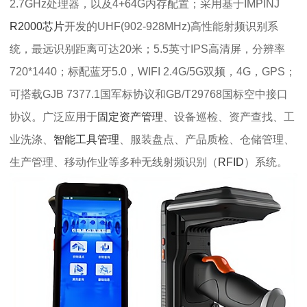
2.7GHz处理器，以及4+64G内存配置；采用基于IMPINJ
R2000芯片
开发的UHF(902-928MHz)高性能射频识别系
统，最远识别距离可达20米；5.5英寸IPS高清屏，分辨率
720*1440；标配蓝牙5.0，WIFI 2.4G/5G双频，4G，GPS；
可搭载GJB 7377.1国军标协议和GB/T29768国标空中接口
协议。广泛应用于
固定资产管理
、设备巡检、资产查找、工
业洗涤、
智能工具管理
、服装盘点、产品质检、仓储管理、
生产管理、移动作业等多种无线射频识别（
RFID
）系统。