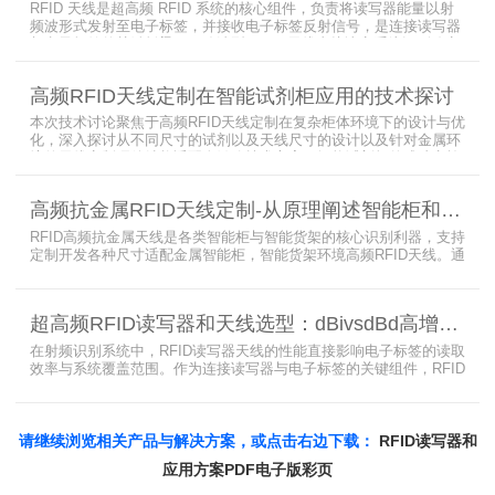
RFID 天线是超高频 RFID 系统的核心组件，负责将读写器能量以射
频波形式发射至电子标签，并接收电子标签反射信号，是连接读写器
与电子标签的关键桥梁。正确选型 RFID 天线直接决定系统识别稳定
性、读取距离与覆盖精度。本文从 9 个核心维度拆解超高频 RFID 天
线选型要点，为工程实施与设备采购提供专业技术参考。
高频RFID天线定制在智能试剂柜应用的技术探讨
本次技术讨论聚焦于高频RFID天线定制在复杂柜体环境下的设计与优
化，深入探讨从不同尺寸的试剂以及天线尺寸的设计以及针对金属环
境的天线定制硬件结构适配全链路技术方案。智能试剂柜的成功实施
依赖于RFID高频定制天线与柜体结构的深度耦合。上海营信是一家专
业从事无线射频识别技术(RFID)电子标签读写器与天线产品的制造
高频抗金属RFID天线定制-从原理阐述智能柜和智能货架识别核心方案
商，在高频天线定制领域具备深厚的技术积累与专业实力。
RFID高频抗金属天线是各类智能柜与智能货架的核心识别利器，支持
定制开发各种尺寸适配金属智能柜，智能货架环境高频RFID天线。通
过调整电感电容调整天线参数以达到适配金属环境的目的，配合多天
线接口的高频RFID读写器对电子标签实现精准识别，应用涵盖试剂管
理、医疗耗材、档案管理、电子物料管理、图书珠宝管理等场景，专
超高频RFID读写器和天线选型：dBivsdBd高增益与圆极化天线解析
业提供智能柜RFID天线选型与定制服务，解决金属干扰导致的识别难
题。
在射频识别系统中，RFID读写器天线的性能直接影响电子标签的读取
效率与系统覆盖范围。作为连接读写器与电子标签的关键组件，RFID
天线选型需综合考虑增益、极化方式、驻波比、频率特性、是否金属
环境、防护等级等因素。本文将围绕超高频天线、高增益天线、圆极
化天线、dBi vs dBd参数解析展开分析，助您精准匹配应用场景需
求。
请继续浏览相关产品与解决方案，或点击右边下载：
RFID读写器和
应用方案PDF电子版彩页