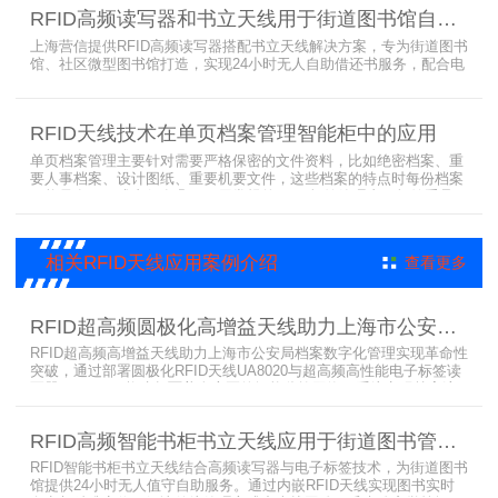
片，在血样采集卡使用、交接场合安装HR9206读写器，在血样采集
RFID高频读写器和书立天线用于街道图书馆自助借还书服务
卡存储柜安装HR7748读写器以及HA1026天线，整个系统的管理从登
记、入库到出库、移交
上海营信提供RFID高频读写器搭配书立天线解决方案，专为街道图书
馆、社区微型图书馆打造，实现24小时无人自助借还书服务，配合电
子标签与智能书架，高效完成图书定位、盘点、借还管理，满足社区
便民阅读建设需求。
RFID天线技术在单页档案管理智能柜中的应用
单页档案管理主要针对需要严格保密的文件资料，比如绝密档案、重
要人事档案、设计图纸、重要机要文件，这些档案的特点时每份档案
可能只有一页或者仅有几页，用常规的RFID标签管理由于标签重叠距
离近，会互相干扰，从而影响识别效果，达不到管理要求。针对此类
应用，上海营信特推出HR37X8系列支持ISO/IEC 18000-3 Mode3
EPC Class-1协议的读写器，主要特点是标签层叠情况下标签互相干
相关RFID天线应用案例介绍
查看更多
扰
RFID超高频圆极化高增益天线助力上海市公安局档案管理数字化案例
RFID超高频高增益天线助力上海市公安局档案数字化管理实现革命性
突破，通过部署圆极化RFID天线UA8020与超高频高性能电子标签读
写器UR6268，构建起覆盖全库区的智能监控网络。系统实现档案流
转实时追踪，档案检索时间从15分钟骤减至1分钟内，检索准确率达
99.9%，同时通过数字孪生技术确保数据安全。该解决方案有效提升
RFID高频智能书柜书立天线应用于街道图书管理案例
警务工作效率，为智慧公安建设提供可靠技术支撑，彰显科技赋能城
市安全治理的示范价
RFID智能书柜书立天线结合高频读写器与电子标签技术，为街道图书
馆提供24小时无人值守自助服务。通过内嵌RFID天线实现图书实时