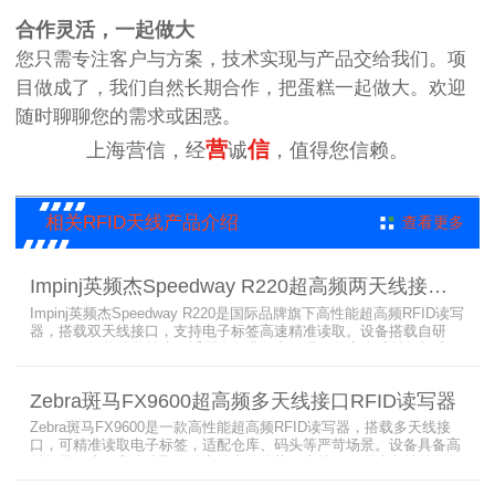
合作灵活，一起做大
您只需专注客户与方案，技术实现与产品交给我们。项
目做成了，我们自然长期合作，把蛋糕一起做大。欢迎
随时聊聊您的需求或困惑。
营
信
上海营信，经
诚
，值得您信赖。
相关RFID天线产品介绍
查看更多
Impinj英频杰Speedway R220超高频两天线接口RFID读写器
Impinj英频杰Speedway R220是国际品牌旗下高性能超高频RFID读写
器，搭载双天线接口，支持电子标签高速精准读取。设备搭载自研
AutoPilot智能优化技术，适配多行业复杂工况，兼容全球射频标准，
支持PoE与DC双供电，具备抗干扰、高密度读取优势，搭配完善的开
发体系与品质认证，是仓储、智造、资产追踪场景的优选RFID读写设
Zebra斑马FX9600超高频多天线接口RFID读写器
备。
Zebra斑马FX9600是一款高性能超高频RFID读写器，搭载多天线接
口，可精准读取电子标签，适配仓库、码头等严苛场景。设备具备高
射频灵敏度、高速读取、稳定输出的优势，支持POE供电与边缘数据
处理，依托斑马国际品牌技术积淀与完善售后保障，可实现全流程库