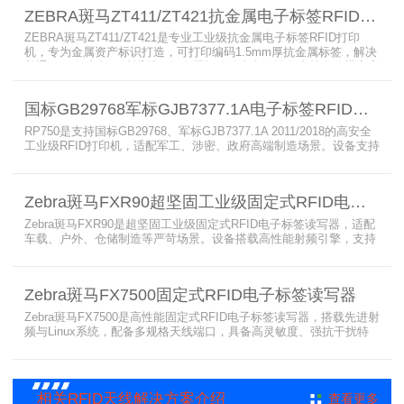
存自动化管理，大幅降低企业运维综合成本。
ZEBRA斑马ZT411/ZT421抗金属电子标签RFID打印机
ZEBRA斑马ZT411/ZT421是专业工业级抗金属电子标签RFID打印
机，专为金属资产标识打造，可打印编码1.5mm厚抗金属标签，解决
普通RFID打印机无法适配厚款金属标签的痛点。设备支持多分辨率高
精度打印，搭载全彩触控屏，支持多协议语言与多模通信，适配各类
电子标签、天线配套使用，可现场升级RFID技术，适配全球多场景按
国标GB29768军标GJB7377.1A电子标签RFID打印机RP750
需贴标作业。
RP750是支持国标GB29768、军标GJB7377.1A 2011/2018的高安全
工业级RFID打印机，适配军工、涉密、政府高端制造场景。设备支持
多分辨率高精度高速打印，搭载合规RFID读写模块，适配
800/900MHz天线频段，可稳定加密写入电子标签数据，防篡改防克
隆。大容耗材低维护、多接口可拓展，满足涉密项目强制合规与全天
Zebra斑马FXR90超坚固工业级固定式RFID电子标签读写器
候高负荷打印需求。
Zebra斑马FXR90是超坚固工业级固定式RFID电子标签读写器，适配
车载、户外、仓储制造等严苛场景。设备搭载高性能射频引擎，支持
多路天线配置，具备超高标签读取速率与灵敏度。拥有IP65/IP67高
防护等级，支持多模通信与边缘计算，宽温抗造、部署灵活，可稳定
完成大规模电子标签盘点与资产追踪，大幅提升企业RFID智能化管理
Zebra斑马FX7500固定式RFID电子标签读写器
效率。
Zebra斑马FX7500是高性能固定式RFID电子标签读写器，搭载先进射
频与Linux系统，配备多规格天线端口，具备高灵敏度、强抗干扰特
性。设备支持全球频段与多种通信协议，适配严苛工业环境，可远程
集中管理，灵活部署拓展，有效降低RFID项目综合成本，广泛适用于
各类电子标签识别采集场景。
相关RFID天线解决方案介绍
查看更多