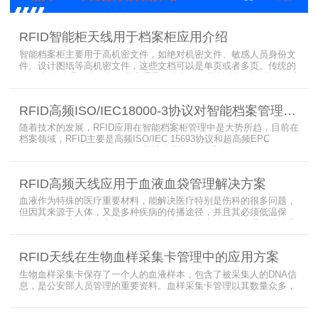
RFID智能柜天线用于档案柜应用介绍
智能档案柜主要用于高机密文件，如绝对机密文件、敏感人员身份文
件、设计图纸等高机密文件，这些文档可以是单页或者多页。传统的
RFID标签管理，由于标签紧密重叠，会相互干扰影响识别效果，无法
满足管理要求。为了应对这种情况，上海营信特推出了使用HR37X8
系列阅读器的智能档案柜，读写器支持ISO/IEC 18000-3 Mode3 EPC
RFID高频ISO/IEC18000-3协议对智能档案管理的技术优势
Class-1协议。智能档案柜主要功能是在堆叠标签时不会相互干扰，
随着技术的发展，RFID应用在智能档案柜管理中是大势所趋，目前在
档案领域，RFID主要是高频ISO/IEC 15693协议和超高频EPC
CLASS1 G2（ISO18000-6C）协议电子标签， 高频ISO/IEC 15693
协议特点是识别范围好控制，对盘点，定位应用很适合，但识别速度
有待提高（目前HR77X8系列基本在120张/秒），而超高频EPC
RFID高频天线应用于血液血袋管理解决方案
CLASS1 G2（ISO18000-6C）
血液作为特殊的医疗重要材料，能解决医疗特别是伤科的很多问题，
但因其来源于人体，又是多种疾病的传播途径，并且其必须低温保
存，才能保障血液的安全；而怎么保障每袋血液的正确管理，特别是
每袋血液的流转流程，就是重中之重的问题了。而RFID具有多标签阅
读的特点，并且有全球唯一的ID号，高频HR7748读写器采用
RFID天线在生物血样采集卡管理中的应用方案
13.56MHz频率，受液体干扰小，多标签阅读能力强，就成了血液血
袋管理的最佳选择，不管是血袋的冷
生物血样采集卡保存了一个人的血液样本，包含了被采集人的DNA信
息，是公安部人员管理的重要资料。血样采集卡管理以其数量众多，
分布分散，牵涉部门众多、需要长时间恒温保存而成为管理的大难
题。 现状引入最RFID射频识别技术，在血样采集卡上加入RFID芯