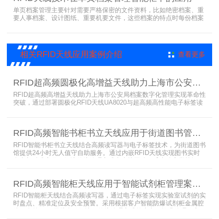
单页档案管理主要针对需要严格保密的文件资料，比如绝密档案、重
要人事档案、设计图纸、重要机要文件，这些档案的特点时每份档案
可能只有一页或者仅有几页，用常规的RFID标签管理由于标签重叠距
离近，会互相干扰，从而影响识别效果，达不到管理要求。针对此类
应用，上海营信特推出HR37X8系列支持ISO/IEC 18000-3 Mode3
EPC Class-1协议的读写器，主要特点是标签层叠情况下标签互相干
相关RFID天线应用案例介绍
查看更多
扰
RFID超高频圆极化高增益天线助力上海市公安局档案管理数字化案例
RFID超高频高增益天线助力上海市公安局档案数字化管理实现革命性
突破，通过部署圆极化RFID天线UA8020与超高频高性能电子标签读
写器UR6268，构建起覆盖全库区的智能监控网络。系统实现档案流
转实时追踪，档案检索时间从15分钟骤减至1分钟内，检索准确率达
99.9%，同时通过数字孪生技术确保数据安全。该解决方案有效提升
RFID高频智能书柜书立天线应用于街道图书管理案例
警务工作效率，为智慧公安建设提供可靠技术支撑，彰显科技赋能城
市安全治理的示范价
RFID智能书柜书立天线结合高频读写器与电子标签技术，为街道图书
馆提供24小时无人值守自助服务。通过内嵌RFID天线实现图书实时
盘点与精准定位，解决传统管理方式中查找困难、丢失难察觉等问
题。系统支持多层级图书管理，兼容智能书架与分布式图书馆场景，
显著提升街道图书馆资源利用率与市民借阅体验，推动全民阅读数字
RFID高频智能柜天线应用于智能试剂柜管理案例分享
化升级。
RFID智能柜天线结合高频读写器，通过电子标签实现实验室试剂的实
时盘点、精准定位及安全预警。采用根据客户智能防爆试剂柜金属腔
体开发的RFID天线有效解决了传统管理方式的痛点，提升管理效率，