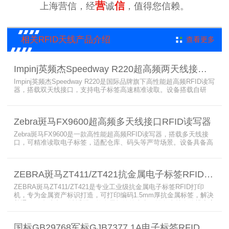
营
信
上海营信，经
诚
，值得您信赖。
相关RFID天线产品介绍
查看更多
Impinj英频杰Speedway R220超高频两天线接口RFID读写器
Impinj英频杰Speedway R220是国际品牌旗下高性能超高频RFID读写
器，搭载双天线接口，支持电子标签高速精准读取。设备搭载自研
AutoPilot智能优化技术，适配多行业复杂工况，兼容全球射频标准，
支持PoE与DC双供电，具备抗干扰、高密度读取优势，搭配完善的开
发体系与品质认证，是仓储、智造、资产追踪场景的优选RFID读写设
Zebra斑马FX9600超高频多天线接口RFID读写器
备。
Zebra斑马FX9600是一款高性能超高频RFID读写器，搭载多天线接
口，可精准读取电子标签，适配仓库、码头等严苛场景。设备具备高
射频灵敏度、高速读取、稳定输出的优势，支持POE供电与边缘数据
处理，依托斑马国际品牌技术积淀与完善售后保障，可实现全流程库
存自动化管理，大幅降低企业运维综合成本。
ZEBRA斑马ZT411/ZT421抗金属电子标签RFID打印机
ZEBRA斑马ZT411/ZT421是专业工业级抗金属电子标签RFID打印
机，专为金属资产标识打造，可打印编码1.5mm厚抗金属标签，解决
普通RFID打印机无法适配厚款金属标签的痛点。设备支持多分辨率高
精度打印，搭载全彩触控屏，支持多协议语言与多模通信，适配各类
电子标签、天线配套使用，可现场升级RFID技术，适配全球多场景按
国标GB29768军标GJB7377.1A电子标签RFID打印机RP750
需贴标作业。