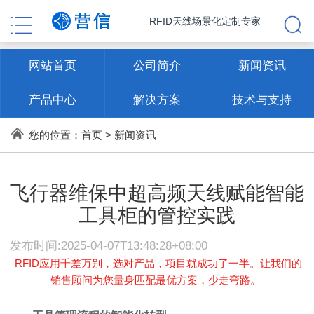
RFID天线场景化定制专家
网站首页
公司简介
新闻资讯
产品中心
解决方案
技术与支持
联系方式
您的位置：
首页
>
新闻资讯
飞行器维保中超高频天线赋能智能
工具柜的管控实践
发布时间:2025-04-07T13:48:28+08:00
RFID应用千差万别，选对产品，项目就成功了一半。让我们的
销售顾问为您量身匹配最优方案，少走弯路。