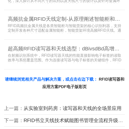
化，深入探讨从不同尺寸的试剂以及天线尺寸的设计以及针对金属环
境的天线定制硬件结构适配全链路技术方案。智能试剂柜的成功实施
依赖于RFID高频定制天线与柜体结构的深度耦合。上海营信是一家专
业从事无线射频识别技术(RFID)电子标签读写器与天线产品的制造
高频抗金属RFID天线定制-从原理阐述智能柜和智能货架识别核心方案
商，在高频天线定制领域具备深厚的技术积累与专业实力。
RFID高频抗金属天线是各类智能柜与智能货架的核心识别利器，支持
定制开发各种尺寸适配金属智能柜，智能货架环境高频RFID天线。通
过调整电感电容调整天线参数以达到适配金属环境的目的，配合多天
线接口的高频RFID读写器对电子标签实现精准识别，应用涵盖试剂管
理、医疗耗材、档案管理、电子物料管理、图书珠宝管理等场景，专
超高频RFID读写器和天线选型：dBivsdBd高增益与圆极化天线解析
业提供智能柜RFID天线选型与定制服务，解决金属干扰导致的识别难
题。
在射频识别系统中，RFID读写器天线的性能直接影响电子标签的读取
效率与系统覆盖范围。作为连接读写器与电子标签的关键组件，RFID
天线选型需综合考虑增益、极化方式、驻波比、频率特性、是否金属
环境、防护等级等因素。本文将围绕超高频天线、高增益天线、圆极
化天线、dBi vs dBd参数解析展开分析，助您精准匹配应用场景需
求。
请继续浏览相关产品与解决方案，或点击右边下载：
RFID读写器和
应用方案PDF电子版彩页
上一篇：
从实验室到药房：读写器和天线的全场景应用
下一篇：
RFID书立天线技术赋能图书管理全流程升级方案