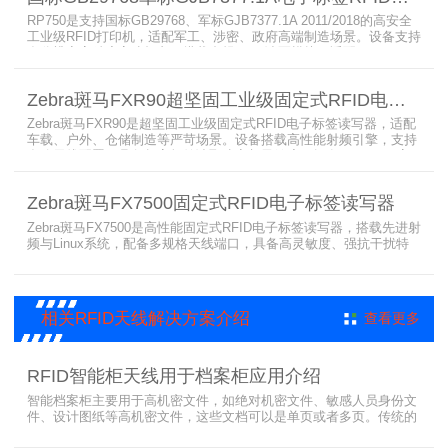
RP750是支持国标GB29768、军标GJB7377.1A 2011/2018的高安全
工业级RFID打印机，适配军工、涉密、政府高端制造场景。设备支持
多分辨率高精度高速打印，搭载合规RFID读写模块，适配
800/900MHz天线频段，可稳定加密写入电子标签数据，防篡改防克
隆。大容耗材低维护、多接口可拓展，满足涉密项目强制合规与全天
Zebra斑马FXR90超坚固工业级固定式RFID电子标签读写器
候高负荷打印需求。
Zebra斑马FXR90是超坚固工业级固定式RFID电子标签读写器，适配
车载、户外、仓储制造等严苛场景。设备搭载高性能射频引擎，支持
多路天线配置，具备超高标签读取速率与灵敏度。拥有IP65/IP67高
防护等级，支持多模通信与边缘计算，宽温抗造、部署灵活，可稳定
完成大规模电子标签盘点与资产追踪，大幅提升企业RFID智能化管理
Zebra斑马FX7500固定式RFID电子标签读写器
效率。
Zebra斑马FX7500是高性能固定式RFID电子标签读写器，搭载先进射
频与Linux系统，配备多规格天线端口，具备高灵敏度、强抗干扰特
性。设备支持全球频段与多种通信协议，适配严苛工业环境，可远程
集中管理，灵活部署拓展，有效降低RFID项目综合成本，广泛适用于
各类电子标签识别采集场景。
相关RFID天线解决方案介绍
查看更多
RFID智能柜天线用于档案柜应用介绍
智能档案柜主要用于高机密文件，如绝对机密文件、敏感人员身份文
件、设计图纸等高机密文件，这些文档可以是单页或者多页。传统的
RFID标签管理，由于标签紧密重叠，会相互干扰影响识别效果，无法