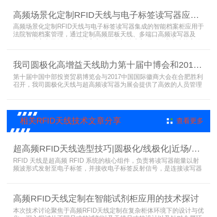
已经广泛应用于全国高校、企业实验室及科研机构，为智能试剂管理
带来全新的管理方式。
高频场景化定制RFID天线与电子标签读写器应用于法院档案管理柜案例
高频场景化定制RFID天线与电子标签读写器集成的智能档案柜应用于
法院智能档案管理，通过定制高频层板天线、多端口高频读写器及
LED可点亮电子标签实现档案实时盘点与精准定位，提升法院档案管
理效率。已经成功应用于云南、贵州、四川、江苏等地超360个智能
档案柜。
我司圆极化高增益天线助力第十届中博会和2017徽商大会在合肥胜利召开
第十届中国中部投资贸易博览会与2017中国国际徽商大会在合肥胜利
召开，我司圆极化天线与超高频读写器为展会提供了高效的人员管理
解决方案，通过精准识别参展人员信息，助力展会顺利举办，展现了
RFID技术在大型会展中的应用价值。
相关RFID天线技术文章分享
查看更多
超高频RFID天线选型技巧|圆极化/线极化|近场/远场|增益
RFID 天线是超高频 RFID 系统的核心组件，负责将读写器能量以射
频波形式发射至电子标签，并接收电子标签反射信号，是连接读写器
与电子标签的关键桥梁。正确选型 RFID 天线直接决定系统识别稳定
性、读取距离与覆盖精度。本文从 9 个核心维度拆解超高频 RFID 天
线选型要点，为工程实施与设备采购提供专业技术参考。
高频RFID天线定制在智能试剂柜应用的技术探讨
本次技术讨论聚焦于高频RFID天线定制在复杂柜体环境下的设计与优