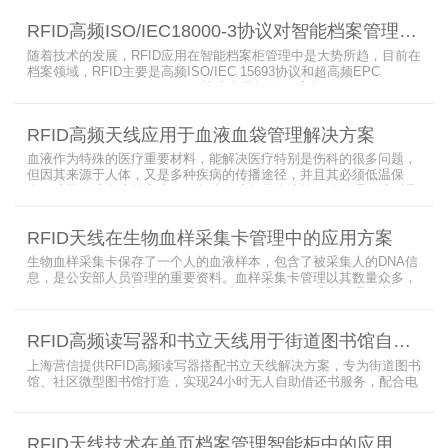
满足管理要求。为了应对这种情况，上海营信特推出了使用HR37X8
系列阅读器的智能档案柜，读写器支持ISO/IEC 18000-3 Mode3 EPC
RFID高频ISO/IEC18000-3协议对智能档案管理的技术优势
Class-1协议。智能档案柜主要功能是在堆叠标签时不会相互干扰，
随着技术的发展，RFID应用在智能档案柜管理中是大势所趋，目前在
档案领域，RFID主要是高频ISO/IEC 15693协议和超高频EPC
CLASS1 G2（ISO18000-6C）协议电子标签， 高频ISO/IEC 15693
协议特点是识别范围好控制，对盘点，定位应用很适合，但识别速度
有待提高（目前HR77X8系列基本在120张/秒），而超高频EPC
RFID高频天线应用于血液血袋管理解决方案
CLASS1 G2（ISO18000-6C）
血液作为特殊的医疗重要材料，能解决医疗特别是伤科的很多问题，
但因其来源于人体，又是多种疾病的传播途径，并且其必须低温保
存，才能保障血液的安全；而怎么保障每袋血液的正确管理，特别是
每袋血液的流转流程，就是重中之重的问题了。而RFID具有多标签阅
读的特点，并且有全球唯一的ID号，高频HR7748读写器采用
RFID天线在生物血样采集卡管理中的应用方案
13.56MHz频率，受液体干扰小，多标签阅读能力强，就成了血液血
袋管理的最佳选择，不管是血袋的冷
生物血样采集卡保存了一个人的血液样本，包含了被采集人的DNA信
息，是公安部人员管理的重要资料。血样采集卡管理以其数量众多，
分布分散，牵涉部门众多、需要长时间恒温保存而成为管理的大难
题。 现状引入最RFID射频识别技术，在血样采集卡上加入RFID芯
片，在血样采集卡使用、交接场合安装HR9206读写器，在血样采集
RFID高频读写器和书立天线用于街道图书馆自助借还书服务
卡存储柜安装HR7748读写器以及HA1026天线，整个系统的管理从登
记、入库到出库、移交
上海营信提供RFID高频读写器搭配书立天线解决方案，专为街道图书
馆、社区微型图书馆打造，实现24小时无人自助借还书服务，配合电
子标签与智能书架，高效完成图书定位、盘点、借还管理，满足社区
便民阅读建设需求。
RFID天线技术在单页档案管理智能柜中的应用