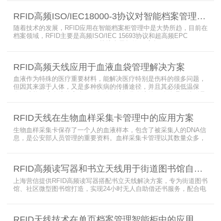
满足管理要求。为了应对这种情况，上海营信特推出了使用HR37X8
系列阅读器的智能档案柜，读写器支持ISO/IEC 18000-3 Mode3 EPC
RFID高频ISO/IEC18000-3协议对智能档案管理的技术优势
Class-1协议。智能档案柜主要功能是在堆叠标签时不会相互干扰，
随着技术的发展，RFID应用在智能档案柜管理中是大势所趋，目前在
档案领域，RFID主要是高频ISO/IEC 15693协议和超高频EPC
CLASS1 G2（ISO18000-6C）协议电子标签， 高频ISO/IEC 15693
协议特点是识别范围好控制，对盘点，定位应用很适合，但识别速度
有待提高（目前HR77X8系列基本在120张/秒），而超高频EPC
RFID高频天线应用于血液血袋管理解决方案
CLASS1 G2（ISO18000-6C）
血液作为特殊的医疗重要材料，能解决医疗特别是伤科的很多问题，
但因其来源于人体，又是多种疾病的传播途径，并且其必须低温保
存，才能保障血液的安全；而怎么保障每袋血液的正确管理，特别是
每袋血液的流转流程，就是重中之重的问题了。而RFID具有多标签阅
读的特点，并且有全球唯一的ID号，高频HR7748读写器采用
RFID天线在生物血样采集卡管理中的应用方案
13.56MHz频率，受液体干扰小，多标签阅读能力强，就成了血液血
袋管理的最佳选择，不管是血袋的冷
生物血样采集卡保存了一个人的血液样本，包含了被采集人的DNA信
息，是公安部人员管理的重要资料。血样采集卡管理以其数量众多，
分布分散，牵涉部门众多、需要长时间恒温保存而成为管理的大难
题。 现状引入最RFID射频识别技术，在血样采集卡上加入RFID芯
片，在血样采集卡使用、交接场合安装HR9206读写器，在血样采集
RFID高频读写器和书立天线用于街道图书馆自助借还书服务
卡存储柜安装HR7748读写器以及HA1026天线，整个系统的管理从登
记、入库到出库、移交
上海营信提供RFID高频读写器搭配书立天线解决方案，专为街道图书
馆、社区微型图书馆打造，实现24小时无人自助借还书服务，配合电
子标签与智能书架，高效完成图书定位、盘点、借还管理，满足社区
便民阅读建设需求。
RFID天线技术在单页档案管理智能柜中的应用