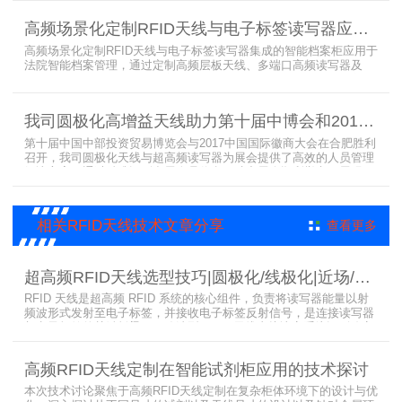
已经广泛应用于全国高校、企业实验室及科研机构，为智能试剂管理
带来全新的管理方式。
高频场景化定制RFID天线与电子标签读写器应用于法院档案管理柜案例
高频场景化定制RFID天线与电子标签读写器集成的智能档案柜应用于
法院智能档案管理，通过定制高频层板天线、多端口高频读写器及
LED可点亮电子标签实现档案实时盘点与精准定位，提升法院档案管
理效率。已经成功应用于云南、贵州、四川、江苏等地超360个智能
档案柜。
我司圆极化高增益天线助力第十届中博会和2017徽商大会在合肥胜利召开
第十届中国中部投资贸易博览会与2017中国国际徽商大会在合肥胜利
召开，我司圆极化天线与超高频读写器为展会提供了高效的人员管理
解决方案，通过精准识别参展人员信息，助力展会顺利举办，展现了
RFID技术在大型会展中的应用价值。
相关RFID天线技术文章分享
查看更多
超高频RFID天线选型技巧|圆极化/线极化|近场/远场|增益
RFID 天线是超高频 RFID 系统的核心组件，负责将读写器能量以射
频波形式发射至电子标签，并接收电子标签反射信号，是连接读写器
与电子标签的关键桥梁。正确选型 RFID 天线直接决定系统识别稳定
性、读取距离与覆盖精度。本文从 9 个核心维度拆解超高频 RFID 天
线选型要点，为工程实施与设备采购提供专业技术参考。
高频RFID天线定制在智能试剂柜应用的技术探讨
本次技术讨论聚焦于高频RFID天线定制在复杂柜体环境下的设计与优