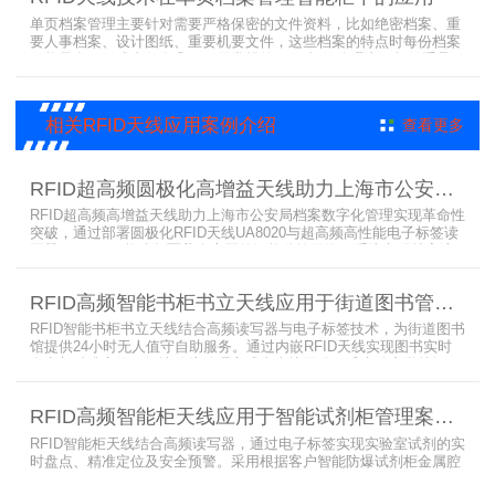
单页档案管理主要针对需要严格保密的文件资料，比如绝密档案、重
要人事档案、设计图纸、重要机要文件，这些档案的特点时每份档案
可能只有一页或者仅有几页，用常规的RFID标签管理由于标签重叠距
离近，会互相干扰，从而影响识别效果，达不到管理要求。针对此类
应用，上海营信特推出HR37X8系列支持ISO/IEC 18000-3 Mode3
EPC Class-1协议的读写器，主要特点是标签层叠情况下标签互相干
相关RFID天线应用案例介绍
查看更多
扰
RFID超高频圆极化高增益天线助力上海市公安局档案管理数字化案例
RFID超高频高增益天线助力上海市公安局档案数字化管理实现革命性
突破，通过部署圆极化RFID天线UA8020与超高频高性能电子标签读
写器UR6268，构建起覆盖全库区的智能监控网络。系统实现档案流
转实时追踪，档案检索时间从15分钟骤减至1分钟内，检索准确率达
99.9%，同时通过数字孪生技术确保数据安全。该解决方案有效提升
RFID高频智能书柜书立天线应用于街道图书管理案例
警务工作效率，为智慧公安建设提供可靠技术支撑，彰显科技赋能城
市安全治理的示范价
RFID智能书柜书立天线结合高频读写器与电子标签技术，为街道图书
馆提供24小时无人值守自助服务。通过内嵌RFID天线实现图书实时
盘点与精准定位，解决传统管理方式中查找困难、丢失难察觉等问
题。系统支持多层级图书管理，兼容智能书架与分布式图书馆场景，
显著提升街道图书馆资源利用率与市民借阅体验，推动全民阅读数字
RFID高频智能柜天线应用于智能试剂柜管理案例分享
化升级。
RFID智能柜天线结合高频读写器，通过电子标签实现实验室试剂的实
时盘点、精准定位及安全预警。采用根据客户智能防爆试剂柜金属腔
体开发的RFID天线有效解决了传统管理方式的痛点，提升管理效率，