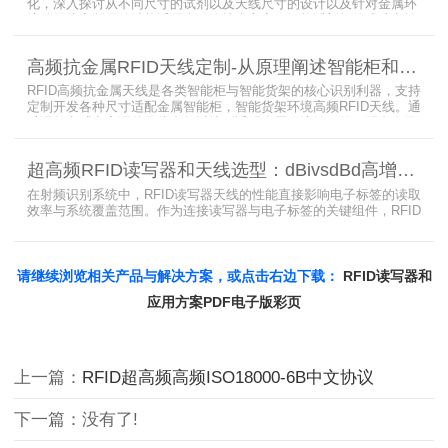
化，深入探讨从不同尺寸的试剂以及天线尺寸的设计以及针对金属环
境的天线定制硬件结构适配全链路技术方案。智能试剂柜的成功实施
依赖于RFID高频定制天线与柜体结构的深度耦合。上海营信是一家专
业从事无线射频识别技术(RFID)电子标签读写器与天线产品的制造
高频抗金属RFID天线定制-从原理阐述智能柜和智能货架识别核心方案
商，在高频天线定制领域具备深厚的技术积累与专业实力。
RFID高频抗金属天线是各类智能柜与智能货架的核心识别利器，支持
定制开发各种尺寸适配金属智能柜，智能货架环境高频RFID天线。通
过调整电感电容调整天线参数以达到适配金属环境的目的，配合多天
线接口的高频RFID读写器对电子标签实现精准识别，应用涵盖试剂管
理、医疗耗材、档案管理、电子物料管理、图书珠宝管理等场景，专
超高频RFID读写器和天线选型：dBivsdBd高增益与圆极化天线解析
业提供智能柜RFID天线选型与定制服务，解决金属干扰导致的识别难
题。
在射频识别系统中，RFID读写器天线的性能直接影响电子标签的读取
效率与系统覆盖范围。作为连接读写器与电子标签的关键组件，RFID
天线选型需综合考虑增益、极化方式、驻波比、频率特性、是否金属
环境、防护等级等因素。本文将围绕超高频天线、高增益天线、圆极
化天线、dBi vs dBd参数解析展开分析，助您精准匹配应用场景需
求。
请继续浏览相关产品与解决方案，或点击右边下载：
RFID读写器和
应用方案PDF电子版彩页
上一篇：
RFID超高频高频ISO18000-6B中文协议
下一篇：没有了!