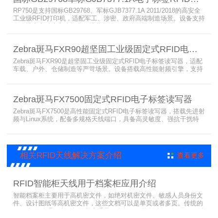
RP750是支持国标GB29768、军标GJB7377.1A 2011/2018的高安全
工业级RFID打印机，适配军工、涉密、政府高端制造场景。设备支持
多分辨率高精度高速打印，搭载合规RFID读写模块，适配
800/900MHz天线频段，可稳定加密写入电子标签数据，防篡改防克
隆。大容耗材低维护、多接口可拓展，满足涉密项目强制合规与全天
Zebra斑马FXR90超坚固工业级固定式RFID电子标签读写器
候高负荷打印需求。
Zebra斑马FXR90是超坚固工业级固定式RFID电子标签读写器，适配
车载、户外、仓储制造等严苛场景。设备搭载高性能射频引擎，支持
多路天线配置，具备超高标签读取速率与灵敏度。拥有IP65/IP67高
防护等级，支持多模通信与边缘计算，宽温抗造、部署灵活，可稳定
完成大规模电子标签盘点与资产追踪，大幅提升企业RFID智能化管理
Zebra斑马FX7500固定式RFID电子标签读写器
效率。
Zebra斑马FX7500是高性能固定式RFID电子标签读写器，搭载先进射
频与Linux系统，配备多规格天线端口，具备高灵敏度、强抗干扰特
性。设备支持全球频段与多种通信协议，适配严苛工业环境，可远程
集中管理，灵活部署拓展，有效降低RFID项目综合成本，广泛适用于
各类电子标签识别采集场景。
相关RFID天线解决方案介绍
查看更多
RFID智能柜天线用于档案柜应用介绍
智能档案柜主要用于高机密文件，如绝对机密文件、敏感人员身份文
件、设计图纸等高机密文件，这些文档可以是单页或者多页。传统的
RFID标签管理，由于标签紧密重叠，会相互干扰影响识别效果，无法