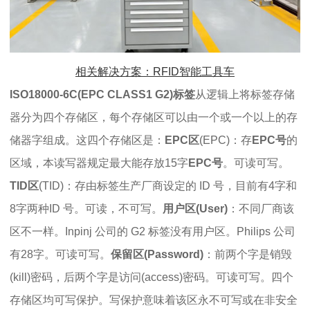
相关解决方案：RFID智能工具车
ISO18000-6C(EPC CLASS1 G2)标签
从逻辑上将标签存储
器分为四个存储区，每个存储区可以由一个或一个以上的存
储器字组成。这四个存储区是：
EPC区
(EPC)：存
EPC号
的
区域，本读写器规定最大能存放15字
EPC号
。可读可写。
TID区
(TID)：存由标签生产厂商设定的 ID 号，目前有4字和
8字两种ID 号。可读，不可写。
用户区(User)
：不同厂商该
区不一样。Inpinj 公司的 G2 标签没有用户区。Philips 公司
有28字。可读可写。
保留区(Password)
：前两个字是销毁
(kill)密码，后两个字是访问(access)密码。可读可写。四个
存储区均可写保护。写保护意味着该区永不可写或在非安全