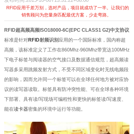
发布时间:2015-10-06T13:31:22+08:00
RFID应用千差万别，选对产品，项目就成功了一半。让我们的
销售顾问为您量身匹配最优方案，少走弯路。
RFID超高频高频ISO18000-6C(EPC CLASS1 G2)中文协议
标准是针对
RFID
射频识别
应用的一个国际标准，国内称超
高频，该标准定义了工作在860Mhz-960Mhz带宽达100MHz
下电子标签与阅读器的空气接口及数据通信规范，超高频读
写器多采用跳频发射方式，不受不同区域变化时无线电频段
的影响，因而允许同一个标签可以在全球任何地方被对应协
议的读写器读取。标签具有防冲突性能、可在全球各种环境
下部署、具有读/写现场可编程性和更快的标签读/写速度、
能在
读卡器
密集的环境中运行等功能。