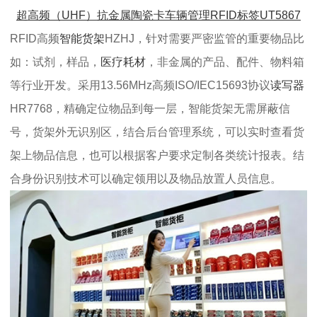
超高频（UHF）抗金属陶瓷卡车辆管理RFID标签UT5867
RFID高频
智能货架
HZHJ，针对需要严密监管的重要物品比
如：试剂，样品，
医疗耗材
，非金属的产品、配件、物料箱
等行业开发。采用13.56MHz高频ISO/IEC15693协议
读写器
HR7768，精确定位物品到每一层，智能货架无需屏蔽信
号，货架外无识别区，结合后台管理系统，可以实时查看货
架上物品信息，也可以根据客户要求定制各类统计报表。结
合身份识别技术可以确定领用以及物品放置人员信息。