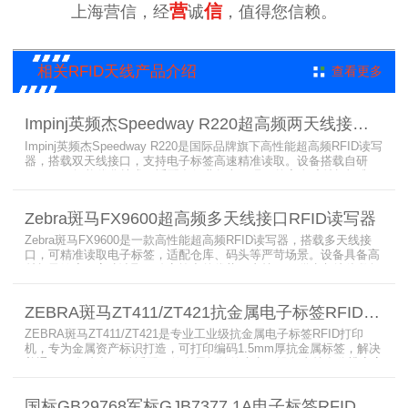
营
信
上海营信，经
诚
，值得您信赖。
相关RFID天线产品介绍
查看更多
Impinj英频杰Speedway R220超高频两天线接口RFID读写器
Impinj英频杰Speedway R220是国际品牌旗下高性能超高频RFID读写
器，搭载双天线接口，支持电子标签高速精准读取。设备搭载自研
AutoPilot智能优化技术，适配多行业复杂工况，兼容全球射频标准，
支持PoE与DC双供电，具备抗干扰、高密度读取优势，搭配完善的开
发体系与品质认证，是仓储、智造、资产追踪场景的优选RFID读写设
Zebra斑马FX9600超高频多天线接口RFID读写器
备。
Zebra斑马FX9600是一款高性能超高频RFID读写器，搭载多天线接
口，可精准读取电子标签，适配仓库、码头等严苛场景。设备具备高
射频灵敏度、高速读取、稳定输出的优势，支持POE供电与边缘数据
处理，依托斑马国际品牌技术积淀与完善售后保障，可实现全流程库
存自动化管理，大幅降低企业运维综合成本。
ZEBRA斑马ZT411/ZT421抗金属电子标签RFID打印机
ZEBRA斑马ZT411/ZT421是专业工业级抗金属电子标签RFID打印
机，专为金属资产标识打造，可打印编码1.5mm厚抗金属标签，解决
普通RFID打印机无法适配厚款金属标签的痛点。设备支持多分辨率高
精度打印，搭载全彩触控屏，支持多协议语言与多模通信，适配各类
电子标签、天线配套使用，可现场升级RFID技术，适配全球多场景按
国标GB29768军标GJB7377.1A电子标签RFID打印机RP750
需贴标作业。