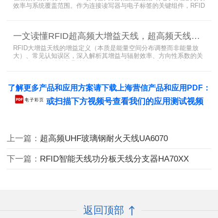
效率与系统覆盖范围。作为连接读写器与电子标签的关键组件，RFID
天线选型需综合考虑增益、极化方式、驻波比、频率特性、是否金属
环境、防护等级等因素。本文将围绕超高频天线、高增益天线、圆极
化天线、dBi vs dBd参数解析展开分析，助您精准匹配应用场景需
一文读懂RFID超高频大增益天线，超高频天线的dBi与dBd有什么关系
求。
RFID大增益天线的增益定义（本质是能量空间分布调整而非能量放
大）、常见认知误区，深入解析其增益与辐射效率、方向性系数的关
联，介绍半辐射型产品特性（如Patch天线4-6dBi、定制款可达10dBi
以上）及dBi/dBd换算方法，重点强调场景化定制天线在仓库密集货
架（窄波束抗相邻标签干扰）、大型物流园区（远距离识别）等场景
了解更多产品和应用方案请下载上海营信产品和应用PDF：
的应用，助力RFID读写器提升远距离识别精度与有效距离，为系统选
型提供关键参
或扫描下方视频号查看我们的应用测试视频
上一篇：
超高频UHF玻璃钢耐火天线UA6070
下一篇：
RFID智能天线功分板天线分支器HA70XX
返回顶部