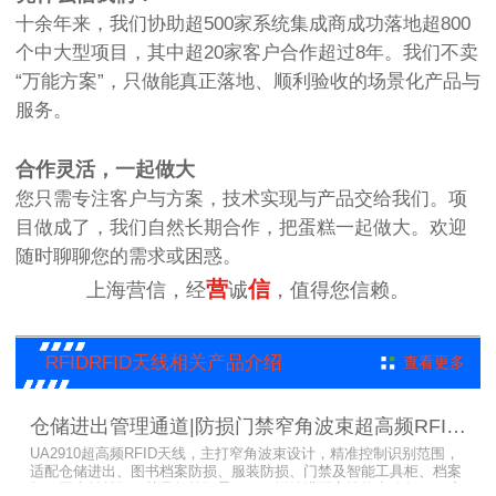
十余年来，我们协助超500家系统集成商成功落地超800
个中大型项目，其中超20家客户合作超过8年。我们不卖
“万能方案”，只做能真正落地、顺利验收的场景化产品与
服务。
合作灵活，一起做大
您只需专注客户与方案，技术实现与产品交给我们。项
目做成了，我们自然长期合作，把蛋糕一起做大。欢迎
随时聊聊您的需求或困惑。
营
信
上海营信，经
诚
，值得您信赖。
RFIDRFID天线相关产品介绍
查看更多
仓储进出管理通道|防损门禁窄角波束超高频RFID天线UA2910
UA2910超高频RFID天线，主打窄角波束设计，精准控制识别范围，
适配仓储进出、图书档案防损、服装防损、门禁及智能工具柜、档案
柜、医疗耗材柜、药品柜等场景。8dBi增益搭配高性能电路板，厚度