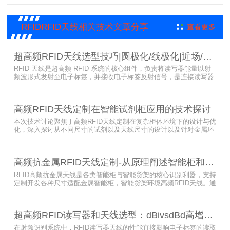
RFID技术在大型会展中的应用价值。
RFIDRFID天线相关技术文章分享
查看更多
超高频RFID天线选型技巧|圆极化/线极化|近场/远场|增益
RFID 天线是超高频 RFID 系统的核心组件，负责将读写器能量以射
频波形式发射至电子标签，并接收电子标签反射信号，是连接读写器
与电子标签的关键桥梁。正确选型 RFID 天线直接决定系统识别稳定
性、读取距离与覆盖精度。本文从 9 个核心维度拆解超高频 RFID 天
线选型要点，为工程实施与设备采购提供专业技术参考。
高频RFID天线定制在智能试剂柜应用的技术探讨
本次技术讨论聚焦于高频RFID天线定制在复杂柜体环境下的设计与优
化，深入探讨从不同尺寸的试剂以及天线尺寸的设计以及针对金属环
境的天线定制硬件结构适配全链路技术方案。智能试剂柜的成功实施
依赖于RFID高频定制天线与柜体结构的深度耦合。上海营信是一家专
业从事无线射频识别技术(RFID)电子标签读写器与天线产品的制造
高频抗金属RFID天线定制-从原理阐述智能柜和智能货架识别核心方案
商，在高频天线定制领域具备深厚的技术积累与专业实力。
RFID高频抗金属天线是各类智能柜与智能货架的核心识别利器，支持
定制开发各种尺寸适配金属智能柜，智能货架环境高频RFID天线。通
过调整电感电容调整天线参数以达到适配金属环境的目的，配合多天
线接口的高频RFID读写器对电子标签实现精准识别，应用涵盖试剂管
理、医疗耗材、档案管理、电子物料管理、图书珠宝管理等场景，专
超高频RFID读写器和天线选型：dBivsdBd高增益与圆极化天线解析
业提供智能柜RFID天线选型与定制服务，解决金属干扰导致的识别难
题。
在射频识别系统中，RFID读写器天线的性能直接影响电子标签的读取