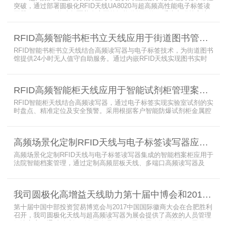
突破，通过部署圆极化RFID天线UA8020与超高频高性能电子标签读
写器UR6268，构建起覆盖全库区的智能监控网络。系统实现档案流
转实时追踪，档案检索时间从15分钟骤减至1分钟内，检索准确率达
99.9%，同时通过数字孪生技术确保数据安全。该解决方案有效提升
RFID高频智能书柜书立天线应用于街道图书管理案例
警务工作效率，为智慧公安建设提供可靠技术支撑，彰显科技赋能城
市安全治理的示范价
RFID智能书柜书立天线结合高频读写器与电子标签技术，为街道图书
馆提供24小时无人值守自助服务。通过内嵌RFID天线实现图书实时
盘点与精准定位，解决传统管理方式中查找困难、丢失难察觉等问
题。系统支持多层级图书管理，兼容智能书架与分布式图书馆场景，
显著提升街道图书馆资源利用率与市民借阅体验，推动全民阅读数字
RFID高频智能柜天线应用于智能试剂柜管理案例分享
化升级。
RFID智能柜天线结合高频读写器，通过电子标签实现实验室试剂的实
时盘点、精准定位及安全预警。采用根据客户智能防爆试剂柜金属腔
体开发的RFID天线有效解决了传统管理方式的痛点，提升管理效率，
已经广泛应用于全国高校、企业实验室及科研机构，为智能试剂管理
带来全新的管理方式。
高频场景化定制RFID天线与电子标签读写器应用于法院档案管理柜案例
高频场景化定制RFID天线与电子标签读写器集成的智能档案柜应用于
法院智能档案管理，通过定制高频层板天线、多端口高频读写器及
LED可点亮电子标签实现档案实时盘点与精准定位，提升法院档案管
理效率。已经成功应用于云南、贵州、四川、江苏等地超360个智能
档案柜。
我司圆极化高增益天线助力第十届中博会和2017徽商大会在合肥胜利召开
第十届中国中部投资贸易博览会与2017中国国际徽商大会在合肥胜利
召开，我司圆极化天线与超高频读写器为展会提供了高效的人员管理
解决方案，通过精准识别参展人员信息，助力展会顺利举办，展现了