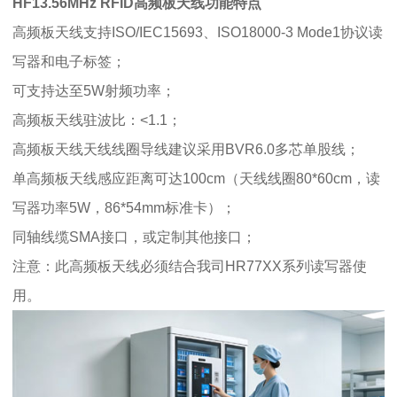
HF13.56MHz RFID高频板天线功能特点
高频板天线
支持ISO/IEC15693、ISO18000-3 Mode1协议读
写器和电子标签；
可支持达至5W射频功率；
高频板天线
驻波比：<1.1；
高频板天线
天线线圈导线建议采用BVR6.0多芯单股线；
单
高频板天线
感应距离可达100cm（天线线圈80*60cm，读
写器功率5W，86*54mm标准卡）；
同轴线缆SMA接口，或定制其他接口；
注意：此
高频板天线
必须结合我司HR77XX系列读写器使
用。