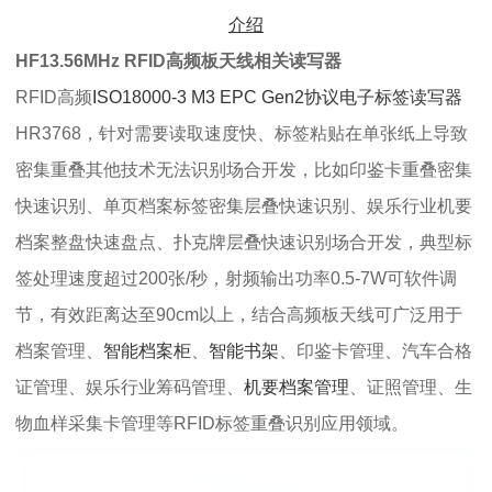
介绍
HF13.56MHz RFID高频板天线相关读写器
RFID高频
ISO18000-3 M3 EPC Gen2协议
电子标签读写器
HR3768，针对需要读取速度快、标签粘贴在单张纸上导致
密集重叠其他技术无法识别场合开发，比如印鉴卡重叠密集
快速识别、单页档案标签密集层叠快速识别、娱乐行业机要
档案整盘快速盘点、扑克牌层叠快速识别场合开发，典型标
签处理速度超过200张/秒，射频输出功率0.5-7W可软件调
节，有效距离达至90cm以上，结合
高频板天线
可广泛用于
档案管理、
智能档案柜
、
智能书架
、印鉴卡管理、汽车合格
证管理、娱乐行业筹码管理、
机要档案管理
、证照管理、生
物血样采集卡管理等RFID标签重叠识别应用领域。