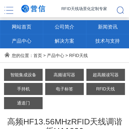
RFID天线场景化定制专家
网站首页
公司简介
新闻资讯
产品中心
解决方案
技术与支持
联系方式
您的位置：
首页
>
产品中心
>
RFID天线
智能集成设备
高频读写器
超高频读写器
手持机
电子标签
RFID天线
通道门
高频HF13.56MHzRFID天线调谐