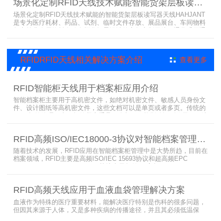
场景化定制RFID天线技术赋能智能货架层板读写器天线HAHJANT
棋牌游戏互动及物证管理等多种电子标签识别（RFID）系统。
场景化定制RFID天线技术赋能的智能货架层板读写器天线HAHJANT
是专为医疗耗材、药品、试剂、临时文件存放、展品展台、车间物料
超市等非金属物料存放多样化场景设计的高频定制天线，通常采用通
用货架或原货架，大幅降低项目实施成本。工作频率为13.56MHz，
可与高频读写器无缝适配，分层分区识别附着在试剂、医疗耗材、电
子物料上的电子标签，因高频识别原理（磁场耦合）而不会读到旁边
RFIDRFID天线相关解决方案介绍
查看更多
或上下层物品。
RFID智能柜天线用于档案柜应用介绍
智能档案柜主要用于高机密文件，如绝对机密文件、敏感人员身份文
件、设计图纸等高机密文件，这些文档可以是单页或者多页。传统的
RFID标签管理，由于标签紧密重叠，会相互干扰影响识别效果，无法
满足管理要求。为了应对这种情况，上海营信特推出了使用HR37X8
系列阅读器的智能档案柜，读写器支持ISO/IEC 18000-3 Mode3 EPC
RFID高频ISO/IEC18000-3协议对智能档案管理的技术优势
Class-1协议。智能档案柜主要功能是在堆叠标签时不会相互干扰，
随着技术的发展，RFID应用在智能档案柜管理中是大势所趋，目前在
档案领域，RFID主要是高频ISO/IEC 15693协议和超高频EPC
CLASS1 G2（ISO18000-6C）协议电子标签， 高频ISO/IEC 15693
协议特点是识别范围好控制，对盘点，定位应用很适合，但识别速度
有待提高（目前HR77X8系列基本在120张/秒），而超高频EPC
RFID高频天线应用于血液血袋管理解决方案
CLASS1 G2（ISO18000-6C）
血液作为特殊的医疗重要材料，能解决医疗特别是伤科的很多问题，
但因其来源于人体，又是多种疾病的传播途径，并且其必须低温保
存，才能保障血液的安全；而怎么保障每袋血液的正确管理，特别是