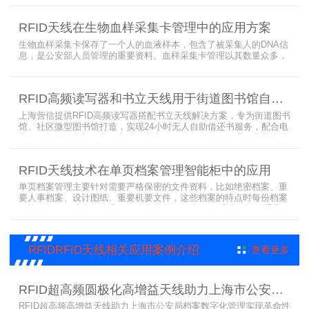
每袋血液的流转流程，就是重中之重的问题了。而RFID具有多标签阅
读的特点，并且有全球唯一的ID号，高频HR7748读写器采用
RFID天线在生物血样采集卡管理中的应用方案
13.56MHz频率，受液体干扰小，多标签阅读能力强，就成了血液血
袋管理的最佳选择，不管是血袋的冷
生物血样采集卡保存了一个人的血液样本，包含了被采集人的DNA信
息，是公安部人员管理的重要资料。血样采集卡管理以其数量众多，
分布分散，牵涉部门众多、需要长时间恒温保存而成为管理的大难
题。 现状引入最RFID射频识别技术，在血样采集卡上加入RFID芯
片，在血样采集卡使用、交接场合安装HR9206读写器，在血样采集
RFID高频读写器和书立天线用于街道图书馆自助借还书服务
卡存储柜安装HR7748读写器以及HA1026天线，整个系统的管理从登
记、入库到出库、移交
上海营信提供RFID高频读写器搭配书立天线解决方案，专为街道图书
馆、社区微型图书馆打造，实现24小时无人自助借还书服务，配合电
子标签与智能书架，高效完成图书定位、盘点、借还管理，满足社区
便民阅读建设需求。
RFID天线技术在单页档案管理智能柜中的应用
单页档案管理主要针对需要严格保密的文件资料，比如绝密档案、重
要人事档案、设计图纸、重要机要文件，这些档案的特点时每份档案
可能只有一页或者仅有几页，用常规的RFID标签管理由于标签重叠距
离近，会互相干扰，从而影响识别效果，达不到管理要求。针对此类
应用，上海营信特推出HR37X8系列支持ISO/IEC 18000-3 Mode3
EPC Class-1协议的读写器，主要特点是标签层叠情况下标签互相干
RFIDRFID天线相关应用案例介绍
查看更多
扰
RFID超高频圆极化高增益天线助力上海市公安局档案管理数字化案例
RFID超高频高增益天线助力上海市公安局档案数字化管理实现革命性