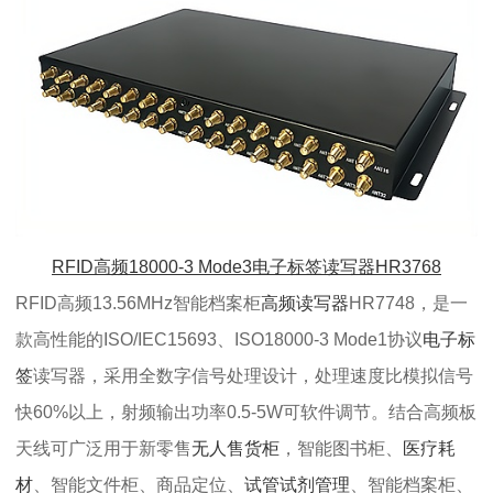
RFID高频18000-3 Mode3电子标签读写器HR3768
RFID高频13.56MHz智能档案柜
高频读写器
HR7748，是一
款高性能的ISO/IEC15693、ISO18000-3 Mode1协议
电子标
签
读写器，采用全数字信号处理设计，处理速度比模拟信号
快60%以上，射频输出功率0.5-5W可软件调节。结合
高频板
天线
可广泛用于新零售
无人售货柜
，智能图书柜、
医疗耗
材
、智能文件柜、商品定位、
试管试剂管理
、智能档案柜、