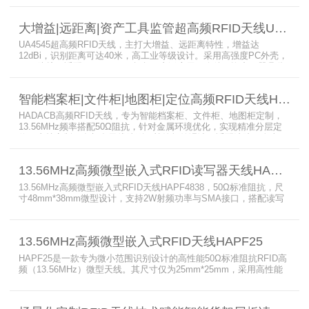
仅10mm，侧面带安装孔易集成，适配902-928MHz频段，搭配读写
器与电子标签，为通道及智能柜应用提供稳定精准的RFID识别支持。
大增益|远距离|资产工具监管超高频RFID天线UA4545
UA4545超高频RFID天线，主打大增益、远距离特性，增益达
12dBi，识别距离可达40米，高工业等级设计。采用高强度PC外壳，
IP67防护，适配902-928MHz频段，广泛应用于仓储、资产工器具监
管等场景，搭配读写器与电子标签，为RFID系统提供稳定高效的射频
识别支持。
智能档案柜|文件柜|地图柜|定位高频RFID天线HADACB
HADACB高频RFID天线，专为智能档案柜、文件柜、地图柜定制，
13.56MHz频率搭配50Ω阻抗，针对金属环境优化，实现精准分层定
位。支持定制开发与多天线阵列，杜绝标签误读，适配法院、人事、
图纸地图等纸质文件管理场景，搭配读写器与电子标签，实现档案实
时盘点监管，性能稳定、专业性强。
13.56MHz高频微型嵌入式RFID读写器天线HAPF4838
13.56MHz高频微型嵌入式RFID天线HAPF4838，50Ω标准阻抗，尺
寸48mm*38mm微型设计，支持2W射频功率与SMA接口，搭配读写
器可实现20cm稳定读取。这款高性能RFID天线支持定制生产，适配
电子标签，广泛应用于嵌入式系统开发、展示台物品定位、贵重物品/
文物及文创产品实时监控、工业产线、试剂管理、棋牌游戏互动场
13.56MHz高频微型嵌入式RFID天线HAPF25
合、物证管理等多种RFID电子标签识别系统。
HAPF25是一款专为微小范围识别设计的高性能50Ω标准阻抗RFID高
频（13.56MHz）微型天线。其尺寸仅为25mm*25mm，采用高性能
元器件与标准化PCB工艺，结合读写器可实现15cm读取距离。该天
线广泛应用于嵌入式系统开发、打印机/医疗设备耗材授权、展示台物
品定位、贵重物品/文物/文创产品实时监控、工业产线、试剂管理、