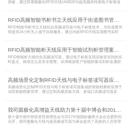
突破，通过部署圆极化RFID天线UA8020与超高频高性能电子标签读
写器UR6268，构建起覆盖全库区的智能监控网络。系统实现档案流
转实时追踪，档案检索时间从15分钟骤减至1分钟内，检索准确率达
99.9%，同时通过数字孪生技术确保数据安全。该解决方案有效提升
RFID高频智能书柜书立天线应用于街道图书管理案例
警务工作效率，为智慧公安建设提供可靠技术支撑，彰显科技赋能城
市安全治理的示范价
RFID智能书柜书立天线结合高频读写器与电子标签技术，为街道图书
馆提供24小时无人值守自助服务。通过内嵌RFID天线实现图书实时
盘点与精准定位，解决传统管理方式中查找困难、丢失难察觉等问
题。系统支持多层级图书管理，兼容智能书架与分布式图书馆场景，
显著提升街道图书馆资源利用率与市民借阅体验，推动全民阅读数字
RFID高频智能柜天线应用于智能试剂柜管理案例分享
化升级。
RFID智能柜天线结合高频读写器，通过电子标签实现实验室试剂的实
时盘点、精准定位及安全预警。采用根据客户智能防爆试剂柜金属腔
体开发的RFID天线有效解决了传统管理方式的痛点，提升管理效率，
已经广泛应用于全国高校、企业实验室及科研机构，为智能试剂管理
带来全新的管理方式。
高频场景化定制RFID天线与电子标签读写器应用于法院档案管理柜案例
高频场景化定制RFID天线与电子标签读写器集成的智能档案柜应用于
法院智能档案管理，通过定制高频层板天线、多端口高频读写器及
LED可点亮电子标签实现档案实时盘点与精准定位，提升法院档案管
理效率。已经成功应用于云南、贵州、四川、江苏等地超360个智能
档案柜。
我司圆极化高增益天线助力第十届中博会和2017徽商大会在合肥胜利召开
第十届中国中部投资贸易博览会与2017中国国际徽商大会在合肥胜利
召开，我司圆极化天线与超高频读写器为展会提供了高效的人员管理
解决方案，通过精准识别参展人员信息，助力展会顺利举办，展现了