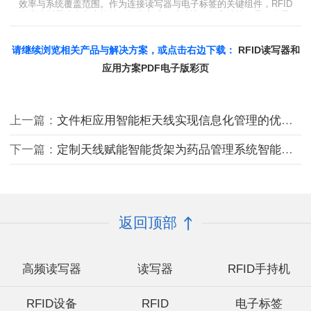
效率与系统覆盖范围。作为连接读写器与电子标签的关键组件，RFID
天线选型需综合考虑增益、极化方式、驻波比、频率特性、是否金属
环境、防护等级等因素。本文将围绕超高频天线、高增益天线、圆极
化天线、dBi vs dBd参数解析展开分析，助您精准匹配应用场景需
求。
请继续浏览相关产品与解决方案，或点击右边下载：
RFID读写器和
应用方案PDF电子版彩页
上一篇：
文件柜应用智能柜天线实现信息化管理的优势有哪些？
下一篇：
定制天线赋能智能货架为药品管理系统智能一体化应用落实方案
返回顶部
高频读写器
读写器
RFID手持机
RFID设备
RFID
电子标签