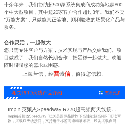
十余年来，我们协助超500家系统集成商成功落地超800
个中大型项目，其中超20家客户合作超过8年。我们不卖
“万能方案”，只做能真正落地、顺利验收的场景化产品与
服务。
合作灵活，一起做大
您只需专注客户与方案，技术实现与产品交给我们。项
目做成了，我们自然长期合作，把蛋糕一起做大。欢迎
随时聊聊您的需求或困惑。
营
信
上海营信，经
诚
，值得您信赖。
相关RFID天线产品介绍
查看更多
Impinj英频杰Speedway R220超高频两天线接口RFID读写器
Impinj英频杰Speedway R220是国际品牌旗下高性能超高频RFID读写
器，搭载双天线接口，支持电子标签高速精准读取。设备搭载自研
AutoPilot智能优化技术，适配多行业复杂工况，兼容全球射频标准，