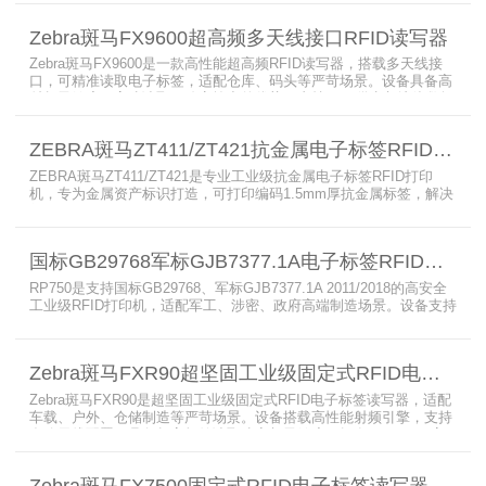
支持PoE与DC双供电，具备抗干扰、高密度读取优势，搭配完善的开
发体系与品质认证，是仓储、智造、资产追踪场景的优选RFID读写设
Zebra斑马FX9600超高频多天线接口RFID读写器
备。
Zebra斑马FX9600是一款高性能超高频RFID读写器，搭载多天线接
口，可精准读取电子标签，适配仓库、码头等严苛场景。设备具备高
射频灵敏度、高速读取、稳定输出的优势，支持POE供电与边缘数据
处理，依托斑马国际品牌技术积淀与完善售后保障，可实现全流程库
存自动化管理，大幅降低企业运维综合成本。
ZEBRA斑马ZT411/ZT421抗金属电子标签RFID打印机
ZEBRA斑马ZT411/ZT421是专业工业级抗金属电子标签RFID打印
机，专为金属资产标识打造，可打印编码1.5mm厚抗金属标签，解决
普通RFID打印机无法适配厚款金属标签的痛点。设备支持多分辨率高
精度打印，搭载全彩触控屏，支持多协议语言与多模通信，适配各类
电子标签、天线配套使用，可现场升级RFID技术，适配全球多场景按
国标GB29768军标GJB7377.1A电子标签RFID打印机RP750
需贴标作业。
RP750是支持国标GB29768、军标GJB7377.1A 2011/2018的高安全
工业级RFID打印机，适配军工、涉密、政府高端制造场景。设备支持
多分辨率高精度高速打印，搭载合规RFID读写模块，适配
800/900MHz天线频段，可稳定加密写入电子标签数据，防篡改防克
隆。大容耗材低维护、多接口可拓展，满足涉密项目强制合规与全天
Zebra斑马FXR90超坚固工业级固定式RFID电子标签读写器
候高负荷打印需求。
Zebra斑马FXR90是超坚固工业级固定式RFID电子标签读写器，适配
车载、户外、仓储制造等严苛场景。设备搭载高性能射频引擎，支持
多路天线配置，具备超高标签读取速率与灵敏度。拥有IP65/IP67高
防护等级，支持多模通信与边缘计算，宽温抗造、部署灵活，可稳定
完成大规模电子标签盘点与资产追踪，大幅提升企业RFID智能化管理
Zebra斑马FX7500固定式RFID电子标签读写器