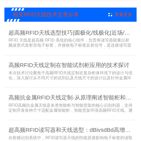
RFID技术在大型会展中的应用价值。
相关RFID天线技术文章分享
查看更多
超高频RFID天线选型技巧|圆极化/线极化|近场/远场|增益
RFID 天线是超高频 RFID 系统的核心组件，负责将读写器能量以射
频波形式发射至电子标签，并接收电子标签反射信号，是连接读写器
与电子标签的关键桥梁。正确选型 RFID 天线直接决定系统识别稳定
性、读取距离与覆盖精度。本文从 9 个核心维度拆解超高频 RFID 天
线选型要点，为工程实施与设备采购提供专业技术参考。
高频RFID天线定制在智能试剂柜应用的技术探讨
本次技术讨论聚焦于高频RFID天线定制在复杂柜体环境下的设计与优
化，深入探讨从不同尺寸的试剂以及天线尺寸的设计以及针对金属环
境的天线定制硬件结构适配全链路技术方案。智能试剂柜的成功实施
依赖于RFID高频定制天线与柜体结构的深度耦合。上海营信是一家专
业从事无线射频识别技术(RFID)电子标签读写器与天线产品的制造
高频抗金属RFID天线定制-从原理阐述智能柜和智能货架识别核心方案
商，在高频天线定制领域具备深厚的技术积累与专业实力。
RFID高频抗金属天线是各类智能柜与智能货架的核心识别利器，支持
定制开发各种尺寸适配金属智能柜，智能货架环境高频RFID天线。通
过调整电感电容调整天线参数以达到适配金属环境的目的，配合多天
线接口的高频RFID读写器对电子标签实现精准识别，应用涵盖试剂管
理、医疗耗材、档案管理、电子物料管理、图书珠宝管理等场景，专
超高频RFID读写器和天线选型：dBivsdBd高增益与圆极化天线解析
业提供智能柜RFID天线选型与定制服务，解决金属干扰导致的识别难
题。
在射频识别系统中，RFID读写器天线的性能直接影响电子标签的读取