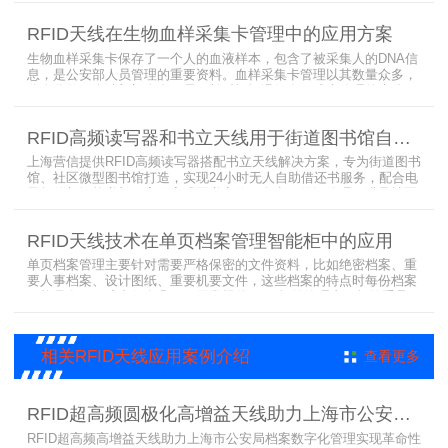
每袋血液的流转流程，就是重中之重的问题了。而RFID具有多标签阅
读的特点，并且有全球唯一的ID号，高频HR7748读写器采用
RFID天线在生物血样采集卡管理中的应用方案
13.56MHz频率，受液体干扰小，多标签阅读能力强，就成了血液血
袋管理的最佳选择，不管是血袋的冷
生物血样采集卡保存了一个人的血液样本，包含了被采集人的DNA信
息，是公安部人员管理的重要资料。血样采集卡管理以其数量众多，
分布分散，牵涉部门众多、需要长时间恒温保存而成为管理的大难
题。 现状引入最RFID射频识别技术，在血样采集卡上加入RFID芯
片，在血样采集卡使用、交接场合安装HR9206读写器，在血样采集
RFID高频读写器和书立天线用于街道图书馆自助借还书服务
卡存储柜安装HR7748读写器以及HA1026天线，整个系统的管理从登
记、入库到出库、移交
上海营信提供RFID高频读写器搭配书立天线解决方案，专为街道图书
馆、社区微型图书馆打造，实现24小时无人自助借还书服务，配合电
子标签与智能书架，高效完成图书定位、盘点、借还管理，满足社区
便民阅读建设需求。
RFID天线技术在单页档案管理智能柜中的应用
单页档案管理主要针对需要严格保密的文件资料，比如绝密档案、重
要人事档案、设计图纸、重要机要文件，这些档案的特点时每份档案
可能只有一页或者仅有几页，用常规的RFID标签管理由于标签重叠距
离近，会互相干扰，从而影响识别效果，达不到管理要求。针对此类
应用，上海营信特推出HR37X8系列支持ISO/IEC 18000-3 Mode3
EPC Class-1协议的读写器，主要特点是标签层叠情况下标签互相干
相关RFID天线应用案例介绍
查看更多
扰
RFID超高频圆极化高增益天线助力上海市公安局档案管理数字化案例
RFID超高频高增益天线助力上海市公安局档案数字化管理实现革命性