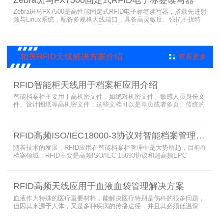
效率。
Zebra斑马FX7500是高性能固定式RFID电子标签读写器，搭载先进射
频与Linux系统，配备多规格天线端口，具备高灵敏度、强抗干扰特
性。设备支持全球频段与多种通信协议，适配严苛工业环境，可远程
集中管理，灵活部署拓展，有效降低RFID项目综合成本，广泛适用于
各类电子标签识别采集场景。
相关RFID天线解决方案介绍
查看更多
RFID智能柜天线用于档案柜应用介绍
智能档案柜主要用于高机密文件，如绝对机密文件、敏感人员身份文
件、设计图纸等高机密文件，这些文档可以是单页或者多页。传统的
RFID标签管理，由于标签紧密重叠，会相互干扰影响识别效果，无法
满足管理要求。为了应对这种情况，上海营信特推出了使用HR37X8
系列阅读器的智能档案柜，读写器支持ISO/IEC 18000-3 Mode3 EPC
RFID高频ISO/IEC18000-3协议对智能档案管理的技术优势
Class-1协议。智能档案柜主要功能是在堆叠标签时不会相互干扰，
随着技术的发展，RFID应用在智能档案柜管理中是大势所趋，目前在
档案领域，RFID主要是高频ISO/IEC 15693协议和超高频EPC
CLASS1 G2（ISO18000-6C）协议电子标签， 高频ISO/IEC 15693
协议特点是识别范围好控制，对盘点，定位应用很适合，但识别速度
有待提高（目前HR77X8系列基本在120张/秒），而超高频EPC
RFID高频天线应用于血液血袋管理解决方案
CLASS1 G2（ISO18000-6C）
血液作为特殊的医疗重要材料，能解决医疗特别是伤科的很多问题，
但因其来源于人体，又是多种疾病的传播途径，并且其必须低温保
存，才能保障血液的安全；而怎么保障每袋血液的正确管理，特别是