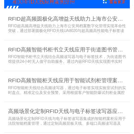
相关RFID天线应用案例介绍
查看更多
扰
RFID超高频圆极化高增益天线助力上海市公安局档案管理数字化案例
RFID超高频高增益天线助力上海市公安局档案数字化管理实现革命性
突破，通过部署圆极化RFID天线UA8020与超高频高性能电子标签读
写器UR6268，构建起覆盖全库区的智能监控网络。系统实现档案流
转实时追踪，档案检索时间从15分钟骤减至1分钟内，检索准确率达
99.9%，同时通过数字孪生技术确保数据安全。该解决方案有效提升
RFID高频智能书柜书立天线应用于街道图书管理案例
警务工作效率，为智慧公安建设提供可靠技术支撑，彰显科技赋能城
市安全治理的示范价
RFID智能书柜书立天线结合高频读写器与电子标签技术，为街道图书
馆提供24小时无人值守自助服务。通过内嵌RFID天线实现图书实时
盘点与精准定位，解决传统管理方式中查找困难、丢失难察觉等问
题。系统支持多层级图书管理，兼容智能书架与分布式图书馆场景，
显著提升街道图书馆资源利用率与市民借阅体验，推动全民阅读数字
RFID高频智能柜天线应用于智能试剂柜管理案例分享
化升级。
RFID智能柜天线结合高频读写器，通过电子标签实现实验室试剂的实
时盘点、精准定位及安全预警。采用根据客户智能防爆试剂柜金属腔
体开发的RFID天线有效解决了传统管理方式的痛点，提升管理效率，
已经广泛应用于全国高校、企业实验室及科研机构，为智能试剂管理
带来全新的管理方式。
高频场景化定制RFID天线与电子标签读写器应用于法院档案管理柜案例
高频场景化定制RFID天线与电子标签读写器集成的智能档案柜应用于
法院智能档案管理，通过定制高频层板天线、多端口高频读写器及
LED可点亮电子标签实现档案实时盘点与精准定位，提升法院档案管
理效率。已经成功应用于云南、贵州、四川、江苏等地超360个智能