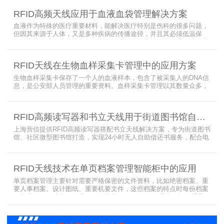
有待提高（目前HR77X8系列基本在120张/秒），而超高频EPC
RFID高频天线应用于血液血袋管理解决方案
CLASS1 G2（ISO18000-6C）
血液作为特殊的医疗重要材料，能解决医疗特别是伤科的很多问题，
但因其来源于人体，又是多种疾病的传播途径，并且其必须低温保
存，才能保障血液的安全；而怎么保障每袋血液的正确管理，特别是
每袋血液的流转流程，就是重中之重的问题了。而RFID具有多标签阅
读的特点，并且有全球唯一的ID号，高频HR7748读写器采用
RFID天线在生物血样采集卡管理中的应用方案
13.56MHz频率，受液体干扰小，多标签阅读能力强，就成了血液血
袋管理的最佳选择，不管是血袋的冷
生物血样采集卡保存了一个人的血液样本，包含了被采集人的DNA信
息，是公安部人员管理的重要资料。血样采集卡管理以其数量众多，
分布分散，牵涉部门众多、需要长时间恒温保存而成为管理的大难
题。 现状引入最RFID射频识别技术，在血样采集卡上加入RFID芯
片，在血样采集卡使用、交接场合安装HR9206读写器，在血样采集
RFID高频读写器和书立天线用于街道图书馆自助借还书服务
卡存储柜安装HR7748读写器以及HA1026天线，整个系统的管理从登
记、入库到出库、移交
上海营信提供RFID高频读写器搭配书立天线解决方案，专为街道图书
馆、社区微型图书馆打造，实现24小时无人自助借还书服务，配合电
子标签与智能书架，高效完成图书定位、盘点、借还管理，满足社区
便民阅读建设需求。
RFID天线技术在单页档案管理智能柜中的应用
单页档案管理主要针对需要严格保密的文件资料，比如绝密档案、重
要人事档案、设计图纸、重要机要文件，这些档案的特点时每份档案
可能只有一页或者仅有几页，用常规的RFID标签管理由于标签重叠距
离近，会互相干扰，从而影响识别效果，达不到管理要求。针对此类
应用，上海营信特推出HR37X8系列支持ISO/IEC 18000-3 Mode3
EPC Class-1协议的读写器，主要特点是标签层叠情况下标签互相干