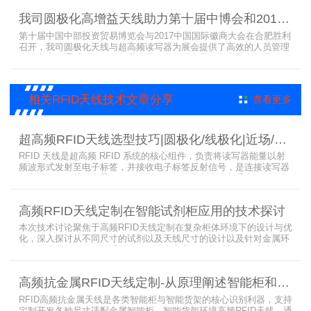
档案柜。
我司圆极化高增益天线助力第十届中博会和2017徽商大会在合肥胜利召开
第十届中国中部投资贸易博览会与2017中国国际徽商大会在合肥胜利
召开，我司圆极化天线与超高频读写器为展会提供了高效的人员管理
解决方案，通过精准识别参展人员信息，助力展会顺利举办，展现了
RFID技术在大型会展中的应用价值。
相关RFID天线技术文章分享
查看更多
超高频RFID天线选型技巧|圆极化/线极化|近场/远场|增益
RFID 天线是超高频 RFID 系统的核心组件，负责将读写器能量以射
频波形式发射至电子标签，并接收电子标签反射信号，是连接读写器
与电子标签的关键桥梁。正确选型 RFID 天线直接决定系统识别稳定
性、读取距离与覆盖精度。本文从 9 个核心维度拆解超高频 RFID 天
线选型要点，为工程实施与设备采购提供专业技术参考。
高频RFID天线定制在智能试剂柜应用的技术探讨
本次技术讨论聚焦于高频RFID天线定制在复杂柜体环境下的设计与优
化，深入探讨从不同尺寸的试剂以及天线尺寸的设计以及针对金属环
境的天线定制硬件结构适配全链路技术方案。智能试剂柜的成功实施
依赖于RFID高频定制天线与柜体结构的深度耦合。上海营信是一家专
业从事无线射频识别技术(RFID)电子标签读写器与天线产品的制造
高频抗金属RFID天线定制-从原理阐述智能柜和智能货架识别核心方案
商，在高频天线定制领域具备深厚的技术积累与专业实力。
RFID高频抗金属天线是各类智能柜与智能货架的核心识别利器，支持
定制开发各种尺寸适配金属智能柜，智能货架环境高频RFID天线。通