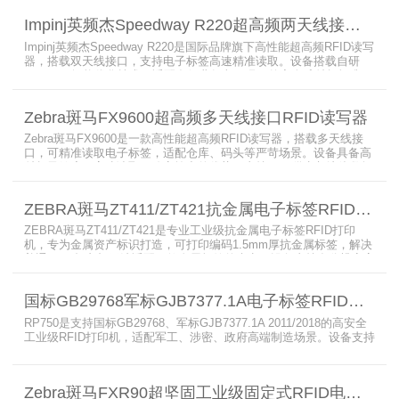
Impinj英频杰Speedway R220超高频两天线接口RFID读写器
Impinj英频杰Speedway R220是国际品牌旗下高性能超高频RFID读写
器，搭载双天线接口，支持电子标签高速精准读取。设备搭载自研
AutoPilot智能优化技术，适配多行业复杂工况，兼容全球射频标准，
支持PoE与DC双供电，具备抗干扰、高密度读取优势，搭配完善的开
发体系与品质认证，是仓储、智造、资产追踪场景的优选RFID读写设
Zebra斑马FX9600超高频多天线接口RFID读写器
备。
Zebra斑马FX9600是一款高性能超高频RFID读写器，搭载多天线接
口，可精准读取电子标签，适配仓库、码头等严苛场景。设备具备高
射频灵敏度、高速读取、稳定输出的优势，支持POE供电与边缘数据
处理，依托斑马国际品牌技术积淀与完善售后保障，可实现全流程库
存自动化管理，大幅降低企业运维综合成本。
ZEBRA斑马ZT411/ZT421抗金属电子标签RFID打印机
ZEBRA斑马ZT411/ZT421是专业工业级抗金属电子标签RFID打印
机，专为金属资产标识打造，可打印编码1.5mm厚抗金属标签，解决
普通RFID打印机无法适配厚款金属标签的痛点。设备支持多分辨率高
精度打印，搭载全彩触控屏，支持多协议语言与多模通信，适配各类
电子标签、天线配套使用，可现场升级RFID技术，适配全球多场景按
国标GB29768军标GJB7377.1A电子标签RFID打印机RP750
需贴标作业。
RP750是支持国标GB29768、军标GJB7377.1A 2011/2018的高安全
工业级RFID打印机，适配军工、涉密、政府高端制造场景。设备支持
多分辨率高精度高速打印，搭载合规RFID读写模块，适配
800/900MHz天线频段，可稳定加密写入电子标签数据，防篡改防克
隆。大容耗材低维护、多接口可拓展，满足涉密项目强制合规与全天
Zebra斑马FXR90超坚固工业级固定式RFID电子标签读写器
候高负荷打印需求。