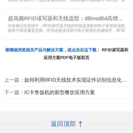
过调整电感电容调整天线参数以达到适配金属环境的目的，配合多天
线接口的高频RFID读写器对电子标签实现精准识别，应用涵盖试剂管
理、医疗耗材、档案管理、电子物料管理、图书珠宝管理等场景，专
超高频RFID读写器和天线选型：dBivsdBd高增益与圆极化天线解析
业提供智能柜RFID天线选型与定制服务，解决金属干扰导致的识别难
题。
在射频识别系统中，RFID读写器天线的性能直接影响电子标签的读取
效率与系统覆盖范围。作为连接读写器与电子标签的关键组件，RFID
天线选型需综合考虑增益、极化方式、驻波比、频率特性、是否金属
环境、防护等级等因素。本文将围绕超高频天线、高增益天线、圆极
化天线、dBi vs dBd参数解析展开分析，助您精准匹配应用场景需
求。
请继续浏览相关产品与解决方案，或点击右边下载：
RFID读写器和
应用方案PDF电子版彩页
上一篇：
如何利用RFID天线技术实现证件识别信息化管理？
下一篇：
IC卡售饭机的新型餐饮应用方案
返回顶部