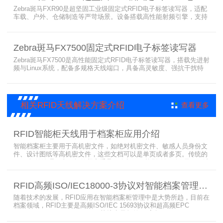
Zebra斑马FXR90是超坚固工业级固定式RFID电子标签读写器，适配
车载、户外、仓储制造等严苛场景。设备搭载高性能射频引擎，支持
多路天线配置，具备超高标签读取速率与灵敏度。拥有IP65/IP67高
防护等级，支持多模通信与边缘计算，宽温抗造、部署灵活，可稳定
完成大规模电子标签盘点与资产追踪，大幅提升企业RFID智能化管理
Zebra斑马FX7500固定式RFID电子标签读写器
效率。
Zebra斑马FX7500是高性能固定式RFID电子标签读写器，搭载先进射
频与Linux系统，配备多规格天线端口，具备高灵敏度、强抗干扰特
性。设备支持全球频段与多种通信协议，适配严苛工业环境，可远程
集中管理，灵活部署拓展，有效降低RFID项目综合成本，广泛适用于
各类电子标签识别采集场景。
相关RFID天线解决方案介绍
查看更多
RFID智能柜天线用于档案柜应用介绍
智能档案柜主要用于高机密文件，如绝对机密文件、敏感人员身份文
件、设计图纸等高机密文件，这些文档可以是单页或者多页。传统的
RFID标签管理，由于标签紧密重叠，会相互干扰影响识别效果，无法
满足管理要求。为了应对这种情况，上海营信特推出了使用HR37X8
系列阅读器的智能档案柜，读写器支持ISO/IEC 18000-3 Mode3 EPC
RFID高频ISO/IEC18000-3协议对智能档案管理的技术优势
Class-1协议。智能档案柜主要功能是在堆叠标签时不会相互干扰，
随着技术的发展，RFID应用在智能档案柜管理中是大势所趋，目前在
档案领域，RFID主要是高频ISO/IEC 15693协议和超高频EPC
CLASS1 G2（ISO18000-6C）协议电子标签， 高频ISO/IEC 15693
协议特点是识别范围好控制，对盘点，定位应用很适合，但识别速度