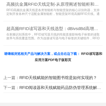
业从事无线射频识别技术(RFID)电子标签读写器与天线产品的制造
高频抗金属RFID天线定制-从原理阐述智能柜和智能货架识别核心方案
商，在高频天线定制领域具备深厚的技术积累与专业实力。
RFID高频抗金属天线是各类智能柜与智能货架的核心识别利器，支持
定制开发各种尺寸适配金属智能柜，智能货架环境高频RFID天线。通
过调整电感电容调整天线参数以达到适配金属环境的目的，配合多天
线接口的高频RFID读写器对电子标签实现精准识别，应用涵盖试剂管
理、医疗耗材、档案管理、电子物料管理、图书珠宝管理等场景，专
超高频RFID读写器和天线选型：dBivsdBd高增益与圆极化天线解析
业提供智能柜RFID天线选型与定制服务，解决金属干扰导致的识别难
题。
在射频识别系统中，RFID读写器天线的性能直接影响电子标签的读取
效率与系统覆盖范围。作为连接读写器与电子标签的关键组件，RFID
天线选型需综合考虑增益、极化方式、驻波比、频率特性、是否金属
环境、防护等级等因素。本文将围绕超高频天线、高增益天线、圆极
化天线、dBi vs dBd参数解析展开分析，助您精准匹配应用场景需
求。
请继续浏览相关产品与解决方案，或点击右边下载：
RFID读写器和
应用方案PDF电子版彩页
上一篇：
RFID天线赋能的智能图书馆是如何实现的？
下一篇：
RFID阅读器和天线赋能药品防伪管理系统解决方案