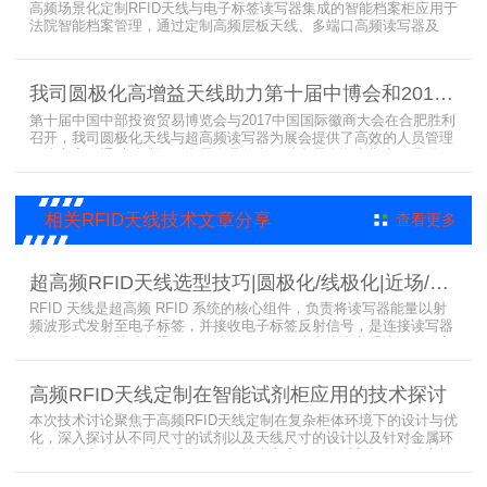
高频场景化定制RFID天线与电子标签读写器集成的智能档案柜应用于
法院智能档案管理，通过定制高频层板天线、多端口高频读写器及
LED可点亮电子标签实现档案实时盘点与精准定位，提升法院档案管
理效率。已经成功应用于云南、贵州、四川、江苏等地超360个智能
档案柜。
我司圆极化高增益天线助力第十届中博会和2017徽商大会在合肥胜利召开
第十届中国中部投资贸易博览会与2017中国国际徽商大会在合肥胜利
召开，我司圆极化天线与超高频读写器为展会提供了高效的人员管理
解决方案，通过精准识别参展人员信息，助力展会顺利举办，展现了
RFID技术在大型会展中的应用价值。
相关RFID天线技术文章分享
查看更多
超高频RFID天线选型技巧|圆极化/线极化|近场/远场|增益
RFID 天线是超高频 RFID 系统的核心组件，负责将读写器能量以射
频波形式发射至电子标签，并接收电子标签反射信号，是连接读写器
与电子标签的关键桥梁。正确选型 RFID 天线直接决定系统识别稳定
性、读取距离与覆盖精度。本文从 9 个核心维度拆解超高频 RFID 天
线选型要点，为工程实施与设备采购提供专业技术参考。
高频RFID天线定制在智能试剂柜应用的技术探讨
本次技术讨论聚焦于高频RFID天线定制在复杂柜体环境下的设计与优
化，深入探讨从不同尺寸的试剂以及天线尺寸的设计以及针对金属环
境的天线定制硬件结构适配全链路技术方案。智能试剂柜的成功实施
依赖于RFID高频定制天线与柜体结构的深度耦合。上海营信是一家专