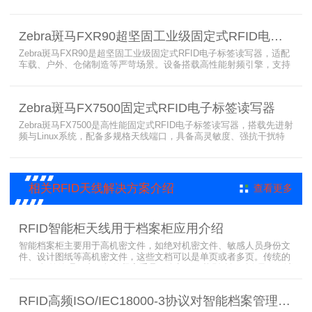
多分辨率高精度高速打印，搭载合规RFID读写模块，适配
800/900MHz天线频段，可稳定加密写入电子标签数据，防篡改防克
隆。大容耗材低维护、多接口可拓展，满足涉密项目强制合规与全天
Zebra斑马FXR90超坚固工业级固定式RFID电子标签读写器
候高负荷打印需求。
Zebra斑马FXR90是超坚固工业级固定式RFID电子标签读写器，适配
车载、户外、仓储制造等严苛场景。设备搭载高性能射频引擎，支持
多路天线配置，具备超高标签读取速率与灵敏度。拥有IP65/IP67高
防护等级，支持多模通信与边缘计算，宽温抗造、部署灵活，可稳定
完成大规模电子标签盘点与资产追踪，大幅提升企业RFID智能化管理
Zebra斑马FX7500固定式RFID电子标签读写器
效率。
Zebra斑马FX7500是高性能固定式RFID电子标签读写器，搭载先进射
频与Linux系统，配备多规格天线端口，具备高灵敏度、强抗干扰特
性。设备支持全球频段与多种通信协议，适配严苛工业环境，可远程
集中管理，灵活部署拓展，有效降低RFID项目综合成本，广泛适用于
各类电子标签识别采集场景。
相关RFID天线解决方案介绍
查看更多
RFID智能柜天线用于档案柜应用介绍
智能档案柜主要用于高机密文件，如绝对机密文件、敏感人员身份文
件、设计图纸等高机密文件，这些文档可以是单页或者多页。传统的
RFID标签管理，由于标签紧密重叠，会相互干扰影响识别效果，无法
满足管理要求。为了应对这种情况，上海营信特推出了使用HR37X8
系列阅读器的智能档案柜，读写器支持ISO/IEC 18000-3 Mode3 EPC
RFID高频ISO/IEC18000-3协议对智能档案管理的技术优势
Class-1协议。智能档案柜主要功能是在堆叠标签时不会相互干扰，