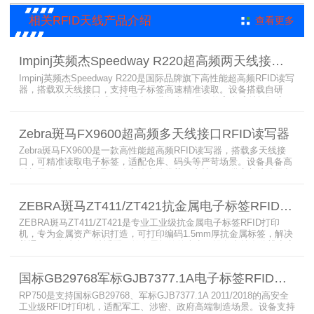
相关RFID天线产品介绍
查看更多
Impinj英频杰Speedway R220超高频两天线接口RFID读写器
Impinj英频杰Speedway R220是国际品牌旗下高性能超高频RFID读写
器，搭载双天线接口，支持电子标签高速精准读取。设备搭载自研
AutoPilot智能优化技术，适配多行业复杂工况，兼容全球射频标准，
支持PoE与DC双供电，具备抗干扰、高密度读取优势，搭配完善的开
发体系与品质认证，是仓储、智造、资产追踪场景的优选RFID读写设
Zebra斑马FX9600超高频多天线接口RFID读写器
备。
Zebra斑马FX9600是一款高性能超高频RFID读写器，搭载多天线接
口，可精准读取电子标签，适配仓库、码头等严苛场景。设备具备高
射频灵敏度、高速读取、稳定输出的优势，支持POE供电与边缘数据
处理，依托斑马国际品牌技术积淀与完善售后保障，可实现全流程库
存自动化管理，大幅降低企业运维综合成本。
ZEBRA斑马ZT411/ZT421抗金属电子标签RFID打印机
ZEBRA斑马ZT411/ZT421是专业工业级抗金属电子标签RFID打印
机，专为金属资产标识打造，可打印编码1.5mm厚抗金属标签，解决
普通RFID打印机无法适配厚款金属标签的痛点。设备支持多分辨率高
精度打印，搭载全彩触控屏，支持多协议语言与多模通信，适配各类
电子标签、天线配套使用，可现场升级RFID技术，适配全球多场景按
国标GB29768军标GJB7377.1A电子标签RFID打印机RP750
需贴标作业。
RP750是支持国标GB29768、军标GJB7377.1A 2011/2018的高安全
工业级RFID打印机，适配军工、涉密、政府高端制造场景。设备支持