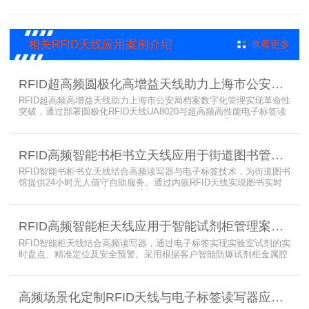
可能只有一页或者仅有几页，用常规的RFID标签管理由于标签重叠距
离近，会互相干扰，从而影响识别效果，达不到管理要求。针对此类
应用，上海营信特推出HR37X8系列支持ISO/IEC 18000-3 Mode3
EPC Class-1协议的读写器，主要特点是标签层叠情况下标签互相干
相关RFID天线应用案例介绍
查看更多
扰
RFID超高频圆极化高增益天线助力上海市公安局档案管理数字化案例
RFID超高频高增益天线助力上海市公安局档案数字化管理实现革命性
突破，通过部署圆极化RFID天线UA8020与超高频高性能电子标签读
写器UR6268，构建起覆盖全库区的智能监控网络。系统实现档案流
转实时追踪，档案检索时间从15分钟骤减至1分钟内，检索准确率达
99.9%，同时通过数字孪生技术确保数据安全。该解决方案有效提升
RFID高频智能书柜书立天线应用于街道图书管理案例
警务工作效率，为智慧公安建设提供可靠技术支撑，彰显科技赋能城
市安全治理的示范价
RFID智能书柜书立天线结合高频读写器与电子标签技术，为街道图书
馆提供24小时无人值守自助服务。通过内嵌RFID天线实现图书实时
盘点与精准定位，解决传统管理方式中查找困难、丢失难察觉等问
题。系统支持多层级图书管理，兼容智能书架与分布式图书馆场景，
显著提升街道图书馆资源利用率与市民借阅体验，推动全民阅读数字
RFID高频智能柜天线应用于智能试剂柜管理案例分享
化升级。
RFID智能柜天线结合高频读写器，通过电子标签实现实验室试剂的实
时盘点、精准定位及安全预警。采用根据客户智能防爆试剂柜金属腔
体开发的RFID天线有效解决了传统管理方式的痛点，提升管理效率，
已经广泛应用于全国高校、企业实验室及科研机构，为智能试剂管理
带来全新的管理方式。
高频场景化定制RFID天线与电子标签读写器应用于法院档案管理柜案例