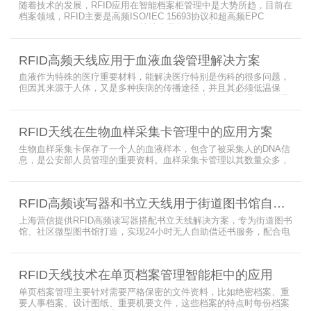
随着技术的发展，RFID应用在智能档案柜管理中是大势所趋，目前在
档案领域，RFID主要是高频ISO/IEC 15693协议和超高频EPC
CLASS1 G2（ISO18000-6C）协议电子标签， 高频ISO/IEC 15693
协议特点是识别范围好控制，对盘点，定位应用很适合，但识别速度
有待提高（目前HR77X8系列基本在120张/秒），而超高频EPC
RFID高频天线应用于血液血袋管理解决方案
CLASS1 G2（ISO18000-6C）
血液作为特殊的医疗重要材料，能解决医疗特别是伤科的很多问题，
但因其来源于人体，又是多种疾病的传播途径，并且其必须低温保
存，才能保障血液的安全；而怎么保障每袋血液的正确管理，特别是
每袋血液的流转流程，就是重中之重的问题了。而RFID具有多标签阅
读的特点，并且有全球唯一的ID号，高频HR7748读写器采用
RFID天线在生物血样采集卡管理中的应用方案
13.56MHz频率，受液体干扰小，多标签阅读能力强，就成了血液血
袋管理的最佳选择，不管是血袋的冷
生物血样采集卡保存了一个人的血液样本，包含了被采集人的DNA信
息，是公安部人员管理的重要资料。血样采集卡管理以其数量众多，
分布分散，牵涉部门众多、需要长时间恒温保存而成为管理的大难
题。 现状引入最RFID射频识别技术，在血样采集卡上加入RFID芯
片，在血样采集卡使用、交接场合安装HR9206读写器，在血样采集
RFID高频读写器和书立天线用于街道图书馆自助借还书服务
卡存储柜安装HR7748读写器以及HA1026天线，整个系统的管理从登
记、入库到出库、移交
上海营信提供RFID高频读写器搭配书立天线解决方案，专为街道图书
馆、社区微型图书馆打造，实现24小时无人自助借还书服务，配合电
子标签与智能书架，高效完成图书定位、盘点、借还管理，满足社区
便民阅读建设需求。
RFID天线技术在单页档案管理智能柜中的应用
单页档案管理主要针对需要严格保密的文件资料，比如绝密档案、重
要人事档案、设计图纸、重要机要文件，这些档案的特点时每份档案