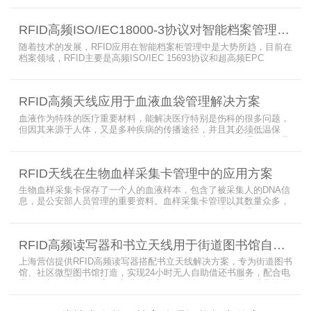
满足管理要求。为了应对这种情况，上海营信特推出了使用HR37X8
系列阅读器的智能档案柜，读写器支持ISO/IEC 18000-3 Mode3 EPC
RFID高频ISO/IEC18000-3协议对智能档案管理的技术优势
Class-1协议。智能档案柜主要功能是在堆叠标签时不会相互干扰，
随着技术的发展，RFID应用在智能档案柜管理中是大势所趋，目前在
档案领域，RFID主要是高频ISO/IEC 15693协议和超高频EPC
CLASS1 G2（ISO18000-6C）协议电子标签， 高频ISO/IEC 15693
协议特点是识别范围好控制，对盘点，定位应用很适合，但识别速度
有待提高（目前HR77X8系列基本在120张/秒），而超高频EPC
RFID高频天线应用于血液血袋管理解决方案
CLASS1 G2（ISO18000-6C）
血液作为特殊的医疗重要材料，能解决医疗特别是伤科的很多问题，
但因其来源于人体，又是多种疾病的传播途径，并且其必须低温保
存，才能保障血液的安全；而怎么保障每袋血液的正确管理，特别是
每袋血液的流转流程，就是重中之重的问题了。而RFID具有多标签阅
读的特点，并且有全球唯一的ID号，高频HR7748读写器采用
RFID天线在生物血样采集卡管理中的应用方案
13.56MHz频率，受液体干扰小，多标签阅读能力强，就成了血液血
袋管理的最佳选择，不管是血袋的冷
生物血样采集卡保存了一个人的血液样本，包含了被采集人的DNA信
息，是公安部人员管理的重要资料。血样采集卡管理以其数量众多，
分布分散，牵涉部门众多、需要长时间恒温保存而成为管理的大难
题。 现状引入最RFID射频识别技术，在血样采集卡上加入RFID芯
片，在血样采集卡使用、交接场合安装HR9206读写器，在血样采集
RFID高频读写器和书立天线用于街道图书馆自助借还书服务
卡存储柜安装HR7748读写器以及HA1026天线，整个系统的管理从登
记、入库到出库、移交
上海营信提供RFID高频读写器搭配书立天线解决方案，专为街道图书
馆、社区微型图书馆打造，实现24小时无人自助借还书服务，配合电
子标签与智能书架，高效完成图书定位、盘点、借还管理，满足社区
便民阅读建设需求。