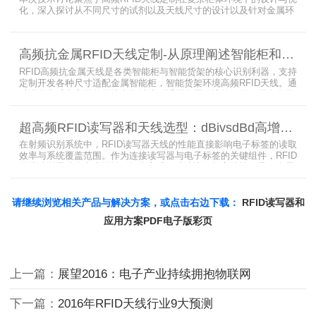
化，深入探讨从不同尺寸的试剂以及天线尺寸的设计以及针对金属环
境的天线定制硬件结构适配全链路技术方案。智能试剂柜的成功实施
依赖于RFID高频定制天线与柜体结构的深度耦合。上海营信是一家专
业从事无线射频识别技术(RFID)电子标签读写器与天线产品的制造
高频抗金属RFID天线定制-从原理阐述智能柜和智能货架识别核心方案
商，在高频天线定制领域具备深厚的技术积累与专业实力。
RFID高频抗金属天线是各类智能柜与智能货架的核心识别利器，支持
定制开发各种尺寸适配金属智能柜，智能货架环境高频RFID天线。通
过调整电感电容调整天线参数以达到适配金属环境的目的，配合多天
线接口的高频RFID读写器对电子标签实现精准识别，应用涵盖试剂管
理、医疗耗材、档案管理、电子物料管理、图书珠宝管理等场景，专
超高频RFID读写器和天线选型：dBivsdBd高增益与圆极化天线解析
业提供智能柜RFID天线选型与定制服务，解决金属干扰导致的识别难
题。
在射频识别系统中，RFID读写器天线的性能直接影响电子标签的读取
效率与系统覆盖范围。作为连接读写器与电子标签的关键组件，RFID
天线选型需综合考虑增益、极化方式、驻波比、频率特性、是否金属
环境、防护等级等因素。本文将围绕超高频天线、高增益天线、圆极
化天线、dBi vs dBd参数解析展开分析，助您精准匹配应用场景需
求。
请继续浏览相关产品与解决方案，或点击右边下载：
RFID读写器和
应用方案PDF电子版彩页
上一篇：
展望2016：电子产业持续拥抱物联网
下一篇：
2016年RFID天线行业9大预测