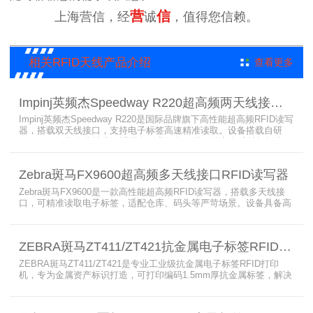
营
信
上海营信，经
诚
，值得您信赖。
相关RFID天线产品介绍
查看更多
Impinj英频杰Speedway R220超高频两天线接口RFID读写器
Impinj英频杰Speedway R220是国际品牌旗下高性能超高频RFID读写
器，搭载双天线接口，支持电子标签高速精准读取。设备搭载自研
AutoPilot智能优化技术，适配多行业复杂工况，兼容全球射频标准，
支持PoE与DC双供电，具备抗干扰、高密度读取优势，搭配完善的开
发体系与品质认证，是仓储、智造、资产追踪场景的优选RFID读写设
Zebra斑马FX9600超高频多天线接口RFID读写器
备。
Zebra斑马FX9600是一款高性能超高频RFID读写器，搭载多天线接
口，可精准读取电子标签，适配仓库、码头等严苛场景。设备具备高
射频灵敏度、高速读取、稳定输出的优势，支持POE供电与边缘数据
处理，依托斑马国际品牌技术积淀与完善售后保障，可实现全流程库
存自动化管理，大幅降低企业运维综合成本。
ZEBRA斑马ZT411/ZT421抗金属电子标签RFID打印机
ZEBRA斑马ZT411/ZT421是专业工业级抗金属电子标签RFID打印
机，专为金属资产标识打造，可打印编码1.5mm厚抗金属标签，解决
普通RFID打印机无法适配厚款金属标签的痛点。设备支持多分辨率高
精度打印，搭载全彩触控屏，支持多协议语言与多模通信，适配各类
电子标签、天线配套使用，可现场升级RFID技术，适配全球多场景按