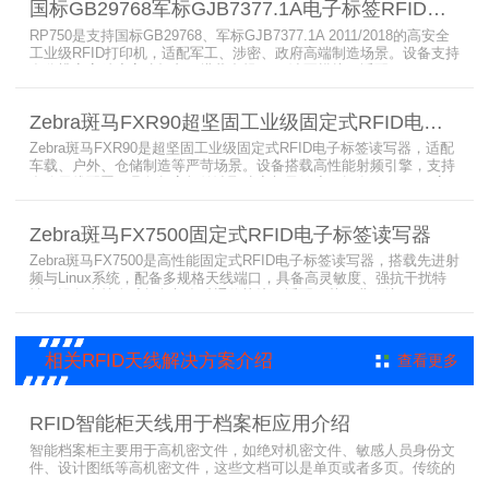
国标GB29768军标GJB7377.1A电子标签RFID打印机RP750
需贴标作业。
RP750是支持国标GB29768、军标GJB7377.1A 2011/2018的高安全
工业级RFID打印机，适配军工、涉密、政府高端制造场景。设备支持
多分辨率高精度高速打印，搭载合规RFID读写模块，适配
800/900MHz天线频段，可稳定加密写入电子标签数据，防篡改防克
隆。大容耗材低维护、多接口可拓展，满足涉密项目强制合规与全天
Zebra斑马FXR90超坚固工业级固定式RFID电子标签读写器
候高负荷打印需求。
Zebra斑马FXR90是超坚固工业级固定式RFID电子标签读写器，适配
车载、户外、仓储制造等严苛场景。设备搭载高性能射频引擎，支持
多路天线配置，具备超高标签读取速率与灵敏度。拥有IP65/IP67高
防护等级，支持多模通信与边缘计算，宽温抗造、部署灵活，可稳定
完成大规模电子标签盘点与资产追踪，大幅提升企业RFID智能化管理
Zebra斑马FX7500固定式RFID电子标签读写器
效率。
Zebra斑马FX7500是高性能固定式RFID电子标签读写器，搭载先进射
频与Linux系统，配备多规格天线端口，具备高灵敏度、强抗干扰特
性。设备支持全球频段与多种通信协议，适配严苛工业环境，可远程
集中管理，灵活部署拓展，有效降低RFID项目综合成本，广泛适用于
各类电子标签识别采集场景。
相关RFID天线解决方案介绍
查看更多
RFID智能柜天线用于档案柜应用介绍
智能档案柜主要用于高机密文件，如绝对机密文件、敏感人员身份文
件、设计图纸等高机密文件，这些文档可以是单页或者多页。传统的
RFID标签管理，由于标签紧密重叠，会相互干扰影响识别效果，无法