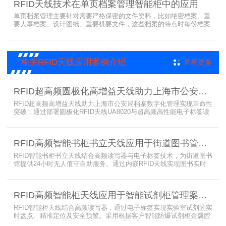
RFID天线技术在单页档案管理智能柜中的应用
单页档案管理主要针对需要严格保密的文件资料，比如绝密档案、重
要人事档案、设计图纸、重要机要文件，这些档案的特点时每份档案
可能只有一页或者仅有几页，用常规的RFID标签管理由于标签重叠距
离近，会互相干扰，从而影响识别效果，达不到管理要求。针对此类
应用，上海营信特推出HR37X8系列支持ISO/IEC 18000-3 Mode3
EPC Class-1协议的读写器，主要特点是标签层叠情况下标签互相干
相关RFID天线应用案例介绍
查看更多
扰
RFID超高频圆极化高增益天线助力上海市公安局档案管理数字化案例
RFID超高频高增益天线助力上海市公安局档案数字化管理实现革命性
突破，通过部署圆极化RFID天线UA8020与超高频高性能电子标签读
写器UR6268，构建起覆盖全库区的智能监控网络。系统实现档案流
转实时追踪，档案检索时间从15分钟骤减至1分钟内，检索准确率达
99.9%，同时通过数字孪生技术确保数据安全。该解决方案有效提升
RFID高频智能书柜书立天线应用于街道图书管理案例
警务工作效率，为智慧公安建设提供可靠技术支撑，彰显科技赋能城
市安全治理的示范价
RFID智能书柜书立天线结合高频读写器与电子标签技术，为街道图书
馆提供24小时无人值守自助服务。通过内嵌RFID天线实现图书实时
盘点与精准定位，解决传统管理方式中查找困难、丢失难察觉等问
题。系统支持多层级图书管理，兼容智能书架与分布式图书馆场景，
显著提升街道图书馆资源利用率与市民借阅体验，推动全民阅读数字
RFID高频智能柜天线应用于智能试剂柜管理案例分享
化升级。
RFID智能柜天线结合高频读写器，通过电子标签实现实验室试剂的实
时盘点、精准定位及安全预警。采用根据客户智能防爆试剂柜金属腔
体开发的RFID天线有效解决了传统管理方式的痛点，提升管理效率，