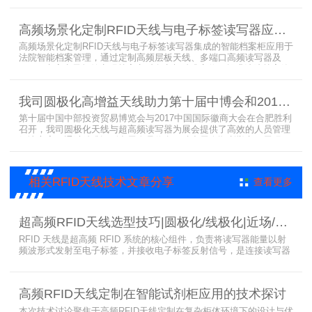
已经广泛应用于全国高校、企业实验室及科研机构，为智能试剂管理
带来全新的管理方式。
高频场景化定制RFID天线与电子标签读写器应用于法院档案管理柜案例
高频场景化定制RFID天线与电子标签读写器集成的智能档案柜应用于
法院智能档案管理，通过定制高频层板天线、多端口高频读写器及
LED可点亮电子标签实现档案实时盘点与精准定位，提升法院档案管
理效率。已经成功应用于云南、贵州、四川、江苏等地超360个智能
档案柜。
我司圆极化高增益天线助力第十届中博会和2017徽商大会在合肥胜利召开
第十届中国中部投资贸易博览会与2017中国国际徽商大会在合肥胜利
召开，我司圆极化天线与超高频读写器为展会提供了高效的人员管理
解决方案，通过精准识别参展人员信息，助力展会顺利举办，展现了
RFID技术在大型会展中的应用价值。
相关RFID天线技术文章分享
查看更多
超高频RFID天线选型技巧|圆极化/线极化|近场/远场|增益
RFID 天线是超高频 RFID 系统的核心组件，负责将读写器能量以射
频波形式发射至电子标签，并接收电子标签反射信号，是连接读写器
与电子标签的关键桥梁。正确选型 RFID 天线直接决定系统识别稳定
性、读取距离与覆盖精度。本文从 9 个核心维度拆解超高频 RFID 天
线选型要点，为工程实施与设备采购提供专业技术参考。
高频RFID天线定制在智能试剂柜应用的技术探讨
本次技术讨论聚焦于高频RFID天线定制在复杂柜体环境下的设计与优