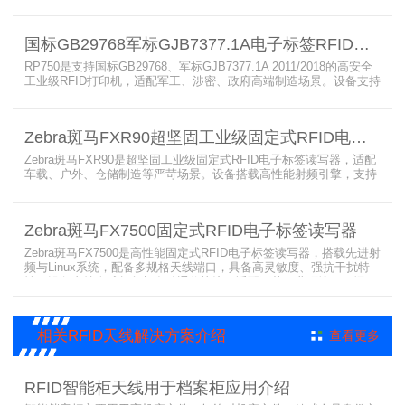
普通RFID打印机无法适配厚款金属标签的痛点。设备支持多分辨率高
精度打印，搭载全彩触控屏，支持多协议语言与多模通信，适配各类
电子标签、天线配套使用，可现场升级RFID技术，适配全球多场景按
国标GB29768军标GJB7377.1A电子标签RFID打印机RP750
需贴标作业。
RP750是支持国标GB29768、军标GJB7377.1A 2011/2018的高安全
工业级RFID打印机，适配军工、涉密、政府高端制造场景。设备支持
多分辨率高精度高速打印，搭载合规RFID读写模块，适配
800/900MHz天线频段，可稳定加密写入电子标签数据，防篡改防克
隆。大容耗材低维护、多接口可拓展，满足涉密项目强制合规与全天
Zebra斑马FXR90超坚固工业级固定式RFID电子标签读写器
候高负荷打印需求。
Zebra斑马FXR90是超坚固工业级固定式RFID电子标签读写器，适配
车载、户外、仓储制造等严苛场景。设备搭载高性能射频引擎，支持
多路天线配置，具备超高标签读取速率与灵敏度。拥有IP65/IP67高
防护等级，支持多模通信与边缘计算，宽温抗造、部署灵活，可稳定
完成大规模电子标签盘点与资产追踪，大幅提升企业RFID智能化管理
Zebra斑马FX7500固定式RFID电子标签读写器
效率。
Zebra斑马FX7500是高性能固定式RFID电子标签读写器，搭载先进射
频与Linux系统，配备多规格天线端口，具备高灵敏度、强抗干扰特
性。设备支持全球频段与多种通信协议，适配严苛工业环境，可远程
集中管理，灵活部署拓展，有效降低RFID项目综合成本，广泛适用于
各类电子标签识别采集场景。
相关RFID天线解决方案介绍
查看更多
RFID智能柜天线用于档案柜应用介绍