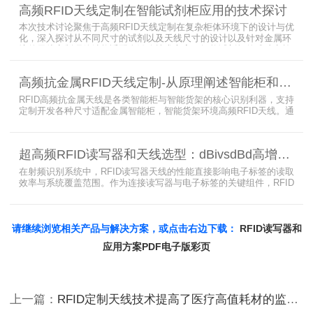
线选型要点，为工程实施与设备采购提供专业技术参考。
高频RFID天线定制在智能试剂柜应用的技术探讨
本次技术讨论聚焦于高频RFID天线定制在复杂柜体环境下的设计与优
化，深入探讨从不同尺寸的试剂以及天线尺寸的设计以及针对金属环
境的天线定制硬件结构适配全链路技术方案。智能试剂柜的成功实施
依赖于RFID高频定制天线与柜体结构的深度耦合。上海营信是一家专
业从事无线射频识别技术(RFID)电子标签读写器与天线产品的制造
高频抗金属RFID天线定制-从原理阐述智能柜和智能货架识别核心方案
商，在高频天线定制领域具备深厚的技术积累与专业实力。
RFID高频抗金属天线是各类智能柜与智能货架的核心识别利器，支持
定制开发各种尺寸适配金属智能柜，智能货架环境高频RFID天线。通
过调整电感电容调整天线参数以达到适配金属环境的目的，配合多天
线接口的高频RFID读写器对电子标签实现精准识别，应用涵盖试剂管
理、医疗耗材、档案管理、电子物料管理、图书珠宝管理等场景，专
超高频RFID读写器和天线选型：dBivsdBd高增益与圆极化天线解析
业提供智能柜RFID天线选型与定制服务，解决金属干扰导致的识别难
题。
在射频识别系统中，RFID读写器天线的性能直接影响电子标签的读取
效率与系统覆盖范围。作为连接读写器与电子标签的关键组件，RFID
天线选型需综合考虑增益、极化方式、驻波比、频率特性、是否金属
环境、防护等级等因素。本文将围绕超高频天线、高增益天线、圆极
化天线、dBi vs dBd参数解析展开分析，助您精准匹配应用场景需
求。
请继续浏览相关产品与解决方案，或点击右边下载：
RFID读写器和
应用方案PDF电子版彩页
上一篇：
RFID定制天线技术提高了医疗高值耗材的监管水平