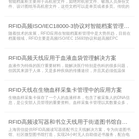
智能档案柜主要用于高机密文件，如绝对机密文件、敏感人员身份文
件、设计图纸等高机密文件，这些文档可以是单页或者多页。传统的
RFID标签管理，由于标签紧密重叠，会相互干扰影响识别效果，无法
满足管理要求。为了应对这种情况，上海营信特推出了使用HR37X8
系列阅读器的智能档案柜，读写器支持ISO/IEC 18000-3 Mode3 EPC
RFID高频ISO/IEC18000-3协议对智能档案管理的技术优势
Class-1协议。智能档案柜主要功能是在堆叠标签时不会相互干扰，
随着技术的发展，RFID应用在智能档案柜管理中是大势所趋，目前在
档案领域，RFID主要是高频ISO/IEC 15693协议和超高频EPC
CLASS1 G2（ISO18000-6C）协议电子标签， 高频ISO/IEC 15693
协议特点是识别范围好控制，对盘点，定位应用很适合，但识别速度
有待提高（目前HR77X8系列基本在120张/秒），而超高频EPC
RFID高频天线应用于血液血袋管理解决方案
CLASS1 G2（ISO18000-6C）
血液作为特殊的医疗重要材料，能解决医疗特别是伤科的很多问题，
但因其来源于人体，又是多种疾病的传播途径，并且其必须低温保
存，才能保障血液的安全；而怎么保障每袋血液的正确管理，特别是
每袋血液的流转流程，就是重中之重的问题了。而RFID具有多标签阅
读的特点，并且有全球唯一的ID号，高频HR7748读写器采用
RFID天线在生物血样采集卡管理中的应用方案
13.56MHz频率，受液体干扰小，多标签阅读能力强，就成了血液血
袋管理的最佳选择，不管是血袋的冷
生物血样采集卡保存了一个人的血液样本，包含了被采集人的DNA信
息，是公安部人员管理的重要资料。血样采集卡管理以其数量众多，
分布分散，牵涉部门众多、需要长时间恒温保存而成为管理的大难
题。 现状引入最RFID射频识别技术，在血样采集卡上加入RFID芯
片，在血样采集卡使用、交接场合安装HR9206读写器，在血样采集
RFID高频读写器和书立天线用于街道图书馆自助借还书服务
卡存储柜安装HR7748读写器以及HA1026天线，整个系统的管理从登
记、入库到出库、移交
上海营信提供RFID高频读写器搭配书立天线解决方案，专为街道图书
馆、社区微型图书馆打造，实现24小时无人自助借还书服务，配合电