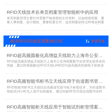
子标签与智能书架，高效完成图书定位、盘点、借还管理，满足社区
便民阅读建设需求。
RFID天线技术在单页档案管理智能柜中的应用
单页档案管理主要针对需要严格保密的文件资料，比如绝密档案、重
要人事档案、设计图纸、重要机要文件，这些档案的特点时每份档案
可能只有一页或者仅有几页，用常规的RFID标签管理由于标签重叠距
离近，会互相干扰，从而影响识别效果，达不到管理要求。针对此类
应用，上海营信特推出HR37X8系列支持ISO/IEC 18000-3 Mode3
EPC Class-1协议的读写器，主要特点是标签层叠情况下标签互相干
相关RFID天线应用案例介绍
查看更多
扰
RFID超高频圆极化高增益天线助力上海市公安局档案管理数字化案例
RFID超高频高增益天线助力上海市公安局档案数字化管理实现革命性
突破，通过部署圆极化RFID天线UA8020与超高频高性能电子标签读
写器UR6268，构建起覆盖全库区的智能监控网络。系统实现档案流
转实时追踪，档案检索时间从15分钟骤减至1分钟内，检索准确率达
99.9%，同时通过数字孪生技术确保数据安全。该解决方案有效提升
RFID高频智能书柜书立天线应用于街道图书管理案例
警务工作效率，为智慧公安建设提供可靠技术支撑，彰显科技赋能城
市安全治理的示范价
RFID智能书柜书立天线结合高频读写器与电子标签技术，为街道图书
馆提供24小时无人值守自助服务。通过内嵌RFID天线实现图书实时
盘点与精准定位，解决传统管理方式中查找困难、丢失难察觉等问
题。系统支持多层级图书管理，兼容智能书架与分布式图书馆场景，
显著提升街道图书馆资源利用率与市民借阅体验，推动全民阅读数字
RFID高频智能柜天线应用于智能试剂柜管理案例分享
化升级。