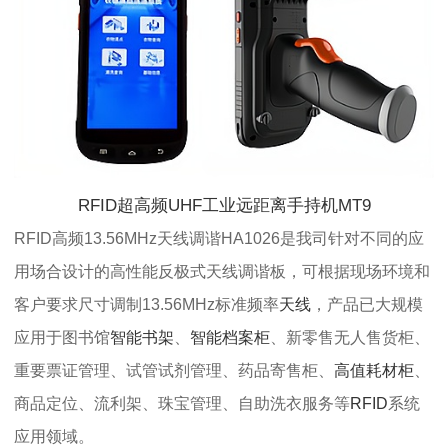
RFID超高频UHF工业远距离手持机MT9
RFID高频13.56MHz天线调谐HA1026是我司针对不同的应
用场合设计的高性能反极式天线调谐板，可根据现场环境和
客户要求尺寸调制13.56MHz标准频率
天线
，产品已大规模
应用于图书馆
智能书架
、
智能档案柜
、新零售无人售货柜、
重要票证管理、试管试剂管理、药品寄售柜、
高值耗材柜
、
商品定位、流利架、珠宝管理、自助洗衣服务等
RFID
系统
应用领域。