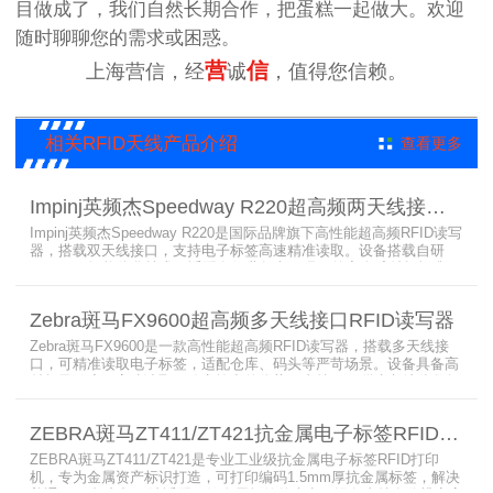
目做成了，我们自然长期合作，把蛋糕一起做大。欢迎
随时聊聊您的需求或困惑。
营
信
上海营信，经
诚
，值得您信赖。
相关RFID天线产品介绍
查看更多
Impinj英频杰Speedway R220超高频两天线接口RFID读写器
Impinj英频杰Speedway R220是国际品牌旗下高性能超高频RFID读写
器，搭载双天线接口，支持电子标签高速精准读取。设备搭载自研
AutoPilot智能优化技术，适配多行业复杂工况，兼容全球射频标准，
支持PoE与DC双供电，具备抗干扰、高密度读取优势，搭配完善的开
发体系与品质认证，是仓储、智造、资产追踪场景的优选RFID读写设
Zebra斑马FX9600超高频多天线接口RFID读写器
备。
Zebra斑马FX9600是一款高性能超高频RFID读写器，搭载多天线接
口，可精准读取电子标签，适配仓库、码头等严苛场景。设备具备高
射频灵敏度、高速读取、稳定输出的优势，支持POE供电与边缘数据
处理，依托斑马国际品牌技术积淀与完善售后保障，可实现全流程库
存自动化管理，大幅降低企业运维综合成本。
ZEBRA斑马ZT411/ZT421抗金属电子标签RFID打印机
ZEBRA斑马ZT411/ZT421是专业工业级抗金属电子标签RFID打印
机，专为金属资产标识打造，可打印编码1.5mm厚抗金属标签，解决