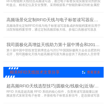
RFID智能柜天线结合高频读写器，通过电子标签实现实验室试剂的实
时盘点、精准定位及安全预警。采用根据客户智能防爆试剂柜金属腔
体开发的RFID天线有效解决了传统管理方式的痛点，提升管理效率，
已经广泛应用于全国高校、企业实验室及科研机构，为智能试剂管理
带来全新的管理方式。
高频场景化定制RFID天线与电子标签读写器应用于法院档案管理柜案例
高频场景化定制RFID天线与电子标签读写器集成的智能档案柜应用于
法院智能档案管理，通过定制高频层板天线、多端口高频读写器及
LED可点亮电子标签实现档案实时盘点与精准定位，提升法院档案管
理效率。已经成功应用于云南、贵州、四川、江苏等地超360个智能
档案柜。
我司圆极化高增益天线助力第十届中博会和2017徽商大会在合肥胜利召开
第十届中国中部投资贸易博览会与2017中国国际徽商大会在合肥胜利
召开，我司圆极化天线与超高频读写器为展会提供了高效的人员管理
解决方案，通过精准识别参展人员信息，助力展会顺利举办，展现了
RFID技术在大型会展中的应用价值。
相关RFID天线技术文章分享
查看更多
超高频RFID天线选型技巧|圆极化/线极化|近场/远场|增益
RFID 天线是超高频 RFID 系统的核心组件，负责将读写器能量以射
频波形式发射至电子标签，并接收电子标签反射信号，是连接读写器
与电子标签的关键桥梁。正确选型 RFID 天线直接决定系统识别稳定
性、读取距离与覆盖精度。本文从 9 个核心维度拆解超高频 RFID 天