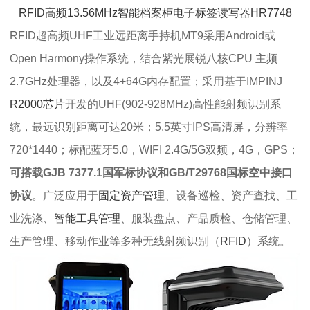
RFID高频13.56MHz智能档案柜电子标签读写器HR7748
RFID超高频UHF工业远距离手持机MT9采用Android或
Open Harmony操作系统，结合紫光展锐八核CPU 主频
2.7GHz处理器，以及4+64G内存配置；采用基于IMPINJ
R2000芯片
开发的UHF(902-928MHz)高性能射频识别系
统，最远识别距离可达20米；5.5英寸IPS高清屏，分辨率
720*1440；标配蓝牙5.0，WIFI 2.4G/5G双频，4G，GPS；
可搭载GJB 7377.1国军标协议和GB/T29768国标空中接口
协议
。广泛应用于
固定资产管理
、设备巡检、资产查找、工
业洗涤、
智能工具管理
、服装盘点、产品质检、仓储管理、
生产管理、移动作业等多种无线射频识别（
RFID
）系统。