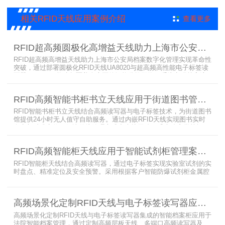
应用，上海营信特推出HR37X8系列支持ISO/IEC 18000-3 Mode3
EPC Class-1协议的读写器，主要特点是标签层叠情况下标签互相干
相关RFID天线应用案例介绍
查看更多
扰
RFID超高频圆极化高增益天线助力上海市公安局档案管理数字化案例
RFID超高频高增益天线助力上海市公安局档案数字化管理实现革命性
突破，通过部署圆极化RFID天线UA8020与超高频高性能电子标签读
写器UR6268，构建起覆盖全库区的智能监控网络。系统实现档案流
转实时追踪，档案检索时间从15分钟骤减至1分钟内，检索准确率达
99.9%，同时通过数字孪生技术确保数据安全。该解决方案有效提升
RFID高频智能书柜书立天线应用于街道图书管理案例
警务工作效率，为智慧公安建设提供可靠技术支撑，彰显科技赋能城
市安全治理的示范价
RFID智能书柜书立天线结合高频读写器与电子标签技术，为街道图书
馆提供24小时无人值守自助服务。通过内嵌RFID天线实现图书实时
盘点与精准定位，解决传统管理方式中查找困难、丢失难察觉等问
题。系统支持多层级图书管理，兼容智能书架与分布式图书馆场景，
显著提升街道图书馆资源利用率与市民借阅体验，推动全民阅读数字
RFID高频智能柜天线应用于智能试剂柜管理案例分享
化升级。
RFID智能柜天线结合高频读写器，通过电子标签实现实验室试剂的实
时盘点、精准定位及安全预警。采用根据客户智能防爆试剂柜金属腔
体开发的RFID天线有效解决了传统管理方式的痛点，提升管理效率，
已经广泛应用于全国高校、企业实验室及科研机构，为智能试剂管理
带来全新的管理方式。
高频场景化定制RFID天线与电子标签读写器应用于法院档案管理柜案例
高频场景化定制RFID天线与电子标签读写器集成的智能档案柜应用于
法院智能档案管理，通过定制高频层板天线、多端口高频读写器及