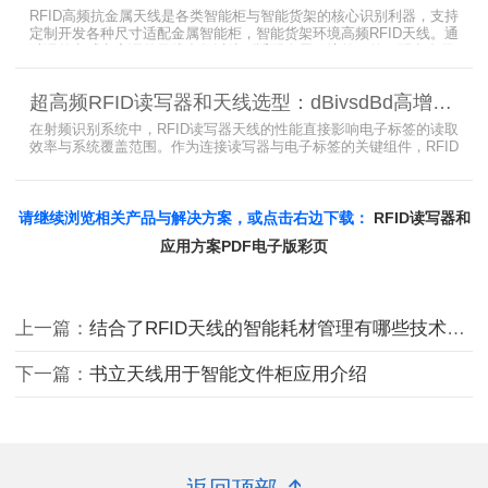
RFID高频抗金属天线是各类智能柜与智能货架的核心识别利器，支持
定制开发各种尺寸适配金属智能柜，智能货架环境高频RFID天线。通
过调整电感电容调整天线参数以达到适配金属环境的目的，配合多天
线接口的高频RFID读写器对电子标签实现精准识别，应用涵盖试剂管
理、医疗耗材、档案管理、电子物料管理、图书珠宝管理等场景，专
超高频RFID读写器和天线选型：dBivsdBd高增益与圆极化天线解析
业提供智能柜RFID天线选型与定制服务，解决金属干扰导致的识别难
题。
在射频识别系统中，RFID读写器天线的性能直接影响电子标签的读取
效率与系统覆盖范围。作为连接读写器与电子标签的关键组件，RFID
天线选型需综合考虑增益、极化方式、驻波比、频率特性、是否金属
环境、防护等级等因素。本文将围绕超高频天线、高增益天线、圆极
化天线、dBi vs dBd参数解析展开分析，助您精准匹配应用场景需
求。
请继续浏览相关产品与解决方案，或点击右边下载：
RFID读写器和
应用方案PDF电子版彩页
上一篇：
结合了RFID天线的智能耗材管理有哪些技术优势
下一篇：
书立天线用于智能文件柜应用介绍