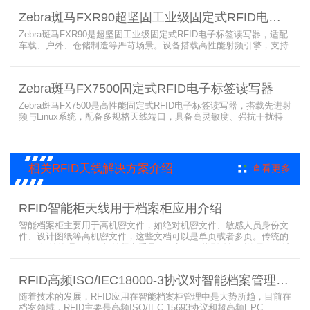
隆。大容耗材低维护、多接口可拓展，满足涉密项目强制合规与全天
Zebra斑马FXR90超坚固工业级固定式RFID电子标签读写器
候高负荷打印需求。
Zebra斑马FXR90是超坚固工业级固定式RFID电子标签读写器，适配
车载、户外、仓储制造等严苛场景。设备搭载高性能射频引擎，支持
多路天线配置，具备超高标签读取速率与灵敏度。拥有IP65/IP67高
防护等级，支持多模通信与边缘计算，宽温抗造、部署灵活，可稳定
完成大规模电子标签盘点与资产追踪，大幅提升企业RFID智能化管理
Zebra斑马FX7500固定式RFID电子标签读写器
效率。
Zebra斑马FX7500是高性能固定式RFID电子标签读写器，搭载先进射
频与Linux系统，配备多规格天线端口，具备高灵敏度、强抗干扰特
性。设备支持全球频段与多种通信协议，适配严苛工业环境，可远程
集中管理，灵活部署拓展，有效降低RFID项目综合成本，广泛适用于
各类电子标签识别采集场景。
相关RFID天线解决方案介绍
查看更多
RFID智能柜天线用于档案柜应用介绍
智能档案柜主要用于高机密文件，如绝对机密文件、敏感人员身份文
件、设计图纸等高机密文件，这些文档可以是单页或者多页。传统的
RFID标签管理，由于标签紧密重叠，会相互干扰影响识别效果，无法
满足管理要求。为了应对这种情况，上海营信特推出了使用HR37X8
系列阅读器的智能档案柜，读写器支持ISO/IEC 18000-3 Mode3 EPC
RFID高频ISO/IEC18000-3协议对智能档案管理的技术优势
Class-1协议。智能档案柜主要功能是在堆叠标签时不会相互干扰，
随着技术的发展，RFID应用在智能档案柜管理中是大势所趋，目前在
档案领域，RFID主要是高频ISO/IEC 15693协议和超高频EPC