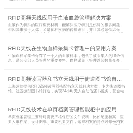
CLASS1 G2（ISO18000-6C）协议电子标签， 高频ISO/IEC 15693
协议特点是识别范围好控制，对盘点，定位应用很适合，但识别速度
有待提高（目前HR77X8系列基本在120张/秒），而超高频EPC
RFID高频天线应用于血液血袋管理解决方案
CLASS1 G2（ISO18000-6C）
血液作为特殊的医疗重要材料，能解决医疗特别是伤科的很多问题，
但因其来源于人体，又是多种疾病的传播途径，并且其必须低温保
存，才能保障血液的安全；而怎么保障每袋血液的正确管理，特别是
每袋血液的流转流程，就是重中之重的问题了。而RFID具有多标签阅
读的特点，并且有全球唯一的ID号，高频HR7748读写器采用
RFID天线在生物血样采集卡管理中的应用方案
13.56MHz频率，受液体干扰小，多标签阅读能力强，就成了血液血
袋管理的最佳选择，不管是血袋的冷
生物血样采集卡保存了一个人的血液样本，包含了被采集人的DNA信
息，是公安部人员管理的重要资料。血样采集卡管理以其数量众多，
分布分散，牵涉部门众多、需要长时间恒温保存而成为管理的大难
题。 现状引入最RFID射频识别技术，在血样采集卡上加入RFID芯
片，在血样采集卡使用、交接场合安装HR9206读写器，在血样采集
RFID高频读写器和书立天线用于街道图书馆自助借还书服务
卡存储柜安装HR7748读写器以及HA1026天线，整个系统的管理从登
记、入库到出库、移交
上海营信提供RFID高频读写器搭配书立天线解决方案，专为街道图书
馆、社区微型图书馆打造，实现24小时无人自助借还书服务，配合电
子标签与智能书架，高效完成图书定位、盘点、借还管理，满足社区
便民阅读建设需求。
RFID天线技术在单页档案管理智能柜中的应用
单页档案管理主要针对需要严格保密的文件资料，比如绝密档案、重
要人事档案、设计图纸、重要机要文件，这些档案的特点时每份档案
可能只有一页或者仅有几页，用常规的RFID标签管理由于标签重叠距
离近，会互相干扰，从而影响识别效果，达不到管理要求。针对此类