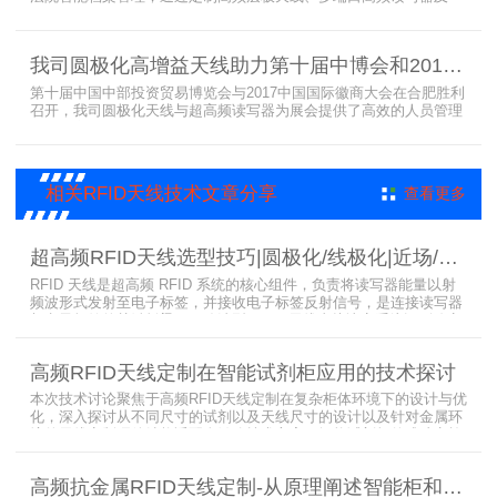
LED可点亮电子标签实现档案实时盘点与精准定位，提升法院档案管
理效率。已经成功应用于云南、贵州、四川、江苏等地超360个智能
档案柜。
我司圆极化高增益天线助力第十届中博会和2017徽商大会在合肥胜利召开
第十届中国中部投资贸易博览会与2017中国国际徽商大会在合肥胜利
召开，我司圆极化天线与超高频读写器为展会提供了高效的人员管理
解决方案，通过精准识别参展人员信息，助力展会顺利举办，展现了
RFID技术在大型会展中的应用价值。
相关RFID天线技术文章分享
查看更多
超高频RFID天线选型技巧|圆极化/线极化|近场/远场|增益
RFID 天线是超高频 RFID 系统的核心组件，负责将读写器能量以射
频波形式发射至电子标签，并接收电子标签反射信号，是连接读写器
与电子标签的关键桥梁。正确选型 RFID 天线直接决定系统识别稳定
性、读取距离与覆盖精度。本文从 9 个核心维度拆解超高频 RFID 天
线选型要点，为工程实施与设备采购提供专业技术参考。
高频RFID天线定制在智能试剂柜应用的技术探讨
本次技术讨论聚焦于高频RFID天线定制在复杂柜体环境下的设计与优
化，深入探讨从不同尺寸的试剂以及天线尺寸的设计以及针对金属环
境的天线定制硬件结构适配全链路技术方案。智能试剂柜的成功实施
依赖于RFID高频定制天线与柜体结构的深度耦合。上海营信是一家专
业从事无线射频识别技术(RFID)电子标签读写器与天线产品的制造
高频抗金属RFID天线定制-从原理阐述智能柜和智能货架识别核心方案
商，在高频天线定制领域具备深厚的技术积累与专业实力。