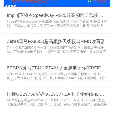
相关RFID天线产品介绍
查看更多
Impinj英频杰Speedway R220超高频两天线接口RFID读写器
Impinj英频杰Speedway R220是国际品牌旗下高性能超高频RFID读写
器，搭载双天线接口，支持电子标签高速精准读取。设备搭载自研
AutoPilot智能优化技术，适配多行业复杂工况，兼容全球射频标准，
支持PoE与DC双供电，具备抗干扰、高密度读取优势，搭配完善的开
发体系与品质认证，是仓储、智造、资产追踪场景的优选RFID读写设
Zebra斑马FX9600超高频多天线接口RFID读写器
备。
Zebra斑马FX9600是一款高性能超高频RFID读写器，搭载多天线接
口，可精准读取电子标签，适配仓库、码头等严苛场景。设备具备高
射频灵敏度、高速读取、稳定输出的优势，支持POE供电与边缘数据
处理，依托斑马国际品牌技术积淀与完善售后保障，可实现全流程库
存自动化管理，大幅降低企业运维综合成本。
ZEBRA斑马ZT411/ZT421抗金属电子标签RFID打印机
ZEBRA斑马ZT411/ZT421是专业工业级抗金属电子标签RFID打印
机，专为金属资产标识打造，可打印编码1.5mm厚抗金属标签，解决
普通RFID打印机无法适配厚款金属标签的痛点。设备支持多分辨率高
精度打印，搭载全彩触控屏，支持多协议语言与多模通信，适配各类
电子标签、天线配套使用，可现场升级RFID技术，适配全球多场景按
国标GB29768军标GJB7377.1A电子标签RFID打印机RP750
需贴标作业。
RP750是支持国标GB29768、军标GJB7377.1A 2011/2018的高安全
工业级RFID打印机，适配军工、涉密、政府高端制造场景。设备支持
多分辨率高精度高速打印，搭载合规RFID读写模块，适配
800/900MHz天线频段，可稳定加密写入电子标签数据，防篡改防克