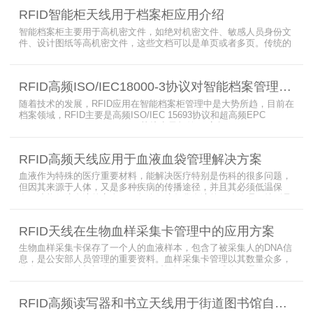
RFID智能柜天线用于档案柜应用介绍
智能档案柜主要用于高机密文件，如绝对机密文件、敏感人员身份文
件、设计图纸等高机密文件，这些文档可以是单页或者多页。传统的
RFID标签管理，由于标签紧密重叠，会相互干扰影响识别效果，无法
满足管理要求。为了应对这种情况，上海营信特推出了使用HR37X8
系列阅读器的智能档案柜，读写器支持ISO/IEC 18000-3 Mode3 EPC
RFID高频ISO/IEC18000-3协议对智能档案管理的技术优势
Class-1协议。智能档案柜主要功能是在堆叠标签时不会相互干扰，
随着技术的发展，RFID应用在智能档案柜管理中是大势所趋，目前在
档案领域，RFID主要是高频ISO/IEC 15693协议和超高频EPC
CLASS1 G2（ISO18000-6C）协议电子标签， 高频ISO/IEC 15693
协议特点是识别范围好控制，对盘点，定位应用很适合，但识别速度
有待提高（目前HR77X8系列基本在120张/秒），而超高频EPC
RFID高频天线应用于血液血袋管理解决方案
CLASS1 G2（ISO18000-6C）
血液作为特殊的医疗重要材料，能解决医疗特别是伤科的很多问题，
但因其来源于人体，又是多种疾病的传播途径，并且其必须低温保
存，才能保障血液的安全；而怎么保障每袋血液的正确管理，特别是
每袋血液的流转流程，就是重中之重的问题了。而RFID具有多标签阅
读的特点，并且有全球唯一的ID号，高频HR7748读写器采用
RFID天线在生物血样采集卡管理中的应用方案
13.56MHz频率，受液体干扰小，多标签阅读能力强，就成了血液血
袋管理的最佳选择，不管是血袋的冷
生物血样采集卡保存了一个人的血液样本，包含了被采集人的DNA信
息，是公安部人员管理的重要资料。血样采集卡管理以其数量众多，
分布分散，牵涉部门众多、需要长时间恒温保存而成为管理的大难
题。 现状引入最RFID射频识别技术，在血样采集卡上加入RFID芯
片，在血样采集卡使用、交接场合安装HR9206读写器，在血样采集
RFID高频读写器和书立天线用于街道图书馆自助借还书服务
卡存储柜安装HR7748读写器以及HA1026天线，整个系统的管理从登