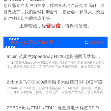
您只需专注客户与方案，技术实现与产品交给我们。项
目做成了，我们自然长期合作，把蛋糕一起做大。欢迎
随时聊聊您的需求或困惑。
营
信
上海营信，经
诚
，值得您信赖。
相关RFID天线产品介绍
查看更多
Impinj英频杰Speedway R220超高频两天线接口RFID读写器
Impinj英频杰Speedway R220是国际品牌旗下高性能超高频RFID读写
器，搭载双天线接口，支持电子标签高速精准读取。设备搭载自研
AutoPilot智能优化技术，适配多行业复杂工况，兼容全球射频标准，
支持PoE与DC双供电，具备抗干扰、高密度读取优势，搭配完善的开
发体系与品质认证，是仓储、智造、资产追踪场景的优选RFID读写设
Zebra斑马FX9600超高频多天线接口RFID读写器
备。
Zebra斑马FX9600是一款高性能超高频RFID读写器，搭载多天线接
口，可精准读取电子标签，适配仓库、码头等严苛场景。设备具备高
射频灵敏度、高速读取、稳定输出的优势，支持POE供电与边缘数据
处理，依托斑马国际品牌技术积淀与完善售后保障，可实现全流程库
存自动化管理，大幅降低企业运维综合成本。
ZEBRA斑马ZT411/ZT421抗金属电子标签RFID打印机