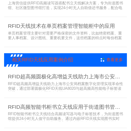
记、入库到出库、移交
上海营信提供RFID高频读写器搭配书立天线解决方案，专为街道图书
馆、社区微型图书馆打造，实现24小时无人自助借还书服务，配合电
子标签与智能书架，高效完成图书定位、盘点、借还管理，满足社区
便民阅读建设需求。
RFID天线技术在单页档案管理智能柜中的应用
单页档案管理主要针对需要严格保密的文件资料，比如绝密档案、重
要人事档案、设计图纸、重要机要文件，这些档案的特点时每份档案
可能只有一页或者仅有几页，用常规的RFID标签管理由于标签重叠距
离近，会互相干扰，从而影响识别效果，达不到管理要求。针对此类
应用，上海营信特推出HR37X8系列支持ISO/IEC 18000-3 Mode3
EPC Class-1协议的读写器，主要特点是标签层叠情况下标签互相干
相关RFID天线应用案例介绍
查看更多
扰
RFID超高频圆极化高增益天线助力上海市公安局档案管理数字化案例
RFID超高频高增益天线助力上海市公安局档案数字化管理实现革命性
突破，通过部署圆极化RFID天线UA8020与超高频高性能电子标签读
写器UR6268，构建起覆盖全库区的智能监控网络。系统实现档案流
转实时追踪，档案检索时间从15分钟骤减至1分钟内，检索准确率达
99.9%，同时通过数字孪生技术确保数据安全。该解决方案有效提升
RFID高频智能书柜书立天线应用于街道图书管理案例
警务工作效率，为智慧公安建设提供可靠技术支撑，彰显科技赋能城
市安全治理的示范价
RFID智能书柜书立天线结合高频读写器与电子标签技术，为街道图书
馆提供24小时无人值守自助服务。通过内嵌RFID天线实现图书实时
盘点与精准定位，解决传统管理方式中查找困难、丢失难察觉等问
题。系统支持多层级图书管理，兼容智能书架与分布式图书馆场景，