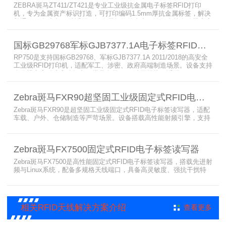
ZEBRA斑马ZT411/ZT421是专业工业级抗金属电子标签RFID打印
机，专为金属资产标识打造，可打印编码1.5mm厚抗金属标签，解决
普通RFID打印机无法适配厚款金属标签的痛点。设备支持多分辨率高
精度打印，搭载全彩触控屏，支持多协议语言与多模通信，适配各类
电子标签、天线配套使用，可现场升级RFID技术，适配全球多场景按
国标GB29768军标GJB7377.1A电子标签RFID打印机RP750
需贴标作业。
RP750是支持国标GB29768、军标GJB7377.1A 2011/2018的高安全
工业级RFID打印机，适配军工、涉密、政府高端制造场景。设备支持
多分辨率高精度高速打印，搭载合规RFID读写模块，适配
800/900MHz天线频段，可稳定加密写入电子标签数据，防篡改防克
隆。大容耗材低维护、多接口可拓展，满足涉密项目强制合规与全天
Zebra斑马FXR90超坚固工业级固定式RFID电子标签读写器
候高负荷打印需求。
Zebra斑马FXR90是超坚固工业级固定式RFID电子标签读写器，适配
车载、户外、仓储制造等严苛场景。设备搭载高性能射频引擎，支持
多路天线配置，具备超高标签读取速率与灵敏度。拥有IP65/IP67高
防护等级，支持多模通信与边缘计算，宽温抗造、部署灵活，可稳定
完成大规模电子标签盘点与资产追踪，大幅提升企业RFID智能化管理
Zebra斑马FX7500固定式RFID电子标签读写器
效率。
Zebra斑马FX7500是高性能固定式RFID电子标签读写器，搭载先进射
频与Linux系统，配备多规格天线端口，具备高灵敏度、强抗干扰特
性。设备支持全球频段与多种通信协议，适配严苛工业环境，可远程
集中管理，灵活部署拓展，有效降低RFID项目综合成本，广泛适用于
各类电子标签识别采集场景。
相关RFID天线解决方案介绍
查看更多