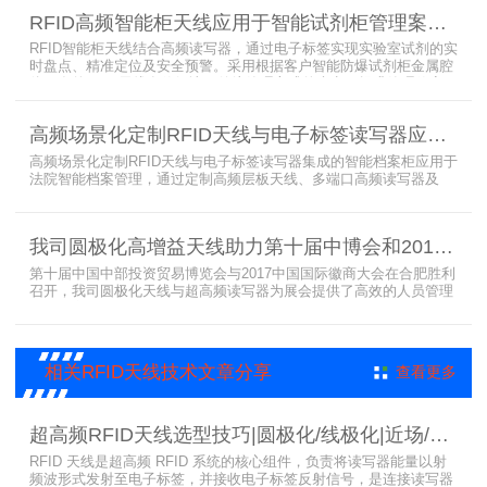
显著提升街道图书馆资源利用率与市民借阅体验，推动全民阅读数字
RFID高频智能柜天线应用于智能试剂柜管理案例分享
化升级。
RFID智能柜天线结合高频读写器，通过电子标签实现实验室试剂的实
时盘点、精准定位及安全预警。采用根据客户智能防爆试剂柜金属腔
体开发的RFID天线有效解决了传统管理方式的痛点，提升管理效率，
已经广泛应用于全国高校、企业实验室及科研机构，为智能试剂管理
带来全新的管理方式。
高频场景化定制RFID天线与电子标签读写器应用于法院档案管理柜案例
高频场景化定制RFID天线与电子标签读写器集成的智能档案柜应用于
法院智能档案管理，通过定制高频层板天线、多端口高频读写器及
LED可点亮电子标签实现档案实时盘点与精准定位，提升法院档案管
理效率。已经成功应用于云南、贵州、四川、江苏等地超360个智能
档案柜。
我司圆极化高增益天线助力第十届中博会和2017徽商大会在合肥胜利召开
第十届中国中部投资贸易博览会与2017中国国际徽商大会在合肥胜利
召开，我司圆极化天线与超高频读写器为展会提供了高效的人员管理
解决方案，通过精准识别参展人员信息，助力展会顺利举办，展现了
RFID技术在大型会展中的应用价值。
相关RFID天线技术文章分享
查看更多
超高频RFID天线选型技巧|圆极化/线极化|近场/远场|增益
RFID 天线是超高频 RFID 系统的核心组件，负责将读写器能量以射
频波形式发射至电子标签，并接收电子标签反射信号，是连接读写器