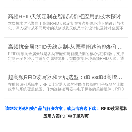
与电子标签的关键桥梁。正确选型 RFID 天线直接决定系统识别稳定
性、读取距离与覆盖精度。本文从 9 个核心维度拆解超高频 RFID 天
线选型要点，为工程实施与设备采购提供专业技术参考。
高频RFID天线定制在智能试剂柜应用的技术探讨
本次技术讨论聚焦于高频RFID天线定制在复杂柜体环境下的设计与优
化，深入探讨从不同尺寸的试剂以及天线尺寸的设计以及针对金属环
境的天线定制硬件结构适配全链路技术方案。智能试剂柜的成功实施
依赖于RFID高频定制天线与柜体结构的深度耦合。上海营信是一家专
业从事无线射频识别技术(RFID)电子标签读写器与天线产品的制造
高频抗金属RFID天线定制-从原理阐述智能柜和智能货架识别核心方案
商，在高频天线定制领域具备深厚的技术积累与专业实力。
RFID高频抗金属天线是各类智能柜与智能货架的核心识别利器，支持
定制开发各种尺寸适配金属智能柜，智能货架环境高频RFID天线。通
过调整电感电容调整天线参数以达到适配金属环境的目的，配合多天
线接口的高频RFID读写器对电子标签实现精准识别，应用涵盖试剂管
理、医疗耗材、档案管理、电子物料管理、图书珠宝管理等场景，专
超高频RFID读写器和天线选型：dBivsdBd高增益与圆极化天线解析
业提供智能柜RFID天线选型与定制服务，解决金属干扰导致的识别难
题。
在射频识别系统中，RFID读写器天线的性能直接影响电子标签的读取
效率与系统覆盖范围。作为连接读写器与电子标签的关键组件，RFID
天线选型需综合考虑增益、极化方式、驻波比、频率特性、是否金属
环境、防护等级等因素。本文将围绕超高频天线、高增益天线、圆极
化天线、dBi vs dBd参数解析展开分析，助您精准匹配应用场景需
求。
请继续浏览相关产品与解决方案，或点击右边下载：
RFID读写器和
应用方案PDF电子版彩页