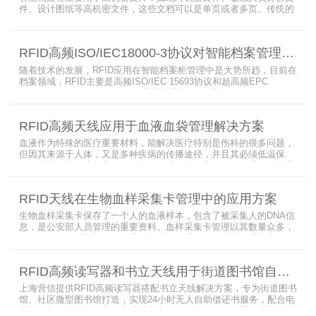
件、设计图纸等高机密文件，这些文档可以是单页或者多页。传统的
RFID标签管理，由于标签紧密重叠，会相互干扰影响识别效果，无法
满足管理要求。为了应对这种情况，上海营信特推出了使用HR37X8
系列阅读器的智能档案柜，读写器支持ISO/IEC 18000-3 Mode3 EPC
RFID高频ISO/IEC18000-3协议对智能档案管理的技术优势
Class-1协议。智能档案柜主要功能是在堆叠标签时不会相互干扰，
随着技术的发展，RFID应用在智能档案柜管理中是大势所趋，目前在
档案领域，RFID主要是高频ISO/IEC 15693协议和超高频EPC
CLASS1 G2（ISO18000-6C）协议电子标签， 高频ISO/IEC 15693
协议特点是识别范围好控制，对盘点，定位应用很适合，但识别速度
有待提高（目前HR77X8系列基本在120张/秒），而超高频EPC
RFID高频天线应用于血液血袋管理解决方案
CLASS1 G2（ISO18000-6C）
血液作为特殊的医疗重要材料，能解决医疗特别是伤科的很多问题，
但因其来源于人体，又是多种疾病的传播途径，并且其必须低温保
存，才能保障血液的安全；而怎么保障每袋血液的正确管理，特别是
每袋血液的流转流程，就是重中之重的问题了。而RFID具有多标签阅
读的特点，并且有全球唯一的ID号，高频HR7748读写器采用
RFID天线在生物血样采集卡管理中的应用方案
13.56MHz频率，受液体干扰小，多标签阅读能力强，就成了血液血
袋管理的最佳选择，不管是血袋的冷
生物血样采集卡保存了一个人的血液样本，包含了被采集人的DNA信
息，是公安部人员管理的重要资料。血样采集卡管理以其数量众多，
分布分散，牵涉部门众多、需要长时间恒温保存而成为管理的大难
题。 现状引入最RFID射频识别技术，在血样采集卡上加入RFID芯
片，在血样采集卡使用、交接场合安装HR9206读写器，在血样采集
RFID高频读写器和书立天线用于街道图书馆自助借还书服务
卡存储柜安装HR7748读写器以及HA1026天线，整个系统的管理从登
记、入库到出库、移交
上海营信提供RFID高频读写器搭配书立天线解决方案，专为街道图书
馆、社区微型图书馆打造，实现24小时无人自助借还书服务，配合电
子标签与智能书架，高效完成图书定位、盘点、借还管理，满足社区