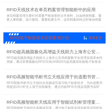
便民阅读建设需求。
RFID天线技术在单页档案管理智能柜中的应用
单页档案管理主要针对需要严格保密的文件资料，比如绝密档案、重
要人事档案、设计图纸、重要机要文件，这些档案的特点时每份档案
可能只有一页或者仅有几页，用常规的RFID标签管理由于标签重叠距
离近，会互相干扰，从而影响识别效果，达不到管理要求。针对此类
应用，上海营信特推出HR37X8系列支持ISO/IEC 18000-3 Mode3
EPC Class-1协议的读写器，主要特点是标签层叠情况下标签互相干
RFID电子标签相关应用案例介绍
查看更多
扰
RFID超高频圆极化高增益天线助力上海市公安局档案管理数字化案例
RFID超高频高增益天线助力上海市公安局档案数字化管理实现革命性
突破，通过部署圆极化RFID天线UA8020与超高频高性能电子标签读
写器UR6268，构建起覆盖全库区的智能监控网络。系统实现档案流
转实时追踪，档案检索时间从15分钟骤减至1分钟内，检索准确率达
99.9%，同时通过数字孪生技术确保数据安全。该解决方案有效提升
RFID高频智能书柜书立天线应用于街道图书管理案例
警务工作效率，为智慧公安建设提供可靠技术支撑，彰显科技赋能城
市安全治理的示范价
RFID智能书柜书立天线结合高频读写器与电子标签技术，为街道图书
馆提供24小时无人值守自助服务。通过内嵌RFID天线实现图书实时
盘点与精准定位，解决传统管理方式中查找困难、丢失难察觉等问
题。系统支持多层级图书管理，兼容智能书架与分布式图书馆场景，
显著提升街道图书馆资源利用率与市民借阅体验，推动全民阅读数字
RFID高频智能柜天线应用于智能试剂柜管理案例分享
化升级。
RFID智能柜天线结合高频读写器，通过电子标签实现实验室试剂的实