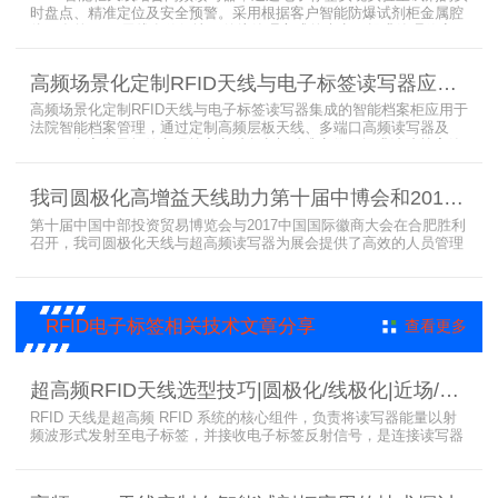
时盘点、精准定位及安全预警。采用根据客户智能防爆试剂柜金属腔
体开发的RFID天线有效解决了传统管理方式的痛点，提升管理效率，
已经广泛应用于全国高校、企业实验室及科研机构，为智能试剂管理
带来全新的管理方式。
高频场景化定制RFID天线与电子标签读写器应用于法院档案管理柜案例
高频场景化定制RFID天线与电子标签读写器集成的智能档案柜应用于
法院智能档案管理，通过定制高频层板天线、多端口高频读写器及
LED可点亮电子标签实现档案实时盘点与精准定位，提升法院档案管
理效率。已经成功应用于云南、贵州、四川、江苏等地超360个智能
档案柜。
我司圆极化高增益天线助力第十届中博会和2017徽商大会在合肥胜利召开
第十届中国中部投资贸易博览会与2017中国国际徽商大会在合肥胜利
召开，我司圆极化天线与超高频读写器为展会提供了高效的人员管理
解决方案，通过精准识别参展人员信息，助力展会顺利举办，展现了
RFID技术在大型会展中的应用价值。
RFID电子标签相关技术文章分享
查看更多
超高频RFID天线选型技巧|圆极化/线极化|近场/远场|增益
RFID 天线是超高频 RFID 系统的核心组件，负责将读写器能量以射
频波形式发射至电子标签，并接收电子标签反射信号，是连接读写器
与电子标签的关键桥梁。正确选型 RFID 天线直接决定系统识别稳定
性、读取距离与覆盖精度。本文从 9 个核心维度拆解超高频 RFID 天
线选型要点，为工程实施与设备采购提供专业技术参考。