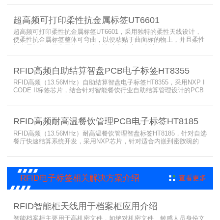
饰电子标签即失去读写功能。珠宝电子标签由不干胶的底纸、中间胶
层、RFID芯片和带延长部分的铝蚀刻天线组成，拥有全球唯一ID，ID
超高频可打印柔性抗金属标签UT6601
无法复制，并且珠宝电子标签可以用手机读取，方便顾客在手机上直
接查询珠宝首饰的生产，材
超高频可打印柔性抗金属标签UT6601，采用独特的柔性天线设计，
使柔性抗金属标签整体可弯曲，以便粘贴于曲面标的物上，并且柔性
抗金属标签可用专用的RFID标签打印机打印，支持UHF EPC Global
Class1 Gen2, ISO 18000-6C协议，柔性抗金属标签主要用于固定资
产管理、工具管理、产线管理、设备巡检等RFID射频识别系统。
RFID高频自助结算智盘PCB电子标签HT8355
RFID高频（13.56MHz）自助结算智盘电子标签HT8355，采用NXP I
CODE II标签芯片，结合针对智能餐饮行业自助结算管理设计的PCB
标签天线，具有优异的性能，能进行远距离多标签的读取，智盘标签
广泛用于智能餐饮管理、自选餐厅快速结算系统，自助收银、餐盘识
别、菜品定价、生产线管理、注塑管理、工业识别等智盘标签识别系
RFID高频耐高温餐饮管理PCB电子标签HT8185
统领域。
RFID高频（13.56MHz）耐高温餐饮管理智盘标签HT8185，针对自选
餐厅快速结算系统开发，采用NXP芯片，针对适合内嵌到密胺碗的
PCB天线，智盘标签具有识别距离远，尺寸小巧，使用寿命长等优
点，智盘标签广泛用于智盘/自选餐厅快速结算系统、高校食堂、企事
业单位食堂、中式快餐连锁、自助式火锅店、资产管理、生产线管
理、注塑管理、工业识别等RFID射频识别系统领域。
RFID电子标签相关解决方案介绍
查看更多
RFID智能柜天线用于档案柜应用介绍
智能档案柜主要用于高机密文件，如绝对机密文件、敏感人员身份文