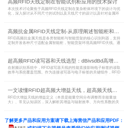
高频RFID天线定制在智能试剂柜应用的技术探讨
本次技术讨论聚焦于高频RFID天线定制在复杂柜体环境下的设计与优
化，深入探讨从不同尺寸的试剂以及天线尺寸的设计以及针对金属环
境的天线定制硬件结构适配全链路技术方案。智能试剂柜的成功实施
依赖于RFID高频定制天线与柜体结构的深度耦合。上海营信是一家专
业从事无线射频识别技术(RFID)电子标签读写器与天线产品的制造
高频抗金属RFID天线定制-从原理阐述智能柜和智能货架识别核心方案
商，在高频天线定制领域具备深厚的技术积累与专业实力。
RFID高频抗金属天线是各类智能柜与智能货架的核心识别利器，支持
定制开发各种尺寸适配金属智能柜，智能货架环境高频RFID天线。通
过调整电感电容调整天线参数以达到适配金属环境的目的，配合多天
线接口的高频RFID读写器对电子标签实现精准识别，应用涵盖试剂管
理、医疗耗材、档案管理、电子物料管理、图书珠宝管理等场景，专
超高频RFID读写器和天线选型：dBivsdBd高增益与圆极化天线解析
业提供智能柜RFID天线选型与定制服务，解决金属干扰导致的识别难
题。
在射频识别系统中，RFID读写器天线的性能直接影响电子标签的读取
效率与系统覆盖范围。作为连接读写器与电子标签的关键组件，RFID
天线选型需综合考虑增益、极化方式、驻波比、频率特性、是否金属
环境、防护等级等因素。本文将围绕超高频天线、高增益天线、圆极
化天线、dBi vs dBd参数解析展开分析，助您精准匹配应用场景需
一文读懂RFID超高频大增益天线，超高频天线的dBi与dBd有什么关系
求。
RFID大增益天线的增益定义（本质是能量空间分布调整而非能量放
大）、常见认知误区，深入解析其增益与辐射效率、方向性系数的关
联，介绍半辐射型产品特性（如Patch天线4-6dBi、定制款可达10dBi
以上）及dBi/dBd换算方法，重点强调场景化定制天线在仓库密集货
架（窄波束抗相邻标签干扰）、大型物流园区（远距离识别）等场景
了解更多产品和应用方案请下载上海营信产品和应用PDF：
的应用，助力RFID读写器提升远距离识别精度与有效距离，为系统选
型提供关键参