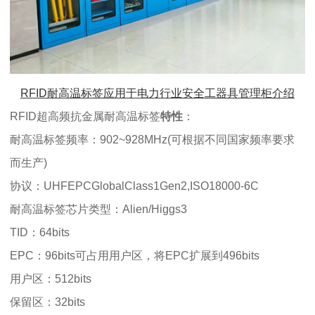
RFID
耐高温标签
应用于电力行业安全工器具管理柜介绍
RFID超高频抗金属耐高温标签
特性
：
耐高温标签
频率：902~928MHz(可根据不同国家频率要求
而生产)
协议：UHFEPCGlobalClass1Gen2,ISO18000-6C
耐高温标签
芯片类型：Alien/Higgs3
TID：64bits
EPC：96bits可占用用户区，将EPC扩展到496bits
用户区：512bits
保留区：32bits