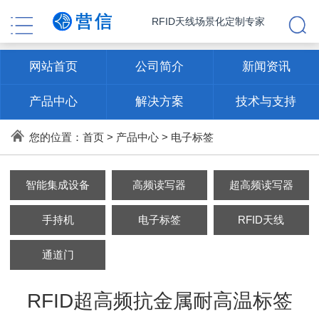
RFID天线场景化定制专家
网站首页
公司简介
新闻资讯
产品中心
解决方案
技术与支持
联系方式
您的位置：
首页
>
产品中心
>
电子标签
智能集成设备
高频读写器
超高频读写器
手持机
电子标签
RFID天线
通道门
RFID超高频抗金属耐高温标签