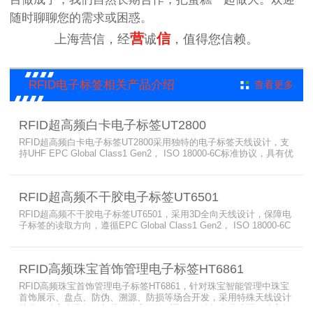
随时聊聊您的需求或困惑。
营
信
上海营信，经
诚
，值得您信赖。
RFID电子标签相关产品介绍
查看更多
RFID超高频白卡电子标签UT2800
RFID超高频白卡电子标签UT2800采用独特的电子标签天线设计，支
持UHF EPC Global Class1 Gen2， ISO 18000-6C标准协议，具有优
异的性能，能进行远距离多电子标签的读取，电子标签超高频广泛用
于车辆管理、称重管理、物联网实训、会员管理、物流、仓储、产品
标识、物品防伪、身份识别等电子标签应用领域。
RFID超高频不干胶电子标签UT6501
RFID超高频不干胶电子标签UT6501，采用3D全向天线设计，保障电
子标签的读取方向，遵循EPC Global Class1 Gen2， ISO 18000-6C
协议，具有高灵敏的读取性能，能进行远距离多电子标签的读取，超
高频不干胶电子标签广泛用于商品物流、图书标签、档案管理、仓
储、产品标识、物品防伪等电子标签应用领域。
RFID高频珠宝首饰管理电子标签HT6861
RFID高频珠宝首饰管理电子标签HT6861，针对珠宝智能管理中珠宝
首饰展示、盘点、防伪、溯源、防损等场合开发，采用特殊天线设计
技术，珠宝电子标签加装到珠宝首饰后取下则破坏天线线圈，珠宝首