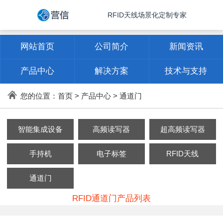
RFID天线场景化定制专家
网站首页
公司简介
新闻资讯
产品中心
解决方案
技术与支持
联系方式
您的位置：
首页
>
产品中心
>
通道门
智能集成设备
高频读写器
超高频读写器
手持机
电子标签
RFID天线
通道门
RFID通道门产品列表