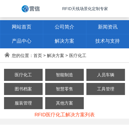
RFID天线场景化定制专家
网站首页
公司简介
新闻资讯
产品中心
解决方案
技术与支持
联系方式
您的位置：
首页
>
解决方案
>
医疗化工
医疗化工
智能制造
人员车辆
图书档案
智慧零售
工具管理
服装管理
其他方案
RFID医疗化工解决方案列表