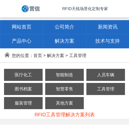
RFID天线场景化定制专家
网站首页
公司简介
新闻资讯
产品中心
解决方案
技术与支持
联系方式
您的位置：
首页
>
解决方案
>
工具管理
医疗化工
智能制造
人员车辆
图书档案
智慧零售
工具管理
服装管理
其他方案
RFID工具管理解决方案列表